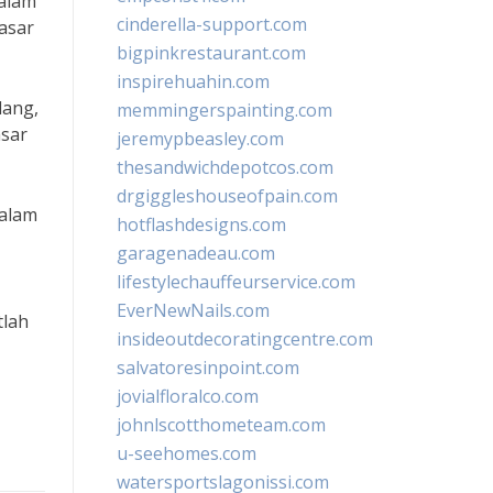
dalam
cinderella-support.com
asar
bigpinkrestaurant.com
inspirehuahin.com
dang,
memmingerspainting.com
asar
jeremypbeasley.com
thesandwichdepotcos.com
drgiggleshouseofpain.com
dalam
hotflashdesigns.com
garagenadeau.com
lifestylechauffeurservice.com
EverNewNails.com
tlah
insideoutdecoratingcentre.com
salvatoresinpoint.com
jovialfloralco.com
johnlscotthometeam.com
u-seehomes.com
watersportslagonissi.com