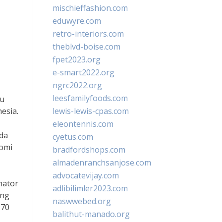
mischieffashion.com
eduwyre.com
retro-interiors.com
theblvd-boise.com
fpet2023.org
e-smart2022.org
ngrc2022.org
leesfamilyfoods.com
tu
esia.
lewis-lewis-cpas.com
eleontennis.com
ada
cyetus.com
nomi
bradfordshops.com
almadenranchsanjose.com
advocatevijay.com
nator
adlibilimler2023.com
ang
naswwebed.org
 70
balithut-manado.org