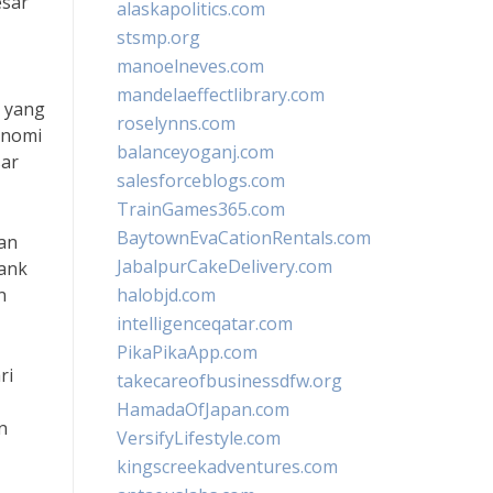
esar
alaskapolitics.com
stsmp.org
manoelneves.com
mandelaeffectlibrary.com
i yang
roselynns.com
onomi
balanceyoganj.com
sar
salesforceblogs.com
TrainGames365.com
BaytownEvaCationRentals.com
an
JabalpurCakeDelivery.com
Bank
n
halobjd.com
intelligenceqatar.com
PikaPikaApp.com
ri
takecareofbusinessdfw.org
HamadaOfJapan.com
n
VersifyLifestyle.com
kingscreekadventures.com