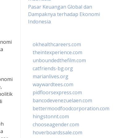
Pasar Keuangan Global dan
Dampaknya terhadap Ekonomi
Indonesia
onomi
okhealthcareers.com
ta
theintexperience.com
unboundedthefilm.com
catfriends-bg.org
marianlives.org
konomi
waywardtees.com
,
pidfloorsexpress.com
olitik
bancodevenezuelaen.com
i
bettermoodfoodcorporation.com
hingstonnt.com
eh
chooseagender.com
ia
hoverboardssale.com