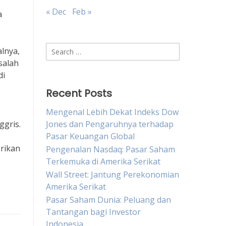
« Dec
Feb »
a
Search
alnya,
for:
salah
di
Recent Posts
Mengenal Lebih Dekat Indeks Dow
ggris.
Jones dan Pengaruhnya terhadap
Pasar Keuangan Global
erikan
Pengenalan Nasdaq: Pasar Saham
Terkemuka di Amerika Serikat
Wall Street: Jantung Perekonomian
Amerika Serikat
Pasar Saham Dunia: Peluang dan
Tantangan bagi Investor
Indonesia