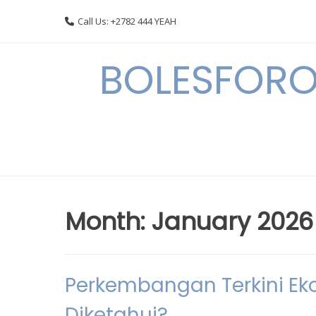
Skip
Call Us: +2782 444 YEAH
to
content
BOLESFORO
Month:
January 2026
Perkembangan Terkini Ek
Diketahui?