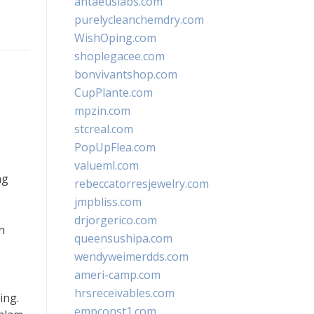
antaeuslabs.com
purelycleanchemdry.com
WishOping.com
shoplegacee.com
bonvivantshop.com
CupPlante.com
mpzin.com
stcreal.com
PopUpFlea.com
valueml.com
ng
rebeccatorresjewelry.com
jmpbliss.com
drjorgerico.com
n
queensushipa.com
wendyweimerdds.com
ameri-camp.com
hrsreceivables.com
ing.
empconst1.com