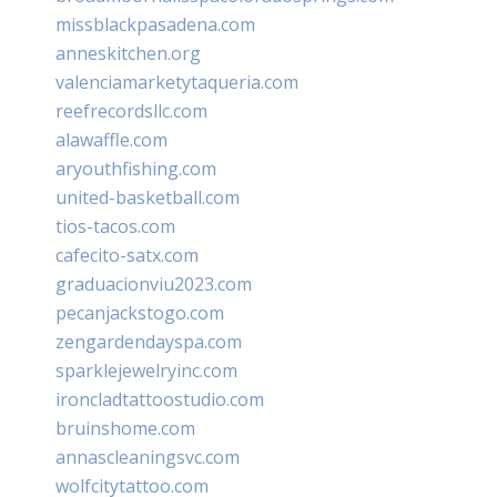
missblackpasadena.com
anneskitchen.org
valenciamarketytaqueria.com
reefrecordsllc.com
alawaffle.com
aryouthfishing.com
united-basketball.com
tios-tacos.com
cafecito-satx.com
graduacionviu2023.com
pecanjackstogo.com
zengardendayspa.com
sparklejewelryinc.com
ironcladtattoostudio.com
bruinshome.com
annascleaningsvc.com
wolfcitytattoo.com