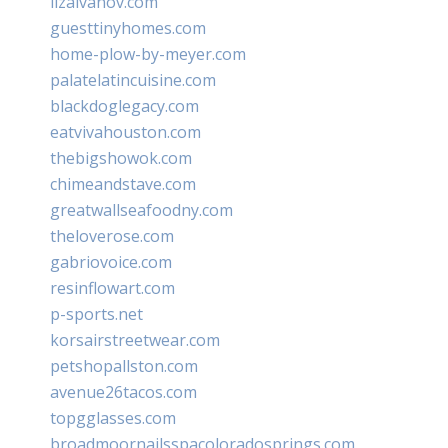
lizaivanov.com
guesttinyhomes.com
home-plow-by-meyer.com
palatelatincuisine.com
blackdoglegacy.com
eatvivahouston.com
thebigshowok.com
chimeandstave.com
greatwallseafoodny.com
theloverose.com
gabriovoice.com
resinflowart.com
p-sports.net
korsairstreetwear.com
petshopallston.com
avenue26tacos.com
topgglasses.com
broadmoornailsspacoloradosprings.com