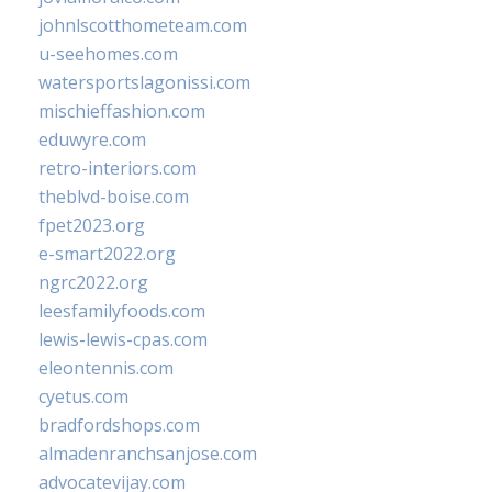
johnlscotthometeam.com
u-seehomes.com
watersportslagonissi.com
mischieffashion.com
eduwyre.com
retro-interiors.com
theblvd-boise.com
fpet2023.org
e-smart2022.org
ngrc2022.org
leesfamilyfoods.com
lewis-lewis-cpas.com
eleontennis.com
cyetus.com
bradfordshops.com
almadenranchsanjose.com
advocatevijay.com