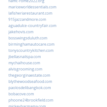
fiamc-rome2022.org
mariceworldessentials.com
lafisheriarestaurant.com
915jazzandmore.com
aguadulce-countryfair.com
jakehovis.com
bosswingsduluth.com
birminghamautocare.com
tonyscountrykitchen.com
jbellasnailspa.com
mychaihouse.com
alvisgrooming.com
thegeorginaestate.com
blythewoodseafood.com
paolosdelibangkok.com
bobacove.com
phoone24brookfield.com
mickeybarmama.com