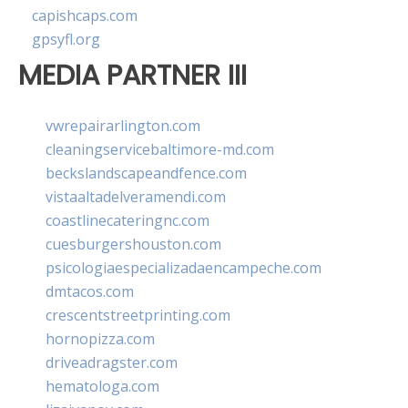
capishcaps.com
gpsyfl.org
MEDIA PARTNER III
vwrepairarlington.com
cleaningservicebaltimore-md.com
beckslandscapeandfence.com
vistaaltadelveramendi.com
coastlinecateringnc.com
cuesburgershouston.com
psicologiaespecializadaencampeche.com
dmtacos.com
crescentstreetprinting.com
hornopizza.com
driveadragster.com
hematologa.com