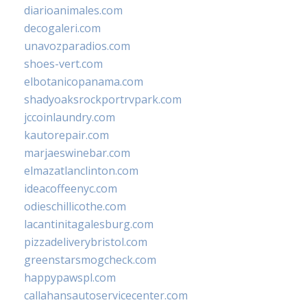
diarioanimales.com
decogaleri.com
unavozparadios.com
shoes-vert.com
elbotanicopanama.com
shadyoaksrockportrvpark.com
jccoinlaundry.com
kautorepair.com
marjaeswinebar.com
elmazatlanclinton.com
ideacoffeenyc.com
odieschillicothe.com
lacantinitagalesburg.com
pizzadeliverybristol.com
greenstarsmogcheck.com
happypawspl.com
callahansautoservicecenter.com