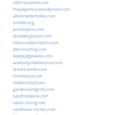
infernocanine.com
thepaperhousecollection.com
allisonwillisholley.com
solslite.org
portwayinn.com
djmaddogmusic.com
thesoundarchitects.com
allin1roofing.com
keepjudgewebb.com
anatomyofadventure.com
drivancastillo.com
cmmedspa.com
midletontkd.com
gardensandgrills.com
basilfoodwine.com
nikko-tochigi.net
caribbean-corner.com