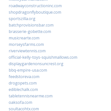
roadwayconstructioninc.com
shopdragonflyboutique.com
sportszilla.org
batchprovisionsbar.com
brasserie-gobette.com
musicrearte.com
morseysfarms.com
riverviewtennis.com
official-kelly-toys-squishmallows.com
displaygardenonsuncrest.org
bbq-empire-usa.com
feedstoreva.com
drogopets.com
ediblechalk.com
tabletennisnearme.com
oaksofa.com
soultacohtx.com