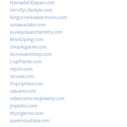
HamadaOfJapan.com
VersifyLifestyle.com
kingscreekadventures.com
antaeuslabs.com
purelycleanchemdry.com
WishOping.com
shoplegacee.com
bonvivantshop.com
CupPlante.com
mpzin.com
stcreal.com
PopUpFlea.com
valueml.com
rebeccatorresjewelry.com
jmpbliss.com
drjorgerico.com
queensushipa.com