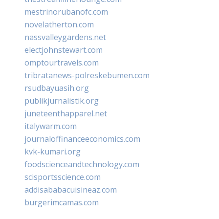
mestrinorubanofc.com
novelatherton.com
nassvalleygardens.net
electjohnstewart.com
omptourtravels.com
tribratanews-polreskebumen.com
rsudbayuasih.org
publikjurnalistik.org
juneteenthapparel.net
italywarm.com
journaloffinanceeconomics.com
kvk-kumari.org
foodscienceandtechnology.com
scisportsscience.com
addisababacuisineaz.com
burgerimcamas.com