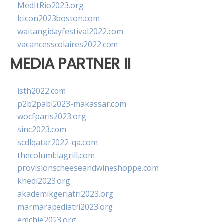
MedItRio2023.org
lcicon2023boston.com
waitangidayfestival2022.com
vacancesscolaires2022.com
MEDIA PARTNER II
isth2022.com
p2b2pabi2023-makassar.com
wocfparis2023.org
sinc2023.com
scdlqatar2022-qa.com
thecolumbiagrill.com
provisionscheeseandwineshoppe.com
khedi2023.org
akademikgeriatri2023.org
marmarapediatri2023.org
emchie2023.org