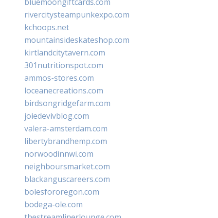
bluemoongiftcards.com
rivercitysteampunkexpo.com
kchoops.net
mountainsideskateshop.com
kirtlandcitytavern.com
301nutritionspot.com
ammos-stores.com
loceanecreations.com
birdsongridgefarm.com
joiedevivblog.com
valera-amsterdam.com
libertybrandhemp.com
norwoodinnwi.com
neighboursmarket.com
blackanguscareers.com
bolesfororegon.com
bodega-ole.com
thestreamlinerlounge.com