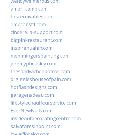
wendyweimerdds.com
ameri-camp.com
hrsreceivables.com
empconst1.com
cinderella-support.com
bigpinkrestaurant.com
inspirehuahin.com
memmingerspainting.com
jeremypbeasley.com
thesandwichdepotcos.com
drgiggleshouseofpain.com
hotflashdesigns.com
garagenadeau.com
lifestylechauffeurservice.com
EverNewNails.com
insideoutdecoratingcentre.com
salvatoresinpoint.com
jovialfloralco.com