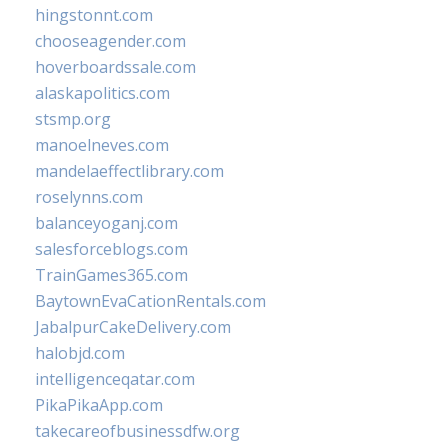
hingstonnt.com
chooseagender.com
hoverboardssale.com
alaskapolitics.com
stsmp.org
manoelneves.com
mandelaeffectlibrary.com
roselynns.com
balanceyoganj.com
salesforceblogs.com
TrainGames365.com
BaytownEvaCationRentals.com
JabalpurCakeDelivery.com
halobjd.com
intelligenceqatar.com
PikaPikaApp.com
takecareofbusinessdfw.org