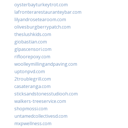
oysterbayturkeytrot.com
lafronterarestauranteybar.com
lilyandrosetearoom.com
olivesburgberrypatch.com
theslushkids.com
giobastian.com
glpascensori.com
rifloorepoxy.com
woolleymillingandpaving.com
uptonpvd.com
2troublegrill.com
casateranga.com
sticksandstonesstudiooh.com
walkers-treeservice.com
shopmossi.com
untamedcollectivesd.com
mxpwellness.com