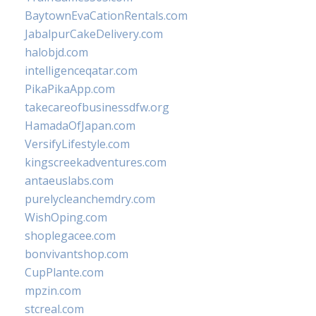
BaytownEvaCationRentals.com
JabalpurCakeDelivery.com
halobjd.com
intelligenceqatar.com
PikaPikaApp.com
takecareofbusinessdfw.org
HamadaOfJapan.com
VersifyLifestyle.com
kingscreekadventures.com
antaeuslabs.com
purelycleanchemdry.com
WishOping.com
shoplegacee.com
bonvivantshop.com
CupPlante.com
mpzin.com
stcreal.com