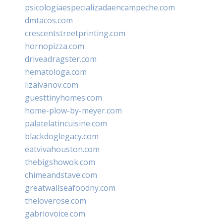
psicologiaespecializadaencampeche.com
dmtacos.com
crescentstreetprinting.com
hornopizza.com
driveadragster.com
hematologa.com
lizaivanov.com
guesttinyhomes.com
home-plow-by-meyer.com
palatelatincuisine.com
blackdoglegacy.com
eatvivahouston.com
thebigshowok.com
chimeandstave.com
greatwallseafoodny.com
theloverose.com
gabriovoice.com