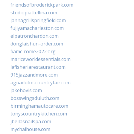
friendsofbroderickpark.com
studiopiattellina.com
jannagrillspringfield.com
fujiyamacharleston.com
elpatronchardon.com
donglaishun-order.com
fiamc-rome2022.org
mariceworldessentials.com
lafisheriarestaurant.com
915jazzandmore.com
aguadulce-countryfair.com
jakehovis.com
bosswingsduluth.com
birminghamautocare.com
tonyscountrykitchen.com
jbellasnailspa.com
mychaihouse.com