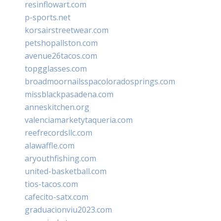
resinflowart.com
p-sports.net
korsairstreetwear.com
petshopallston.com
avenue26tacos.com
topgglasses.com
broadmoornailsspacoloradosprings.com
missblackpasadena.com
anneskitchen.org
valenciamarketytaqueria.com
reefrecordsllc.com
alawaffle.com
aryouthfishing.com
united-basketball.com
tios-tacos.com
cafecito-satx.com
graduacionviu2023.com