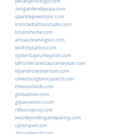
pecanjackstogo.com
zengardendayspa.com
sparklejewelryinc.com
ironcladtattoostudio.com
bruinshome.com
annascleaningsvc.com
wolfcitytattoo.com
oysterbayturkeytrot.com
lafronterarestauranteybar.com
lilyandrosetearoom.com
olivesburgberrypatch.com
theslushkids.com
giobastian.com
glpascensori.com
rifloorepoxy.com
woolleymillingandpaving.com
uptonpvd.com
2troublegrill.com