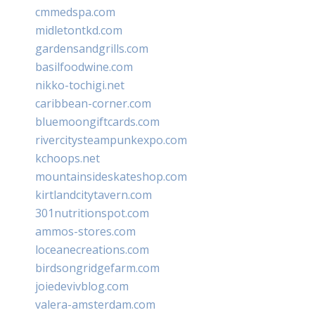
cmmedspa.com
midletontkd.com
gardensandgrills.com
basilfoodwine.com
nikko-tochigi.net
caribbean-corner.com
bluemoongiftcards.com
rivercitysteampunkexpo.com
kchoops.net
mountainsideskateshop.com
kirtlandcitytavern.com
301nutritionspot.com
ammos-stores.com
loceanecreations.com
birdsongridgefarm.com
joiedevivblog.com
valera-amsterdam.com