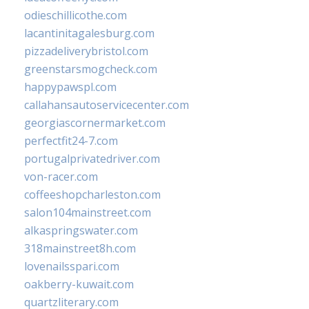
odieschillicothe.com
lacantinitagalesburg.com
pizzadeliverybristol.com
greenstarsmogcheck.com
happypawspl.com
callahansautoservicecenter.com
georgiascornermarket.com
perfectfit24-7.com
portugalprivatedriver.com
von-racer.com
coffeeshopcharleston.com
salon104mainstreet.com
alkaspringswater.com
318mainstreet8h.com
lovenailsspari.com
oakberry-kuwait.com
quartzliterary.com