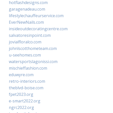
hotflashdesigns.com
garagenadeau.com
lifestylechauffeurservice.com
EverNewNails.com
insideoutdecoratingcentre.com
salvatoresinpoint.com
jovialfloralco.com
johnlscotthometeam.com
u-seehomes.com
watersportslagonissi.com
mischieffashion.com
eduwyre.com
retro-interiors.com
theblvd-boise.com
fpet2023.org
e-smart2022.org
ngrc2022.org