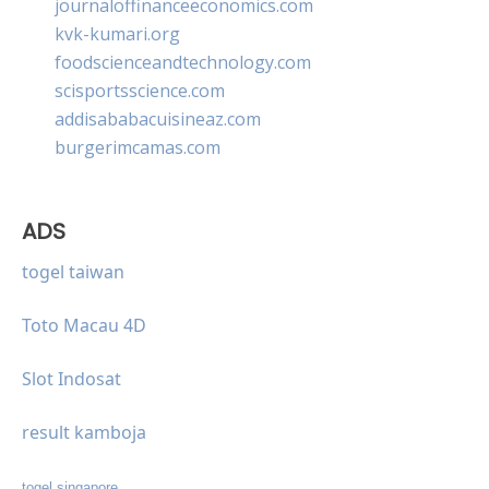
journaloffinanceeconomics.com
kvk-kumari.org
foodscienceandtechnology.com
scisportsscience.com
addisababacuisineaz.com
burgerimcamas.com
ADS
togel taiwan
Toto Macau 4D
Slot Indosat
result kamboja
togel singapore