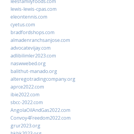
leesfamilyfoods.com
lewis-lewis-cpas.com
eleontennis.com
cyetus.com
bradfordshops.com
almadenranchsanjose.com
advocatevijay.com
adlibilimler2023.com
naswwebed.org
balithut-manado.org
alteregotradingcompany.org
aprce2022.com
ibie2022.com
sbcc-2022.com
AngolaOilAndGas2022.com
Convoy4Freedom2022.com
grur2023.org
hkhk2023.org