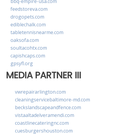
bbq-empire-usa.com
feedstoreva.com
drogopets.com
ediblechalk.com
tabletennisnearme.com
oaksofa.com
soultacohtx.com
capishcaps.com
gpsyfl.org
MEDIA PARTNER III
vwrepairarlington.com
cleaningservicebaltimore-md.com
beckslandscapeandfence.com
vistaaltadelveramendi.com
coastlinecateringnc.com
cuesburgershouston.com