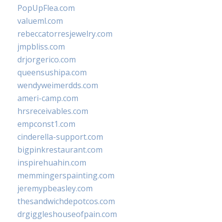
PopUpFlea.com
valueml.com
rebeccatorresjewelry.com
jmpbliss.com
drjorgerico.com
queensushipa.com
wendyweimerdds.com
ameri-camp.com
hrsreceivables.com
empconst1.com
cinderella-support.com
bigpinkrestaurant.com
inspirehuahin.com
memmingerspainting.com
jeremypbeasley.com
thesandwichdepotcos.com
drgiggleshouseofpain.com