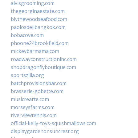
alvisgrooming.com
thegeorginaestate.com
blythewoodseafood.com
paolosdelibangkok.com
bobacove.com
phoone24brookfield.com
mickeybarmama.com
roadwayconstructioninc.com
shopdragonflyboutique.com
sportszilla.org
batchprovisionsbar.com
brasserie-gobette.com
musicrearte.com
morseysfarms.com
riverviewtennis.com
official-kelly-toys-squishmallows.com
displaygardenonsuncrest.org