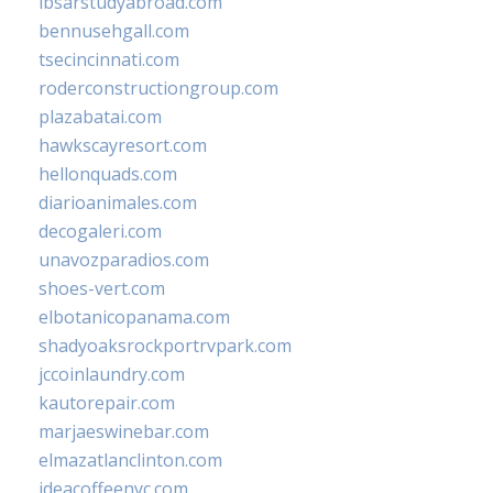
ibsarstudyabroad.com
bennusehgall.com
tsecincinnati.com
roderconstructiongroup.com
plazabatai.com
hawkscayresort.com
hellonquads.com
diarioanimales.com
decogaleri.com
unavozparadios.com
shoes-vert.com
elbotanicopanama.com
shadyoaksrockportrvpark.com
jccoinlaundry.com
kautorepair.com
marjaeswinebar.com
elmazatlanclinton.com
ideacoffeenyc.com