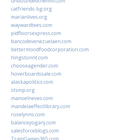
unboundedthefilm.com
catfriends-bg.org
marianlives.org
waywardtees.com
pidfloorsexpress.com
bancodevenezuelaen.com
bettermoodfoodcorporation.com
hingstonnt.com
chooseagender.com
hoverboardssale.com
alaskapolitics.com
stsmp.org
manoelneves.com
mandelaeffectlibrary.com
roselynns.com
balanceyoganj.com
salesforceblogs.com
TrainGames365.com