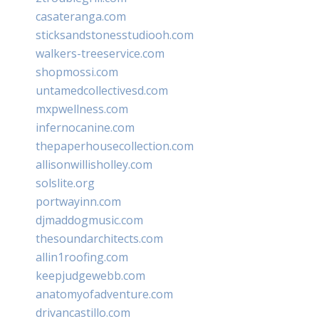
casateranga.com
sticksandstonesstudiooh.com
walkers-treeservice.com
shopmossi.com
untamedcollectivesd.com
mxpwellness.com
infernocanine.com
thepaperhousecollection.com
allisonwillisholley.com
solslite.org
portwayinn.com
djmaddogmusic.com
thesoundarchitects.com
allin1roofing.com
keepjudgewebb.com
anatomyofadventure.com
drivancastillo.com