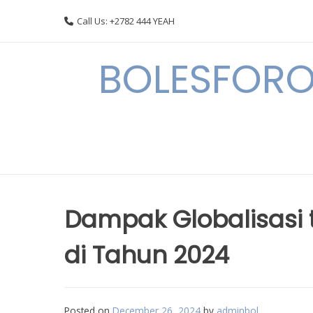
Skip
Call Us: +2782 444 YEAH
to
content
BOLESFORO
Dampak Globalisasi 
di Tahun 2024
Posted on
December 26, 2024
by
adminbol