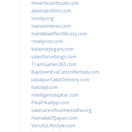
hoverboardssale.com
alaskapolitics.com
stsmp.org
manoelneves.com
mandelaeffectlibrary.com
roselynns.com
balanceyoganj.com
salesforceblogs.com
TrainGames365.com
BaytownEvaCationRentals.com
JabalpurCakeDelivery.com
halobjd.com
intelligenceqatar.com
PikaPikaApp.com
takecareofbusinessdfw.org
HamadaOfJapan.com
VersifyLifestyle.com