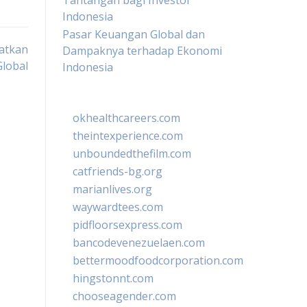
Tantangan bagi Investor
Indonesia
Pasar Keuangan Global dan
atkan
Dampaknya terhadap Ekonomi
Global
Indonesia
okhealthcareers.com
theintexperience.com
unboundedthefilm.com
catfriends-bg.org
marianlives.org
waywardtees.com
pidfloorsexpress.com
bancodevenezuelaen.com
bettermoodfoodcorporation.com
hingstonnt.com
chooseagender.com