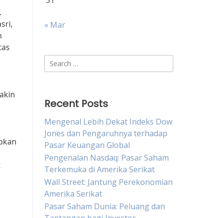
31
.
sri,
« Mar
m
tas
Search
for:
akin
Recent Posts
Mengenal Lebih Dekat Indeks Dow
Jones dan Pengaruhnya terhadap
apkan
Pasar Keuangan Global
Pengenalan Nasdaq: Pasar Saham
t
Terkemuka di Amerika Serikat
Wall Street: Jantung Perekonomian
Amerika Serikat
Pasar Saham Dunia: Peluang dan