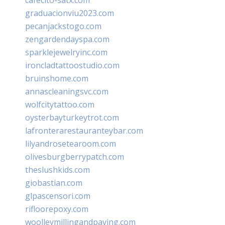
graduacionviu2023.com
pecanjackstogo.com
zengardendayspa.com
sparklejewelryinc.com
ironcladtattoostudio.com
bruinshome.com
annascleaningsvc.com
wolfcitytattoo.com
oysterbayturkeytrot.com
lafronterarestauranteybar.com
lilyandrosetearoom.com
olivesburgberrypatch.com
theslushkids.com
giobastian.com
glpascensori.com
rifloorepoxy.com
woolleymillingandpaving.com