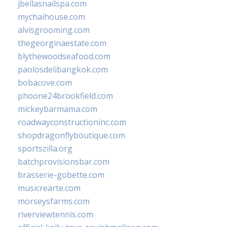
jbellasnailspa.com
mychaihouse.com
alvisgrooming.com
thegeorginaestate.com
blythewoodseafood.com
paolosdelibangkok.com
bobacove.com
phoone24brookfield.com
mickeybarmama.com
roadwayconstructioninc.com
shopdragonflyboutique.com
sportszilla.org
batchprovisionsbar.com
brasserie-gobette.com
musicrearte.com
morseysfarms.com
riverviewtennis.com