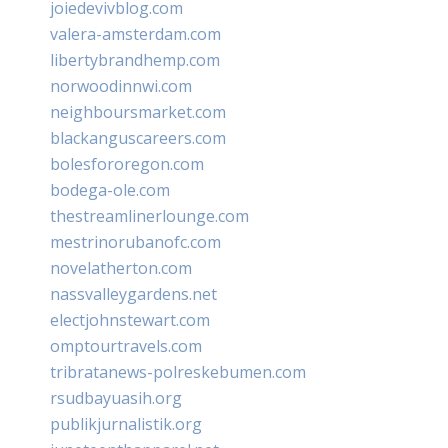
joiedevivblog.com
valera-amsterdam.com
libertybrandhemp.com
norwoodinnwi.com
neighboursmarket.com
blackanguscareers.com
bolesfororegon.com
bodega-ole.com
thestreamlinerlounge.com
mestrinorubanofc.com
novelatherton.com
nassvalleygardens.net
electjohnstewart.com
omptourtravels.com
tribratanews-polreskebumen.com
rsudbayuasih.org
publikjurnalistik.org