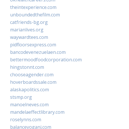
theintexperience.com
unboundedthefilm.com
catfriends-bg.org
marianlives.org
waywardtees.com
pidfloorsexpress.com
bancodevenezuelaen.com
bettermoodfoodcorporation.com
hingstonnt.com
chooseagender.com
hoverboardssale.com
alaskapolitics.com
stsmp.org
manoelneves.com
mandelaeffectlibrary.com
roselynns.com
balanceyoganj.com