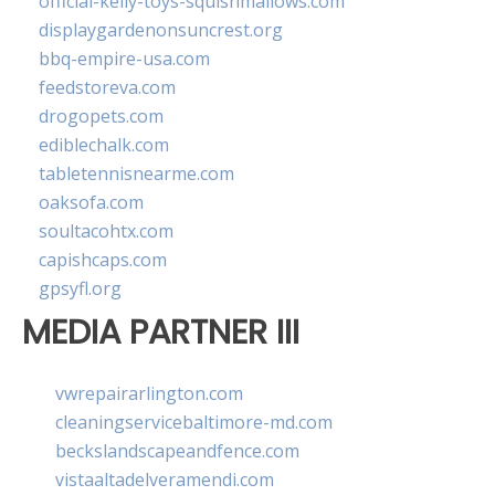
official-kelly-toys-squishmallows.com
displaygardenonsuncrest.org
bbq-empire-usa.com
feedstoreva.com
drogopets.com
ediblechalk.com
tabletennisnearme.com
oaksofa.com
soultacohtx.com
capishcaps.com
gpsyfl.org
MEDIA PARTNER III
vwrepairarlington.com
cleaningservicebaltimore-md.com
beckslandscapeandfence.com
vistaaltadelveramendi.com