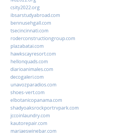
csity2022.org
ibsarstudyabroad.com
bennusehgall.com
tsecincinnati.com
roderconstructiongroup.com
plazabatai.com
hawkscayresort.com
hellonquads.com
diarioanimales.com
decogaleri.com
unavozparadios.com
shoes-vert.com
elbotanicopanama.com
shadyoaksrockportrvpark.com
jccoinlaundry.com
kautorepair.com
marjaeswinebar.com