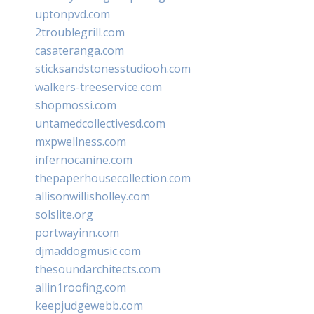
uptonpvd.com
2troublegrill.com
casateranga.com
sticksandstonesstudiooh.com
walkers-treeservice.com
shopmossi.com
untamedcollectivesd.com
mxpwellness.com
infernocanine.com
thepaperhousecollection.com
allisonwillisholley.com
solslite.org
portwayinn.com
djmaddogmusic.com
thesoundarchitects.com
allin1roofing.com
keepjudgewebb.com