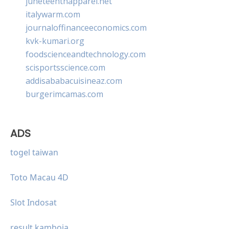
juneteenthapparel.net
italywarm.com
journaloffinanceeconomics.com
kvk-kumari.org
foodscienceandtechnology.com
scisportsscience.com
addisababacuisineaz.com
burgerimcamas.com
ADS
togel taiwan
Toto Macau 4D
Slot Indosat
result kamboja