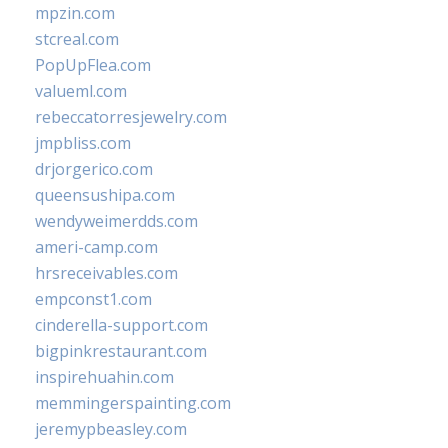
mpzin.com
stcreal.com
PopUpFlea.com
valueml.com
rebeccatorresjewelry.com
jmpbliss.com
drjorgerico.com
queensushipa.com
wendyweimerdds.com
ameri-camp.com
hrsreceivables.com
empconst1.com
cinderella-support.com
bigpinkrestaurant.com
inspirehuahin.com
memmingerspainting.com
jeremypbeasley.com