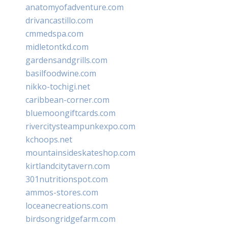
anatomyofadventure.com
drivancastillo.com
cmmedspa.com
midletontkd.com
gardensandgrills.com
basilfoodwine.com
nikko-tochigi.net
caribbean-corner.com
bluemoongiftcards.com
rivercitysteampunkexpo.com
kchoops.net
mountainsideskateshop.com
kirtlandcitytavern.com
301nutritionspot.com
ammos-stores.com
loceanecreations.com
birdsongridgefarm.com