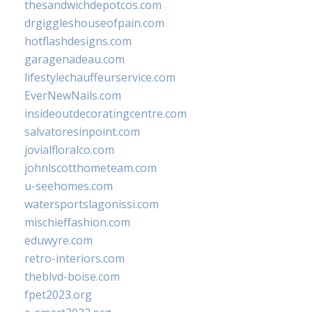
thesandwichdepotcos.com
drgiggleshouseofpain.com
hotflashdesigns.com
garagenadeau.com
lifestylechauffeurservice.com
EverNewNails.com
insideoutdecoratingcentre.com
salvatoresinpoint.com
jovialfloralco.com
johnlscotthometeam.com
u-seehomes.com
watersportslagonissi.com
mischieffashion.com
eduwyre.com
retro-interiors.com
theblvd-boise.com
fpet2023.org