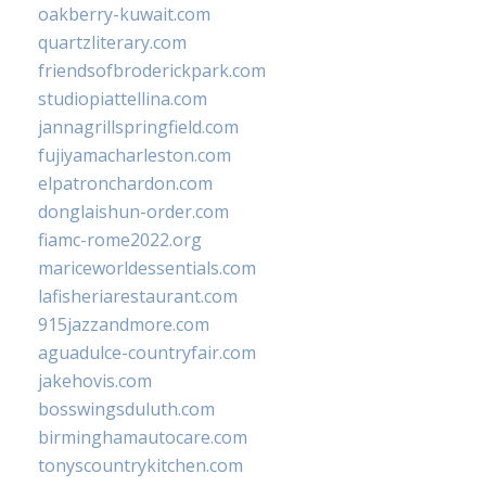
oakberry-kuwait.com
quartzliterary.com
friendsofbroderickpark.com
studiopiattellina.com
jannagrillspringfield.com
fujiyamacharleston.com
elpatronchardon.com
donglaishun-order.com
fiamc-rome2022.org
mariceworldessentials.com
lafisheriarestaurant.com
915jazzandmore.com
aguadulce-countryfair.com
jakehovis.com
bosswingsduluth.com
birminghamautocare.com
tonyscountrykitchen.com