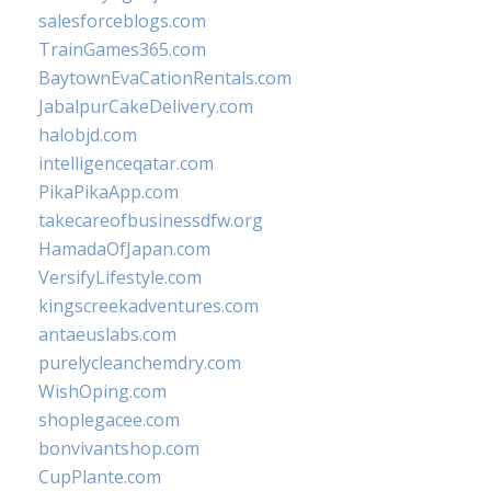
salesforceblogs.com
TrainGames365.com
BaytownEvaCationRentals.com
JabalpurCakeDelivery.com
halobjd.com
intelligenceqatar.com
PikaPikaApp.com
takecareofbusinessdfw.org
HamadaOfJapan.com
VersifyLifestyle.com
kingscreekadventures.com
antaeuslabs.com
purelycleanchemdry.com
WishOping.com
shoplegacee.com
bonvivantshop.com
CupPlante.com