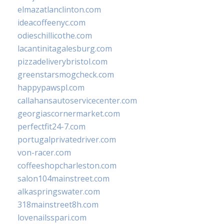
elmazatlanclinton.com
ideacoffeenyc.com
odieschillicothe.com
lacantinitagalesburg.com
pizzadeliverybristol.com
greenstarsmogcheck.com
happypawspl.com
callahansautoservicecenter.com
georgiascornermarket.com
perfectfit24-7.com
portugalprivatedriver.com
von-racer.com
coffeeshopcharleston.com
salon104mainstreet.com
alkaspringswater.com
318mainstreet8h.com
lovenailsspari.com