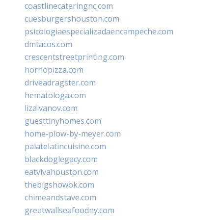
coastlinecateringnc.com
cuesburgershouston.com
psicologiaespecializadaencampeche.com
dmtacos.com
crescentstreetprinting.com
hornopizza.com
driveadragster.com
hematologa.com
lizaivanov.com
guesttinyhomes.com
home-plow-by-meyer.com
palatelatincuisine.com
blackdoglegacy.com
eatvivahouston.com
thebigshowok.com
chimeandstave.com
greatwallseafoodny.com