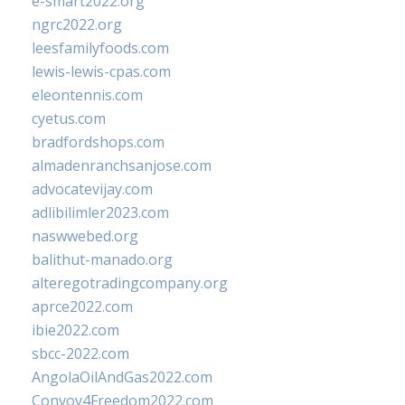
e-smart2022.org
ngrc2022.org
leesfamilyfoods.com
lewis-lewis-cpas.com
eleontennis.com
cyetus.com
bradfordshops.com
almadenranchsanjose.com
advocatevijay.com
adlibilimler2023.com
naswwebed.org
balithut-manado.org
alteregotradingcompany.org
aprce2022.com
ibie2022.com
sbcc-2022.com
AngolaOilAndGas2022.com
Convoy4Freedom2022.com