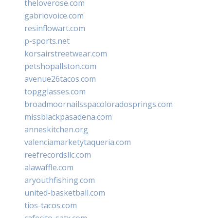
theloverose.com
gabriovoice.com
resinflowart.com
p-sports.net
korsairstreetwear.com
petshopallston.com
avenue26tacos.com
topgglasses.com
broadmoornailsspacoloradosprings.com
missblackpasadena.com
anneskitchen.org
valenciamarketytaqueria.com
reefrecordsllc.com
alawaffle.com
aryouthfishing.com
united-basketball.com
tios-tacos.com
cafecito-satx.com