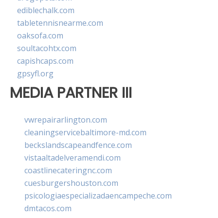
ediblechalk.com
tabletennisnearme.com
oaksofa.com
soultacohtx.com
capishcaps.com
gpsyfl.org
MEDIA PARTNER III
vwrepairarlington.com
cleaningservicebaltimore-md.com
beckslandscapeandfence.com
vistaaltadelveramendi.com
coastlinecateringnc.com
cuesburgershouston.com
psicologiaespecializadaencampeche.com
dmtacos.com