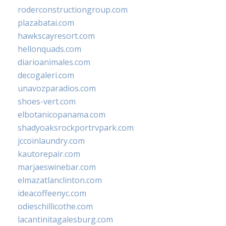
roderconstructiongroup.com
plazabatai.com
hawkscayresort.com
hellonquads.com
diarioanimales.com
decogaleri.com
unavozparadios.com
shoes-vert.com
elbotanicopanama.com
shadyoaksrockportrvpark.com
jccoinlaundry.com
kautorepair.com
marjaeswinebar.com
elmazatlanclinton.com
ideacoffeenyc.com
odieschillicothe.com
lacantinitagalesburg.com