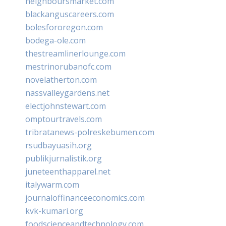
neighboursmarket.com
blackanguscareers.com
bolesfororegon.com
bodega-ole.com
thestreamlinerlounge.com
mestrinorubanofc.com
novelatherton.com
nassvalleygardens.net
electjohnstewart.com
omptourtravels.com
tribratanews-polreskebumen.com
rsudbayuasih.org
publikjurnalistik.org
juneteenthapparel.net
italywarm.com
journaloffinanceeconomics.com
kvk-kumari.org
foodscienceandtechnology.com