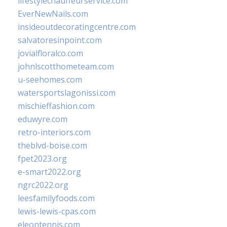
lifestylechauffeurservice.com
EverNewNails.com
insideoutdecoratingcentre.com
salvatoresinpoint.com
jovialfloralco.com
johnlscotthometeam.com
u-seehomes.com
watersportslagonissi.com
mischieffashion.com
eduwyre.com
retro-interiors.com
theblvd-boise.com
fpet2023.org
e-smart2022.org
ngrc2022.org
leesfamilyfoods.com
lewis-lewis-cpas.com
eleontennis.com