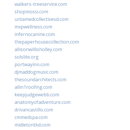
walkers-treeservice.com
shopmossi.com
untamedcollectivesd.com
mxpwellness.com
infernocanine.com
thepaperhousecollection.com
allisonwillisholley.com
solslite.org
portwayinn.com
djmaddogmusic.com
thesoundarchitects.com
allin1roofing.com
keepjudgewebb.com
anatomyofadventure.com
drivancastillo.com
cmmedspa.com
midletontkd.com