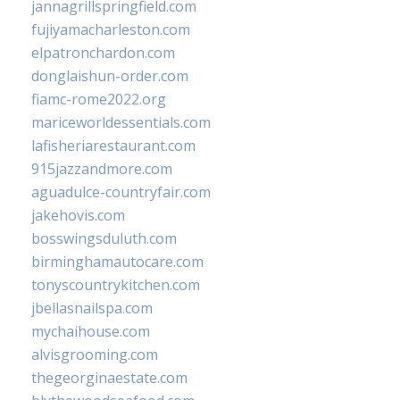
jannagrillspringfield.com
fujiyamacharleston.com
elpatronchardon.com
donglaishun-order.com
fiamc-rome2022.org
mariceworldessentials.com
lafisheriarestaurant.com
915jazzandmore.com
aguadulce-countryfair.com
jakehovis.com
bosswingsduluth.com
birminghamautocare.com
tonyscountrykitchen.com
jbellasnailspa.com
mychaihouse.com
alvisgrooming.com
thegeorginaestate.com