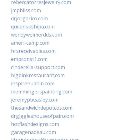
rebeccatorresjewelry.com
jmpbliss.com
drjorgerico.com
queensushipa.com
wendyweimerdds.com
ameri-camp.com
hrsreceivables.com
empconst1.com
cinderella-support.com
bigpinkrestaurant.com
inspirehuahin.com
memmingerspainting.com
jeremypbeasley.com
thesandwichdepotcos.com
drgiggleshouseofpain.com
hotflashdesigns.com
garagenadeau.com