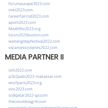
forumausape2023.com
imkl2023.com
careerfaircsd2023.com
apsth2023.com
MedItRio2023.org
lcicon2023boston.com
waitangidayfestival2022.com
vacancesscolaires2022.com
MEDIA PARTNER II
isth2022.com
p2b2pabi2023-makassar.com
wocfparis2023.org
sinc2023.com
scdlqatar2022-qa.com
thecolumbiagrill.com
provisionscheeseandwineshoppe.com