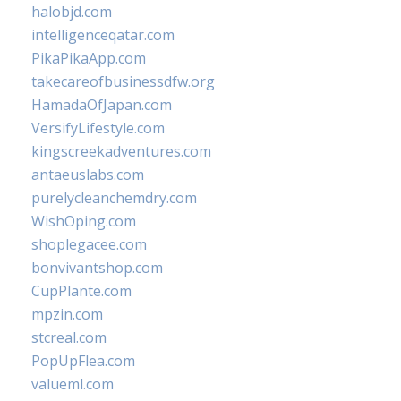
halobjd.com
intelligenceqatar.com
PikaPikaApp.com
takecareofbusinessdfw.org
HamadaOfJapan.com
VersifyLifestyle.com
kingscreekadventures.com
antaeuslabs.com
purelycleanchemdry.com
WishOping.com
shoplegacee.com
bonvivantshop.com
CupPlante.com
mpzin.com
stcreal.com
PopUpFlea.com
valueml.com