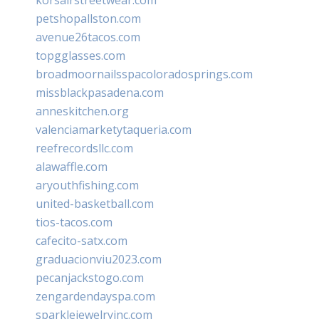
petshopallston.com
avenue26tacos.com
topgglasses.com
broadmoornailsspacoloradosprings.com
missblackpasadena.com
anneskitchen.org
valenciamarketytaqueria.com
reefrecordsllc.com
alawaffle.com
aryouthfishing.com
united-basketball.com
tios-tacos.com
cafecito-satx.com
graduacionviu2023.com
pecanjackstogo.com
zengardendayspa.com
sparklejewelryinc.com