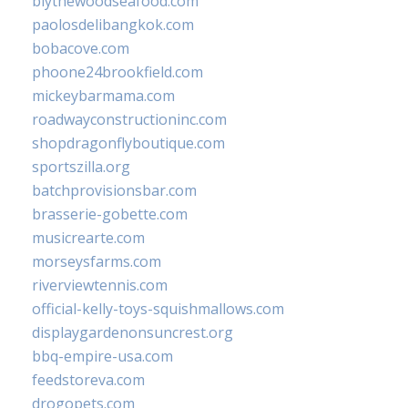
blythewoodseafood.com
paolosdelibangkok.com
bobacove.com
phoone24brookfield.com
mickeybarmama.com
roadwayconstructioninc.com
shopdragonflyboutique.com
sportszilla.org
batchprovisionsbar.com
brasserie-gobette.com
musicrearte.com
morseysfarms.com
riverviewtennis.com
official-kelly-toys-squishmallows.com
displaygardenonsuncrest.org
bbq-empire-usa.com
feedstoreva.com
drogopets.com