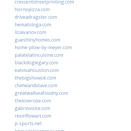
crescentstreetprinting.com
hornopizza.com
driveadragster.com
hematologa.com
lizaivanov.com
guesttinyhomes.com
home-plow-by-meyer.com
palatelatincuisine.com
blackdoglegacy.com
eatvivahouston.com
thebigshowok.com
chimeandstave.com
greatwallseafoodny.com
theloverose.com
gabriovoice.com
resinflowart.com
p-sports.net
korsairstreetwear.com