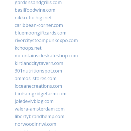
gardensandgrills.com
basilfoodwine.com
nikko-tochigi.net
caribbean-corner.com
bluemoongiftcards.com
rivercitysteampunkexpo.com
kchoops.net
mountainsideskateshop.com
kirtlandcitytavern.com
301nutritionspot.com
ammos-stores.com
loceanecreations.com
birdsongridgefarm.com
joiedevivblog.com
valera-amsterdam.com
libertybrandhemp.com
norwoodinnwi.com