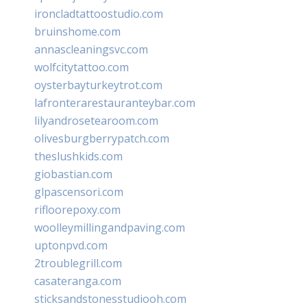
ironcladtattoostudio.com
bruinshome.com
annascleaningsvc.com
wolfcitytattoo.com
oysterbayturkeytrot.com
lafronterarestauranteybar.com
lilyandrosetearoom.com
olivesburgberrypatch.com
theslushkids.com
giobastian.com
glpascensori.com
rifloorepoxy.com
woolleymillingandpaving.com
uptonpvd.com
2troublegrill.com
casateranga.com
sticksandstonesstudiooh.com