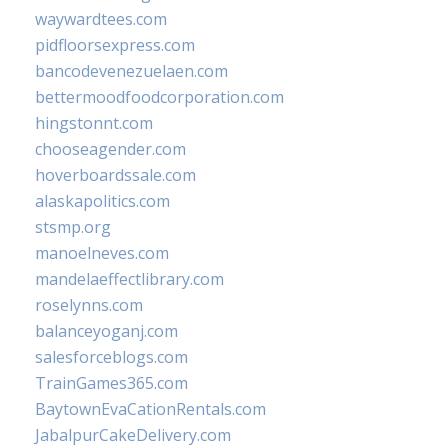
waywardtees.com
pidfloorsexpress.com
bancodevenezuelaen.com
bettermoodfoodcorporation.com
hingstonnt.com
chooseagender.com
hoverboardssale.com
alaskapolitics.com
stsmp.org
manoelneves.com
mandelaeffectlibrary.com
roselynns.com
balanceyoganj.com
salesforceblogs.com
TrainGames365.com
BaytownEvaCationRentals.com
JabalpurCakeDelivery.com