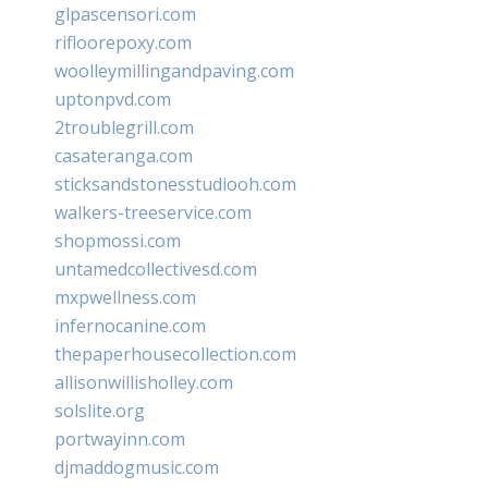
glpascensori.com
rifloorepoxy.com
woolleymillingandpaving.com
uptonpvd.com
2troublegrill.com
casateranga.com
sticksandstonesstudiooh.com
walkers-treeservice.com
shopmossi.com
untamedcollectivesd.com
mxpwellness.com
infernocanine.com
thepaperhousecollection.com
allisonwillisholley.com
solslite.org
portwayinn.com
djmaddogmusic.com