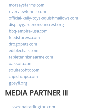
morseysfarms.com
riverviewtennis.com
official-kelly-toys-squishmallows.com
displaygardenonsuncrest.org
bbq-empire-usa.com
feedstoreva.com
drogopets.com
ediblechalk.com
tabletennisnearme.com
oaksofa.com
soultacohtx.com
capishcaps.com
gpsyfl.org
MEDIA PARTNER III
vwrepairarlington.com