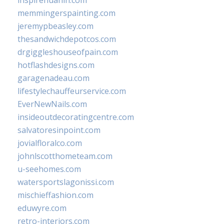
inspirehuahin.com
memmingerspainting.com
jeremypbeasley.com
thesandwichdepotcos.com
drgiggleshouseofpain.com
hotflashdesigns.com
garagenadeau.com
lifestylechauffeurservice.com
EverNewNails.com
insideoutdecoratingcentre.com
salvatoresinpoint.com
jovialfloralco.com
johnlscotthometeam.com
u-seehomes.com
watersportslagonissi.com
mischieffashion.com
eduwyre.com
retro-interiors.com