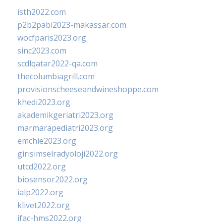
isth2022.com
p2b2pabi2023-makassar.com
wocfparis2023.org
sinc2023.com
scdlqatar2022-qa.com
thecolumbiagrill.com
provisionscheeseandwineshoppe.com
khedi2023.org
akademikgeriatri2023.org
marmarapediatri2023.org
emchie2023.org
girisimselradyoloji2022.org
utcd2022.org
biosensor2022.org
ialp2022.org
klivet2022.org
ifac-hms2022.org