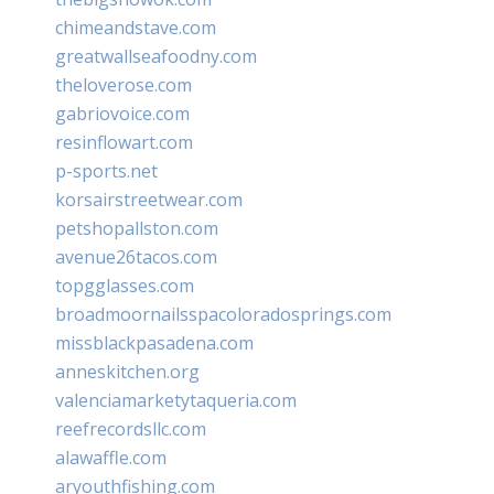
chimeandstave.com
greatwallseafoodny.com
theloverose.com
gabriovoice.com
resinflowart.com
p-sports.net
korsairstreetwear.com
petshopallston.com
avenue26tacos.com
topgglasses.com
broadmoornailsspacoloradosprings.com
missblackpasadena.com
anneskitchen.org
valenciamarketytaqueria.com
reefrecordsllc.com
alawaffle.com
aryouthfishing.com