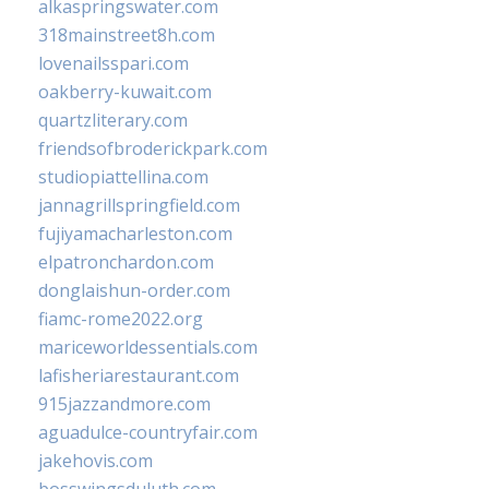
alkaspringswater.com
318mainstreet8h.com
lovenailsspari.com
oakberry-kuwait.com
quartzliterary.com
friendsofbroderickpark.com
studiopiattellina.com
jannagrillspringfield.com
fujiyamacharleston.com
elpatronchardon.com
donglaishun-order.com
fiamc-rome2022.org
mariceworldessentials.com
lafisheriarestaurant.com
915jazzandmore.com
aguadulce-countryfair.com
jakehovis.com