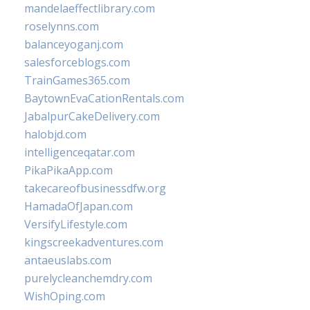
mandelaeffectlibrary.com
roselynns.com
balanceyoganj.com
salesforceblogs.com
TrainGames365.com
BaytownEvaCationRentals.com
JabalpurCakeDelivery.com
halobjd.com
intelligenceqatar.com
PikaPikaApp.com
takecareofbusinessdfw.org
HamadaOfJapan.com
VersifyLifestyle.com
kingscreekadventures.com
antaeuslabs.com
purelycleanchemdry.com
WishOping.com