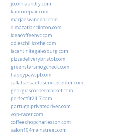
jccoinlaundry.com
kautorepair.com
marjaeswinebar.com
elmazatlanclinton.com
ideacoffeenyc.com
odieschillicothe.com
lacantinitagalesburg.com
pizzadeliverybristol.com
greenstarsmogcheck.com
happypawspl.com
callahansautoservicecenter.com
georgiascornermarket.com
perfectfit24-7.com
portugalprivatedriver.com
von-racer.com
coffeeshopcharleston.com
salon104mainstreet.com