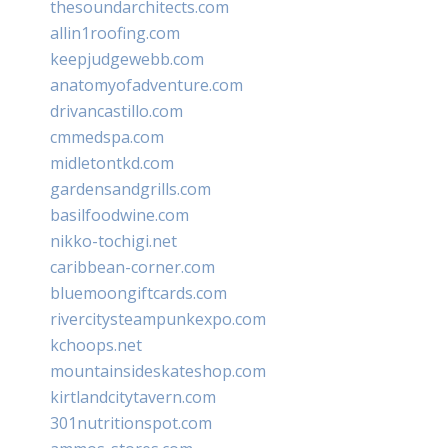
thesoundarchitects.com
allin1roofing.com
keepjudgewebb.com
anatomyofadventure.com
drivancastillo.com
cmmedspa.com
midletontkd.com
gardensandgrills.com
basilfoodwine.com
nikko-tochigi.net
caribbean-corner.com
bluemoongiftcards.com
rivercitysteampunkexpo.com
kchoops.net
mountainsideskateshop.com
kirtlandcitytavern.com
301nutritionspot.com