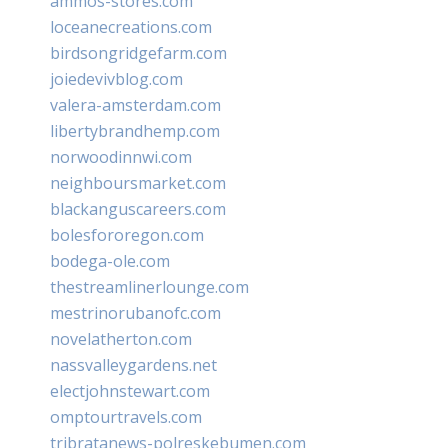
ammos-stores.com
loceanecreations.com
birdsongridgefarm.com
joiedevivblog.com
valera-amsterdam.com
libertybrandhemp.com
norwoodinnwi.com
neighboursmarket.com
blackanguscareers.com
bolesfororegon.com
bodega-ole.com
thestreamlinerlounge.com
mestrinorubanofc.com
novelatherton.com
nassvalleygardens.net
electjohnstewart.com
omptourtravels.com
tribratanews-polreskebumen.com