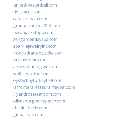
united-basketball.com
tios-tacos.com
cafecito-satx.com
graduacionviu2023.com
pecanjackstogo.com
zengardendayspa.com
sparklejewelryinc.com
ironcladtattoostudio.com
bruinshome.com
annascleaningsvc.com
wolfcitytattoo.com
oysterbayturkeytrot.com
lafronterarestauranteybar.com
lilyandrosetearoom.com
olivesburgberrypatch.com
theslushkids.com
giobastian.com