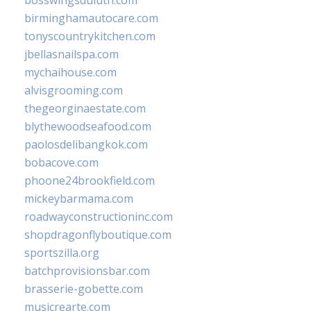
bosswingsduluth.com
birminghamautocare.com
tonyscountrykitchen.com
jbellasnailspa.com
mychaihouse.com
alvisgrooming.com
thegeorginaestate.com
blythewoodseafood.com
paolosdelibangkok.com
bobacove.com
phoone24brookfield.com
mickeybarmama.com
roadwayconstructioninc.com
shopdragonflyboutique.com
sportszilla.org
batchprovisionsbar.com
brasserie-gobette.com
musicrearte.com