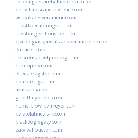
cleaningservicebaltimore-md.com
beckslandscapeandfence.com
vistaaltadelveramendi.com
coastlinecateringnc.com
cuesburgershouston.com
psicologiaespecializadaencampeche.com
dmtacos.com
crescentstreetprinting.com
hornopizza.com
driveadragster.com
hematologa.com
lizaivanov.com
guesttinyhomes.com
home-plow-by-meyer.com
palatelatincuisine.com
blackdoglegacy.com
eatvivahouston.com
thebigshowok.com