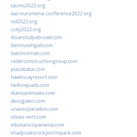
taoms2022.org
iias-euromena-conference2022.org
ivd2022.org
csity2022.org
ibsarstudyabroad.com
bennusehgall.com
tsecincinnati.com
roderconstructiongroup.com
plazabatai.com
hawkscayresort.com
hellonquads.com
diarioanimales.com
decogaleri.com
unavozparadios.com
shoes-vert.com
elbotanicopanama.com
shadyoaksrockportrvpark.com