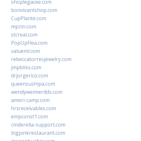
shoplegacee.com
bonvivantshop.com
CupPlante.com
mpzin.com
stcreal.com
PopUpFlea.com
valueml.com
rebeccatorresjewelry.com
jmpbliss.com
drjorgerico.com
queensushipa.com
wendyweimerdds.com
ameri-camp.com
hrsreceivables.com
empconst1.com
cinderella-support.com
bigpinkrestaurant.com