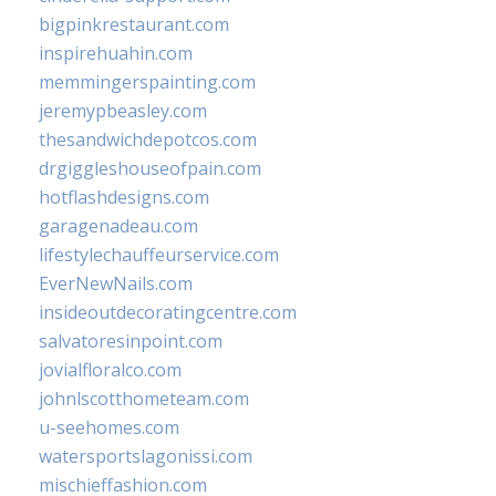
bigpinkrestaurant.com
inspirehuahin.com
memmingerspainting.com
jeremypbeasley.com
thesandwichdepotcos.com
drgiggleshouseofpain.com
hotflashdesigns.com
garagenadeau.com
lifestylechauffeurservice.com
EverNewNails.com
insideoutdecoratingcentre.com
salvatoresinpoint.com
jovialfloralco.com
johnlscotthometeam.com
u-seehomes.com
watersportslagonissi.com
mischieffashion.com