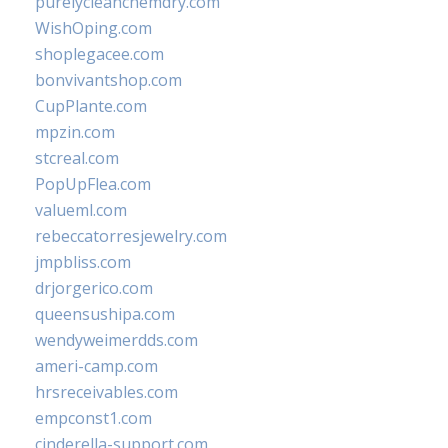
purelycleanchemdry.com
WishOping.com
shoplegacee.com
bonvivantshop.com
CupPlante.com
mpzin.com
stcreal.com
PopUpFlea.com
valueml.com
rebeccatorresjewelry.com
jmpbliss.com
drjorgerico.com
queensushipa.com
wendyweimerdds.com
ameri-camp.com
hrsreceivables.com
empconst1.com
cinderella-support.com