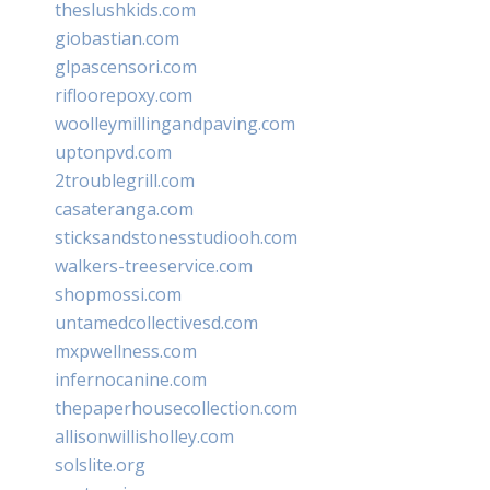
theslushkids.com
giobastian.com
glpascensori.com
rifloorepoxy.com
woolleymillingandpaving.com
uptonpvd.com
2troublegrill.com
casateranga.com
sticksandstonesstudiooh.com
walkers-treeservice.com
shopmossi.com
untamedcollectivesd.com
mxpwellness.com
infernocanine.com
thepaperhousecollection.com
allisonwillisholley.com
solslite.org