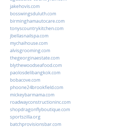
jakehovis.com
bosswingsduluth.com
birminghamautocare.com
tonyscountrykitchen.com
jbellasnailspa.com
mychaihouse.com
alvisgrooming.com
thegeorginaestate.com
blythewoodseafood.com
paolosdelibangkok.com
bobacove.com
phoone24brookfield.com
mickeybarmama.com
roadwayconstructioninc.com
shopdragonflyboutique.com
sportszilla.org
batchprovisionsbar.com