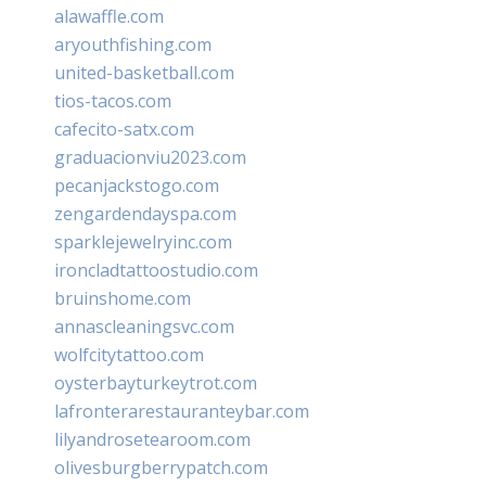
alawaffle.com
aryouthfishing.com
united-basketball.com
tios-tacos.com
cafecito-satx.com
graduacionviu2023.com
pecanjackstogo.com
zengardendayspa.com
sparklejewelryinc.com
ironcladtattoostudio.com
bruinshome.com
annascleaningsvc.com
wolfcitytattoo.com
oysterbayturkeytrot.com
lafronterarestauranteybar.com
lilyandrosetearoom.com
olivesburgberrypatch.com