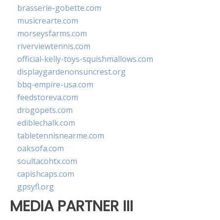
brasserie-gobette.com
musicrearte.com
morseysfarms.com
riverviewtennis.com
official-kelly-toys-squishmallows.com
displaygardenonsuncrest.org
bbq-empire-usa.com
feedstoreva.com
drogopets.com
ediblechalk.com
tabletennisnearme.com
oaksofa.com
soultacohtx.com
capishcaps.com
gpsyfl.org
MEDIA PARTNER III