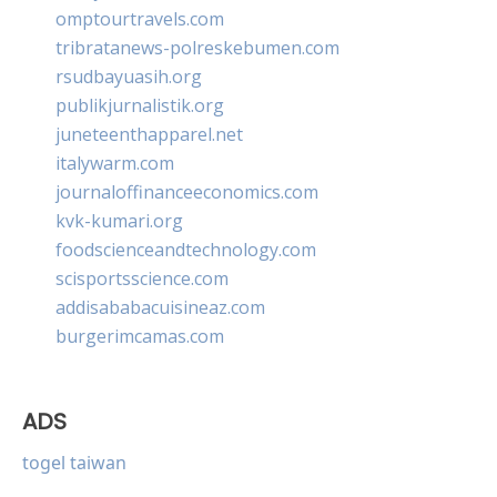
omptourtravels.com
tribratanews-polreskebumen.com
rsudbayuasih.org
publikjurnalistik.org
juneteenthapparel.net
italywarm.com
journaloffinanceeconomics.com
kvk-kumari.org
foodscienceandtechnology.com
scisportsscience.com
addisababacuisineaz.com
burgerimcamas.com
ADS
togel taiwan