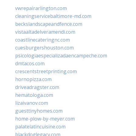
vwrepairarlington.com
cleaningservicebaltimore-md.com
beckslandscapeandfence.com
vistaaltadelveramendi.com
coastlinecateringnc.com
cuesburgershouston.com
psicologiaespecializadaencampeche.com
dmtacos.com
crescentstreetprinting.com
hornopizza.com
driveadragster.com
hematologa.com
lizaivanov.com
guesttinyhomes.com
home-plow-by-meyer.com
palatelatincuisine.com
blackdoglegacy.com