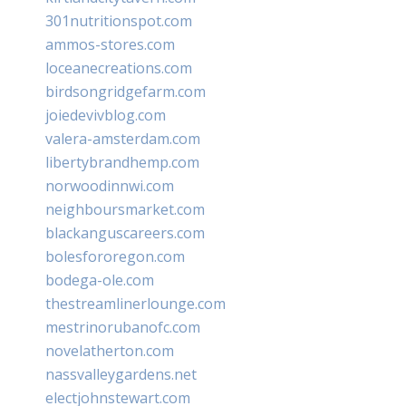
301nutritionspot.com
ammos-stores.com
loceanecreations.com
birdsongridgefarm.com
joiedevivblog.com
valera-amsterdam.com
libertybrandhemp.com
norwoodinnwi.com
neighboursmarket.com
blackanguscareers.com
bolesfororegon.com
bodega-ole.com
thestreamlinerlounge.com
mestrinorubanofc.com
novelatherton.com
nassvalleygardens.net
electjohnstewart.com