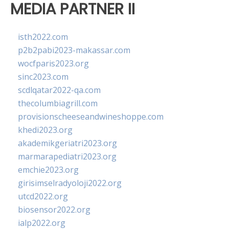
MEDIA PARTNER II
isth2022.com
p2b2pabi2023-makassar.com
wocfparis2023.org
sinc2023.com
scdlqatar2022-qa.com
thecolumbiagrill.com
provisionscheeseandwineshoppe.com
khedi2023.org
akademikgeriatri2023.org
marmarapediatri2023.org
emchie2023.org
girisimselradyoloji2022.org
utcd2022.org
biosensor2022.org
ialp2022.org