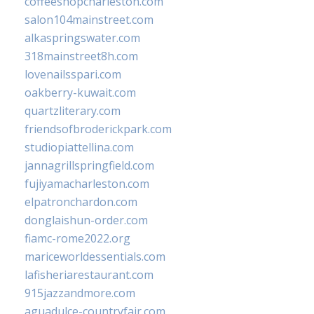
coffeeshopcharleston.com
salon104mainstreet.com
alkaspringswater.com
318mainstreet8h.com
lovenailsspari.com
oakberry-kuwait.com
quartzliterary.com
friendsofbroderickpark.com
studiopiattellina.com
jannagrillspringfield.com
fujiyamacharleston.com
elpatronchardon.com
donglaishun-order.com
fiamc-rome2022.org
mariceworldessentials.com
lafisheriarestaurant.com
915jazzandmore.com
aguadulce-countryfair.com