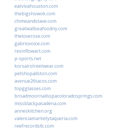
eatvivahouston.com
thebigshowok.com
chimeandstave.com
greatwallseafoodny.com
theloverose.com
gabriovoice.com
resinflowart.com
p-sports.net
korsairstreetwear.com
petshopallston.com
avenue26tacos.com
topgglasses.com
broadmoornailsspacoloradosprings.com
missblackpasadena.com
anneskitchen.org
valenciamarketytaqueria.com
reefrecordsllc.com