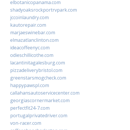
elbotanicopanama.com
shadyoaksrockportrvpark.com
jccoinlaundry.com
kautorepair.com
marjaeswinebar.com
elmazatlanclinton.com
ideacoffeenyc.com
odieschillicothe.com
lacantinitagalesburg.com
pizzadeliverybristol.com
greenstarsmogcheck.com
happypawspl.com
callahansautoservicecenter.com
georgiascornermarket.com
perfectfit24-7.com
portugalprivatedriver.com
von-racer.com