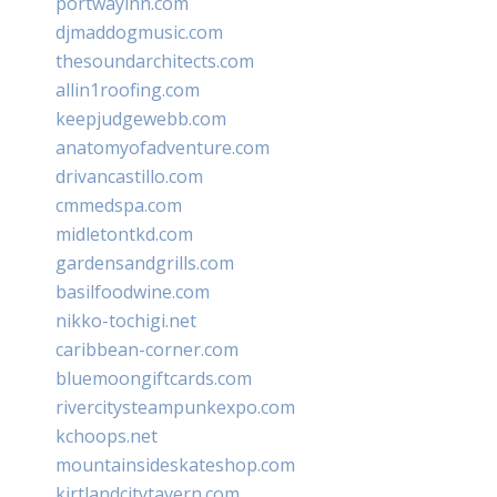
portwayinn.com
djmaddogmusic.com
thesoundarchitects.com
allin1roofing.com
keepjudgewebb.com
anatomyofadventure.com
drivancastillo.com
cmmedspa.com
midletontkd.com
gardensandgrills.com
basilfoodwine.com
nikko-tochigi.net
caribbean-corner.com
bluemoongiftcards.com
rivercitysteampunkexpo.com
kchoops.net
mountainsideskateshop.com
kirtlandcitytavern.com