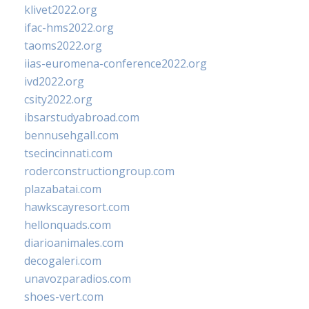
klivet2022.org
ifac-hms2022.org
taoms2022.org
iias-euromena-conference2022.org
ivd2022.org
csity2022.org
ibsarstudyabroad.com
bennusehgall.com
tsecincinnati.com
roderconstructiongroup.com
plazabatai.com
hawkscayresort.com
hellonquads.com
diarioanimales.com
decogaleri.com
unavozparadios.com
shoes-vert.com