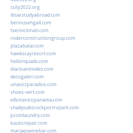
csity2022.org
ibsarstudyabroad.com
bennusehgall.com
tsecincinnati.com
roderconstructiongroup.com
plazabatai.com
hawkscayresort.com
hellonquads.com
diarioanimales.com
decogaleri.com
unavozparadios.com
shoes-vert.com
elbotanicopanama.com
shadyoaksrockportrvpark.com
jccoinlaundry.com
kautorepair.com
marjaeswinebar.com