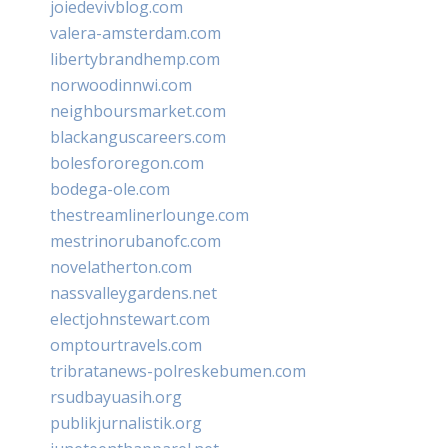
joiedevivblog.com
valera-amsterdam.com
libertybrandhemp.com
norwoodinnwi.com
neighboursmarket.com
blackanguscareers.com
bolesfororegon.com
bodega-ole.com
thestreamlinerlounge.com
mestrinorubanofc.com
novelatherton.com
nassvalleygardens.net
electjohnstewart.com
omptourtravels.com
tribratanews-polreskebumen.com
rsudbayuasih.org
publikjurnalistik.org