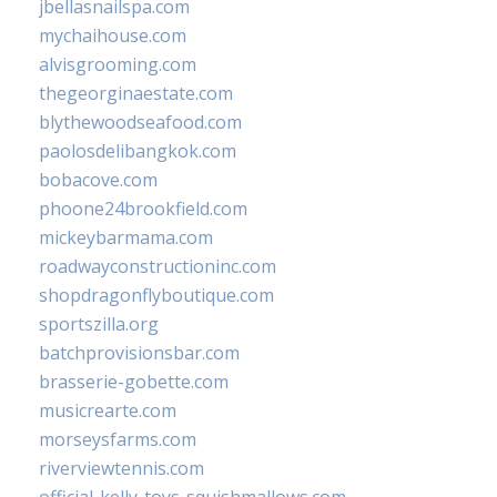
jbellasnailspa.com
mychaihouse.com
alvisgrooming.com
thegeorginaestate.com
blythewoodseafood.com
paolosdelibangkok.com
bobacove.com
phoone24brookfield.com
mickeybarmama.com
roadwayconstructioninc.com
shopdragonflyboutique.com
sportszilla.org
batchprovisionsbar.com
brasserie-gobette.com
musicrearte.com
morseysfarms.com
riverviewtennis.com