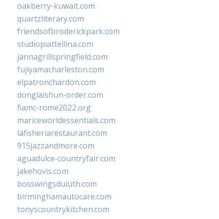
oakberry-kuwait.com
quartzliterary.com
friendsofbroderickpark.com
studiopiattellina.com
jannagrillspringfield.com
fujiyamacharleston.com
elpatronchardon.com
donglaishun-order.com
fiamc-rome2022.org
mariceworldessentials.com
lafisheriarestaurant.com
915jazzandmore.com
aguadulce-countryfair.com
jakehovis.com
bosswingsduluth.com
birminghamautocare.com
tonyscountrykitchen.com