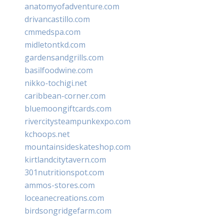
anatomyofadventure.com
drivancastillo.com
cmmedspa.com
midletontkd.com
gardensandgrills.com
basilfoodwine.com
nikko-tochigi.net
caribbean-corner.com
bluemoongiftcards.com
rivercitysteampunkexpo.com
kchoops.net
mountainsideskateshop.com
kirtlandcitytavern.com
301nutritionspot.com
ammos-stores.com
loceanecreations.com
birdsongridgefarm.com