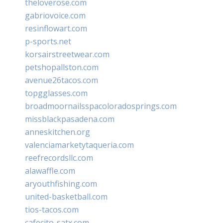
theloverose.com
gabriovoice.com
resinflowart.com
p-sports.net
korsairstreetwear.com
petshopallston.com
avenue26tacos.com
topgglasses.com
broadmoornailsspacoloradosprings.com
missblackpasadena.com
anneskitchen.org
valenciamarketytaqueria.com
reefrecordsllc.com
alawaffle.com
aryouthfishing.com
united-basketball.com
tios-tacos.com
cafecito-satx.com