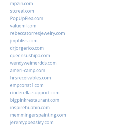
mpzin.com
stcreal.com
PopUpFlea.com
valueml.com
rebeccatorresjewelry.com
jmpbliss.com
drjorgerico.com
queensushipa.com
wendyweimerdds.com
ameri-camp.com
hrsreceivables.com
empconst1.com
cinderella-support.com
bigpinkrestaurant.com
inspirehuahin.com
memmingerspainting.com
jeremypbeasley.com