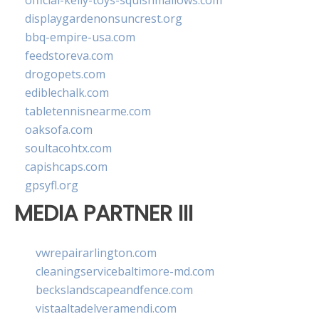
official-kelly-toys-squishmallows.com
displaygardenonsuncrest.org
bbq-empire-usa.com
feedstoreva.com
drogopets.com
ediblechalk.com
tabletennisnearme.com
oaksofa.com
soultacohtx.com
capishcaps.com
gpsyfl.org
MEDIA PARTNER III
vwrepairarlington.com
cleaningservicebaltimore-md.com
beckslandscapeandfence.com
vistaaltadelveramendi.com