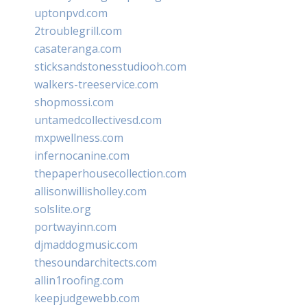
uptonpvd.com
2troublegrill.com
casateranga.com
sticksandstonesstudiooh.com
walkers-treeservice.com
shopmossi.com
untamedcollectivesd.com
mxpwellness.com
infernocanine.com
thepaperhousecollection.com
allisonwillisholley.com
solslite.org
portwayinn.com
djmaddogmusic.com
thesoundarchitects.com
allin1roofing.com
keepjudgewebb.com