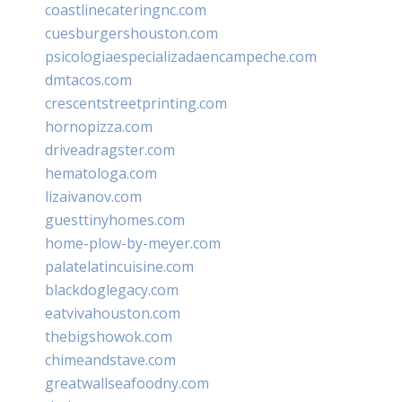
coastlinecateringnc.com
cuesburgershouston.com
psicologiaespecializadaencampeche.com
dmtacos.com
crescentstreetprinting.com
hornopizza.com
driveadragster.com
hematologa.com
lizaivanov.com
guesttinyhomes.com
home-plow-by-meyer.com
palatelatincuisine.com
blackdoglegacy.com
eatvivahouston.com
thebigshowok.com
chimeandstave.com
greatwallseafoodny.com