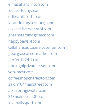
elmazatlanclinton.com
ideacoffeenyc.com
odieschillicothe.com
lacantinitagalesburg.com
pizzadeliverybristol.com
greenstarsmogcheck.com
happypawspl.com
callahansautoservicecenter.com
georgiascornermarket.com
perfectfit24-7.com
portugalprivatedriver.com
von-racer.com
coffeeshopcharleston.com
salon104mainstreet.com
alkaspringswater.com
318mainstreet8h.com
lovenailsspari.com