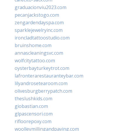
graduacionviu2023.com
pecanjackstogo.com
zengardendayspa.com
sparklejewelryinc.com
ironcladtattoostudio.com
bruinshome.com
annascleaningsvc.com
wolfcitytattoo.com
oysterbayturkeytrot.com
lafronterarestauranteybar.com
lilyandrosetearoom.com
olivesburgberrypatch.com
theslushkids.com
giobastian.com
glpascensori.com
rifloorepoxy.com
woolleymillingandpaving.com