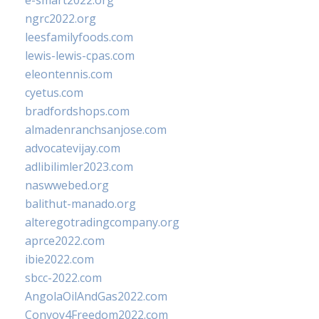
e-smart2022.org
ngrc2022.org
leesfamilyfoods.com
lewis-lewis-cpas.com
eleontennis.com
cyetus.com
bradfordshops.com
almadenranchsanjose.com
advocatevijay.com
adlibilimler2023.com
naswwebed.org
balithut-manado.org
alteregotradingcompany.org
aprce2022.com
ibie2022.com
sbcc-2022.com
AngolaOilAndGas2022.com
Convoy4Freedom2022.com