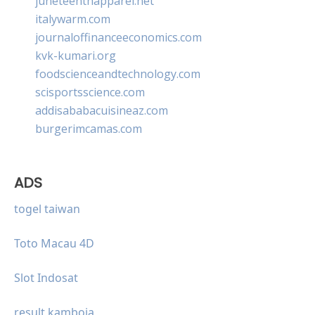
juneteenthapparel.net
italywarm.com
journaloffinanceeconomics.com
kvk-kumari.org
foodscienceandtechnology.com
scisportsscience.com
addisababacuisineaz.com
burgerimcamas.com
ADS
togel taiwan
Toto Macau 4D
Slot Indosat
result kamboja