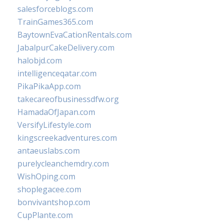
salesforceblogs.com
TrainGames365.com
BaytownEvaCationRentals.com
JabalpurCakeDelivery.com
halobjd.com
intelligenceqatar.com
PikaPikaApp.com
takecareofbusinessdfw.org
HamadaOfJapan.com
VersifyLifestyle.com
kingscreekadventures.com
antaeuslabs.com
purelycleanchemdry.com
WishOping.com
shoplegacee.com
bonvivantshop.com
CupPlante.com