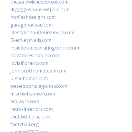
thesandwichdepotcos.com
drgiggleshouseofpain.com
hotflashdesigns.com
garagenadeau.com
lifestylechauffeurservice.com
EverNewNails.com
insideoutdecoratingcentre.com
salvatoresinpoint.com
jovialfloralco.com
johnlscotthometeam.com
u-seehomes.com
watersportslagonissi.com
mischieffashion.com
eduwyre.com
retro-interiors.com
theblvd-boise.com
fpet2023.org