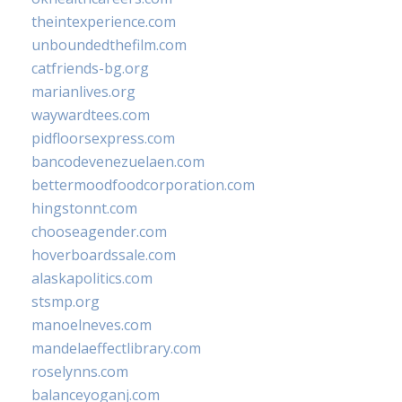
theintexperience.com
unboundedthefilm.com
catfriends-bg.org
marianlives.org
waywardtees.com
pidfloorsexpress.com
bancodevenezuelaen.com
bettermoodfoodcorporation.com
hingstonnt.com
chooseagender.com
hoverboardssale.com
alaskapolitics.com
stsmp.org
manoelneves.com
mandelaeffectlibrary.com
roselynns.com
balanceyoganj.com