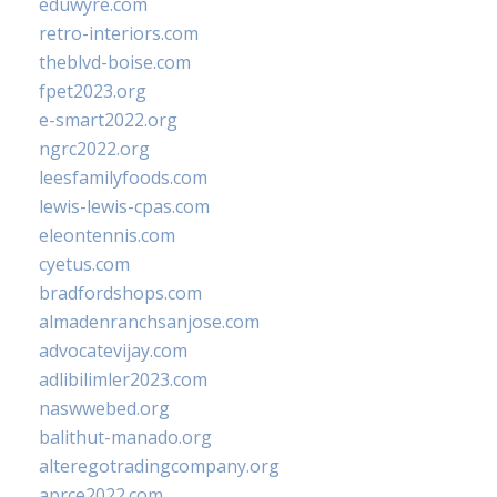
eduwyre.com
retro-interiors.com
theblvd-boise.com
fpet2023.org
e-smart2022.org
ngrc2022.org
leesfamilyfoods.com
lewis-lewis-cpas.com
eleontennis.com
cyetus.com
bradfordshops.com
almadenranchsanjose.com
advocatevijay.com
adlibilimler2023.com
naswwebed.org
balithut-manado.org
alteregotradingcompany.org
aprce2022.com