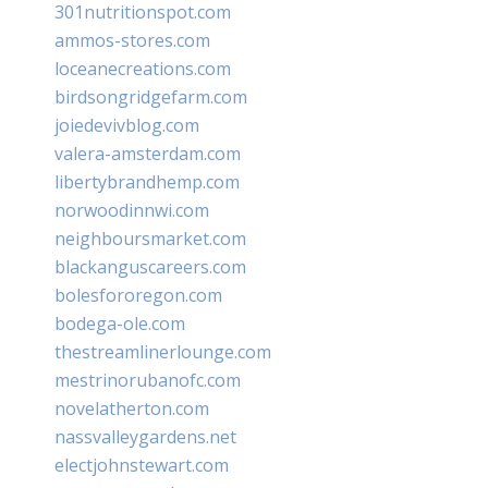
301nutritionspot.com
ammos-stores.com
loceanecreations.com
birdsongridgefarm.com
joiedevivblog.com
valera-amsterdam.com
libertybrandhemp.com
norwoodinnwi.com
neighboursmarket.com
blackanguscareers.com
bolesfororegon.com
bodega-ole.com
thestreamlinerlounge.com
mestrinorubanofc.com
novelatherton.com
nassvalleygardens.net
electjohnstewart.com