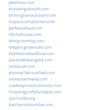
jakehovis.com
bosswingsduluth.com
birminghamautocare.com
tonyscountrykitchen.com
jbellasnailspa.com
mychaihouse.com
alvisgrooming.com
thegeorginaestate.com
blythewoodseafood.com
paolosdelibangkok.com
bobacove.com
phoone24brookfield.com
mickeybarmama.com
roadwayconstructioninc.com
shopdragonflyboutique.com
sportszilla.org
batchprovisionsbar.com