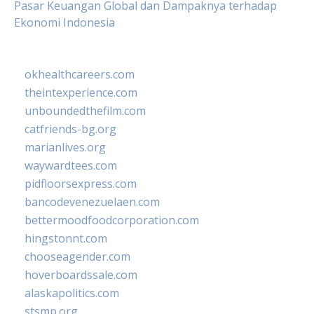
Pasar Keuangan Global dan Dampaknya terhadap
Ekonomi Indonesia
okhealthcareers.com
theintexperience.com
unboundedthefilm.com
catfriends-bg.org
marianlives.org
waywardtees.com
pidfloorsexpress.com
bancodevenezuelaen.com
bettermoodfoodcorporation.com
hingstonnt.com
chooseagender.com
hoverboardssale.com
alaskapolitics.com
stsmp.org