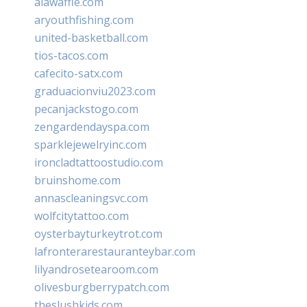
alawaffle.com
aryouthfishing.com
united-basketball.com
tios-tacos.com
cafecito-satx.com
graduacionviu2023.com
pecanjackstogo.com
zengardendayspa.com
sparklejewelryinc.com
ironcladtattoostudio.com
bruinshome.com
annascleaningsvc.com
wolfcitytattoo.com
oysterbayturkeytrot.com
lafronterarestauranteybar.com
lilyandrosetearoom.com
olivesburgberrypatch.com
theslushkids.com