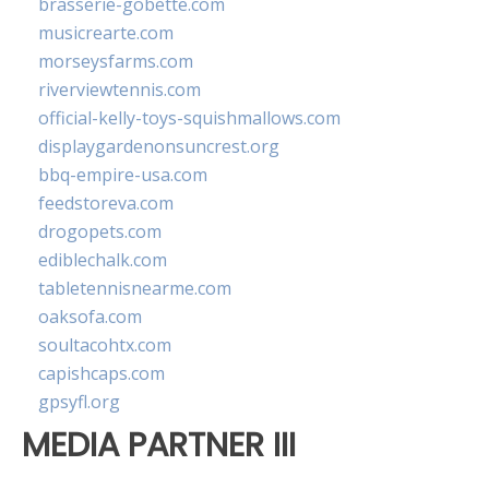
brasserie-gobette.com
musicrearte.com
morseysfarms.com
riverviewtennis.com
official-kelly-toys-squishmallows.com
displaygardenonsuncrest.org
bbq-empire-usa.com
feedstoreva.com
drogopets.com
ediblechalk.com
tabletennisnearme.com
oaksofa.com
soultacohtx.com
capishcaps.com
gpsyfl.org
MEDIA PARTNER III