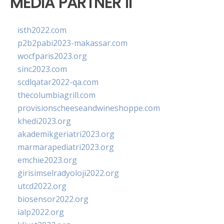
MEDIA PARTNER II
isth2022.com
p2b2pabi2023-makassar.com
wocfparis2023.org
sinc2023.com
scdlqatar2022-qa.com
thecolumbiagrill.com
provisionscheeseandwineshoppe.com
khedi2023.org
akademikgeriatri2023.org
marmarapediatri2023.org
emchie2023.org
girisimselradyoloji2022.org
utcd2022.org
biosensor2022.org
ialp2022.org