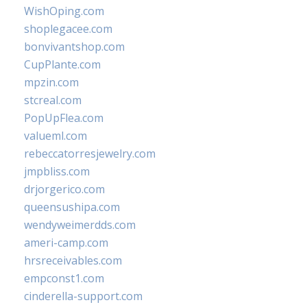
WishOping.com
shoplegacee.com
bonvivantshop.com
CupPlante.com
mpzin.com
stcreal.com
PopUpFlea.com
valueml.com
rebeccatorresjewelry.com
jmpbliss.com
drjorgerico.com
queensushipa.com
wendyweimerdds.com
ameri-camp.com
hrsreceivables.com
empconst1.com
cinderella-support.com