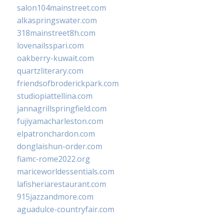
salon104mainstreet.com
alkaspringswater.com
318mainstreet8h.com
lovenailsspari.com
oakberry-kuwait.com
quartzliterary.com
friendsofbroderickpark.com
studiopiattellina.com
jannagrillspringfield.com
fujiyamacharleston.com
elpatronchardon.com
donglaishun-order.com
fiamc-rome2022.org
mariceworldessentials.com
lafisheriarestaurant.com
915jazzandmore.com
aguadulce-countryfair.com