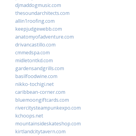
djmaddogmusic.com
thesoundarchitects.com
allin1roofing.com
keepjudgewebb.com
anatomyofadventure.com
drivancastillo.com
cmmedspa.com
midletontkd.com
gardensandgrills.com
basilfoodwine.com
nikko-tochigi.net
caribbean-corner.com
bluemoongiftcards.com
rivercitysteampunkexpo.com
kchoops.net
mountainsideskateshop.com
kirtlandcitytavern.com