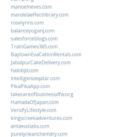
manoelneves.com
mandelaeffectlibrary.com
roselynns.com
balanceyoganj.com
salesforceblogs.com
TrainGames365.com
BaytownEvaCationRentals.com
JabalpurCakeDelivery.com
halobjd.com
intelligenceqatar.com
PikaPikaApp.com
takecareofbusinessdfw.org
HamadaOfJapan.com
VersifyLifestyle.com
kingscreekadventures.com
antaeuslabs.com
purelycleanchemdry.com