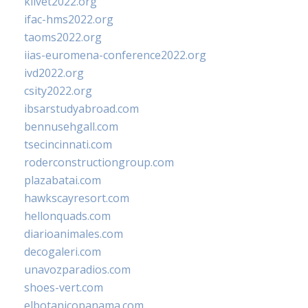
klivet2022.org
ifac-hms2022.org
taoms2022.org
iias-euromena-conference2022.org
ivd2022.org
csity2022.org
ibsarstudyabroad.com
bennusehgall.com
tsecincinnati.com
roderconstructiongroup.com
plazabatai.com
hawkscayresort.com
hellonquads.com
diarioanimales.com
decogaleri.com
unavozparadios.com
shoes-vert.com
elbotanicopanama.com