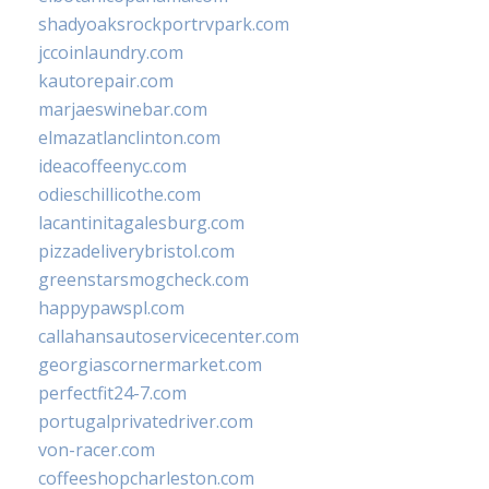
shadyoaksrockportrvpark.com
jccoinlaundry.com
kautorepair.com
marjaeswinebar.com
elmazatlanclinton.com
ideacoffeenyc.com
odieschillicothe.com
lacantinitagalesburg.com
pizzadeliverybristol.com
greenstarsmogcheck.com
happypawspl.com
callahansautoservicecenter.com
georgiascornermarket.com
perfectfit24-7.com
portugalprivatedriver.com
von-racer.com
coffeeshopcharleston.com