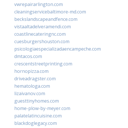
vwrepairarlington.com
cleaningservicebaltimore-md.com
beckslandscapeandfence.com
vistaaltadelveramendi.com
coastlinecateringnc.com
cuesburgershouston.com
psicologiaespecializadaencampeche.com
dmtacos.com
crescentstreetprinting.com
hornopizza.com
driveadragster.com
hematologa.com
lizaivanov.com
guesttinyhomes.com
home-plow-by-meyer.com
palatelatincuisine.com
blackdoglegacy.com