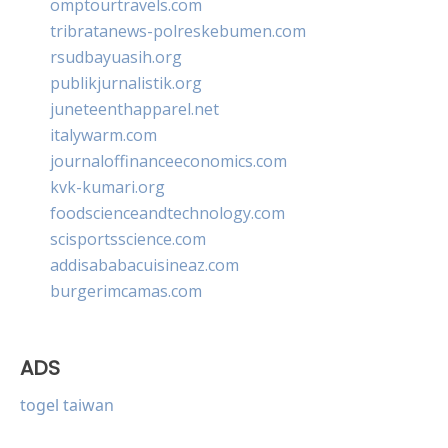
omptourtravels.com
tribratanews-polreskebumen.com
rsudbayuasih.org
publikjurnalistik.org
juneteenthapparel.net
italywarm.com
journaloffinanceeconomics.com
kvk-kumari.org
foodscienceandtechnology.com
scisportsscience.com
addisababacuisineaz.com
burgerimcamas.com
ADS
togel taiwan