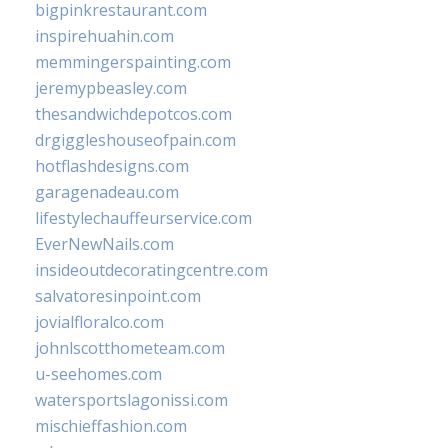
bigpinkrestaurant.com
inspirehuahin.com
memmingerspainting.com
jeremypbeasley.com
thesandwichdepotcos.com
drgiggleshouseofpain.com
hotflashdesigns.com
garagenadeau.com
lifestylechauffeurservice.com
EverNewNails.com
insideoutdecoratingcentre.com
salvatoresinpoint.com
jovialfloralco.com
johnlscotthometeam.com
u-seehomes.com
watersportslagonissi.com
mischieffashion.com