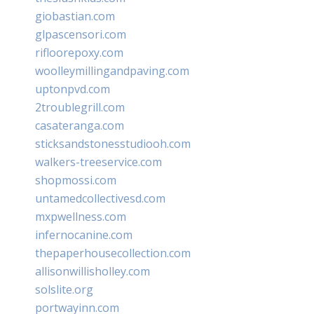
giobastian.com
glpascensori.com
rifloorepoxy.com
woolleymillingandpaving.com
uptonpvd.com
2troublegrill.com
casateranga.com
sticksandstonesstudiooh.com
walkers-treeservice.com
shopmossi.com
untamedcollectivesd.com
mxpwellness.com
infernocanine.com
thepaperhousecollection.com
allisonwillisholley.com
solslite.org
portwayinn.com