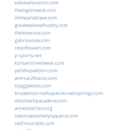
eatvivahouston.com
thebigshowok.com
chimeandstave.com
greatwallseafoodny.com
theloverose.com
gabriovoice.com
resinflowart.com
p-sports.net
korsairstreetwear.com
petshopallston.com
avenue26tacos.com
topgglasses.com
broadmoornailsspacoloradosprings.com
missblackpasadena.com
anneskitchen.org
valenciamarketytaqueria.com
reefrecordsllc.com