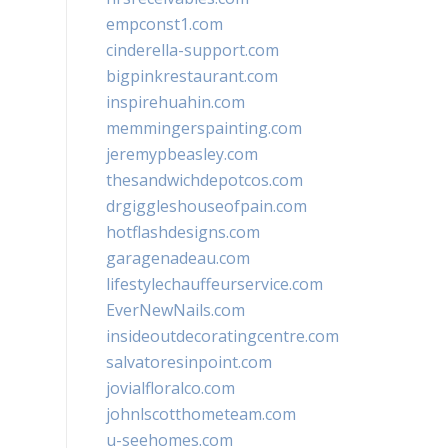
empconst1.com
cinderella-support.com
bigpinkrestaurant.com
inspirehuahin.com
memmingerspainting.com
jeremypbeasley.com
thesandwichdepotcos.com
drgiggleshouseofpain.com
hotflashdesigns.com
garagenadeau.com
lifestylechauffeurservice.com
EverNewNails.com
insideoutdecoratingcentre.com
salvatoresinpoint.com
jovialfloralco.com
johnlscotthometeam.com
u-seehomes.com