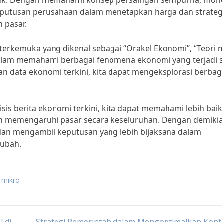
duk. Dengan memahami konsep persaingan sempurna, mono
keputusan perusahaan dalam menetapkan harga dan strateg
 pasar.
terkemuka yang dikenal sebagai “Orakel Ekonomi”, “Teori 
lam memahami berbagai fenomena ekonomi yang terjadi 
 data ekonomi terkini, kita dapat mengeksplorasi berbaga
is berita ekonomi terkini, kita dapat memahami lebih baik
n memengaruhi pasar secara keseluruhan. Dengan demikia
 dan mengambil keputusan yang lebih bijaksana dalam
rubah.
i mikro
 di
Strategi Pemerintah dalam Mengoptimalkan Kont