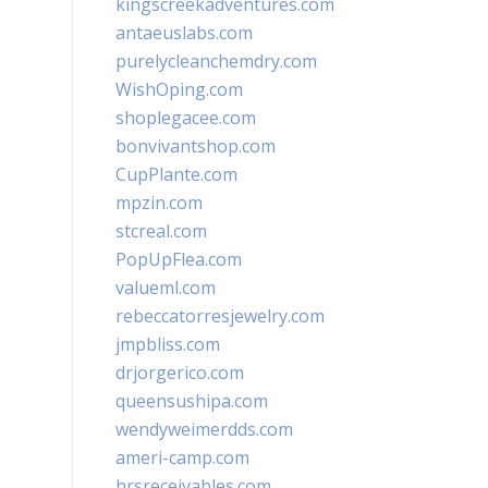
kingscreekadventures.com
antaeuslabs.com
purelycleanchemdry.com
WishOping.com
shoplegacee.com
bonvivantshop.com
CupPlante.com
mpzin.com
stcreal.com
PopUpFlea.com
valueml.com
rebeccatorresjewelry.com
jmpbliss.com
drjorgerico.com
queensushipa.com
wendyweimerdds.com
ameri-camp.com
hrsreceivables.com