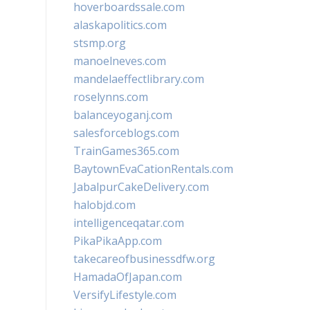
hoverboardssale.com
alaskapolitics.com
stsmp.org
manoelneves.com
mandelaeffectlibrary.com
roselynns.com
balanceyoganj.com
salesforceblogs.com
TrainGames365.com
BaytownEvaCationRentals.com
JabalpurCakeDelivery.com
halobjd.com
intelligenceqatar.com
PikaPikaApp.com
takecareofbusinessdfw.org
HamadaOfJapan.com
VersifyLifestyle.com