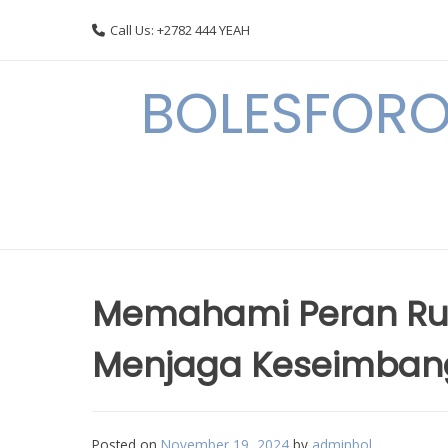
Skip
Call Us: +2782 444 YEAH
to
content
BOLESFORO
Memahami Peran R
Menjaga Keseimban
Posted on
November 19, 2024
by
adminbol