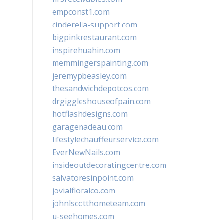
empconst1.com
cinderella-support.com
bigpinkrestaurant.com
inspirehuahin.com
memmingerspainting.com
jeremypbeasley.com
thesandwichdepotcos.com
drgiggleshouseofpain.com
hotflashdesigns.com
garagenadeau.com
lifestylechauffeurservice.com
EverNewNails.com
insideoutdecoratingcentre.com
salvatoresinpoint.com
jovialfloralco.com
johnlscotthometeam.com
u-seehomes.com