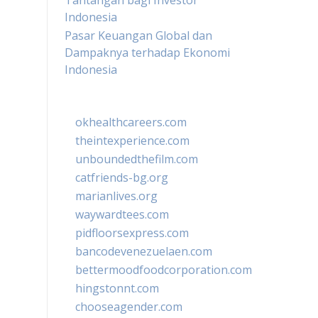
Tantangan bagi Investor
Indonesia
Pasar Keuangan Global dan
Dampaknya terhadap Ekonomi
Indonesia
okhealthcareers.com
theintexperience.com
unboundedthefilm.com
catfriends-bg.org
marianlives.org
waywardtees.com
pidfloorsexpress.com
bancodevenezuelaen.com
bettermoodfoodcorporation.com
hingstonnt.com
chooseagender.com