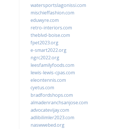
watersportslagonissi.com
mischieffashion.com
eduwyre.com
retro-interiors.com
theblvd-boise.com
fpet2023.org
e-smart2022.org
ngrc2022.org
leesfamilyfoods.com
lewis-lewis-cpas.com
eleontennis.com
cyetus.com
bradfordshops.com
almadenranchsanjose.com
advocatevijay.com
adlibilimler2023.com
naswwebed.org