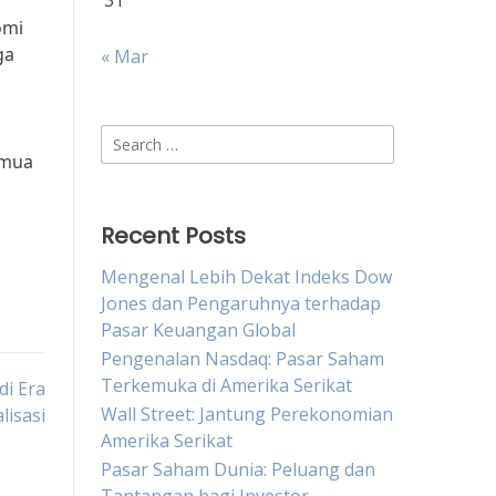
31
omi
ga
« Mar
Search
emua
for:
Recent Posts
Mengenal Lebih Dekat Indeks Dow
Jones dan Pengaruhnya terhadap
Pasar Keuangan Global
Pengenalan Nasdaq: Pasar Saham
Terkemuka di Amerika Serikat
di Era
Wall Street: Jantung Perekonomian
lisasi
Amerika Serikat
Pasar Saham Dunia: Peluang dan