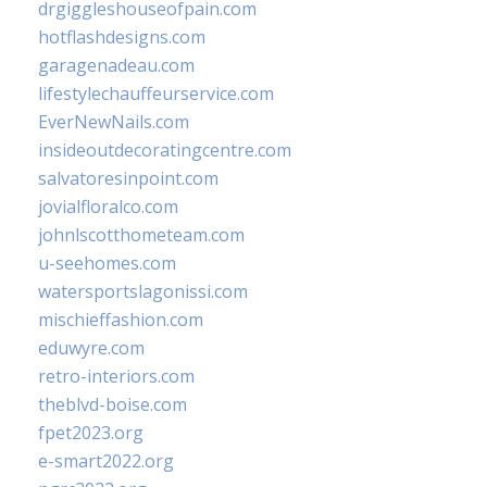
drgiggleshouseofpain.com
hotflashdesigns.com
garagenadeau.com
lifestylechauffeurservice.com
EverNewNails.com
insideoutdecoratingcentre.com
salvatoresinpoint.com
jovialfloralco.com
johnlscotthometeam.com
u-seehomes.com
watersportslagonissi.com
mischieffashion.com
eduwyre.com
retro-interiors.com
theblvd-boise.com
fpet2023.org
e-smart2022.org