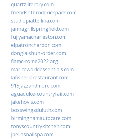
quartzliterary.com
friendsofbroderickpark.com
studiopiattellina.com
jannagrillspringfield.com
fujiyamacharleston.com
elpatronchardon.com
donglaishun-order.com
fiamc-rome2022.org
mariceworldessentials.com
lafisheriarestaurant.com
915jazzandmore.com
aguadulce-countryfair.com
jakehovis.com
bosswingsduluth.com
birminghamautocare.com
tonyscountrykitchen.com
jbellasnailspa.com