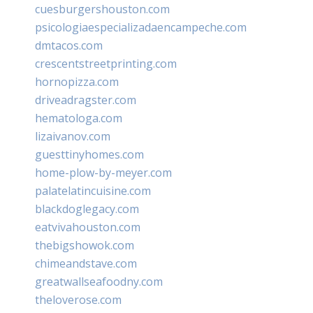
cuesburgershouston.com
psicologiaespecializadaencampeche.com
dmtacos.com
crescentstreetprinting.com
hornopizza.com
driveadragster.com
hematologa.com
lizaivanov.com
guesttinyhomes.com
home-plow-by-meyer.com
palatelatincuisine.com
blackdoglegacy.com
eatvivahouston.com
thebigshowok.com
chimeandstave.com
greatwallseafoodny.com
theloverose.com