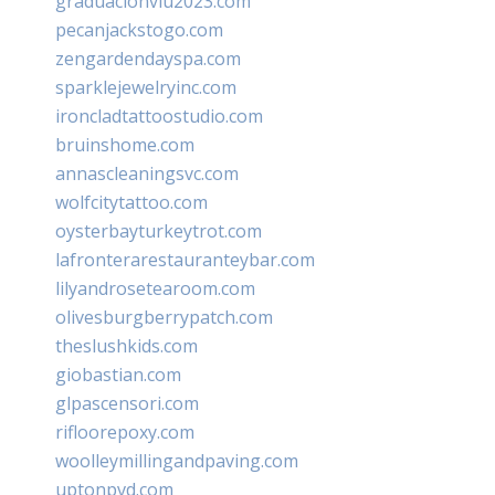
graduacionviu2023.com
pecanjackstogo.com
zengardendayspa.com
sparklejewelryinc.com
ironcladtattoostudio.com
bruinshome.com
annascleaningsvc.com
wolfcitytattoo.com
oysterbayturkeytrot.com
lafronterarestauranteybar.com
lilyandrosetearoom.com
olivesburgberrypatch.com
theslushkids.com
giobastian.com
glpascensori.com
rifloorepoxy.com
woolleymillingandpaving.com
uptonpvd.com