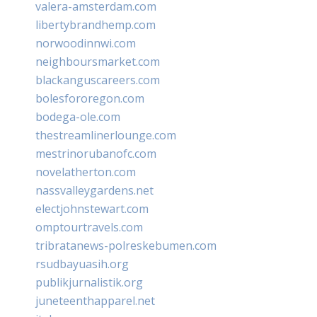
valera-amsterdam.com
libertybrandhemp.com
norwoodinnwi.com
neighboursmarket.com
blackanguscareers.com
bolesfororegon.com
bodega-ole.com
thestreamlinerlounge.com
mestrinorubanofc.com
novelatherton.com
nassvalleygardens.net
electjohnstewart.com
omptourtravels.com
tribratanews-polreskebumen.com
rsudbayuasih.org
publikjurnalistik.org
juneteenthapparel.net