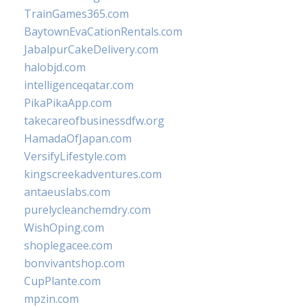
TrainGames365.com
BaytownEvaCationRentals.com
JabalpurCakeDelivery.com
halobjd.com
intelligenceqatar.com
PikaPikaApp.com
takecareofbusinessdfw.org
HamadaOfJapan.com
VersifyLifestyle.com
kingscreekadventures.com
antaeuslabs.com
purelycleanchemdry.com
WishOping.com
shoplegacee.com
bonvivantshop.com
CupPlante.com
mpzin.com