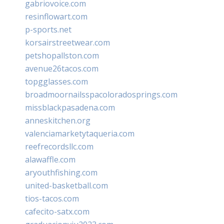
gabriovoice.com
resinflowart.com
p-sports.net
korsairstreetwear.com
petshopallston.com
avenue26tacos.com
topgglasses.com
broadmoornailsspacoloradosprings.com
missblackpasadena.com
anneskitchen.org
valenciamarketytaqueria.com
reefrecordsllc.com
alawaffle.com
aryouthfishing.com
united-basketball.com
tios-tacos.com
cafecito-satx.com