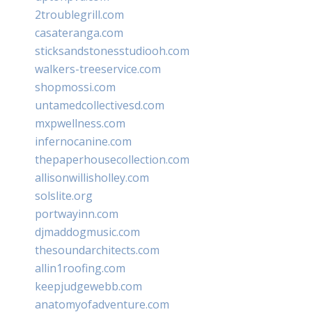
2troublegrill.com
casateranga.com
sticksandstonesstudiooh.com
walkers-treeservice.com
shopmossi.com
untamedcollectivesd.com
mxpwellness.com
infernocanine.com
thepaperhousecollection.com
allisonwillisholley.com
solslite.org
portwayinn.com
djmaddogmusic.com
thesoundarchitects.com
allin1roofing.com
keepjudgewebb.com
anatomyofadventure.com