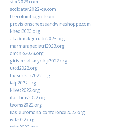
sinc2023.com
scdlqatar2022-qa.com
thecolumbiagrill.com
provisionscheeseandwineshoppe.com
khedi2023.org
akademikgeriatri2023.org
marmarapediatri2023.org
emchie2023.org
girisimselradyoloji2022.org
utcd2022.org
biosensor2022.org
ialp2022.org
klivet2022.org
ifac-hms2022.org
taoms2022.org
iias-euromena-conference2022.org
ivd2022.org