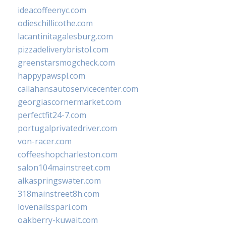
ideacoffeenyc.com
odieschillicothe.com
lacantinitagalesburg.com
pizzadeliverybristol.com
greenstarsmogcheck.com
happypawspl.com
callahansautoservicecenter.com
georgiascornermarket.com
perfectfit24-7.com
portugalprivatedriver.com
von-racer.com
coffeeshopcharleston.com
salon104mainstreet.com
alkaspringswater.com
318mainstreet8h.com
lovenailsspari.com
oakberry-kuwait.com