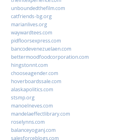
theintexperience.com
unboundedthefilm.com
catfriends-bg.org
marianlives.org
waywardtees.com
pidfloorsexpress.com
bancodevenezuelaen.com
bettermoodfoodcorporation.com
hingstonnt.com
chooseagender.com
hoverboardssale.com
alaskapolitics.com
stsmp.org
manoelneves.com
mandelaeffectlibrary.com
roselynns.com
balanceyoganj.com
salesforceblogs.com