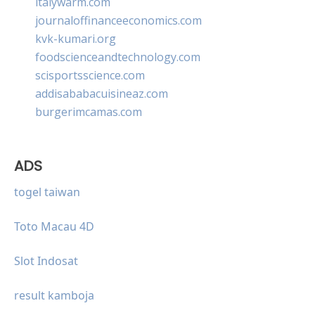
italywarm.com
journaloffinanceeconomics.com
kvk-kumari.org
foodscienceandtechnology.com
scisportsscience.com
addisababacuisineaz.com
burgerimcamas.com
ADS
togel taiwan
Toto Macau 4D
Slot Indosat
result kamboja