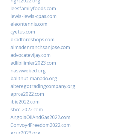
ngrc2022.org
leesfamilyfoods.com
lewis-lewis-cpas.com
eleontennis.com
cyetus.com
bradfordshops.com
almadenranchsanjose.com
advocatevijay.com
adlibilimler2023.com
naswwebed.org
balithut-manado.org
alteregotradingcompany.org
aprce2022.com
ibie2022.com
sbcc-2022.com
AngolaOilAndGas2022.com
Convoy4Freedom2022.com
grur2023.org