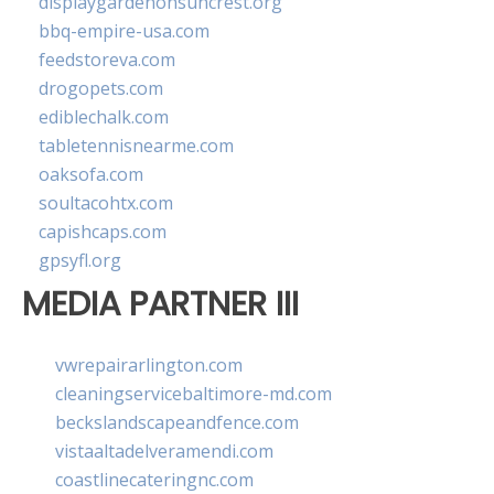
displaygardenonsuncrest.org
bbq-empire-usa.com
feedstoreva.com
drogopets.com
ediblechalk.com
tabletennisnearme.com
oaksofa.com
soultacohtx.com
capishcaps.com
gpsyfl.org
MEDIA PARTNER III
vwrepairarlington.com
cleaningservicebaltimore-md.com
beckslandscapeandfence.com
vistaaltadelveramendi.com
coastlinecateringnc.com