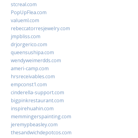
stcreal.com
PopUpFlea.com
valueml.com
rebeccatorresjewelry.com
jmpbliss.com
drjorgerico.com
queensushipa.com
wendyweimerdds.com
ameri-camp.com
hrsreceivables.com
empconst1.com
cinderella-support.com
bigpinkrestaurant.com
inspirehuahin.com
memmingerspainting.com
jeremypbeasley.com
thesandwichdepotcos.com