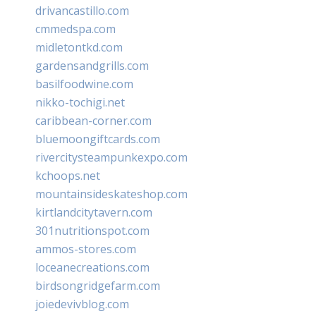
drivancastillo.com
cmmedspa.com
midletontkd.com
gardensandgrills.com
basilfoodwine.com
nikko-tochigi.net
caribbean-corner.com
bluemoongiftcards.com
rivercitysteampunkexpo.com
kchoops.net
mountainsideskateshop.com
kirtlandcitytavern.com
301nutritionspot.com
ammos-stores.com
loceanecreations.com
birdsongridgefarm.com
joiedevivblog.com