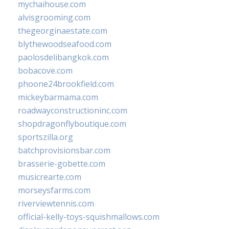
mychaihouse.com
alvisgrooming.com
thegeorginaestate.com
blythewoodseafood.com
paolosdelibangkok.com
bobacove.com
phoone24brookfield.com
mickeybarmama.com
roadwayconstructioninc.com
shopdragonflyboutique.com
sportszilla.org
batchprovisionsbar.com
brasserie-gobette.com
musicrearte.com
morseysfarms.com
riverviewtennis.com
official-kelly-toys-squishmallows.com