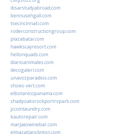
csity2022.org
ibsarstudyabroad.com
bennusehgall.com
tsecincinnati.com
roderconstructiongroup.com
plazabatai.com
hawkscayresort.com
hellonquads.com
diarioanimales.com
decogaleri.com
unavozparadios.com
shoes-vert.com
elbotanicopanama.com
shadyoaksrockportrvpark.com
jccoinlaundry.com
kautorepair.com
marjaeswinebar.com
elmazatlanclinton.com