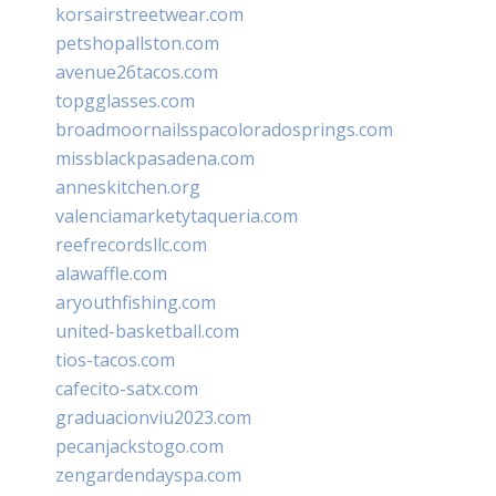
korsairstreetwear.com
petshopallston.com
avenue26tacos.com
topgglasses.com
broadmoornailsspacoloradosprings.com
missblackpasadena.com
anneskitchen.org
valenciamarketytaqueria.com
reefrecordsllc.com
alawaffle.com
aryouthfishing.com
united-basketball.com
tios-tacos.com
cafecito-satx.com
graduacionviu2023.com
pecanjackstogo.com
zengardendayspa.com