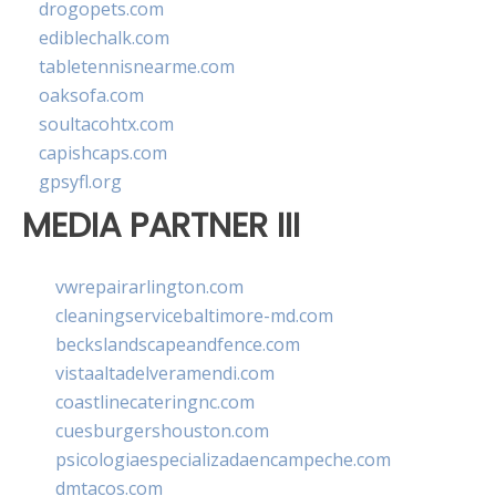
drogopets.com
ediblechalk.com
tabletennisnearme.com
oaksofa.com
soultacohtx.com
capishcaps.com
gpsyfl.org
MEDIA PARTNER III
vwrepairarlington.com
cleaningservicebaltimore-md.com
beckslandscapeandfence.com
vistaaltadelveramendi.com
coastlinecateringnc.com
cuesburgershouston.com
psicologiaespecializadaencampeche.com
dmtacos.com