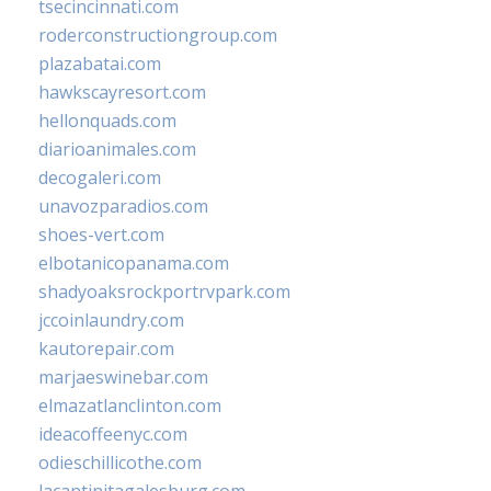
tsecincinnati.com
roderconstructiongroup.com
plazabatai.com
hawkscayresort.com
hellonquads.com
diarioanimales.com
decogaleri.com
unavozparadios.com
shoes-vert.com
elbotanicopanama.com
shadyoaksrockportrvpark.com
jccoinlaundry.com
kautorepair.com
marjaeswinebar.com
elmazatlanclinton.com
ideacoffeenyc.com
odieschillicothe.com