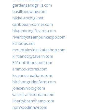
gardensandgrills.com
basilfoodwine.com
nikko-tochigi.net
caribbean-corner.com
bluemoongiftcards.com
rivercitysteampunkexpo.com
kchoops.net
mountainsideskateshop.com
kirtlandcitytavern.com
301nutritionspot.com
ammos-stores.com
loceanecreations.com
birdsongridgefarm.com
joiedevivblog.com
valera-amsterdam.com
libertybrandhemp.com
norwoodinnwi.com