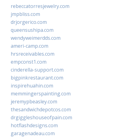
rebeccatorresjewelry.com
jmpbliss.com
drjorgerico.com
queensushipa.com
wendyweimerdds.com
ameri-camp.com
hrsreceivables.com
empconst1.com
cinderella-support.com
bigpinkrestaurant.com
inspirehuahin.com
memmingerspainting.com
jeremypbeasley.com
thesandwichdepotcos.com
drgiggleshouseofpain.com
hotflashdesigns.com
garagenadeau.com