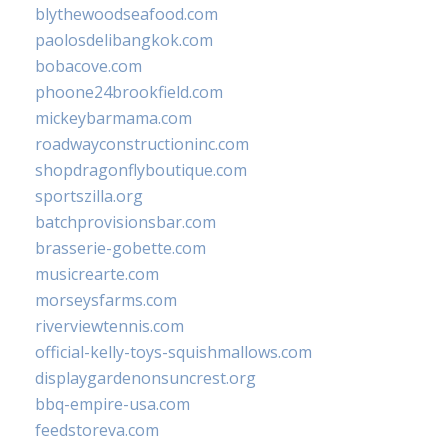
blythewoodseafood.com
paolosdelibangkok.com
bobacove.com
phoone24brookfield.com
mickeybarmama.com
roadwayconstructioninc.com
shopdragonflyboutique.com
sportszilla.org
batchprovisionsbar.com
brasserie-gobette.com
musicrearte.com
morseysfarms.com
riverviewtennis.com
official-kelly-toys-squishmallows.com
displaygardenonsuncrest.org
bbq-empire-usa.com
feedstoreva.com