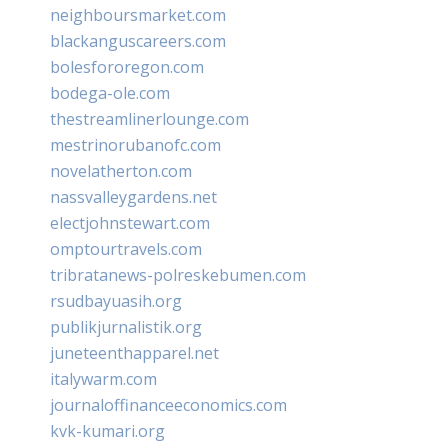
neighboursmarket.com
blackanguscareers.com
bolesfororegon.com
bodega-ole.com
thestreamlinerlounge.com
mestrinorubanofc.com
novelatherton.com
nassvalleygardens.net
electjohnstewart.com
omptourtravels.com
tribratanews-polreskebumen.com
rsudbayuasih.org
publikjurnalistik.org
juneteenthapparel.net
italywarm.com
journaloffinanceeconomics.com
kvk-kumari.org