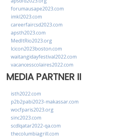
apsdfd2023.org
forumausape2023.com
imkl2023.com
careerfaircsd2023.com
apsth2023.com
MedItRio2023.org
lcicon2023boston.com
waitangidayfestival2022.com
vacancesscolaires2022.com
MEDIA PARTNER II
isth2022.com
p2b2pabi2023-makassar.com
wocfparis2023.org
sinc2023.com
scdlqatar2022-qa.com
thecolumbiagrill.com