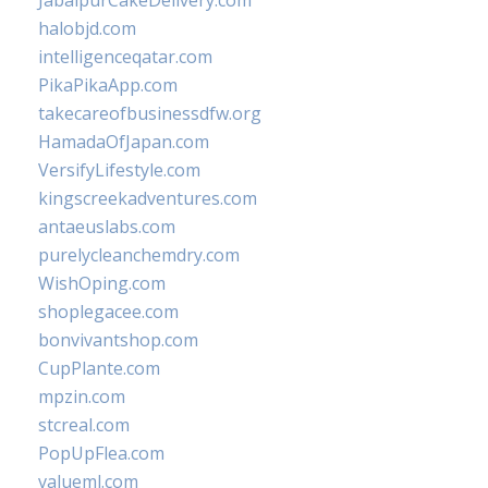
JabalpurCakeDelivery.com
halobjd.com
intelligenceqatar.com
PikaPikaApp.com
takecareofbusinessdfw.org
HamadaOfJapan.com
VersifyLifestyle.com
kingscreekadventures.com
antaeuslabs.com
purelycleanchemdry.com
WishOping.com
shoplegacee.com
bonvivantshop.com
CupPlante.com
mpzin.com
stcreal.com
PopUpFlea.com
valueml.com