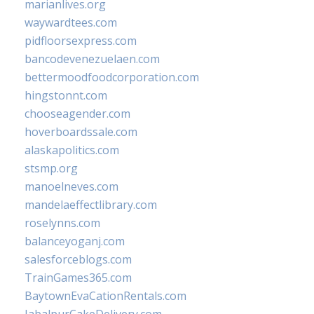
marianlives.org
waywardtees.com
pidfloorsexpress.com
bancodevenezuelaen.com
bettermoodfoodcorporation.com
hingstonnt.com
chooseagender.com
hoverboardssale.com
alaskapolitics.com
stsmp.org
manoelneves.com
mandelaeffectlibrary.com
roselynns.com
balanceyoganj.com
salesforceblogs.com
TrainGames365.com
BaytownEvaCationRentals.com