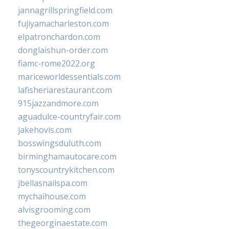
jannagrillspringfield.com
fujiyamacharleston.com
elpatronchardon.com
donglaishun-order.com
fiamc-rome2022.org
mariceworldessentials.com
lafisheriarestaurant.com
915jazzandmore.com
aguadulce-countryfair.com
jakehovis.com
bosswingsduluth.com
birminghamautocare.com
tonyscountrykitchen.com
jbellasnailspa.com
mychaihouse.com
alvisgrooming.com
thegeorginaestate.com