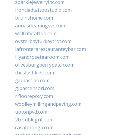
sparklejewelryinc.com
ironcladtattoostudio.com
bruinshome.com
annascleaningsvc.com
wolfcitytattoo.com
oysterbayturkeytrot.com
lafronterarestauranteybar.com
lilyandrosetearoom.com
olivesburgberrypatch.com
theslushkids.com
giobastian.com
glpascensori.com
rifloorepoxy.com
woolleymillingandpaving.com
uptonpvd.com
2troublegrill.com
casateranga.com