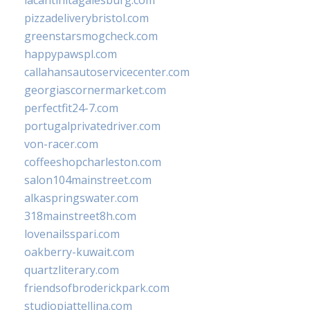
lacantinitagalesburg.com
pizzadeliverybristol.com
greenstarsmogcheck.com
happypawspl.com
callahansautoservicecenter.com
georgiascornermarket.com
perfectfit24-7.com
portugalprivatedriver.com
von-racer.com
coffeeshopcharleston.com
salon104mainstreet.com
alkaspringswater.com
318mainstreet8h.com
lovenailsspari.com
oakberry-kuwait.com
quartzliterary.com
friendsofbroderickpark.com
studiopiattellina.com