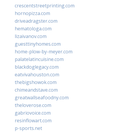
crescentstreetprinting.com
hornopizza.com
driveadragster.com
hematologa.com
lizaivanov.com
guesttinyhomes.com
home-plow-by-meyer.com
palatelatincuisine.com
blackdoglegacy.com
eatvivahouston.com
thebigshowok.com
chimeandstave.com
greatwallseafoodny.com
theloverose.com
gabriovoice.com
resinflowart.com
p-sports.net