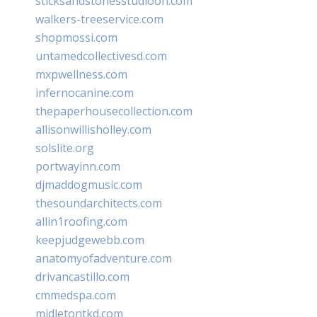
sticksandstonesstudiooh.com
walkers-treeservice.com
shopmossi.com
untamedcollectivesd.com
mxpwellness.com
infernocanine.com
thepaperhousecollection.com
allisonwillisholley.com
solslite.org
portwayinn.com
djmaddogmusic.com
thesoundarchitects.com
allin1roofing.com
keepjudgewebb.com
anatomyofadventure.com
drivancastillo.com
cmmedspa.com
midletontkd.com