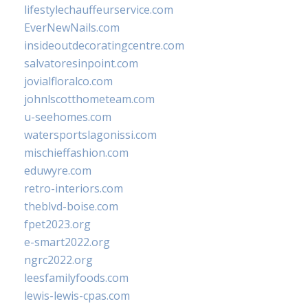
lifestylechauffeurservice.com
EverNewNails.com
insideoutdecoratingcentre.com
salvatoresinpoint.com
jovialfloralco.com
johnlscotthometeam.com
u-seehomes.com
watersportslagonissi.com
mischieffashion.com
eduwyre.com
retro-interiors.com
theblvd-boise.com
fpet2023.org
e-smart2022.org
ngrc2022.org
leesfamilyfoods.com
lewis-lewis-cpas.com