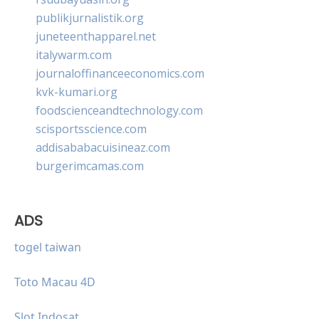
publikjurnalistik.org
juneteenthapparel.net
italywarm.com
journaloffinanceeconomics.com
kvk-kumari.org
foodscienceandtechnology.com
scisportsscience.com
addisababacuisineaz.com
burgerimcamas.com
ADS
togel taiwan
Toto Macau 4D
Slot Indosat