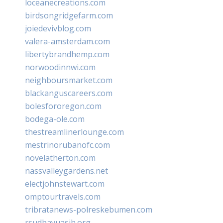
loceanecreations.com
birdsongridgefarm.com
joiedevivblog.com
valera-amsterdam.com
libertybrandhemp.com
norwoodinnwi.com
neighboursmarket.com
blackanguscareers.com
bolesfororegon.com
bodega-ole.com
thestreamlinerlounge.com
mestrinorubanofc.com
novelatherton.com
nassvalleygardens.net
electjohnstewart.com
omptourtravels.com
tribratanews-polreskebumen.com
rsudbayuasih.org