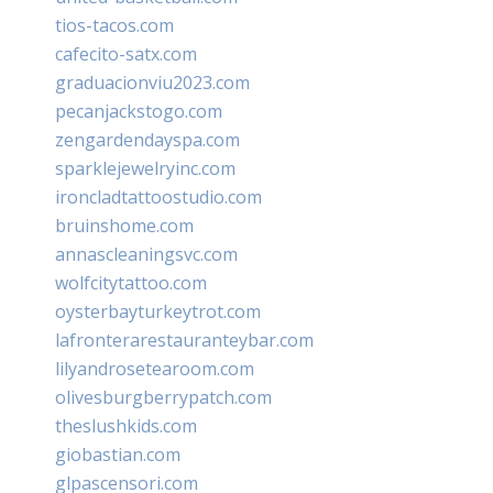
tios-tacos.com
cafecito-satx.com
graduacionviu2023.com
pecanjackstogo.com
zengardendayspa.com
sparklejewelryinc.com
ironcladtattoostudio.com
bruinshome.com
annascleaningsvc.com
wolfcitytattoo.com
oysterbayturkeytrot.com
lafronterarestauranteybar.com
lilyandrosetearoom.com
olivesburgberrypatch.com
theslushkids.com
giobastian.com
glpascensori.com