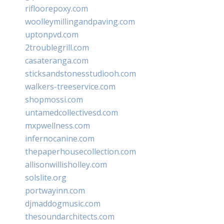
rifloorepoxy.com
woolleymillingandpaving.com
uptonpvd.com
2troublegrill.com
casateranga.com
sticksandstonesstudiooh.com
walkers-treeservice.com
shopmossi.com
untamedcollectivesd.com
mxpwellness.com
infernocanine.com
thepaperhousecollection.com
allisonwillisholley.com
solslite.org
portwayinn.com
djmaddogmusic.com
thesoundarchitects.com