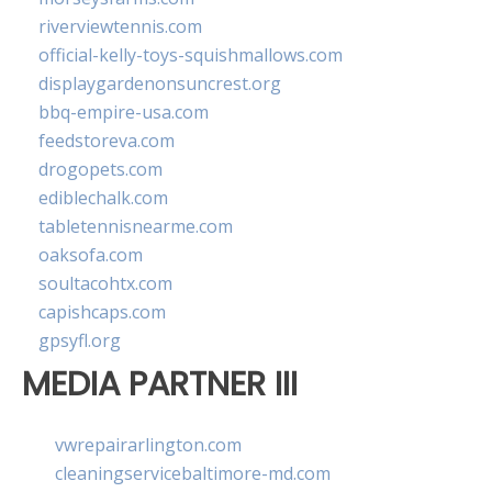
riverviewtennis.com
official-kelly-toys-squishmallows.com
displaygardenonsuncrest.org
bbq-empire-usa.com
feedstoreva.com
drogopets.com
ediblechalk.com
tabletennisnearme.com
oaksofa.com
soultacohtx.com
capishcaps.com
gpsyfl.org
MEDIA PARTNER III
vwrepairarlington.com
cleaningservicebaltimore-md.com