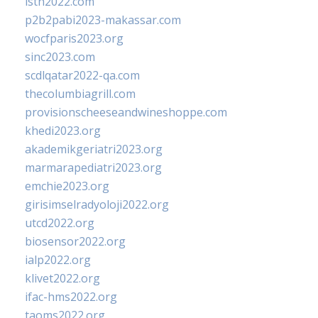
isth2022.com
p2b2pabi2023-makassar.com
wocfparis2023.org
sinc2023.com
scdlqatar2022-qa.com
thecolumbiagrill.com
provisionscheeseandwineshoppe.com
khedi2023.org
akademikgeriatri2023.org
marmarapediatri2023.org
emchie2023.org
girisimselradyoloji2022.org
utcd2022.org
biosensor2022.org
ialp2022.org
klivet2022.org
ifac-hms2022.org
taoms2022.org