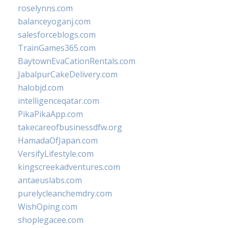
roselynns.com
balanceyoganj.com
salesforceblogs.com
TrainGames365.com
BaytownEvaCationRentals.com
JabalpurCakeDelivery.com
halobjd.com
intelligenceqatar.com
PikaPikaApp.com
takecareofbusinessdfw.org
HamadaOfJapan.com
VersifyLifestyle.com
kingscreekadventures.com
antaeuslabs.com
purelycleanchemdry.com
WishOping.com
shoplegacee.com