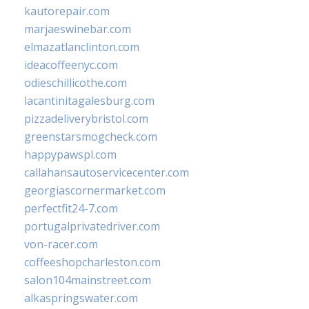
kautorepair.com
marjaeswinebar.com
elmazatlanclinton.com
ideacoffeenyc.com
odieschillicothe.com
lacantinitagalesburg.com
pizzadeliverybristol.com
greenstarsmogcheck.com
happypawspl.com
callahansautoservicecenter.com
georgiascornermarket.com
perfectfit24-7.com
portugalprivatedriver.com
von-racer.com
coffeeshopcharleston.com
salon104mainstreet.com
alkaspringswater.com