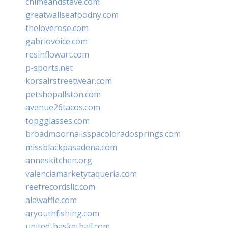
chimeandstave.com
greatwallseafoodny.com
theloverose.com
gabriovoice.com
resinflowart.com
p-sports.net
korsairstreetwear.com
petshopallston.com
avenue26tacos.com
topgglasses.com
broadmoornailsspacoloradosprings.com
missblackpasadena.com
anneskitchen.org
valenciamarketytaqueria.com
reefrecordsllc.com
alawaffle.com
aryouthfishing.com
united-basketball.com