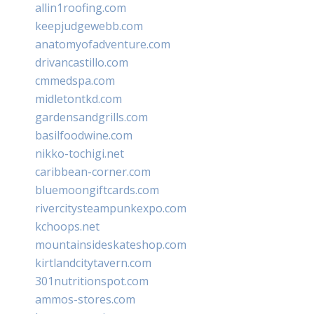
allin1roofing.com
keepjudgewebb.com
anatomyofadventure.com
drivancastillo.com
cmmedspa.com
midletontkd.com
gardensandgrills.com
basilfoodwine.com
nikko-tochigi.net
caribbean-corner.com
bluemoongiftcards.com
rivercitysteampunkexpo.com
kchoops.net
mountainsideskateshop.com
kirtlandcitytavern.com
301nutritionspot.com
ammos-stores.com