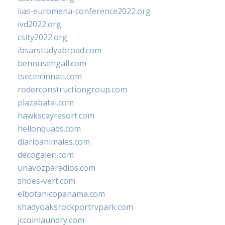
iias-euromena-conference2022.org
ivd2022.org
csity2022.org
ibsarstudyabroad.com
bennusehgall.com
tsecincinnati.com
roderconstructiongroup.com
plazabatai.com
hawkscayresort.com
hellonquads.com
diarioanimales.com
decogaleri.com
unavozparadios.com
shoes-vert.com
elbotanicopanama.com
shadyoaksrockportrvpark.com
jccoinlaundry.com