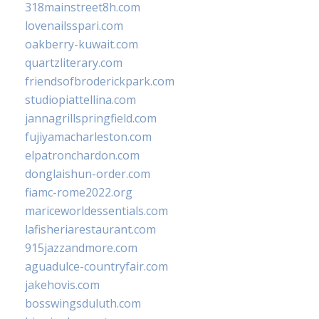
318mainstreet8h.com
lovenailsspari.com
oakberry-kuwait.com
quartzliterary.com
friendsofbroderickpark.com
studiopiattellina.com
jannagrillspringfield.com
fujiyamacharleston.com
elpatronchardon.com
donglaishun-order.com
fiamc-rome2022.org
mariceworldessentials.com
lafisheriarestaurant.com
915jazzandmore.com
aguadulce-countryfair.com
jakehovis.com
bosswingsduluth.com