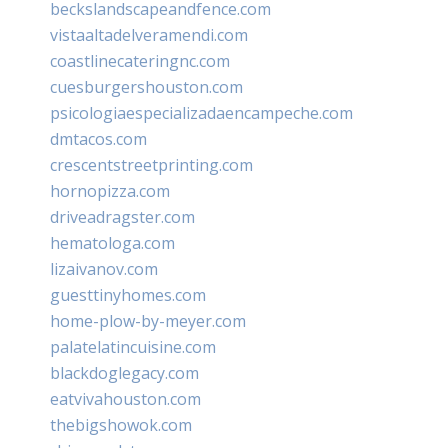
beckslandscapeandfence.com
vistaaltadelveramendi.com
coastlinecateringnc.com
cuesburgershouston.com
psicologiaespecializadaencampeche.com
dmtacos.com
crescentstreetprinting.com
hornopizza.com
driveadragster.com
hematologa.com
lizaivanov.com
guesttinyhomes.com
home-plow-by-meyer.com
palatelatincuisine.com
blackdoglegacy.com
eatvivahouston.com
thebigshowok.com