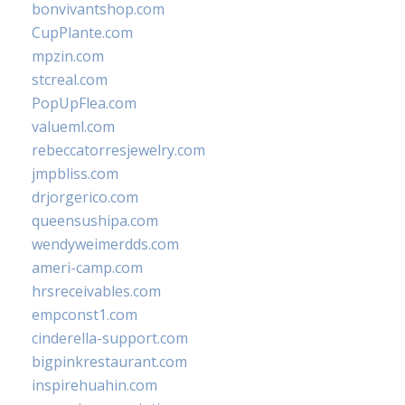
bonvivantshop.com
CupPlante.com
mpzin.com
stcreal.com
PopUpFlea.com
valueml.com
rebeccatorresjewelry.com
jmpbliss.com
drjorgerico.com
queensushipa.com
wendyweimerdds.com
ameri-camp.com
hrsreceivables.com
empconst1.com
cinderella-support.com
bigpinkrestaurant.com
inspirehuahin.com