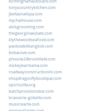
birminghamautocare.com
tonyscountrykitchen.com
jbellasnailspa.com
mychaihouse.com
alvisgrooming.com
thegeorginaestate.com
blythewoodseafood.com
paolosdelibangkok.com
bobacove.com
phoone24brookfield.com
mickeybarmama.com
roadwayconstructioninc.com
shopdragonflyboutique.com
sportszilla.org
batchprovisionsbar.com
brasserie-gobette.com
musicrearte.com
morseysfarms.com