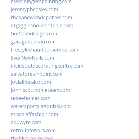
memmingerspainting.com
jeremypbeasley.com
thesandwichdepotcos.com
drgiggleshouseofpain.com
hotflashdesigns.com
garagenadeau.com
lifestylechauffeurservice.com
EverNewNails.com
insideoutdecoratingcentre.com
salvatoresinpoint.com
jovialfloralco.com
johnlscotthometeam.com
u-seehomes.com
watersportslagonissi.com
mischieffashion.com
eduwyre.com
retro-interiors.com
theblvd-boise.com