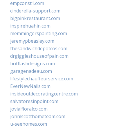
empconst1.com
cinderella-support.com
bigpinkrestaurant.com
inspirehuahin.com
memmingerspainting.com
jeremypbeasley.com
thesandwichdepotcos.com
drgiggleshouseofpain.com
hotflashdesigns.com
garagenadeau.com
lifestylechauffeurservice.com
EverNewNails.com
insideoutdecoratingcentre.com
salvatoresinpoint.com
jovialfloralco.com
johnlscotthometeam.com
u-seehomes.com