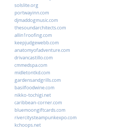
solslite.org
portwayinn.com
djmaddogmusic.com
thesoundarchitects.com
allin1roofing.com
keepjudgewebb.com
anatomyofadventure.com
drivancastillo.com
cmmedspa.com
midletontkd.com
gardensandgrills.com
basilfoodwine.com
nikko-tochigi.net
caribbean-corner.com
bluemoongiftcards.com
rivercitysteampunkexpo.com
kchoops.net