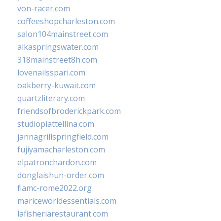
von-racer.com
coffeeshopcharleston.com
salon104mainstreet.com
alkaspringswater.com
318mainstreet8h.com
lovenailsspari.com
oakberry-kuwait.com
quartzliterary.com
friendsofbroderickpark.com
studiopiattellina.com
jannagrillspringfield.com
fujiyamacharleston.com
elpatronchardon.com
donglaishun-order.com
fiamc-rome2022.org
mariceworldessentials.com
lafisheriarestaurant.com