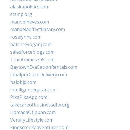
alaskapolitics.com
stsmp.org
manoelneves.com
mandelaeffectlibrary.com
roselynns.com
balanceyoganj.com
salesforceblogs.com
TrainGames365.com
BaytownEvaCationRentals.com
JabalpurCakeDelivery.com
halobjd.com
intelligenceqatar.com
PikaPikaApp.com
takecareofbusinessdfw.org
HamadaOfJapan.com
VersifyLifestyle.com
kingscreekadventures.com