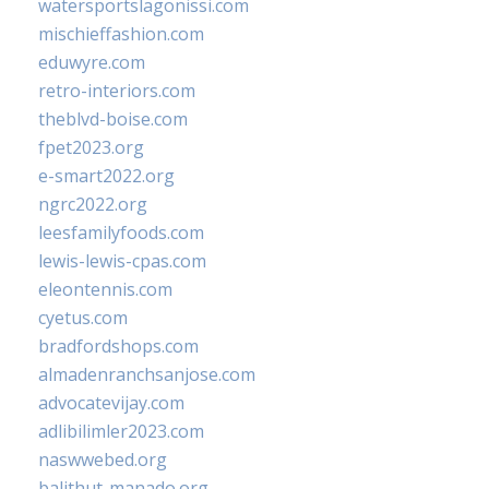
watersportslagonissi.com
mischieffashion.com
eduwyre.com
retro-interiors.com
theblvd-boise.com
fpet2023.org
e-smart2022.org
ngrc2022.org
leesfamilyfoods.com
lewis-lewis-cpas.com
eleontennis.com
cyetus.com
bradfordshops.com
almadenranchsanjose.com
advocatevijay.com
adlibilimler2023.com
naswwebed.org
balithut-manado.org