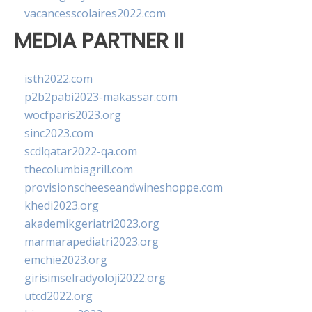
vacancesscolaires2022.com
MEDIA PARTNER II
isth2022.com
p2b2pabi2023-makassar.com
wocfparis2023.org
sinc2023.com
scdlqatar2022-qa.com
thecolumbiagrill.com
provisionscheeseandwineshoppe.com
khedi2023.org
akademikgeriatri2023.org
marmarapediatri2023.org
emchie2023.org
girisimselradyoloji2022.org
utcd2022.org