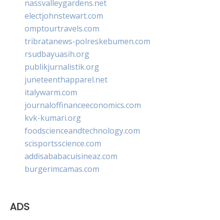
nassvalleygardens.net
electjohnstewart.com
omptourtravels.com
tribratanews-polreskebumen.com
rsudbayuasih.org
publikjurnalistik.org
juneteenthapparel.net
italywarm.com
journaloffinanceeconomics.com
kvk-kumari.org
foodscienceandtechnology.com
scisportsscience.com
addisababacuisineaz.com
burgerimcamas.com
ADS