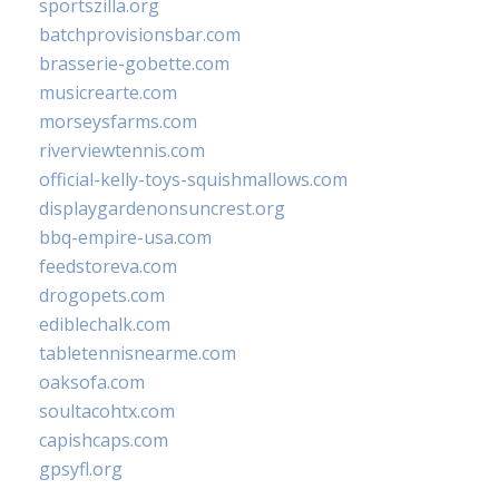
sportszilla.org
batchprovisionsbar.com
brasserie-gobette.com
musicrearte.com
morseysfarms.com
riverviewtennis.com
official-kelly-toys-squishmallows.com
displaygardenonsuncrest.org
bbq-empire-usa.com
feedstoreva.com
drogopets.com
ediblechalk.com
tabletennisnearme.com
oaksofa.com
soultacohtx.com
capishcaps.com
gpsyfl.org