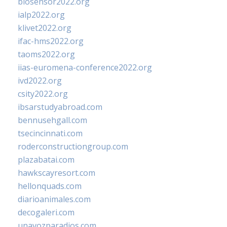
biosensor2022.org
ialp2022.org
klivet2022.org
ifac-hms2022.org
taoms2022.org
iias-euromena-conference2022.org
ivd2022.org
csity2022.org
ibsarstudyabroad.com
bennusehgall.com
tsecincinnati.com
roderconstructiongroup.com
plazabatai.com
hawkscayresort.com
hellonquads.com
diarioanimales.com
decogaleri.com
unavozparadios.com