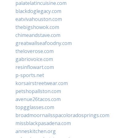
palatelatincuisine.com
blackdoglegacy.com
eatvivahouston.com
thebigshowok.com
chimeandstave.com
greatwallseafoodny.com
theloverose.com
gabriovoice.com
resinflowart.com
p-sports.net
korsairstreetwear.com
petshopallston.com
avenue26tacos.com
topgglasses.com
broadmoornailsspacoloradosprings.com
missblackpasadena.com
anneskitchen.org