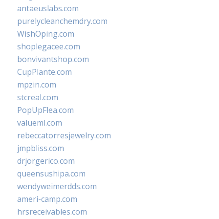
antaeuslabs.com
purelycleanchemdry.com
WishOping.com
shoplegacee.com
bonvivantshop.com
CupPlante.com
mpzin.com
stcreal.com
PopUpFlea.com
valueml.com
rebeccatorresjewelry.com
jmpbliss.com
drjorgerico.com
queensushipa.com
wendyweimerdds.com
ameri-camp.com
hrsreceivables.com