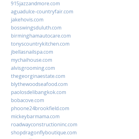
915jazzandmore.com
aguadulce-countryfair.com
jakehovis.com
bosswingsduluth.com
birminghamautocare.com
tonyscountrykitchen.com
jbellasnailspa.com
mychaihouse.com
alvisgrooming.com
thegeorginaestate.com
blythewoodseafood.com
paolosdelibangkok.com
bobacove.com
phoone24brookfield.com
mickeybarmama.com
roadwayconstructioninc.com
shopdragonflyboutique.com