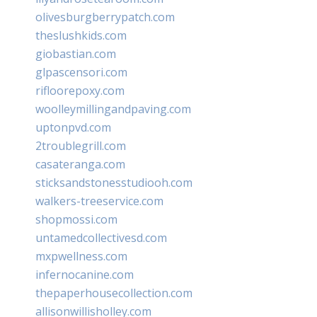
olivesburgberrypatch.com
theslushkids.com
giobastian.com
glpascensori.com
rifloorepoxy.com
woolleymillingandpaving.com
uptonpvd.com
2troublegrill.com
casateranga.com
sticksandstonesstudiooh.com
walkers-treeservice.com
shopmossi.com
untamedcollectivesd.com
mxpwellness.com
infernocanine.com
thepaperhousecollection.com
allisonwillisholley.com