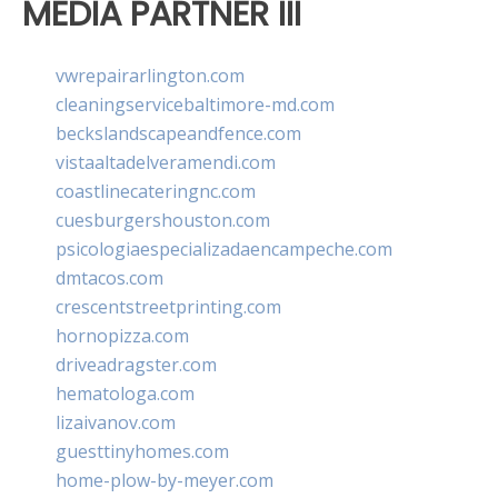
MEDIA PARTNER III
vwrepairarlington.com
cleaningservicebaltimore-md.com
beckslandscapeandfence.com
vistaaltadelveramendi.com
coastlinecateringnc.com
cuesburgershouston.com
psicologiaespecializadaencampeche.com
dmtacos.com
crescentstreetprinting.com
hornopizza.com
driveadragster.com
hematologa.com
lizaivanov.com
guesttinyhomes.com
home-plow-by-meyer.com