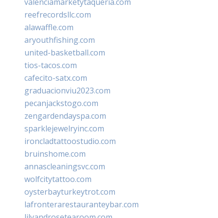
valenciamarketytaqueria.com
reefrecordsllc.com
alawaffle.com
aryouthfishing.com
united-basketball.com
tios-tacos.com
cafecito-satx.com
graduacionviu2023.com
pecanjackstogo.com
zengardendayspa.com
sparklejewelryinc.com
ironcladtattoostudio.com
bruinshome.com
annascleaningsvc.com
wolfcitytattoo.com
oysterbayturkeytrot.com
lafronterarestauranteybar.com
lilyandrosetearoom.com