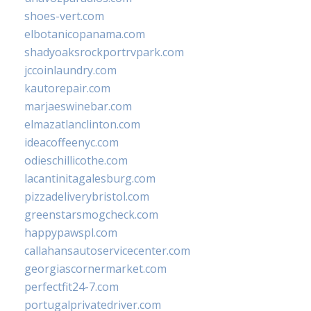
shoes-vert.com
elbotanicopanama.com
shadyoaksrockportrvpark.com
jccoinlaundry.com
kautorepair.com
marjaeswinebar.com
elmazatlanclinton.com
ideacoffeenyc.com
odieschillicothe.com
lacantinitagalesburg.com
pizzadeliverybristol.com
greenstarsmogcheck.com
happypawspl.com
callahansautoservicecenter.com
georgiascornermarket.com
perfectfit24-7.com
portugalprivatedriver.com