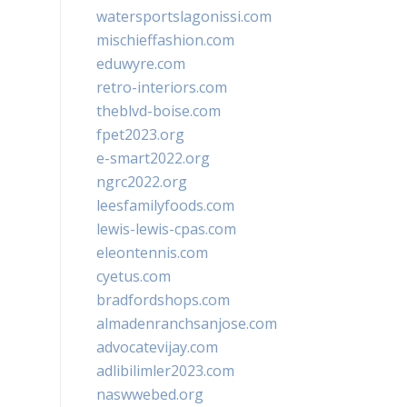
watersportslagonissi.com
mischieffashion.com
eduwyre.com
retro-interiors.com
theblvd-boise.com
fpet2023.org
e-smart2022.org
ngrc2022.org
leesfamilyfoods.com
lewis-lewis-cpas.com
eleontennis.com
cyetus.com
bradfordshops.com
almadenranchsanjose.com
advocatevijay.com
adlibilimler2023.com
naswwebed.org