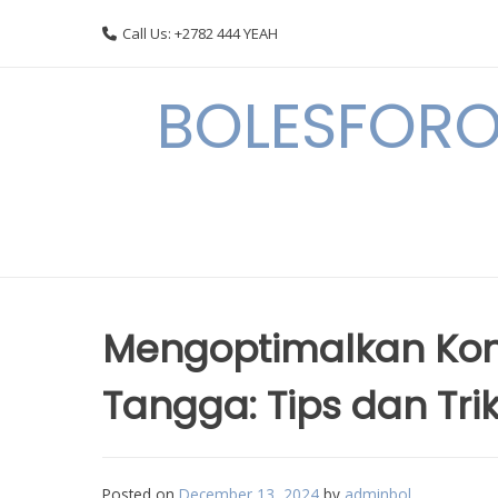
Skip
Call Us: +2782 444 YEAH
to
content
BOLESFORO
Mengoptimalkan Kon
Tangga: Tips dan Tri
Posted on
December 13, 2024
by
adminbol