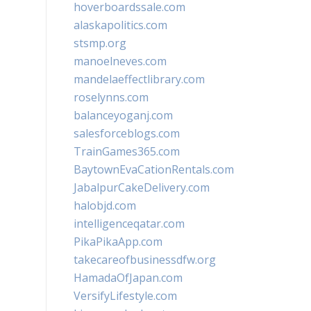
hoverboardssale.com
alaskapolitics.com
stsmp.org
manoelneves.com
mandelaeffectlibrary.com
roselynns.com
balanceyoganj.com
salesforceblogs.com
TrainGames365.com
BaytownEvaCationRentals.com
JabalpurCakeDelivery.com
halobjd.com
intelligenceqatar.com
PikaPikaApp.com
takecareofbusinessdfw.org
HamadaOfJapan.com
VersifyLifestyle.com