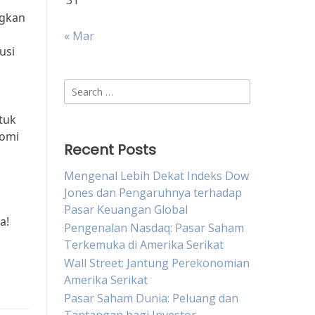
31
ngkan
« Mar
usi
Search
for:
tuk
nomi
Recent Posts
Mengenal Lebih Dekat Indeks Dow
a
Jones dan Pengaruhnya terhadap
Pasar Keuangan Global
a!
Pengenalan Nasdaq: Pasar Saham
Terkemuka di Amerika Serikat
Wall Street: Jantung Perekonomian
Amerika Serikat
Pasar Saham Dunia: Peluang dan