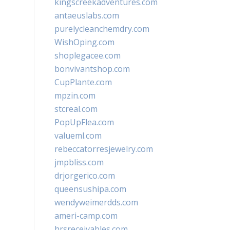
kingscreekadventures.com
antaeuslabs.com
purelycleanchemdry.com
WishOping.com
shoplegacee.com
bonvivantshop.com
CupPlante.com
mpzin.com
stcreal.com
PopUpFlea.com
valueml.com
rebeccatorresjewelry.com
jmpbliss.com
drjorgerico.com
queensushipa.com
wendyweimerdds.com
ameri-camp.com
hrsreceivables.com