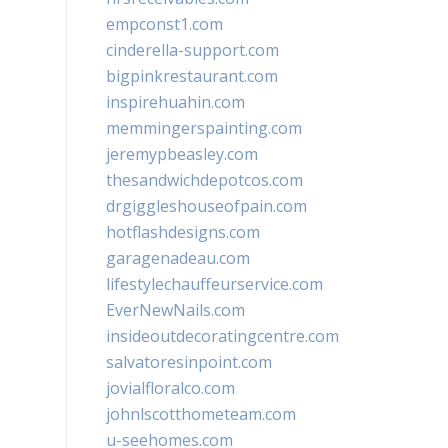
empconst1.com
cinderella-support.com
bigpinkrestaurant.com
inspirehuahin.com
memmingerspainting.com
jeremypbeasley.com
thesandwichdepotcos.com
drgiggleshouseofpain.com
hotflashdesigns.com
garagenadeau.com
lifestylechauffeurservice.com
EverNewNails.com
insideoutdecoratingcentre.com
salvatoresinpoint.com
jovialfloralco.com
johnlscotthometeam.com
u-seehomes.com