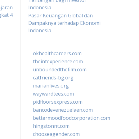
Tantangan bagi Investor
jaran
Indonesia
kat 4
Pasar Keuangan Global dan
Dampaknya terhadap Ekonomi
Indonesia
okhealthcareers.com
theintexperience.com
unboundedthefilm.com
catfriends-bg.org
marianlives.org
waywardtees.com
pidfloorsexpress.com
bancodevenezuelaen.com
bettermoodfoodcorporation.com
hingstonnt.com
chooseagender.com