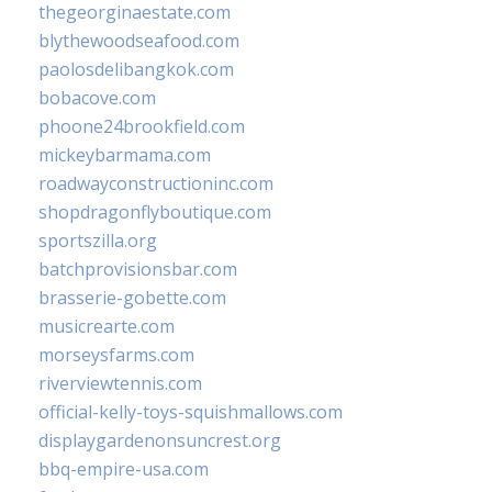
thegeorginaestate.com
blythewoodseafood.com
paolosdelibangkok.com
bobacove.com
phoone24brookfield.com
mickeybarmama.com
roadwayconstructioninc.com
shopdragonflyboutique.com
sportszilla.org
batchprovisionsbar.com
brasserie-gobette.com
musicrearte.com
morseysfarms.com
riverviewtennis.com
official-kelly-toys-squishmallows.com
displaygardenonsuncrest.org
bbq-empire-usa.com