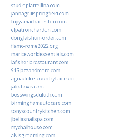
studiopiattellina.com
jannagrillspringfield.com
fujiyamacharleston.com
elpatronchardon.com
donglaishun-order.com
fiamc-rome2022.org
mariceworldessentials.com
lafisheriarestaurant.com
915jazzandmore.com
aguadulce-countryfair.com
jakehovis.com
bosswingsduluth.com
birminghamautocare.com
tonyscountrykitchen.com
jbellasnailspa.com
mychaihouse.com
alvisgrooming.com