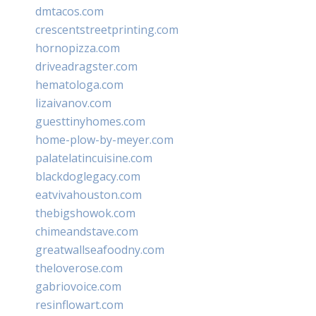
dmtacos.com
crescentstreetprinting.com
hornopizza.com
driveadragster.com
hematologa.com
lizaivanov.com
guesttinyhomes.com
home-plow-by-meyer.com
palatelatincuisine.com
blackdoglegacy.com
eatvivahouston.com
thebigshowok.com
chimeandstave.com
greatwallseafoodny.com
theloverose.com
gabriovoice.com
resinflowart.com