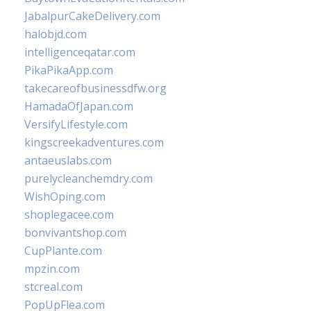
JabalpurCakeDelivery.com
halobjd.com
intelligenceqatar.com
PikaPikaApp.com
takecareofbusinessdfw.org
HamadaOfJapan.com
VersifyLifestyle.com
kingscreekadventures.com
antaeuslabs.com
purelycleanchemdry.com
WishOping.com
shoplegacee.com
bonvivantshop.com
CupPlante.com
mpzin.com
stcreal.com
PopUpFlea.com