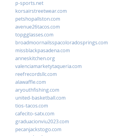
p-sports.net
korsairstreetwear.com
petshopallston.com
avenue26tacos.com
topgglasses.com
broadmoornailsspacoloradosprings.com
missblackpasadena.com
anneskitchen.org
valenciamarketytaqueria.com
reefrecordsllc.com
alawaffle.com
aryouthfishing.com
united-basketball.com
tios-tacos.com
cafecito-satx.com
graduacionviu2023.com
pecanjackstogo.com