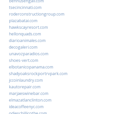
bennusehgall.com
tsecincinnati.com
roderconstructiongroup.com
plazabatai.com
hawkscayresort.com
hellonquads.com
diarioanimales.com
decogaleri.com
unavozparadios.com
shoes-vert.com
elbotanicopanama.com
shadyoaksrockportrvpark.com
jccoinlaundry.com
kautorepair.com
marjaeswinebar.com
elmazatlanclinton.com
ideacoffeenyc.com
odieschillicothe.com