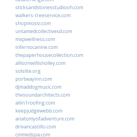
sticksandstonesstudiooh.com
walkers-treeservice.com
shopmossi.com
untamedcollectivesd.com
mxpwellness.com
infernocanine.com
thepaperhousecollection.com
allisonwillisholley.com
solslite.org
portwayinn.com
djmaddogmusic.com
thesoundarchitects.com
allin1roofing.com
keepjudgewebb.com
anatomyofadventure.com
drivancastillo.com
cmmedspa.com