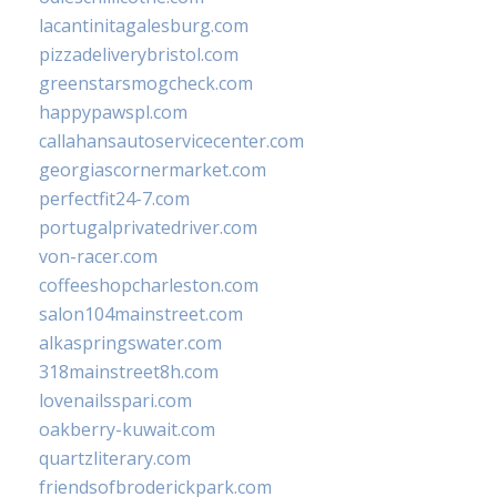
lacantinitagalesburg.com
pizzadeliverybristol.com
greenstarsmogcheck.com
happypawspl.com
callahansautoservicecenter.com
georgiascornermarket.com
perfectfit24-7.com
portugalprivatedriver.com
von-racer.com
coffeeshopcharleston.com
salon104mainstreet.com
alkaspringswater.com
318mainstreet8h.com
lovenailsspari.com
oakberry-kuwait.com
quartzliterary.com
friendsofbroderickpark.com