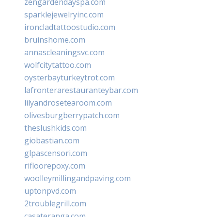
zengardendayspa.com
sparklejewelryinc.com
ironcladtattoostudio.com
bruinshome.com
annascleaningsvc.com
wolfcitytattoo.com
oysterbayturkeytrot.com
lafronterarestauranteybar.com
lilyandrosetearoom.com
olivesburgberrypatch.com
theslushkids.com
giobastian.com
glpascensori.com
rifloorepoxy.com
woolleymillingandpaving.com
uptonpvd.com
2troublegrill.com
casateranga.com