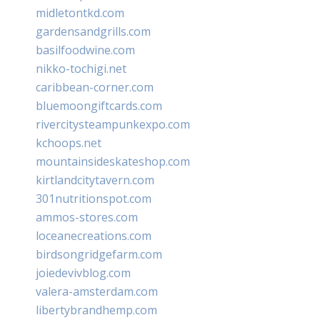
midletontkd.com
gardensandgrills.com
basilfoodwine.com
nikko-tochigi.net
caribbean-corner.com
bluemoongiftcards.com
rivercitysteampunkexpo.com
kchoops.net
mountainsideskateshop.com
kirtlandcitytavern.com
301nutritionspot.com
ammos-stores.com
loceanecreations.com
birdsongridgefarm.com
joiedevivblog.com
valera-amsterdam.com
libertybrandhemp.com