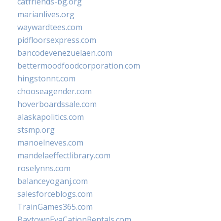
catfriends-bg.org
marianlives.org
waywardtees.com
pidfloorsexpress.com
bancodevenezuelaen.com
bettermoodfoodcorporation.com
hingstonnt.com
chooseagender.com
hoverboardssale.com
alaskapolitics.com
stsmp.org
manoelneves.com
mandelaeffectlibrary.com
roselynns.com
balanceyoganj.com
salesforceblogs.com
TrainGames365.com
BaytownEvaCationRentals.com