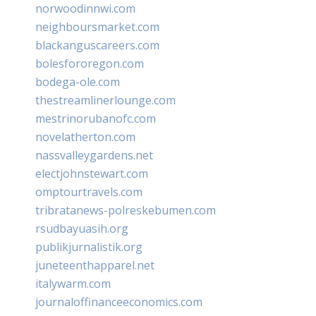
norwoodinnwi.com
neighboursmarket.com
blackanguscareers.com
bolesfororegon.com
bodega-ole.com
thestreamlinerlounge.com
mestrinorubanofc.com
novelatherton.com
nassvalleygardens.net
electjohnstewart.com
omptourtravels.com
tribratanews-polreskebumen.com
rsudbayuasih.org
publikjurnalistik.org
juneteenthapparel.net
italywarm.com
journaloffinanceeconomics.com