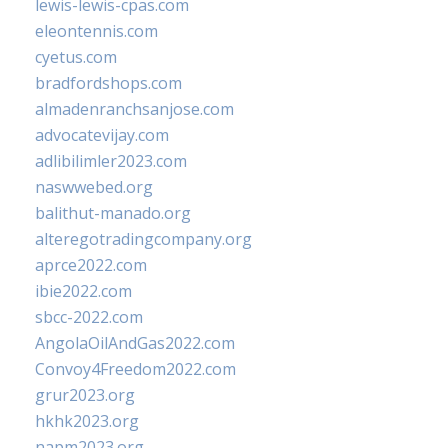
lewis-lewis-cpas.com
eleontennis.com
cyetus.com
bradfordshops.com
almadenranchsanjose.com
advocatevijay.com
adlibilimler2023.com
naswwebed.org
balithut-manado.org
alteregotradingcompany.org
aprce2022.com
ibie2022.com
sbcc-2022.com
AngolaOilAndGas2022.com
Convoy4Freedom2022.com
grur2023.org
hkhk2023.org
napm2023.org