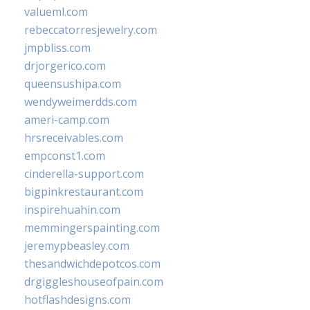
valueml.com
rebeccatorresjewelry.com
jmpbliss.com
drjorgerico.com
queensushipa.com
wendyweimerdds.com
ameri-camp.com
hrsreceivables.com
empconst1.com
cinderella-support.com
bigpinkrestaurant.com
inspirehuahin.com
memmingerspainting.com
jeremypbeasley.com
thesandwichdepotcos.com
drgiggleshouseofpain.com
hotflashdesigns.com