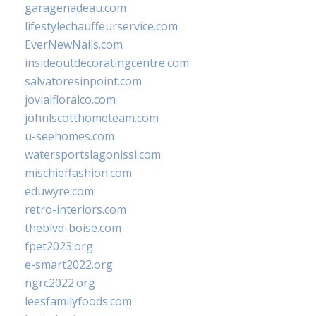
garagenadeau.com
lifestylechauffeurservice.com
EverNewNails.com
insideoutdecoratingcentre.com
salvatoresinpoint.com
jovialfloralco.com
johnlscotthometeam.com
u-seehomes.com
watersportslagonissi.com
mischieffashion.com
eduwyre.com
retro-interiors.com
theblvd-boise.com
fpet2023.org
e-smart2022.org
ngrc2022.org
leesfamilyfoods.com