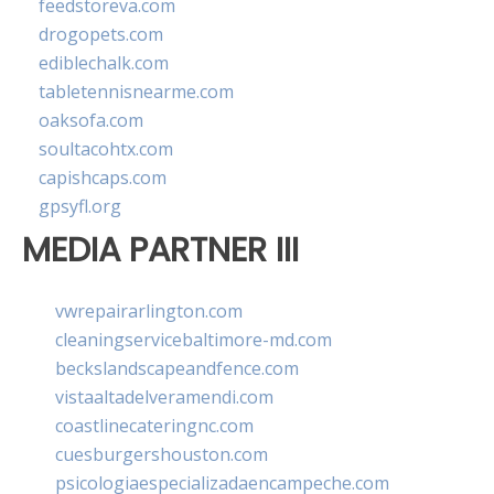
feedstoreva.com
drogopets.com
ediblechalk.com
tabletennisnearme.com
oaksofa.com
soultacohtx.com
capishcaps.com
gpsyfl.org
MEDIA PARTNER III
vwrepairarlington.com
cleaningservicebaltimore-md.com
beckslandscapeandfence.com
vistaaltadelveramendi.com
coastlinecateringnc.com
cuesburgershouston.com
psicologiaespecializadaencampeche.com