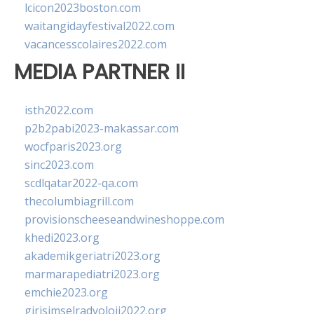
lcicon2023boston.com
waitangidayfestival2022.com
vacancesscolaires2022.com
MEDIA PARTNER II
isth2022.com
p2b2pabi2023-makassar.com
wocfparis2023.org
sinc2023.com
scdlqatar2022-qa.com
thecolumbiagrill.com
provisionscheeseandwineshoppe.com
khedi2023.org
akademikgeriatri2023.org
marmarapediatri2023.org
emchie2023.org
girisimselradyoloji2022.org