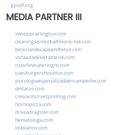
gpsyfl.org
MEDIA PARTNER III
vwrepairarlington.com
cleaningservicebaltimore-md.com
beckslandscapeandfence.com
vistaaltadelveramendi.com
coastlinecateringnc.com
cuesburgershouston.com
psicologiaespecializadaencampeche.com
dmtacos.com
crescentstreetprinting.com
hornopizza.com
driveadragster.com
hematologa.com
lizaivanov.com