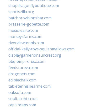
shopdragonflyboutique.com
sportszilla.org
batchprovisionsbar.com
brasserie-gobette.com
musicrearte.com
morseysfarms.com
riverviewtennis.com
official-kelly-toys-squishmallows.com
displaygardenonsuncrest.org
bbq-empire-usa.com
feedstoreva.com
drogopets.com
ediblechalk.com
tabletennisnearme.com
oaksofa.com
soultacohtx.com
capishcaps.com