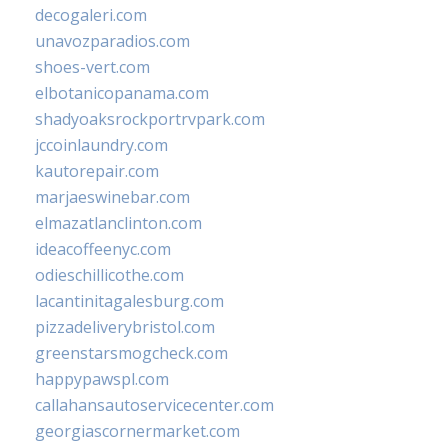
decogaleri.com
unavozparadios.com
shoes-vert.com
elbotanicopanama.com
shadyoaksrockportrvpark.com
jccoinlaundry.com
kautorepair.com
marjaeswinebar.com
elmazatlanclinton.com
ideacoffeenyc.com
odieschillicothe.com
lacantinitagalesburg.com
pizzadeliverybristol.com
greenstarsmogcheck.com
happypawspl.com
callahansautoservicecenter.com
georgiascornermarket.com