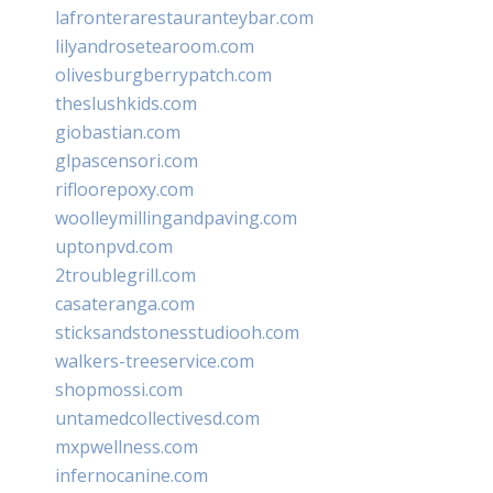
lafronterarestauranteybar.com
lilyandrosetearoom.com
olivesburgberrypatch.com
theslushkids.com
giobastian.com
glpascensori.com
rifloorepoxy.com
woolleymillingandpaving.com
uptonpvd.com
2troublegrill.com
casateranga.com
sticksandstonesstudiooh.com
walkers-treeservice.com
shopmossi.com
untamedcollectivesd.com
mxpwellness.com
infernocanine.com