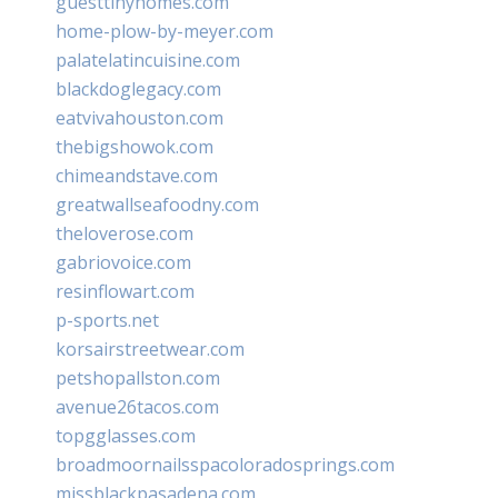
guesttinyhomes.com
home-plow-by-meyer.com
palatelatincuisine.com
blackdoglegacy.com
eatvivahouston.com
thebigshowok.com
chimeandstave.com
greatwallseafoodny.com
theloverose.com
gabriovoice.com
resinflowart.com
p-sports.net
korsairstreetwear.com
petshopallston.com
avenue26tacos.com
topgglasses.com
broadmoornailsspacoloradosprings.com
missblackpasadena.com