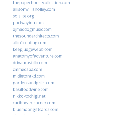
thepaperhousecollection.com
allisonwillisholley.com
solslite.org
portwayinn.com
djmaddogmusic.com
thesoundarchitects.com
allin1roofing.com
keepjudgewebb.com
anatomyofadventure.com
drivancastillo.com
cmmedspa.com
midletontkd.com
gardensandgrills.com
basilfoodwine.com
nikko-tochigi.net
caribbean-corner.com
bluemoongiftcards.com