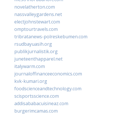
novelatherton.com
nassvalleygardens.net
electjohnstewart.com
omptourtravels.com
tribratanews-polreskebumen.com
rsudbayuasih.org
publikjurnalistik.org
juneteenthapparel.net
italywarm.com
journaloffinanceeconomics.com
kvk-kumari.org
foodscienceandtechnology.com
scisportsscience.com
addisababacuisineaz.com
burgerimcamas.com