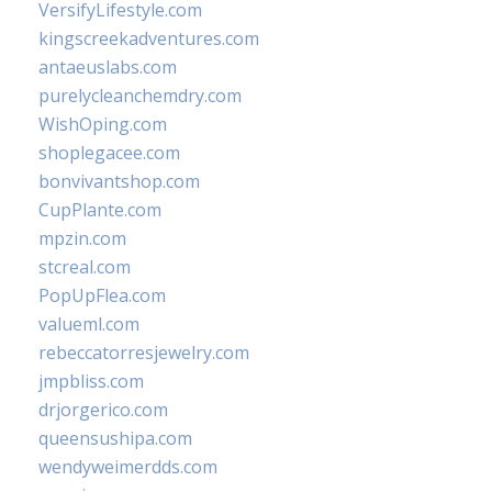
VersifyLifestyle.com
kingscreekadventures.com
antaeuslabs.com
purelycleanchemdry.com
WishOping.com
shoplegacee.com
bonvivantshop.com
CupPlante.com
mpzin.com
stcreal.com
PopUpFlea.com
valueml.com
rebeccatorresjewelry.com
jmpbliss.com
drjorgerico.com
queensushipa.com
wendyweimerdds.com