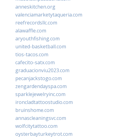
anneskitchen.org
valenciamarketytaqueria.com
reefrecordsllc.com
alawaffle.com
aryouthfishing.com
united-basketball.com
tios-tacos.com
cafecito-satx.com
graduacionviu2023.com
pecanjackstogo.com
zengardendayspa.com
sparklejewelryinc.com
ironcladtattoostudio.com
bruinshome.com
annascleaningsvc.com
wolfcitytattoo.com
oysterbayturkeytrot.com