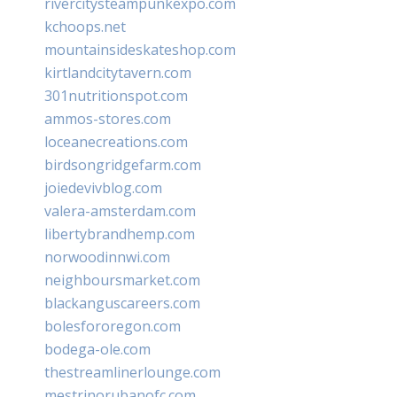
rivercitysteampunkexpo.com
kchoops.net
mountainsideskateshop.com
kirtlandcitytavern.com
301nutritionspot.com
ammos-stores.com
loceanecreations.com
birdsongridgefarm.com
joiedevivblog.com
valera-amsterdam.com
libertybrandhemp.com
norwoodinnwi.com
neighboursmarket.com
blackanguscareers.com
bolesfororegon.com
bodega-ole.com
thestreamlinerlounge.com
mestrinorubanofc.com