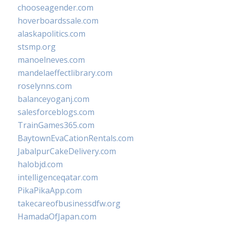
chooseagender.com
hoverboardssale.com
alaskapolitics.com
stsmp.org
manoelneves.com
mandelaeffectlibrary.com
roselynns.com
balanceyoganj.com
salesforceblogs.com
TrainGames365.com
BaytownEvaCationRentals.com
JabalpurCakeDelivery.com
halobjd.com
intelligenceqatar.com
PikaPikaApp.com
takecareofbusinessdfw.org
HamadaOfJapan.com