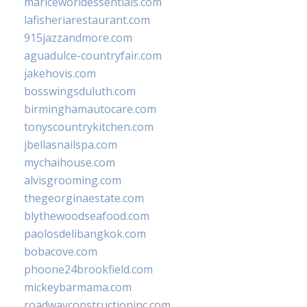
mariceworldessentials.com
lafisheriarestaurant.com
915jazzandmore.com
aguadulce-countryfair.com
jakehovis.com
bosswingsduluth.com
birminghamautocare.com
tonyscountrykitchen.com
jbellasnailspa.com
mychaihouse.com
alvisgrooming.com
thegeorginaestate.com
blythewoodseafood.com
paolosdelibangkok.com
bobacove.com
phoone24brookfield.com
mickeybarmama.com
roadwayconstructioninc.com