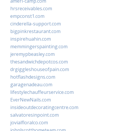
ameri-camp.com
hrsreceivables.com
empconst1.com
cinderella-support.com
bigpinkrestaurant.com
inspirehuahin.com
memmingerspainting.com
jeremypbeasley.com
thesandwichdepotcos.com
drgiggleshouseofpain.com
hotflashdesigns.com
garagenadeau.com
lifestylechauffeurservice.com
EverNewNails.com
insideoutdecoratingcentre.com
salvatoresinpoint.com
jovialfloralco.com
johnlscotthometeam.com