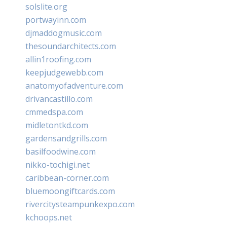
solslite.org
portwayinn.com
djmaddogmusic.com
thesoundarchitects.com
allin1roofing.com
keepjudgewebb.com
anatomyofadventure.com
drivancastillo.com
cmmedspa.com
midletontkd.com
gardensandgrills.com
basilfoodwine.com
nikko-tochigi.net
caribbean-corner.com
bluemoongiftcards.com
rivercitysteampunkexpo.com
kchoops.net