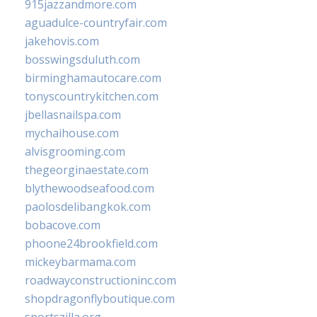
915jazzandmore.com
aguadulce-countryfair.com
jakehovis.com
bosswingsduluth.com
birminghamautocare.com
tonyscountrykitchen.com
jbellasnailspa.com
mychaihouse.com
alvisgrooming.com
thegeorginaestate.com
blythewoodseafood.com
paolosdelibangkok.com
bobacove.com
phoone24brookfield.com
mickeybarmama.com
roadwayconstructioninc.com
shopdragonflyboutique.com