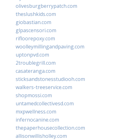
olivesburgberrypatch.com
theslushkids.com
giobastian.com
glpascensori.com
rifloorepoxy.com
woolleymillingandpaving.com
uptonpvd.com
2troublegrill.com
casateranga.com
sticksandstonesstudiooh.com
walkers-treeservice.com
shopmossi.com
untamedcollectivesd.com
mxpwellness.com
infernocanine.com
thepaperhousecollection.com
allisonwillisholley.com