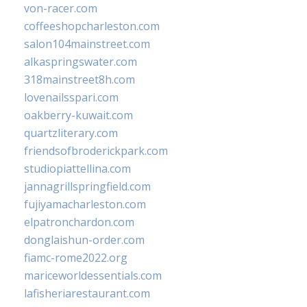
von-racer.com
coffeeshopcharleston.com
salon104mainstreet.com
alkaspringswater.com
318mainstreet8h.com
lovenailsspari.com
oakberry-kuwait.com
quartzliterary.com
friendsofbroderickpark.com
studiopiattellina.com
jannagrillspringfield.com
fujiyamacharleston.com
elpatronchardon.com
donglaishun-order.com
fiamc-rome2022.org
mariceworldessentials.com
lafisheriarestaurant.com