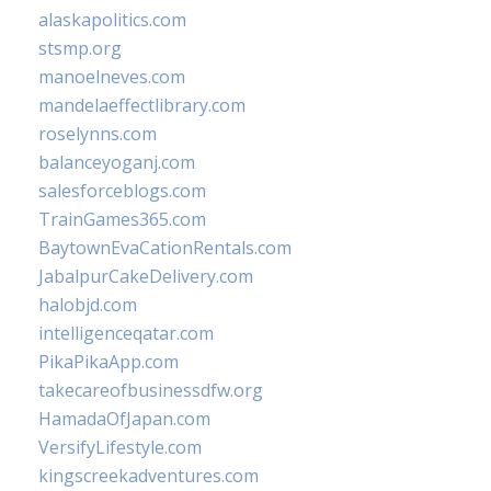
alaskapolitics.com
stsmp.org
manoelneves.com
mandelaeffectlibrary.com
roselynns.com
balanceyoganj.com
salesforceblogs.com
TrainGames365.com
BaytownEvaCationRentals.com
JabalpurCakeDelivery.com
halobjd.com
intelligenceqatar.com
PikaPikaApp.com
takecareofbusinessdfw.org
HamadaOfJapan.com
VersifyLifestyle.com
kingscreekadventures.com