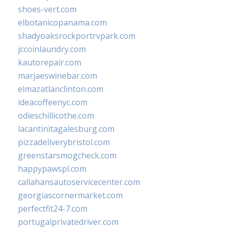
shoes-vert.com
elbotanicopanama.com
shadyoaksrockportrvpark.com
jccoinlaundry.com
kautorepair.com
marjaeswinebar.com
elmazatlanclinton.com
ideacoffeenyc.com
odieschillicothe.com
lacantinitagalesburg.com
pizzadeliverybristol.com
greenstarsmogcheck.com
happypawspl.com
callahansautoservicecenter.com
georgiascornermarket.com
perfectfit24-7.com
portugalprivatedriver.com