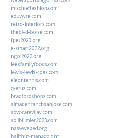
watersportslagonissi.com
mischieffashion.com
eduwyre.com
retro-interiors.com
theblvd-boise.com
fpet2023.org
e-smart2022.org
ngrc2022.org
leesfamilyfoods.com
lewis-lewis-cpas.com
eleontennis.com
cyetus.com
bradfordshops.com
almadenranchsanjose.com
advocatevijay.com
adlibilimler2023.com
naswwebed.org
balithut-manado.org