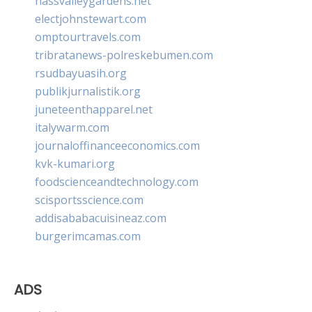
nassvalleygardens.net
electjohnstewart.com
omptourtravels.com
tribratanews-polreskebumen.com
rsudbayuasih.org
publikjurnalistik.org
juneteenthapparel.net
italywarm.com
journaloffinanceeconomics.com
kvk-kumari.org
foodscienceandtechnology.com
scisportsscience.com
addisababacuisineaz.com
burgerimcamas.com
ADS