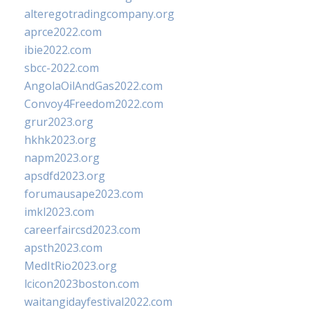
alteregotradingcompany.org
aprce2022.com
ibie2022.com
sbcc-2022.com
AngolaOilAndGas2022.com
Convoy4Freedom2022.com
grur2023.org
hkhk2023.org
napm2023.org
apsdfd2023.org
forumausape2023.com
imkl2023.com
careerfaircsd2023.com
apsth2023.com
MedItRio2023.org
lcicon2023boston.com
waitangidayfestival2022.com