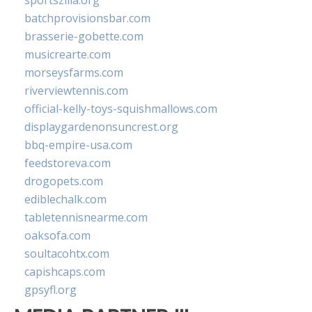
sportszilla.org
batchprovisionsbar.com
brasserie-gobette.com
musicrearte.com
morseysfarms.com
riverviewtennis.com
official-kelly-toys-squishmallows.com
displaygardenonsuncrest.org
bbq-empire-usa.com
feedstoreva.com
drogopets.com
ediblechalk.com
tabletennisnearme.com
oaksofa.com
soultacohtx.com
capishcaps.com
gpsyfl.org