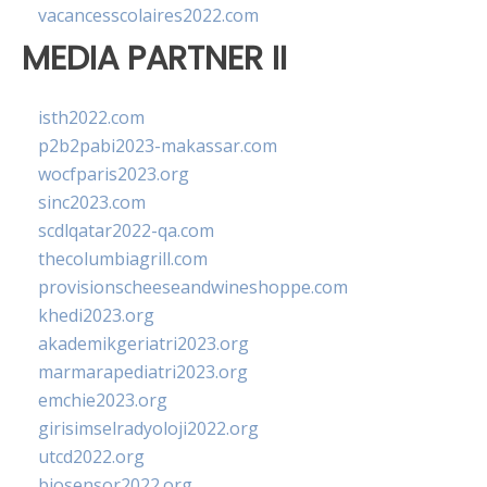
vacancesscolaires2022.com
MEDIA PARTNER II
isth2022.com
p2b2pabi2023-makassar.com
wocfparis2023.org
sinc2023.com
scdlqatar2022-qa.com
thecolumbiagrill.com
provisionscheeseandwineshoppe.com
khedi2023.org
akademikgeriatri2023.org
marmarapediatri2023.org
emchie2023.org
girisimselradyoloji2022.org
utcd2022.org
biosensor2022.org