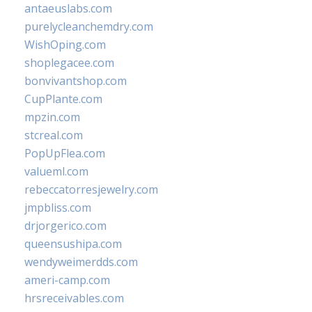
antaeuslabs.com
purelycleanchemdry.com
WishOping.com
shoplegacee.com
bonvivantshop.com
CupPlante.com
mpzin.com
stcreal.com
PopUpFlea.com
valueml.com
rebeccatorresjewelry.com
jmpbliss.com
drjorgerico.com
queensushipa.com
wendyweimerdds.com
ameri-camp.com
hrsreceivables.com