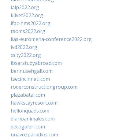
ialp2022.org
klivet2022.org
ifac-hms2022.org
taoms2022.org
iias-euromena-conference2022.org
ivd2022.org
csity2022.org
ibsarstudyabroad.com
bennusehgall.com
tsecincinnati.com
roderconstructiongroup.com
plazabatai.com
hawkscayresort.com
hellonquads.com
diarioanimales.com
decogaleri.com
unavozparadios.com