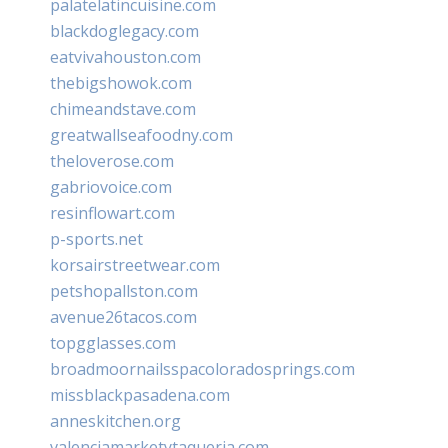
palatelatincuisine.com
blackdoglegacy.com
eatvivahouston.com
thebigshowok.com
chimeandstave.com
greatwallseafoodny.com
theloverose.com
gabriovoice.com
resinflowart.com
p-sports.net
korsairstreetwear.com
petshopallston.com
avenue26tacos.com
topgglasses.com
broadmoornailsspacoloradosprings.com
missblackpasadena.com
anneskitchen.org
valenciamarketytaqueria.com