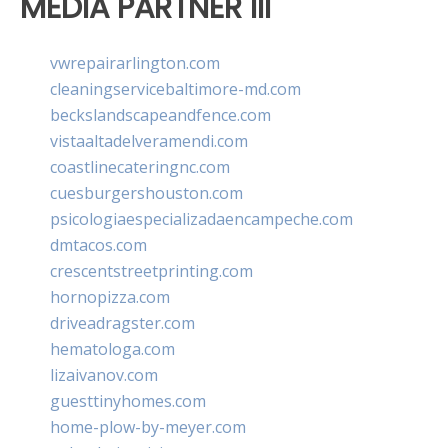
MEDIA PARTNER III
vwrepairarlington.com
cleaningservicebaltimore-md.com
beckslandscapeandfence.com
vistaaltadelveramendi.com
coastlinecateringnc.com
cuesburgershouston.com
psicologiaespecializadaencampeche.com
dmtacos.com
crescentstreetprinting.com
hornopizza.com
driveadragster.com
hematologa.com
lizaivanov.com
guesttinyhomes.com
home-plow-by-meyer.com