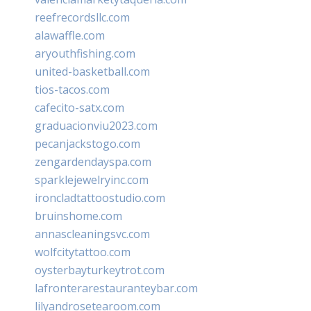
reefrecordsllc.com
alawaffle.com
aryouthfishing.com
united-basketball.com
tios-tacos.com
cafecito-satx.com
graduacionviu2023.com
pecanjackstogo.com
zengardendayspa.com
sparklejewelryinc.com
ironcladtattoostudio.com
bruinshome.com
annascleaningsvc.com
wolfcitytattoo.com
oysterbayturkeytrot.com
lafronterarestauranteybar.com
lilyandrosetearoom.com