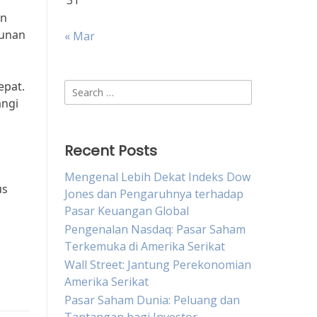
31
an
runan
« Mar
epat.
Search
angi
for:
Recent Posts
h
Mengenal Lebih Dekat Indeks Dow
us
Jones dan Pengaruhnya terhadap
Pasar Keuangan Global
Pengenalan Nasdaq: Pasar Saham
Terkemuka di Amerika Serikat
Wall Street: Jantung Perekonomian
Amerika Serikat
Pasar Saham Dunia: Peluang dan