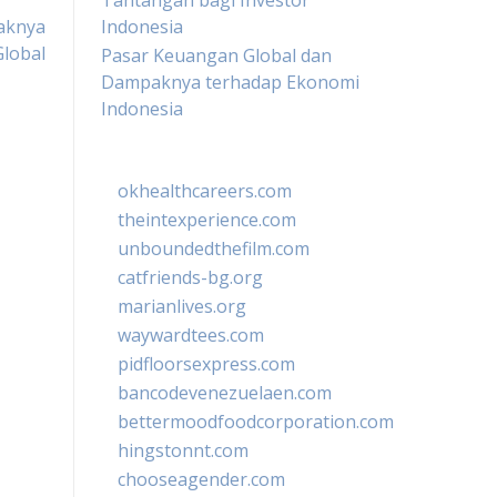
Tantangan bagi Investor
paknya
Indonesia
Global
Pasar Keuangan Global dan
Dampaknya terhadap Ekonomi
Indonesia
okhealthcareers.com
theintexperience.com
unboundedthefilm.com
catfriends-bg.org
marianlives.org
waywardtees.com
pidfloorsexpress.com
bancodevenezuelaen.com
bettermoodfoodcorporation.com
hingstonnt.com
chooseagender.com