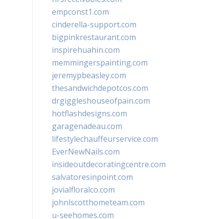
empconst1.com
cinderella-support.com
bigpinkrestaurant.com
inspirehuahin.com
memmingerspainting.com
jeremypbeasley.com
thesandwichdepotcos.com
drgiggleshouseofpain.com
hotflashdesigns.com
garagenadeau.com
lifestylechauffeurservice.com
EverNewNails.com
insideoutdecoratingcentre.com
salvatoresinpoint.com
jovialfloralco.com
johnlscotthometeam.com
u-seehomes.com