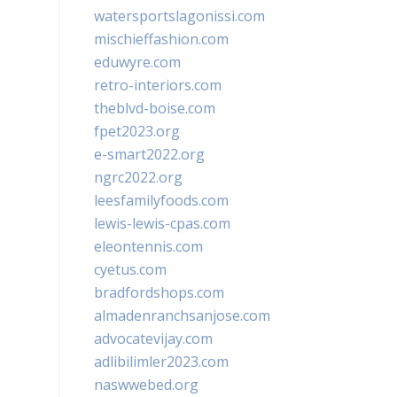
watersportslagonissi.com
mischieffashion.com
eduwyre.com
retro-interiors.com
theblvd-boise.com
fpet2023.org
e-smart2022.org
ngrc2022.org
leesfamilyfoods.com
lewis-lewis-cpas.com
eleontennis.com
cyetus.com
bradfordshops.com
almadenranchsanjose.com
advocatevijay.com
adlibilimler2023.com
naswwebed.org