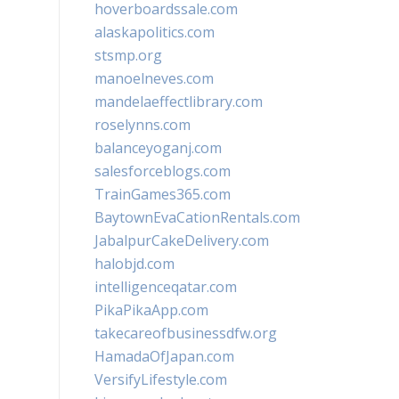
hoverboardssale.com
alaskapolitics.com
stsmp.org
manoelneves.com
mandelaeffectlibrary.com
roselynns.com
balanceyoganj.com
salesforceblogs.com
TrainGames365.com
BaytownEvaCationRentals.com
JabalpurCakeDelivery.com
halobjd.com
intelligenceqatar.com
PikaPikaApp.com
takecareofbusinessdfw.org
HamadaOfJapan.com
VersifyLifestyle.com