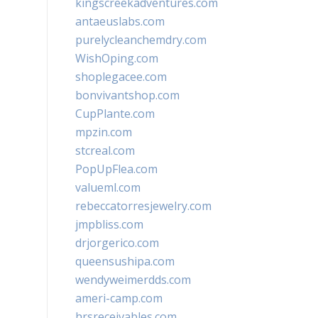
kingscreekadventures.com
antaeuslabs.com
purelycleanchemdry.com
WishOping.com
shoplegacee.com
bonvivantshop.com
CupPlante.com
mpzin.com
stcreal.com
PopUpFlea.com
valueml.com
rebeccatorresjewelry.com
jmpbliss.com
drjorgerico.com
queensushipa.com
wendyweimerdds.com
ameri-camp.com
hrsreceivables.com