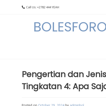
Skip
Call Us: +2782 444 YEAH
to
content
BOLESFORO
Pengertian dan Jen
Tingkatan 4: Apa Sa
Posted on
October 29, 2024
by
adminbol