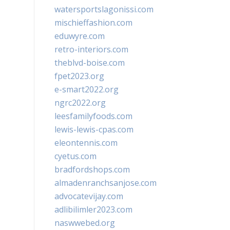
watersportslagonissi.com
mischieffashion.com
eduwyre.com
retro-interiors.com
theblvd-boise.com
fpet2023.org
e-smart2022.org
ngrc2022.org
leesfamilyfoods.com
lewis-lewis-cpas.com
eleontennis.com
cyetus.com
bradfordshops.com
almadenranchsanjose.com
advocatevijay.com
adlibilimler2023.com
naswwebed.org