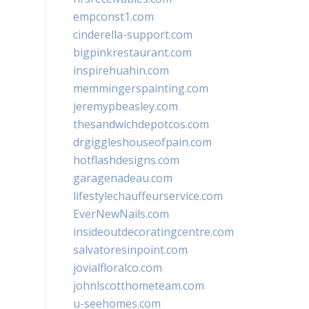
empconst1.com
cinderella-support.com
bigpinkrestaurant.com
inspirehuahin.com
memmingerspainting.com
jeremypbeasley.com
thesandwichdepotcos.com
drgiggleshouseofpain.com
hotflashdesigns.com
garagenadeau.com
lifestylechauffeurservice.com
EverNewNails.com
insideoutdecoratingcentre.com
salvatoresinpoint.com
jovialfloralco.com
johnlscotthometeam.com
u-seehomes.com