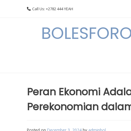
Skip
Call Us: +2782 444 YEAH
to
content
BOLESFORO
Peran Ekonomi Adala
Perekonomian dala
Posted on
December 3, 2024
by
adminbol