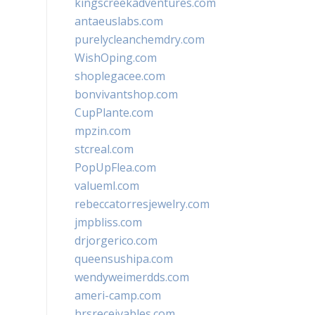
kingscreekadventures.com
antaeuslabs.com
purelycleanchemdry.com
WishOping.com
shoplegacee.com
bonvivantshop.com
CupPlante.com
mpzin.com
stcreal.com
PopUpFlea.com
valueml.com
rebeccatorresjewelry.com
jmpbliss.com
drjorgerico.com
queensushipa.com
wendyweimerdds.com
ameri-camp.com
hrsreceivables.com