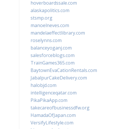
hoverboardssale.com
alaskapolitics.com
stsmp.org
manoelneves.com
mandelaeffectlibrary.com
roselynns.com
balanceyoganj.com
salesforceblogs.com
TrainGames365.com
BaytownEvaCationRentals.com
JabalpurCakeDelivery.com
halobjd.com
intelligenceqatar.com
PikaPikaApp.com
takecareofbusinessdfw.org
HamadaOfJapan.com
VersifyLifestyle.com