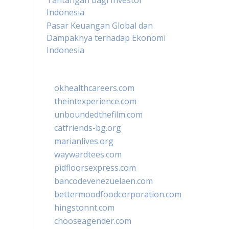
Tantangan bagi Investor
Indonesia
Pasar Keuangan Global dan
Dampaknya terhadap Ekonomi
Indonesia
okhealthcareers.com
theintexperience.com
unboundedthefilm.com
catfriends-bg.org
marianlives.org
waywardtees.com
pidfloorsexpress.com
bancodevenezuelaen.com
bettermoodfoodcorporation.com
hingstonnt.com
chooseagender.com