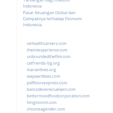
Tantangan bagi Investor
Indonesia
Pasar Keuangan Global dan
Dampaknya terhadap Ekonomi
Indonesia
okhealthcareers.com
theintexperience.com
unboundedthefilm.com
catfriends-bg.org
marianlives.org
waywardtees.com
pidfloorsexpress.com
bancodevenezuelaen.com
bettermoodfoodcorporation.com
hingstonnt.com
chooseagender.com