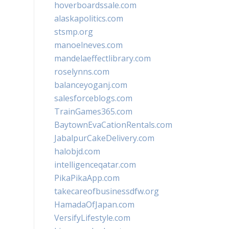
hoverboardssale.com
alaskapolitics.com
stsmp.org
manoelneves.com
mandelaeffectlibrary.com
roselynns.com
balanceyoganj.com
salesforceblogs.com
TrainGames365.com
BaytownEvaCationRentals.com
JabalpurCakeDelivery.com
halobjd.com
intelligenceqatar.com
PikaPikaApp.com
takecareofbusinessdfw.org
HamadaOfJapan.com
VersifyLifestyle.com