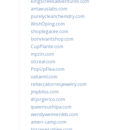
kingscreekadventures.com
antaeuslabs.com
purelycleanchemdry.com
WishOping.com
shoplegacee.com
bonvivantshop.com
CupPlante.com
mpzin.com
stcreal.com
PopUpFlea.com
valueml.com
rebeccatorresjewelry.com
jmpbliss.com
drjorgerico.com
queensushipa.com
wendyweimerdds.com
ameri-camp.com
hrsreceivables.com