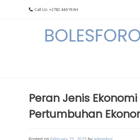
Skip
Call Us: +2782 444 YEAH
to
content
BOLESFORO
Peran Jenis Ekonomi
Pertumbuhan Ekonom
Posted on
February 25, 2025
by
adminbol