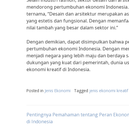
Selain industri fashion, sektor desain dan ars
mendorong pertumbuhan ekonomi Indonesia. M
ternama, “Desain dan arsitektur merupakan a
yang estetis dan fungsional. Dengan memanfaa
nilai tambah yang besar dalam sektor ini.”
Dengan demikian, dapat disimpulkan bahwa pe
pertumbuhan ekonomi Indonesia. Dengan mengo
menjadi negara yang lebih maju dan berdaya sai
dukungan yang kuat dari pemerintah, dunia 
ekonomi kreatif di Indonesia.
Posted in
Jenis Ekonomi
Tagged
jenis ekonomi kreatif
Post
Pentingnya Pemahaman tentang Peran Ekono
di Indonesia