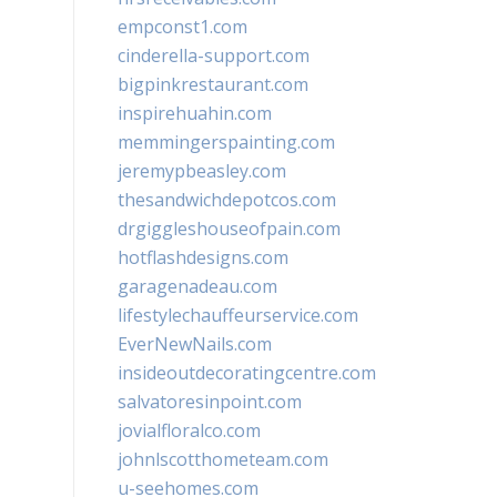
empconst1.com
cinderella-support.com
bigpinkrestaurant.com
inspirehuahin.com
memmingerspainting.com
jeremypbeasley.com
thesandwichdepotcos.com
drgiggleshouseofpain.com
hotflashdesigns.com
garagenadeau.com
lifestylechauffeurservice.com
EverNewNails.com
insideoutdecoratingcentre.com
salvatoresinpoint.com
jovialfloralco.com
johnlscotthometeam.com
u-seehomes.com