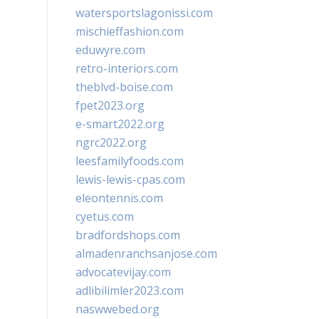
watersportslagonissi.com
mischieffashion.com
eduwyre.com
retro-interiors.com
theblvd-boise.com
fpet2023.org
e-smart2022.org
ngrc2022.org
leesfamilyfoods.com
lewis-lewis-cpas.com
eleontennis.com
cyetus.com
bradfordshops.com
almadenranchsanjose.com
advocatevijay.com
adlibilimler2023.com
naswwebed.org