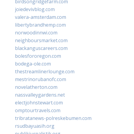
birdsongridgefarm.com
joiedevivblog.com
valera-amsterdam.com
libertybrandhemp.com
norwoodinnwi.com
neighboursmarket.com
blackanguscareers.com
bolesfororegon.com
bodega-ole.com
thestreamlinerlounge.com
mestrinorubanofc.com
novelatherton.com
nassvalleygardens.net
electjohnstewart.com
omptourtravels.com
tribratanews-polreskebumen.com
rsudbayuasih.org
publikjurnalistik.org