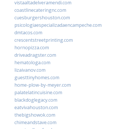
vistaaltadelveramendi.com
coastlinecateringnc.com
cuesburgershouston.com
psicologiaespecializadaencampeche.com
dmtacos.com
crescentstreetprinting.com
hornopizza.com
driveadragster.com
hematologa.com
lizaivanov.com
guesttinyhomes.com
home-plow-by-meyer.com
palatelatincuisine.com
blackdoglegacy.com
eatvivahouston.com
thebigshowok.com
chimeandstave.com