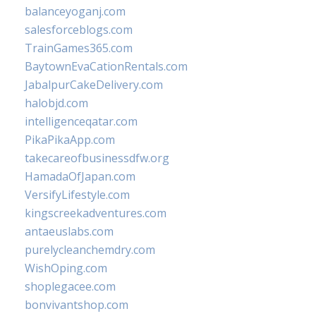
balanceyoganj.com
salesforceblogs.com
TrainGames365.com
BaytownEvaCationRentals.com
JabalpurCakeDelivery.com
halobjd.com
intelligenceqatar.com
PikaPikaApp.com
takecareofbusinessdfw.org
HamadaOfJapan.com
VersifyLifestyle.com
kingscreekadventures.com
antaeuslabs.com
purelycleanchemdry.com
WishOping.com
shoplegacee.com
bonvivantshop.com