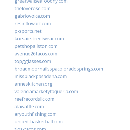
greatwallseafoodny.com
theloverose.com
gabriovoice.com
resinflowart.com
p-sports.net
korsairstreetwear.com
petshopallston.com
avenue26tacos.com
topgglasses.com
broadmoornailsspacoloradosprings.com
missblackpasadena.com
anneskitchen.org
valenciamarketytaqueria.com
reefrecordsllc.com
alawaffle.com
aryouthfishing.com
united-basketball.com
tios-tacos.com