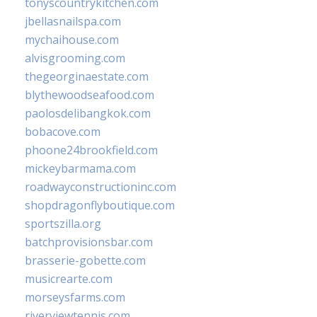
tonyscountrykitchen.com
jbellasnailspa.com
mychaihouse.com
alvisgrooming.com
thegeorginaestate.com
blythewoodseafood.com
paolosdelibangkok.com
bobacove.com
phoone24brookfield.com
mickeybarmama.com
roadwayconstructioninc.com
shopdragonflyboutique.com
sportszilla.org
batchprovisionsbar.com
brasserie-gobette.com
musicrearte.com
morseysfarms.com
riverviewtennis.com