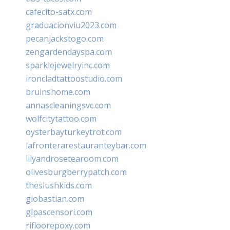
cafecito-satx.com
graduacionviu2023.com
pecanjackstogo.com
zengardendayspa.com
sparklejewelryinc.com
ironcladtattoostudio.com
bruinshome.com
annascleaningsvc.com
wolfcitytattoo.com
oysterbayturkeytrot.com
lafronterarestauranteybar.com
lilyandrosetearoom.com
olivesburgberrypatch.com
theslushkids.com
giobastian.com
glpascensori.com
rifloorepoxy.com