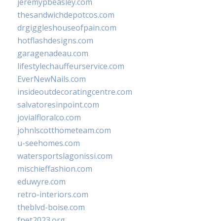
jeremypbeasley.com
thesandwichdepotcos.com
drgiggleshouseofpain.com
hotflashdesigns.com
garagenadeau.com
lifestylechauffeurservice.com
EverNewNails.com
insideoutdecoratingcentre.com
salvatoresinpoint.com
jovialfloralco.com
johnlscotthometeam.com
u-seehomes.com
watersportslagonissi.com
mischieffashion.com
eduwyre.com
retro-interiors.com
theblvd-boise.com
fpet2023.org