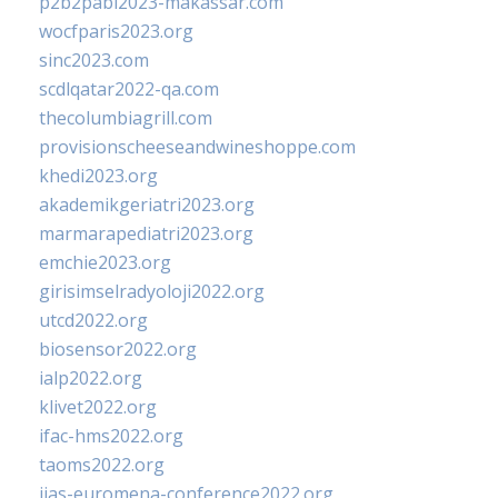
p2b2pabi2023-makassar.com
wocfparis2023.org
sinc2023.com
scdlqatar2022-qa.com
thecolumbiagrill.com
provisionscheeseandwineshoppe.com
khedi2023.org
akademikgeriatri2023.org
marmarapediatri2023.org
emchie2023.org
girisimselradyoloji2022.org
utcd2022.org
biosensor2022.org
ialp2022.org
klivet2022.org
ifac-hms2022.org
taoms2022.org
iias-euromena-conference2022.org