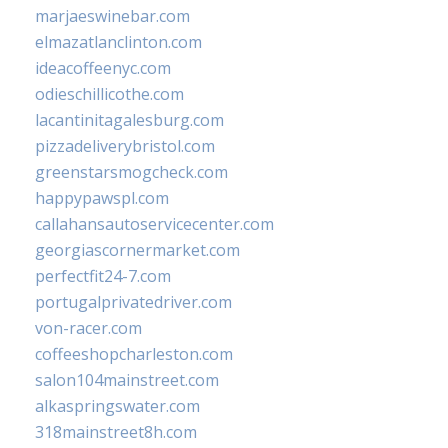
marjaeswinebar.com
elmazatlanclinton.com
ideacoffeenyc.com
odieschillicothe.com
lacantinitagalesburg.com
pizzadeliverybristol.com
greenstarsmogcheck.com
happypawspl.com
callahansautoservicecenter.com
georgiascornermarket.com
perfectfit24-7.com
portugalprivatedriver.com
von-racer.com
coffeeshopcharleston.com
salon104mainstreet.com
alkaspringswater.com
318mainstreet8h.com