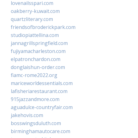
lovenailsspari.com
oakberry-kuwait.com
quartzliterary.com
friendsofbroderickpark.com
studiopiattellina.com
jannagrillspringfield.com
fujiyamacharleston.com
elpatronchardon.com
donglaishun-order.com
fiamc-rome2022.org
mariceworldessentials.com
lafisheriarestaurant.com
915jazzandmore.com
aguadulce-countryfair.com
jakehovis.com
bosswingsduluth.com
birminghamautocare.com