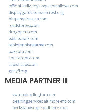
official-kelly-toys-squishmallows.com
displaygardenonsuncrest.org
bbq-empire-usa.com
feedstoreva.com
drogopets.com
ediblechalk.com
tabletennisnearme.com
oaksofa.com
soultacohtx.com
capishcaps.com
gpsyfl.org
MEDIA PARTNER III
vwrepairarlington.com
cleaningservicebaltimore-md.com
beckslandscapeandfence.com