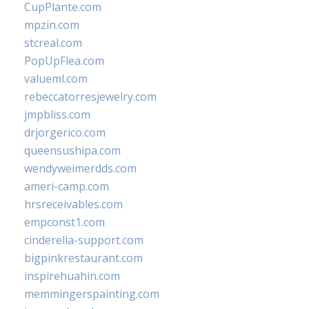
CupPlante.com
mpzin.com
stcreal.com
PopUpFlea.com
valueml.com
rebeccatorresjewelry.com
jmpbliss.com
drjorgerico.com
queensushipa.com
wendyweimerdds.com
ameri-camp.com
hrsreceivables.com
empconst1.com
cinderella-support.com
bigpinkrestaurant.com
inspirehuahin.com
memmingerspainting.com