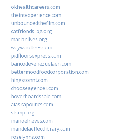
okhealthcareers.com
theintexperience.com
unboundedthefilm.com
catfriends-bg.org
marianlives.org
waywardtees.com
pidfloorsexpress.com
bancodevenezuelaen.com
bettermoodfoodcorporation.com
hingstonnt.com
chooseagender.com
hoverboardssale.com
alaskapolitics.com
stsmp.org
manoelneves.com
mandelaeffectlibrary.com
roselynns.com