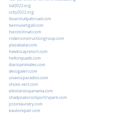
ivd2022.org
csity2022.org
ibsarstudyabroad.com
bennusehgall.com
tsecincinnati.com
roderconstructiongroup.com
plazabatai.com
hawkscayresort.com
hellonquads.com
diarioanimales.com
decogaleri.com
unavozparadios.com
shoes-vert.com
elbotanicopanama.com
shadyoaksrockportrvpark.com
jccoinlaundry.com
kautorepair.com