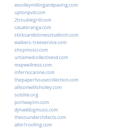
woolleymillingandpaving.com
uptonpvd.com
2troublegrill.com
casateranga.com
sticksandstonesstudiooh.com
walkers-treeservice.com
shopmossi.com
untamedcollectivesd.com
mxpwellness.com
infernocanine.com
thepaperhousecollection.com
allisonwillisholley.com
solslite.org
portwayinn.com
djmaddogmusic.com
thesoundarchitects.com
allin1roofing.com