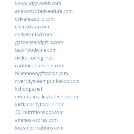
keepjudgewebb.com
anatomyofadventure.com
drivancastillo.com
cmmedspa.com
midletontkd.com
gardensandgrills.com
basilfoodwine.com
nikko-tochigi.net
caribbean-corner.com
bluemoongiftcards.com
rivercitysteampunkexpo.com
kchoops.net
mountainsideskateshop.com
kirtlandcitytavern.com
301nutritionspot.com
ammos-stores.com
loceanecreations.com