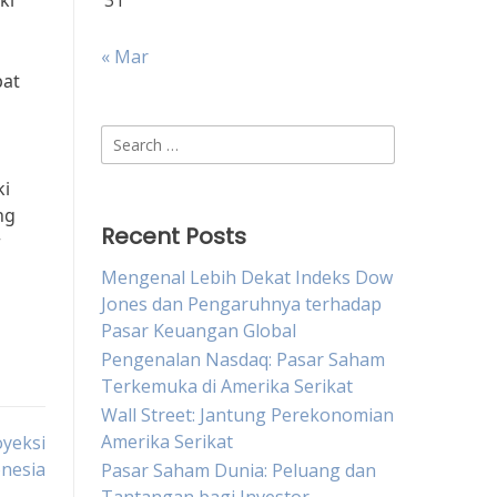
ki
31
« Mar
pat
Search
for:
ki
ng
Recent Posts
r
Mengenal Lebih Dekat Indeks Dow
Jones dan Pengaruhnya terhadap
Pasar Keuangan Global
Pengenalan Nasdaq: Pasar Saham
Terkemuka di Amerika Serikat
Wall Street: Jantung Perekonomian
Amerika Serikat
oyeksi
nesia
Pasar Saham Dunia: Peluang dan