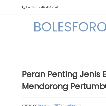
Skip
Call Us: +2782 444 YEAH
to
content
BOLESFORO
Peran Penting Jenis 
Mendorong Pertumbu
Posted on
January 6, 2025
by
adminbol