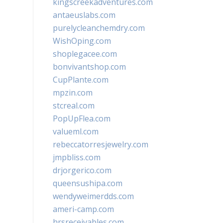
kingscreekadventures.com
antaeuslabs.com
purelycleanchemdry.com
WishOping.com
shoplegacee.com
bonvivantshop.com
CupPlante.com
mpzin.com
stcreal.com
PopUpFlea.com
valueml.com
rebeccatorresjewelry.com
jmpbliss.com
drjorgerico.com
queensushipa.com
wendyweimerdds.com
ameri-camp.com
hrsreceivables.com