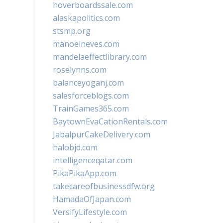
hoverboardssale.com
alaskapolitics.com
stsmp.org
manoelneves.com
mandelaeffectlibrary.com
roselynns.com
balanceyoganj.com
salesforceblogs.com
TrainGames365.com
BaytownEvaCationRentals.com
JabalpurCakeDelivery.com
halobjd.com
intelligenceqatar.com
PikaPikaApp.com
takecareofbusinessdfw.org
HamadaOfJapan.com
VersifyLifestyle.com