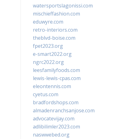
watersportslagonissi.com
mischieffashion.com
eduwyre.com
retro-interiors.com
theblvd-boise.com
fpet2023.org
e-smart2022.org
ngrc2022.org
leesfamilyfoods.com
lewis-lewis-cpas.com
eleontennis.com
cyetus.com
bradfordshops.com
almadenranchsanjose.com
advocatevijay.com
adlibilimler2023.com
naswwebed.org