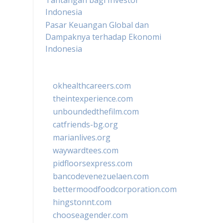
Tantangan bagi Investor
Indonesia
Pasar Keuangan Global dan
Dampaknya terhadap Ekonomi
Indonesia
okhealthcareers.com
theintexperience.com
unboundedthefilm.com
catfriends-bg.org
marianlives.org
waywardtees.com
pidfloorsexpress.com
bancodevenezuelaen.com
bettermoodfoodcorporation.com
hingstonnt.com
chooseagender.com