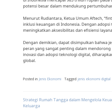
di Indonesia mencapai 983 triliun rupiah pada
potensi besar dalam mendukung pertumbuhan
Menurut Rudiantara, Ketua Umum Aftech, “fin
inklusi keuangan di Indonesia. Dengan adopsi 
meningkatkan aksesibilitas dan efisiensi laya
Dengan demikian, dapat disimpulkan bahwa jen
peran yang sangat penting dalam mendorong
inovasi dan adopsi teknologi digital, diharap
global.
Posted in
Jenis Ekonomi
Tagged
jenis ekonomi digital
Post
Strategi Rumah Tangga dalam Mengelola Keu
Keluarga