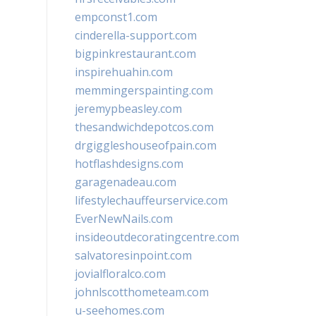
empconst1.com
cinderella-support.com
bigpinkrestaurant.com
inspirehuahin.com
memmingerspainting.com
jeremypbeasley.com
thesandwichdepotcos.com
drgiggleshouseofpain.com
hotflashdesigns.com
garagenadeau.com
lifestylechauffeurservice.com
EverNewNails.com
insideoutdecoratingcentre.com
salvatoresinpoint.com
jovialfloralco.com
johnlscotthometeam.com
u-seehomes.com