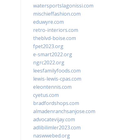
watersportslagonissi.com
mischieffashion.com
eduwyre.com
retro-interiors.com
theblvd-boise.com
fpet2023.org
e-smart2022.org
ngrc2022.org
leesfamilyfoods.com
lewis-lewis-cpas.com
eleontennis.com
cyetus.com
bradfordshops.com
almadenranchsanjose.com
advocatevijay.com
adlibilimler2023.com
naswwebed.org