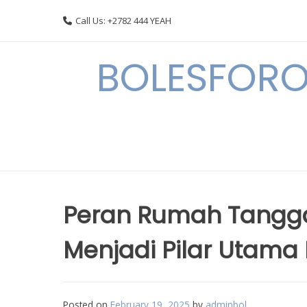
Skip
Call Us: +2782 444 YEAH
to
content
BOLESFORO
Peran Rumah Tangg
Menjadi Pilar Utama
Posted on
February 19, 2025
by
adminbol