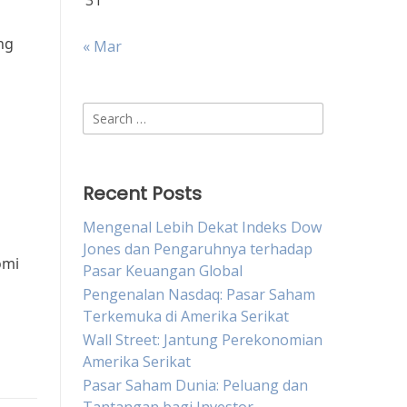
r
31
ng
« Mar
Search
s
for:
Recent Posts
Mengenal Lebih Dekat Indeks Dow
Jones dan Pengaruhnya terhadap
omi
Pasar Keuangan Global
Pengenalan Nasdaq: Pasar Saham
Terkemuka di Amerika Serikat
Wall Street: Jantung Perekonomian
Amerika Serikat
Pasar Saham Dunia: Peluang dan