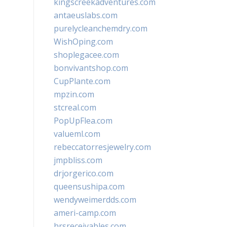
kingscreekadventures.com
antaeuslabs.com
purelycleanchemdry.com
WishOping.com
shoplegacee.com
bonvivantshop.com
CupPlante.com
mpzin.com
stcreal.com
PopUpFlea.com
valueml.com
rebeccatorresjewelry.com
jmpbliss.com
drjorgerico.com
queensushipa.com
wendyweimerdds.com
ameri-camp.com
hrsreceivables.com