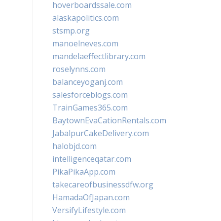
hoverboardssale.com
alaskapolitics.com
stsmp.org
manoelneves.com
mandelaeffectlibrary.com
roselynns.com
balanceyoganj.com
salesforceblogs.com
TrainGames365.com
BaytownEvaCationRentals.com
JabalpurCakeDelivery.com
halobjd.com
intelligenceqatar.com
PikaPikaApp.com
takecareofbusinessdfw.org
HamadaOfJapan.com
VersifyLifestyle.com