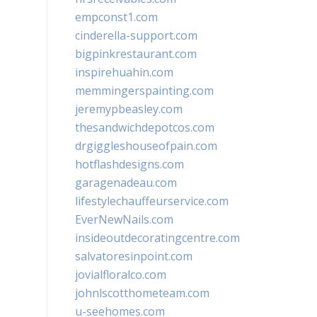
empconst1.com
cinderella-support.com
bigpinkrestaurant.com
inspirehuahin.com
memmingerspainting.com
jeremypbeasley.com
thesandwichdepotcos.com
drgiggleshouseofpain.com
hotflashdesigns.com
garagenadeau.com
lifestylechauffeurservice.com
EverNewNails.com
insideoutdecoratingcentre.com
salvatoresinpoint.com
jovialfloralco.com
johnlscotthometeam.com
u-seehomes.com