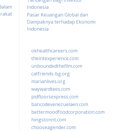
Tantangan bagi Investor
 dalam
Indonesia
rakat
Pasar Keuangan Global dan
Dampaknya terhadap Ekonomi
Indonesia
okhealthcareers.com
theintexperience.com
unboundedthefilm.com
catfriends-bg.org
marianlives.org
waywardtees.com
pidfloorsexpress.com
bancodevenezuelaen.com
bettermoodfoodcorporation.com
hingstonnt.com
chooseagender.com