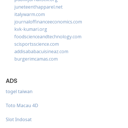
juneteenthapparel.net
italywarm.com
journaloffinanceeconomics.com
kvk-kumari.org
foodscienceandtechnology.com
scisportsscience.com
addisababacuisineaz.com
burgerimcamas.com
ADS
togel taiwan
Toto Macau 4D
Slot Indosat