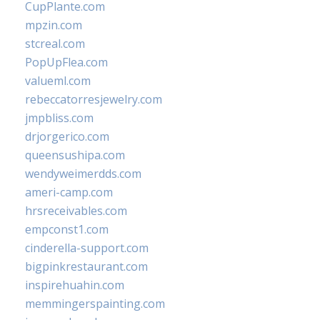
CupPlante.com
mpzin.com
stcreal.com
PopUpFlea.com
valueml.com
rebeccatorresjewelry.com
jmpbliss.com
drjorgerico.com
queensushipa.com
wendyweimerdds.com
ameri-camp.com
hrsreceivables.com
empconst1.com
cinderella-support.com
bigpinkrestaurant.com
inspirehuahin.com
memmingerspainting.com