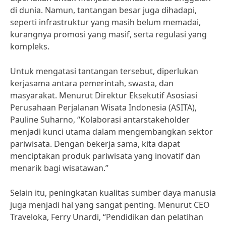
di dunia. Namun, tantangan besar juga dihadapi,
seperti infrastruktur yang masih belum memadai,
kurangnya promosi yang masif, serta regulasi yang
kompleks.
Untuk mengatasi tantangan tersebut, diperlukan
kerjasama antara pemerintah, swasta, dan
masyarakat. Menurut Direktur Eksekutif Asosiasi
Perusahaan Perjalanan Wisata Indonesia (ASITA),
Pauline Suharno, “Kolaborasi antarstakeholder
menjadi kunci utama dalam mengembangkan sektor
pariwisata. Dengan bekerja sama, kita dapat
menciptakan produk pariwisata yang inovatif dan
menarik bagi wisatawan.”
Selain itu, peningkatan kualitas sumber daya manusia
juga menjadi hal yang sangat penting. Menurut CEO
Traveloka, Ferry Unardi, “Pendidikan dan pelatihan