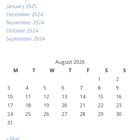
January 2025
December 2024
November 2024
October 2024
September 2024
August 2026
M
T
W
T
F
S
S
1
2
3
4
5
6
7
8
9
10
11
12
13
14
15
16
17
18
19
20
21
22
23
24
25
26
27
28
29
30
31
« Mar