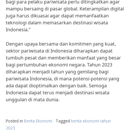
bagi para pelaku pariwisata perlu ditingkatkan agar
mampu bersaing di pasar global. Keterampilan digital
juga harus dikuasai agar dapat memanfaatkan
teknologi dalam memasarkan destinasi wisata
Indonesia.”
Dengan upaya bersama dan komitmen yang kuat,
sektor pariwisata di Indonesia diharapkan dapat
tumbuh pesat dan memberikan manfaat yang besar
bagi pertumbuhan ekonomi negara. Tahun 2023
diharapkan menjadi tahun yang gemilang bagi
pariwisata Indonesia, di mana potensi-potensi yang
ada dapat dioptimalkan dengan baik. Semoga
Indonesia dapat terus menjadi destinasi wisata
unggulan di mata dunia.
Posted in
Berita Ekonomi
Tagged
berita ekonomi tahun
2023