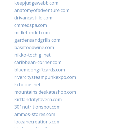
keepjudgewebb.com
anatomyofadventure.com
drivancastillo.com
cmmedspa.com
midletontkd.com
gardensandgrills.com
basilfoodwine.com
nikko-tochigi.net
caribbean-corner.com
bluemoongiftcards.com
rivercitysteampunkexpo.com
kchoops.net
mountainsideskateshop.com
kirtlandcitytavern.com
301nutritionspot.com
ammos-stores.com
loceanecreations.com