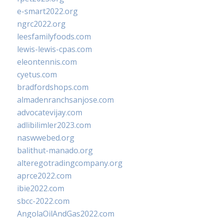
e-smart2022.org
ngrc2022.org
leesfamilyfoods.com
lewis-lewis-cpas.com
eleontennis.com
cyetus.com
bradfordshops.com
almadenranchsanjose.com
advocatevijay.com
adlibilimler2023.com
naswwebed.org
balithut-manado.org
alteregotradingcompany.org
aprce2022.com
ibie2022.com
sbcc-2022.com
AngolaOilAndGas2022.com