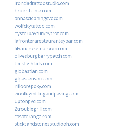
ironcladtattoostudio.com
bruinshome.com
annascleaningsvc.com
wolfcitytattoo.com
oysterbayturkeytrot.com
lafronterarestauranteybar.com
lilyandrosetearoom.com
olivesburgberrypatch.com
theslushkids.com
giobastian.com
glpascensori.com
rifloorepoxy.com
woolleymillingandpaving.com
uptonpvd.com
2troublegrill.com
casateranga.com
sticksandstonesstudiooh.com