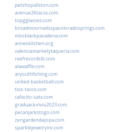
petshopallston.com
avenue26tacos.com
topgglasses.com
broadmoornailsspacoloradosprings.com
missblackpasadena.com
anneskitchen.org
valenciamarketytaqueria.com
reefrecordsllc.com
alawaffle.com
aryouthfishing.com
united-basketball.com
tios-tacos.com
cafecito-satx.com
graduacionviu2023.com
pecanjackstogo.com
zengardendayspa.com
sparklejewelryinc.com