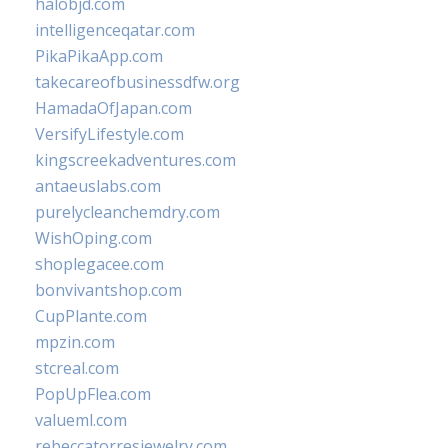
halobjd.com
intelligenceqatar.com
PikaPikaApp.com
takecareofbusinessdfw.org
HamadaOfJapan.com
VersifyLifestyle.com
kingscreekadventures.com
antaeuslabs.com
purelycleanchemdry.com
WishOping.com
shoplegacee.com
bonvivantshop.com
CupPlante.com
mpzin.com
stcreal.com
PopUpFlea.com
valueml.com
rebeccatorresjewelry.com