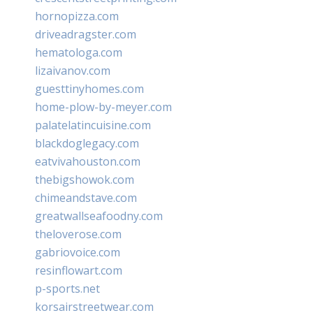
hornopizza.com
driveadragster.com
hematologa.com
lizaivanov.com
guesttinyhomes.com
home-plow-by-meyer.com
palatelatincuisine.com
blackdoglegacy.com
eatvivahouston.com
thebigshowok.com
chimeandstave.com
greatwallseafoodny.com
theloverose.com
gabriovoice.com
resinflowart.com
p-sports.net
korsairstreetwear.com