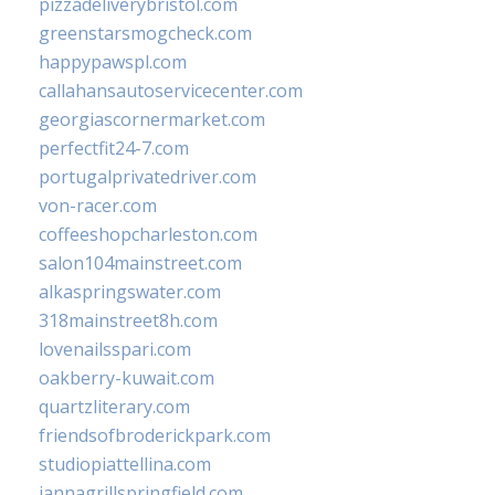
pizzadeliverybristol.com
greenstarsmogcheck.com
happypawspl.com
callahansautoservicecenter.com
georgiascornermarket.com
perfectfit24-7.com
portugalprivatedriver.com
von-racer.com
coffeeshopcharleston.com
salon104mainstreet.com
alkaspringswater.com
318mainstreet8h.com
lovenailsspari.com
oakberry-kuwait.com
quartzliterary.com
friendsofbroderickpark.com
studiopiattellina.com
jannagrillspringfield.com