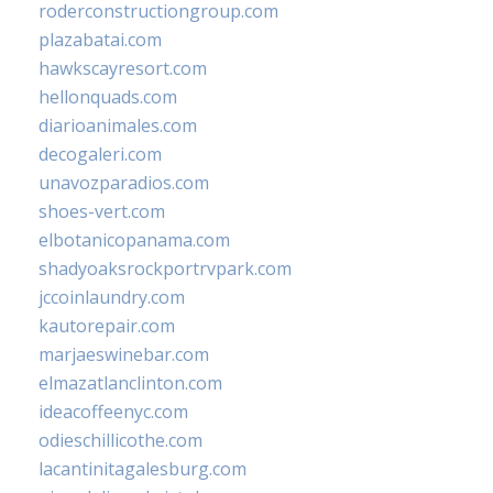
roderconstructiongroup.com
plazabatai.com
hawkscayresort.com
hellonquads.com
diarioanimales.com
decogaleri.com
unavozparadios.com
shoes-vert.com
elbotanicopanama.com
shadyoaksrockportrvpark.com
jccoinlaundry.com
kautorepair.com
marjaeswinebar.com
elmazatlanclinton.com
ideacoffeenyc.com
odieschillicothe.com
lacantinitagalesburg.com