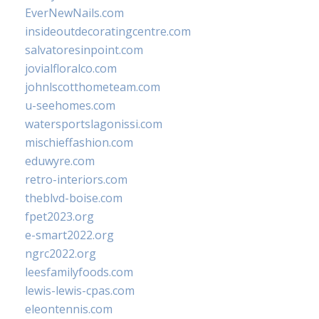
EverNewNails.com
insideoutdecoratingcentre.com
salvatoresinpoint.com
jovialfloralco.com
johnlscotthometeam.com
u-seehomes.com
watersportslagonissi.com
mischieffashion.com
eduwyre.com
retro-interiors.com
theblvd-boise.com
fpet2023.org
e-smart2022.org
ngrc2022.org
leesfamilyfoods.com
lewis-lewis-cpas.com
eleontennis.com