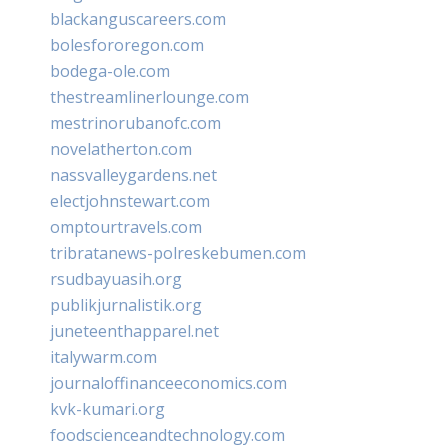
blackanguscareers.com
bolesfororegon.com
bodega-ole.com
thestreamlinerlounge.com
mestrinorubanofc.com
novelatherton.com
nassvalleygardens.net
electjohnstewart.com
omptourtravels.com
tribratanews-polreskebumen.com
rsudbayuasih.org
publikjurnalistik.org
juneteenthapparel.net
italywarm.com
journaloffinanceeconomics.com
kvk-kumari.org
foodscienceandtechnology.com