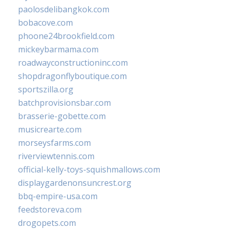
paolosdelibangkok.com
bobacove.com
phoone24brookfield.com
mickeybarmama.com
roadwayconstructioninc.com
shopdragonflyboutique.com
sportszilla.org
batchprovisionsbar.com
brasserie-gobette.com
musicrearte.com
morseysfarms.com
riverviewtennis.com
official-kelly-toys-squishmallows.com
displaygardenonsuncrest.org
bbq-empire-usa.com
feedstoreva.com
drogopets.com