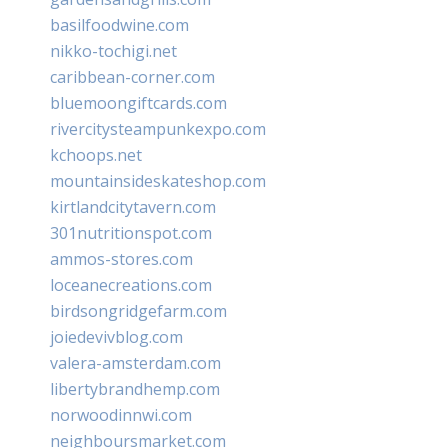
basilfoodwine.com
nikko-tochigi.net
caribbean-corner.com
bluemoongiftcards.com
rivercitysteampunkexpo.com
kchoops.net
mountainsideskateshop.com
kirtlandcitytavern.com
301nutritionspot.com
ammos-stores.com
loceanecreations.com
birdsongridgefarm.com
joiedevivblog.com
valera-amsterdam.com
libertybrandhemp.com
norwoodinnwi.com
neighboursmarket.com