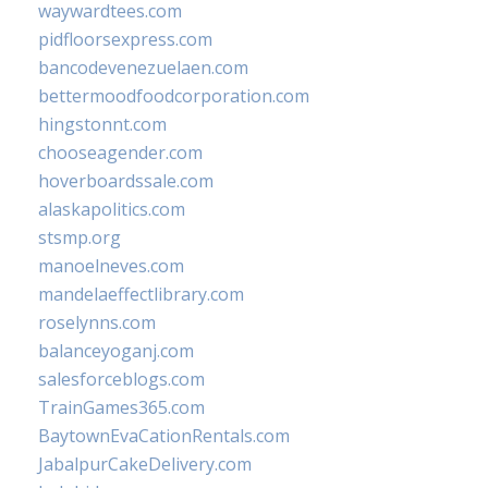
waywardtees.com
pidfloorsexpress.com
bancodevenezuelaen.com
bettermoodfoodcorporation.com
hingstonnt.com
chooseagender.com
hoverboardssale.com
alaskapolitics.com
stsmp.org
manoelneves.com
mandelaeffectlibrary.com
roselynns.com
balanceyoganj.com
salesforceblogs.com
TrainGames365.com
BaytownEvaCationRentals.com
JabalpurCakeDelivery.com