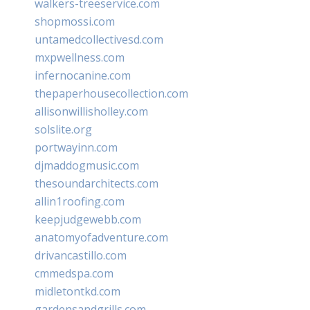
walkers-treeservice.com
shopmossi.com
untamedcollectivesd.com
mxpwellness.com
infernocanine.com
thepaperhousecollection.com
allisonwillisholley.com
solslite.org
portwayinn.com
djmaddogmusic.com
thesoundarchitects.com
allin1roofing.com
keepjudgewebb.com
anatomyofadventure.com
drivancastillo.com
cmmedspa.com
midletontkd.com
gardensandgrills.com