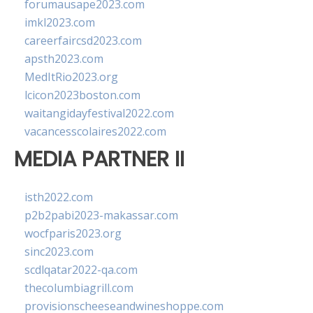
forumausape2023.com
imkl2023.com
careerfaircsd2023.com
apsth2023.com
MedItRio2023.org
lcicon2023boston.com
waitangidayfestival2022.com
vacancesscolaires2022.com
MEDIA PARTNER II
isth2022.com
p2b2pabi2023-makassar.com
wocfparis2023.org
sinc2023.com
scdlqatar2022-qa.com
thecolumbiagrill.com
provisionscheeseandwineshoppe.com