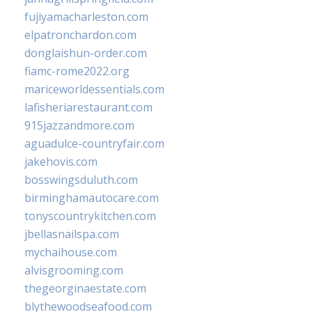
fujiyamacharleston.com
elpatronchardon.com
donglaishun-order.com
fiamc-rome2022.org
mariceworldessentials.com
lafisheriarestaurant.com
915jazzandmore.com
aguadulce-countryfair.com
jakehovis.com
bosswingsduluth.com
birminghamautocare.com
tonyscountrykitchen.com
jbellasnailspa.com
mychaihouse.com
alvisgrooming.com
thegeorginaestate.com
blythewoodseafood.com