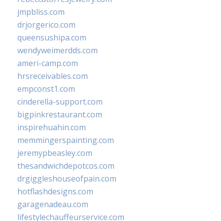
jmpbliss.com
drjorgerico.com
queensushipa.com
wendyweimerdds.com
ameri-camp.com
hrsreceivables.com
empconst1.com
cinderella-support.com
bigpinkrestaurant.com
inspirehuahin.com
memmingerspainting.com
jeremypbeasley.com
thesandwichdepotcos.com
drgiggleshouseofpain.com
hotflashdesigns.com
garagenadeau.com
lifestylechauffeurservice.com