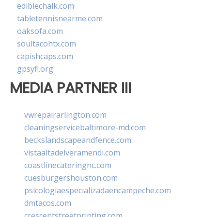
ediblechalk.com
tabletennisnearme.com
oaksofa.com
soultacohtx.com
capishcaps.com
gpsyfl.org
MEDIA PARTNER III
vwrepairarlington.com
cleaningservicebaltimore-md.com
beckslandscapeandfence.com
vistaaltadelveramendi.com
coastlinecateringnc.com
cuesburgershouston.com
psicologiaespecializadaencampeche.com
dmtacos.com
crescentstreetprinting.com