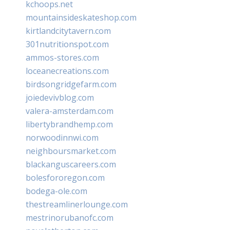
kchoops.net
mountainsideskateshop.com
kirtlandcitytavern.com
301nutritionspot.com
ammos-stores.com
loceanecreations.com
birdsongridgefarm.com
joiedevivblog.com
valera-amsterdam.com
libertybrandhemp.com
norwoodinnwi.com
neighboursmarket.com
blackanguscareers.com
bolesfororegon.com
bodega-ole.com
thestreamlinerlounge.com
mestrinorubanofc.com