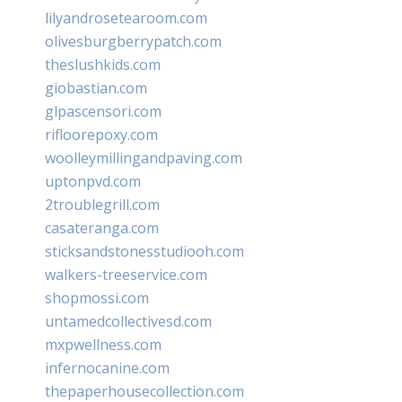
lilyandrosetearoom.com
olivesburgberrypatch.com
theslushkids.com
giobastian.com
glpascensori.com
rifloorepoxy.com
woolleymillingandpaving.com
uptonpvd.com
2troublegrill.com
casateranga.com
sticksandstonesstudiooh.com
walkers-treeservice.com
shopmossi.com
untamedcollectivesd.com
mxpwellness.com
infernocanine.com
thepaperhousecollection.com