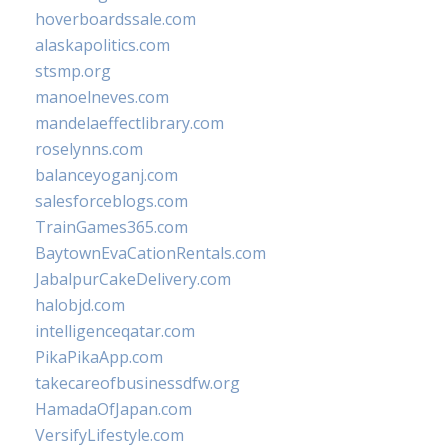
hoverboardssale.com
alaskapolitics.com
stsmp.org
manoelneves.com
mandelaeffectlibrary.com
roselynns.com
balanceyoganj.com
salesforceblogs.com
TrainGames365.com
BaytownEvaCationRentals.com
JabalpurCakeDelivery.com
halobjd.com
intelligenceqatar.com
PikaPikaApp.com
takecareofbusinessdfw.org
HamadaOfJapan.com
VersifyLifestyle.com