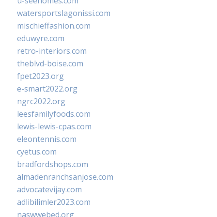
u-seehomes.com
watersportslagonissi.com
mischieffashion.com
eduwyre.com
retro-interiors.com
theblvd-boise.com
fpet2023.org
e-smart2022.org
ngrc2022.org
leesfamilyfoods.com
lewis-lewis-cpas.com
eleontennis.com
cyetus.com
bradfordshops.com
almadenranchsanjose.com
advocatevijay.com
adlibilimler2023.com
naswwebed.org