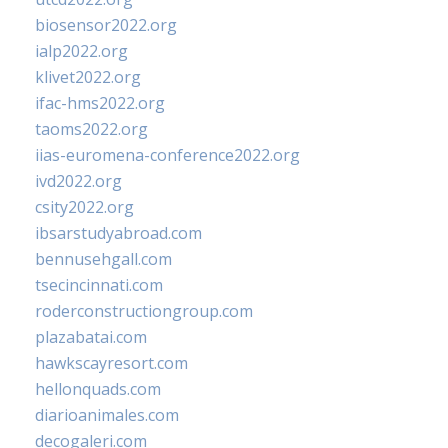
biosensor2022.org
ialp2022.org
klivet2022.org
ifac-hms2022.org
taoms2022.org
iias-euromena-conference2022.org
ivd2022.org
csity2022.org
ibsarstudyabroad.com
bennusehgall.com
tsecincinnati.com
roderconstructiongroup.com
plazabatai.com
hawkscayresort.com
hellonquads.com
diarioanimales.com
decogaleri.com