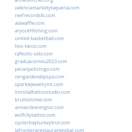
valenciamarketytaqueria.com
reefrecordsllc.com
alawaffle.com
aryouthfishing.com
united-basketball.com
tios-tacos.com
cafecito-satx.com
graduacionviu2023.com
pecanjackstogo.com
zengardendayspa.com
sparklejewelryinc.com
ironcladtattoostudio.com
bruinshome.com
annascleaningsvc.com
wolfcitytattoo.com
oysterbayturkeytrot.com
lafronterarestauranteybar.com