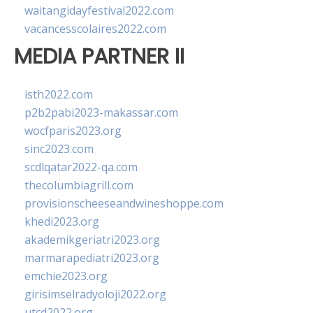
waitangidayfestival2022.com
vacancesscolaires2022.com
MEDIA PARTNER II
isth2022.com
p2b2pabi2023-makassar.com
wocfparis2023.org
sinc2023.com
scdlqatar2022-qa.com
thecolumbiagrill.com
provisionscheeseandwineshoppe.com
khedi2023.org
akademikgeriatri2023.org
marmarapediatri2023.org
emchie2023.org
girisimselradyoloji2022.org
utcd2022.org