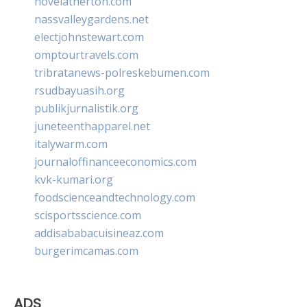
novelatherton.com
nassvalleygardens.net
electjohnstewart.com
omptourtravels.com
tribratanews-polreskebumen.com
rsudbayuasih.org
publikjurnalistik.org
juneteenthapparel.net
italywarm.com
journaloffinanceeconomics.com
kvk-kumari.org
foodscienceandtechnology.com
scisportsscience.com
addisababacuisineaz.com
burgerimcamas.com
ADS