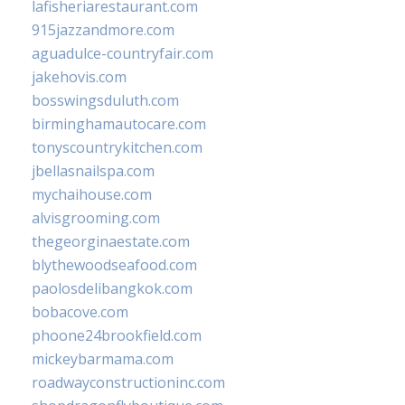
lafisheriarestaurant.com
915jazzandmore.com
aguadulce-countryfair.com
jakehovis.com
bosswingsduluth.com
birminghamautocare.com
tonyscountrykitchen.com
jbellasnailspa.com
mychaihouse.com
alvisgrooming.com
thegeorginaestate.com
blythewoodseafood.com
paolosdelibangkok.com
bobacove.com
phoone24brookfield.com
mickeybarmama.com
roadwayconstructioninc.com