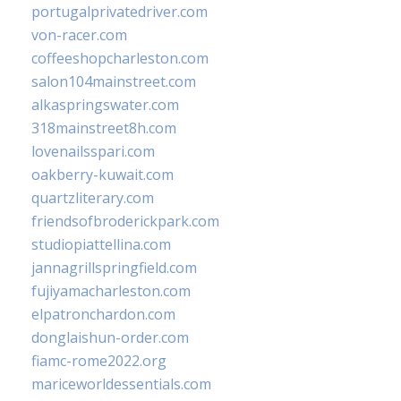
portugalprivatedriver.com
von-racer.com
coffeeshopcharleston.com
salon104mainstreet.com
alkaspringswater.com
318mainstreet8h.com
lovenailsspari.com
oakberry-kuwait.com
quartzliterary.com
friendsofbroderickpark.com
studiopiattellina.com
jannagrillspringfield.com
fujiyamacharleston.com
elpatronchardon.com
donglaishun-order.com
fiamc-rome2022.org
mariceworldessentials.com