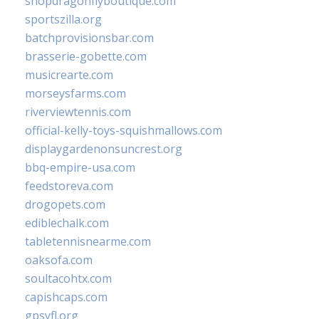
shopdragonflyboutique.com
sportszilla.org
batchprovisionsbar.com
brasserie-gobette.com
musicrearte.com
morseysfarms.com
riverviewtennis.com
official-kelly-toys-squishmallows.com
displaygardenonsuncrest.org
bbq-empire-usa.com
feedstoreva.com
drogopets.com
ediblechalk.com
tabletennisnearme.com
oaksofa.com
soultacohtx.com
capishcaps.com
gpsyfl.org