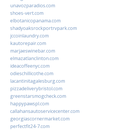
unavozparadios.com
shoes-vert.com
elbotanicopanama.com
shadyoaksrockportrvpark.com
jccoinlaundry.com
kautorepair.com
marjaeswinebar.com
elmazatlanclinton.com
ideacoffeenyc.com
odieschillicothe.com
lacantinitagalesburg.com
pizzadeliverybristol.com
greenstarsmogcheck.com
happypawspl.com
callahansautoservicecenter.com
georgiascornermarket.com
perfectfit24-7.com