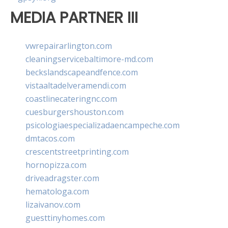
MEDIA PARTNER III
vwrepairarlington.com
cleaningservicebaltimore-md.com
beckslandscapeandfence.com
vistaaltadelveramendi.com
coastlinecateringnc.com
cuesburgershouston.com
psicologiaespecializadaencampeche.com
dmtacos.com
crescentstreetprinting.com
hornopizza.com
driveadragster.com
hematologa.com
lizaivanov.com
guesttinyhomes.com