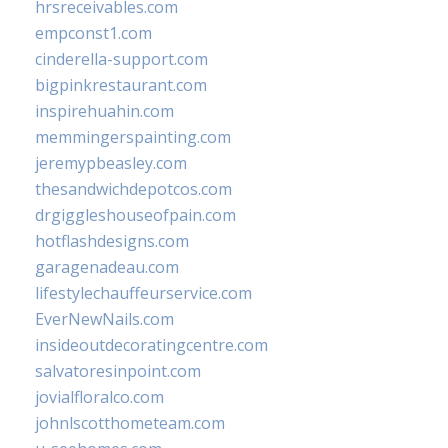
hrsreceivables.com
empconst1.com
cinderella-support.com
bigpinkrestaurant.com
inspirehuahin.com
memmingerspainting.com
jeremypbeasley.com
thesandwichdepotcos.com
drgiggleshouseofpain.com
hotflashdesigns.com
garagenadeau.com
lifestylechauffeurservice.com
EverNewNails.com
insideoutdecoratingcentre.com
salvatoresinpoint.com
jovialfloralco.com
johnlscotthometeam.com