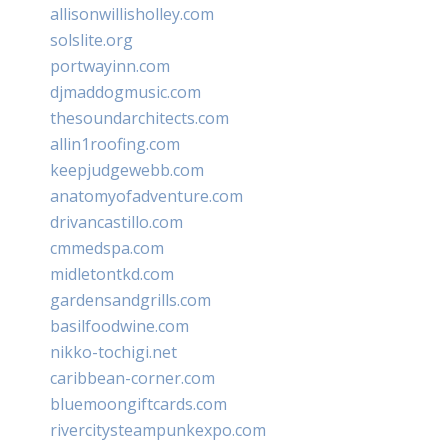
allisonwillisholley.com
solslite.org
portwayinn.com
djmaddogmusic.com
thesoundarchitects.com
allin1roofing.com
keepjudgewebb.com
anatomyofadventure.com
drivancastillo.com
cmmedspa.com
midletontkd.com
gardensandgrills.com
basilfoodwine.com
nikko-tochigi.net
caribbean-corner.com
bluemoongiftcards.com
rivercitysteampunkexpo.com