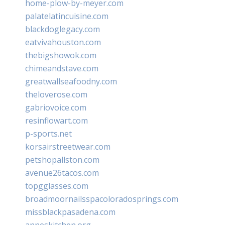
home-plow-by-meyer.com
palatelatincuisine.com
blackdoglegacy.com
eatvivahouston.com
thebigshowok.com
chimeandstave.com
greatwallseafoodny.com
theloverose.com
gabriovoice.com
resinflowart.com
p-sports.net
korsairstreetwear.com
petshopallston.com
avenue26tacos.com
topgglasses.com
broadmoornailsspacoloradosprings.com
missblackpasadena.com
anneskitchen.org