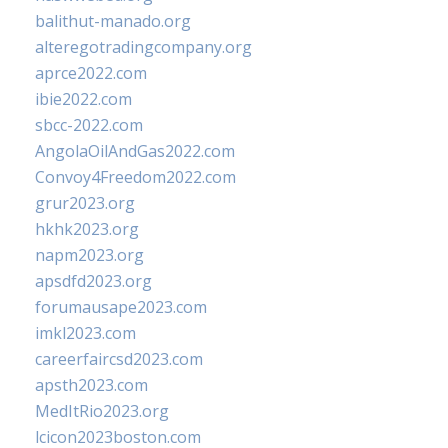
balithut-manado.org
alteregotradingcompany.org
aprce2022.com
ibie2022.com
sbcc-2022.com
AngolaOilAndGas2022.com
Convoy4Freedom2022.com
grur2023.org
hkhk2023.org
napm2023.org
apsdfd2023.org
forumausape2023.com
imkl2023.com
careerfaircsd2023.com
apsth2023.com
MedItRio2023.org
lcicon2023boston.com