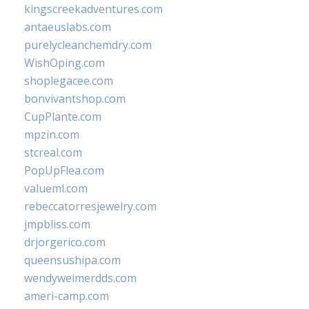
kingscreekadventures.com
antaeuslabs.com
purelycleanchemdry.com
WishOping.com
shoplegacee.com
bonvivantshop.com
CupPlante.com
mpzin.com
stcreal.com
PopUpFlea.com
valueml.com
rebeccatorresjewelry.com
jmpbliss.com
drjorgerico.com
queensushipa.com
wendyweimerdds.com
ameri-camp.com