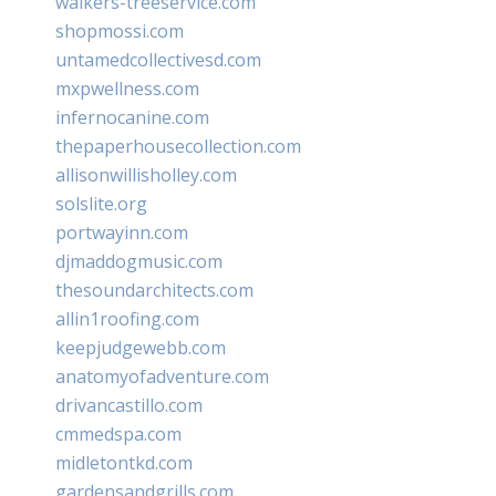
walkers-treeservice.com
shopmossi.com
untamedcollectivesd.com
mxpwellness.com
infernocanine.com
thepaperhousecollection.com
allisonwillisholley.com
solslite.org
portwayinn.com
djmaddogmusic.com
thesoundarchitects.com
allin1roofing.com
keepjudgewebb.com
anatomyofadventure.com
drivancastillo.com
cmmedspa.com
midletontkd.com
gardensandgrills.com