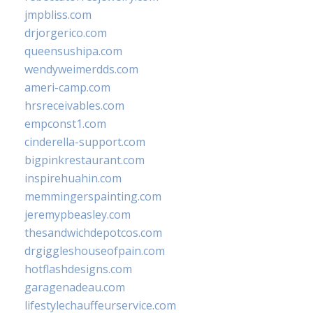
jmpbliss.com
drjorgerico.com
queensushipa.com
wendyweimerdds.com
ameri-camp.com
hrsreceivables.com
empconst1.com
cinderella-support.com
bigpinkrestaurant.com
inspirehuahin.com
memmingerspainting.com
jeremypbeasley.com
thesandwichdepotcos.com
drgiggleshouseofpain.com
hotflashdesigns.com
garagenadeau.com
lifestylechauffeurservice.com