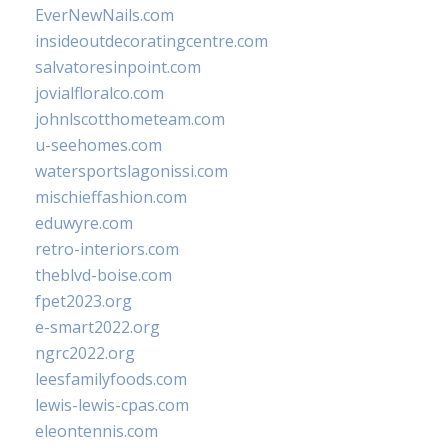
EverNewNails.com
insideoutdecoratingcentre.com
salvatoresinpoint.com
jovialfloralco.com
johnlscotthometeam.com
u-seehomes.com
watersportslagonissi.com
mischieffashion.com
eduwyre.com
retro-interiors.com
theblvd-boise.com
fpet2023.org
e-smart2022.org
ngrc2022.org
leesfamilyfoods.com
lewis-lewis-cpas.com
eleontennis.com