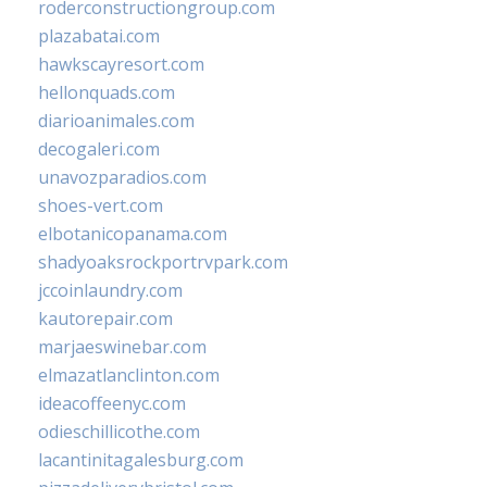
roderconstructiongroup.com
plazabatai.com
hawkscayresort.com
hellonquads.com
diarioanimales.com
decogaleri.com
unavozparadios.com
shoes-vert.com
elbotanicopanama.com
shadyoaksrockportrvpark.com
jccoinlaundry.com
kautorepair.com
marjaeswinebar.com
elmazatlanclinton.com
ideacoffeenyc.com
odieschillicothe.com
lacantinitagalesburg.com