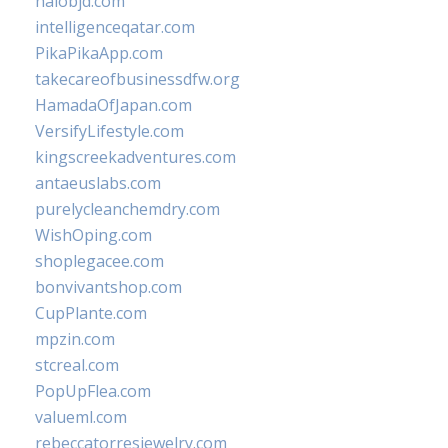
halobjd.com
intelligenceqatar.com
PikaPikaApp.com
takecareofbusinessdfw.org
HamadaOfJapan.com
VersifyLifestyle.com
kingscreekadventures.com
antaeuslabs.com
purelycleanchemdry.com
WishOping.com
shoplegacee.com
bonvivantshop.com
CupPlante.com
mpzin.com
stcreal.com
PopUpFlea.com
valueml.com
rebeccatorresjewelry.com