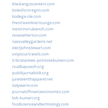
blackanguscareers.com
bolesfororegon.com
bodega-ole.com
thestreamlinerlounge.com
mestrinorubanofc.com
novelatherton.com
nassvalleygardens.net
electjohnstewart.com
omptourtravels.com
tribratanews-polreskebumen.com
rsudbayuasih.org
publikjurnalistik.org
juneteenthapparel.net
italywarm.com
journaloffinanceeconomics.com
kvk-kumari.org
foodscienceandtechnology.com