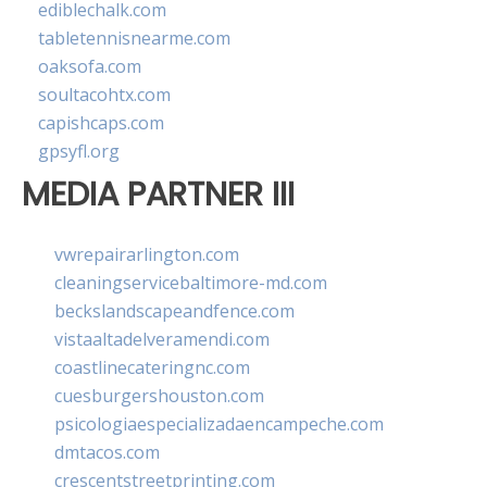
ediblechalk.com
tabletennisnearme.com
oaksofa.com
soultacohtx.com
capishcaps.com
gpsyfl.org
MEDIA PARTNER III
vwrepairarlington.com
cleaningservicebaltimore-md.com
beckslandscapeandfence.com
vistaaltadelveramendi.com
coastlinecateringnc.com
cuesburgershouston.com
psicologiaespecializadaencampeche.com
dmtacos.com
crescentstreetprinting.com