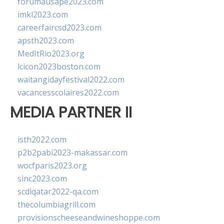
forumausape2023.com
imkl2023.com
careerfaircsd2023.com
apsth2023.com
MedItRio2023.org
lcicon2023boston.com
waitangidayfestival2022.com
vacancesscolaires2022.com
MEDIA PARTNER II
isth2022.com
p2b2pabi2023-makassar.com
wocfparis2023.org
sinc2023.com
scdlqatar2022-qa.com
thecolumbiagrill.com
provisionscheeseandwineshoppe.com