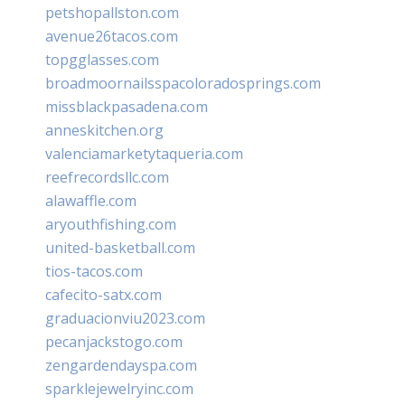
petshopallston.com
avenue26tacos.com
topgglasses.com
broadmoornailsspacoloradosprings.com
missblackpasadena.com
anneskitchen.org
valenciamarketytaqueria.com
reefrecordsllc.com
alawaffle.com
aryouthfishing.com
united-basketball.com
tios-tacos.com
cafecito-satx.com
graduacionviu2023.com
pecanjackstogo.com
zengardendayspa.com
sparklejewelryinc.com