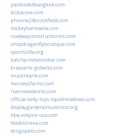
paolosdelibangkok.com
bobacove.com
phoone24brookfield.com
mickeybarmama.com
roadwayconstructioninc.com
shopdragonflyboutique.com
sportszilla.org
batchprovisionsbar.com
brasserie-gobette.com
musicrearte.com
morseysfarms.com
riverviewtennis.com
official-kelly-toys-squishmallows.com
displaygardenonsuncrest.org
bbq-empire-usa.com
feedstoreva.com
drogopets.com