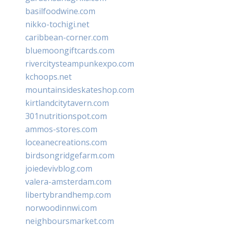
basilfoodwine.com
nikko-tochigi.net
caribbean-corner.com
bluemoongiftcards.com
rivercitysteampunkexpo.com
kchoops.net
mountainsideskateshop.com
kirtlandcitytavern.com
301nutritionspot.com
ammos-stores.com
loceanecreations.com
birdsongridgefarm.com
joiedevivblog.com
valera-amsterdam.com
libertybrandhemp.com
norwoodinnwi.com
neighboursmarket.com