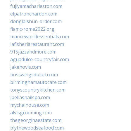
fujiyamacharleston.com
elpatronchardon.com
donglaishun-order.com
fiamc-rome2022.org
mariceworldessentials.com
lafisheriarestaurant.com
915jazzandmore.com
aguadulce-countryfair.com
jakehovis.com
bosswingsduluth.com
birminghamautocare.com
tonyscountrykitchen.com
jbellasnailspa.com
mychaihouse.com
alvisgrooming.com
thegeorginaestate.com
blythewoodseafood.com