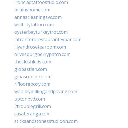
ironcladtattoostudio.com
bruinshome.com
annascleaningsvc.com
wolfcitytattoo.com
oysterbayturkeytrot.com
lafronterarestauranteybar.com
lilyandrosetearoom.com
olivesburgberrypatch.com
theslushkids.com
giobastian.com
glpascensori.com
rifloorepoxy.com
woolleymillingandpaving.com
uptonpvd.com
2troublegrill.com
casateranga.com
sticksandstonesstudiooh.com