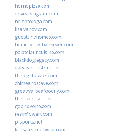
hornopizza.com
driveadragster.com
hematologa.com
lizaivanov.com
guesttinyhomes.com
home-plow-by-meyer.com
palatelatincuisine.com
blackdoglegacy.com
eatvivahouston.com
thebigshowok.com
chimeandstave.com
greatwallseafoodny.com
theloverose.com
gabriovoice.com
resinflowart.com
p-sports.net
korsairstreetwear.com