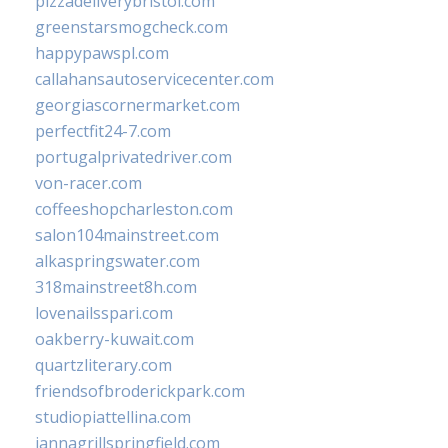
pizzadeliverybristol.com
greenstarsmogcheck.com
happypawspl.com
callahansautoservicecenter.com
georgiascornermarket.com
perfectfit24-7.com
portugalprivatedriver.com
von-racer.com
coffeeshopcharleston.com
salon104mainstreet.com
alkaspringswater.com
318mainstreet8h.com
lovenailsspari.com
oakberry-kuwait.com
quartzliterary.com
friendsofbroderickpark.com
studiopiattellina.com
jannagrillspringfield.com