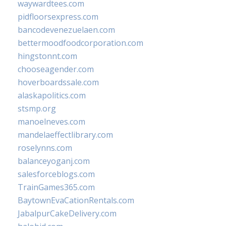
waywardtees.com
pidfloorsexpress.com
bancodevenezuelaen.com
bettermoodfoodcorporation.com
hingstonnt.com
chooseagender.com
hoverboardssale.com
alaskapolitics.com
stsmp.org
manoelneves.com
mandelaeffectlibrary.com
roselynns.com
balanceyoganj.com
salesforceblogs.com
TrainGames365.com
BaytownEvaCationRentals.com
JabalpurCakeDelivery.com