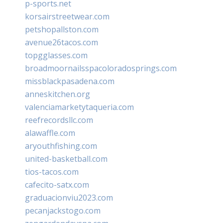
p-sports.net
korsairstreetwear.com
petshopallston.com
avenue26tacos.com
topgglasses.com
broadmoornailsspacoloradosprings.com
missblackpasadena.com
anneskitchen.org
valenciamarketytaqueria.com
reefrecordsllc.com
alawaffle.com
aryouthfishing.com
united-basketball.com
tios-tacos.com
cafecito-satx.com
graduacionviu2023.com
pecanjackstogo.com