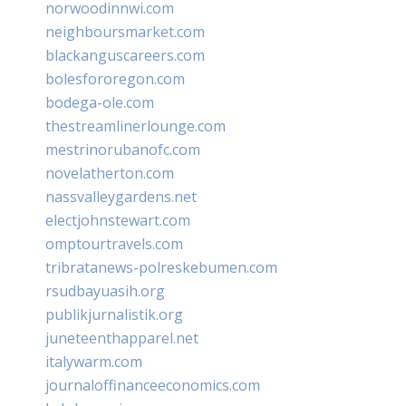
norwoodinnwi.com
neighboursmarket.com
blackanguscareers.com
bolesfororegon.com
bodega-ole.com
thestreamlinerlounge.com
mestrinorubanofc.com
novelatherton.com
nassvalleygardens.net
electjohnstewart.com
omptourtravels.com
tribratanews-polreskebumen.com
rsudbayuasih.org
publikjurnalistik.org
juneteenthapparel.net
italywarm.com
journaloffinanceeconomics.com