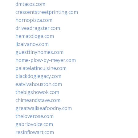
dmtacos.com
crescentstreetprinting.com
hornopizza.com
driveadragster.com
hematologa.com
lizaivanov.com
guesttinyhomes.com
home-plow-by-meyer.com
palatelatincuisine.com
blackdoglegacy.com
eatvivahouston.com
thebigshowok.com
chimeandstave.com
greatwallseafoodny.com
theloverose.com
gabriovoice.com
resinflowart.com