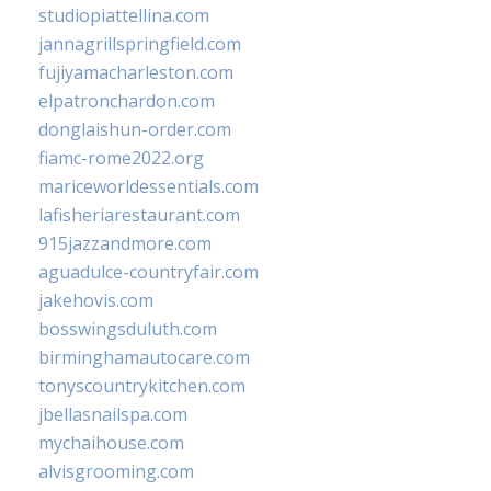
studiopiattellina.com
jannagrillspringfield.com
fujiyamacharleston.com
elpatronchardon.com
donglaishun-order.com
fiamc-rome2022.org
mariceworldessentials.com
lafisheriarestaurant.com
915jazzandmore.com
aguadulce-countryfair.com
jakehovis.com
bosswingsduluth.com
birminghamautocare.com
tonyscountrykitchen.com
jbellasnailspa.com
mychaihouse.com
alvisgrooming.com