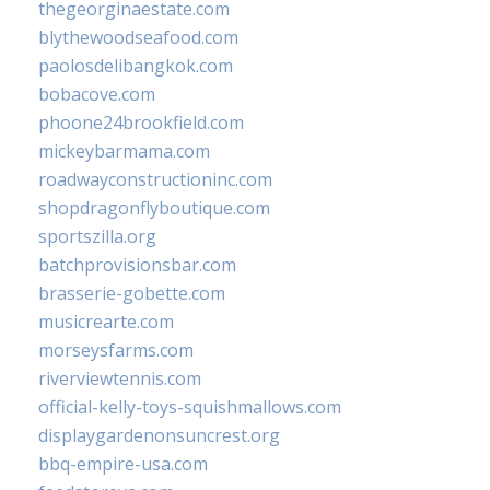
thegeorginaestate.com
blythewoodseafood.com
paolosdelibangkok.com
bobacove.com
phoone24brookfield.com
mickeybarmama.com
roadwayconstructioninc.com
shopdragonflyboutique.com
sportszilla.org
batchprovisionsbar.com
brasserie-gobette.com
musicrearte.com
morseysfarms.com
riverviewtennis.com
official-kelly-toys-squishmallows.com
displaygardenonsuncrest.org
bbq-empire-usa.com