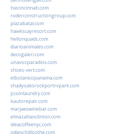
bennusehgall.com
tsecincinnati.com
roderconstructiongroup.com
plazabatai.com
hawkscayresort.com
hellonquads.com
diarioanimales.com
decogaleri.com
unavozparadios.com
shoes-vert.com
elbotanicopanama.com
shadyoaksrockportrvpark.com
jccoinlaundry.com
kautorepair.com
marjaeswinebar.com
elmazatlanclinton.com
ideacoffeenyc.com
odieschillicothe.com