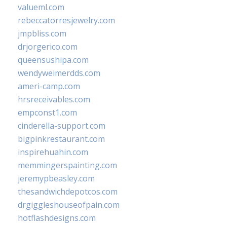
valueml.com
rebeccatorresjewelry.com
jmpbliss.com
drjorgerico.com
queensushipa.com
wendyweimerdds.com
ameri-camp.com
hrsreceivables.com
empconst1.com
cinderella-support.com
bigpinkrestaurant.com
inspirehuahin.com
memmingerspainting.com
jeremypbeasley.com
thesandwichdepotcos.com
drgiggleshouseofpain.com
hotflashdesigns.com