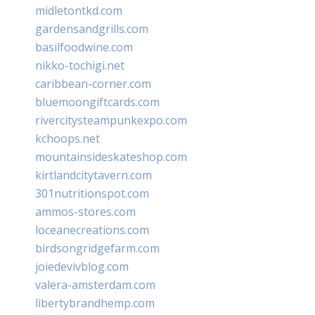
midletontkd.com
gardensandgrills.com
basilfoodwine.com
nikko-tochigi.net
caribbean-corner.com
bluemoongiftcards.com
rivercitysteampunkexpo.com
kchoops.net
mountainsideskateshop.com
kirtlandcitytavern.com
301nutritionspot.com
ammos-stores.com
loceanecreations.com
birdsongridgefarm.com
joiedevivblog.com
valera-amsterdam.com
libertybrandhemp.com