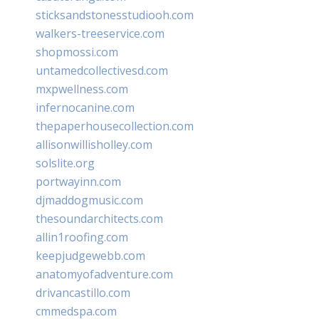
sticksandstonesstudiooh.com
walkers-treeservice.com
shopmossi.com
untamedcollectivesd.com
mxpwellness.com
infernocanine.com
thepaperhousecollection.com
allisonwillisholley.com
solslite.org
portwayinn.com
djmaddogmusic.com
thesoundarchitects.com
allin1roofing.com
keepjudgewebb.com
anatomyofadventure.com
drivancastillo.com
cmmedspa.com