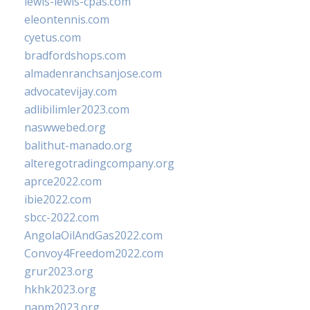
lewis-lewis-cpas.com
eleontennis.com
cyetus.com
bradfordshops.com
almadenranchsanjose.com
advocatevijay.com
adlibilimler2023.com
naswwebed.org
balithut-manado.org
alteregotradingcompany.org
aprce2022.com
ibie2022.com
sbcc-2022.com
AngolaOilAndGas2022.com
Convoy4Freedom2022.com
grur2023.org
hkhk2023.org
napm2023.org