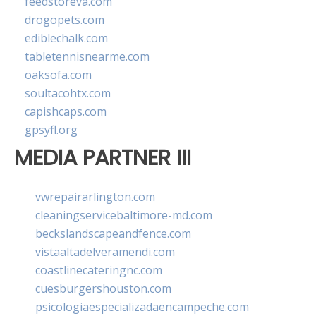
feedstoreva.com
drogopets.com
ediblechalk.com
tabletennisnearme.com
oaksofa.com
soultacohtx.com
capishcaps.com
gpsyfl.org
MEDIA PARTNER III
vwrepairarlington.com
cleaningservicebaltimore-md.com
beckslandscapeandfence.com
vistaaltadelveramendi.com
coastlinecateringnc.com
cuesburgershouston.com
psicologiaespecializadaencampeche.com