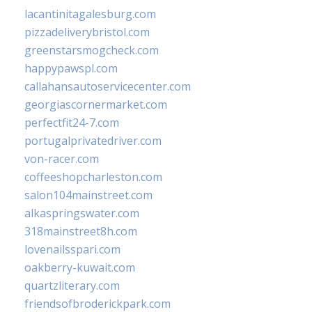
lacantinitagalesburg.com
pizzadeliverybristol.com
greenstarsmogcheck.com
happypawspl.com
callahansautoservicecenter.com
georgiascornermarket.com
perfectfit24-7.com
portugalprivatedriver.com
von-racer.com
coffeeshopcharleston.com
salon104mainstreet.com
alkaspringswater.com
318mainstreet8h.com
lovenailsspari.com
oakberry-kuwait.com
quartzliterary.com
friendsofbroderickpark.com