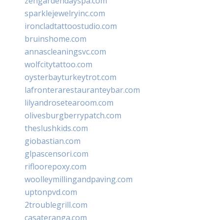
zengardendayspa.com
sparklejewelryinc.com
ironcladtattoostudio.com
bruinshome.com
annascleaningsvc.com
wolfcitytattoo.com
oysterbayturkeytrot.com
lafronterarestauranteybar.com
lilyandrosetearoom.com
olivesburgberrypatch.com
theslushkids.com
giobastian.com
glpascensori.com
rifloorepoxy.com
woolleymillingandpaving.com
uptonpvd.com
2troublegrill.com
casateranga.com