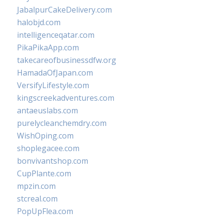
JabalpurCakeDelivery.com
halobjd.com
intelligenceqatar.com
PikaPikaApp.com
takecareofbusinessdfw.org
HamadaOfJapan.com
VersifyLifestyle.com
kingscreekadventures.com
antaeuslabs.com
purelycleanchemdry.com
WishOping.com
shoplegacee.com
bonvivantshop.com
CupPlante.com
mpzin.com
stcreal.com
PopUpFlea.com