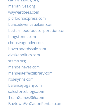
catfriends-bg.org
marianlives.org
waywardtees.com
pidfloorsexpress.com
bancodevenezuelaen.com
bettermoodfoodcorporation.com
hingstonnt.com
chooseagender.com
hoverboardssale.com
alaskapolitics.com
stsmp.org
manoelneves.com
mandelaeffectlibrary.com
roselynns.com
balanceyoganj.com
salesforceblogs.com
TrainGames365.com
BaytownEvaCationRentals.com