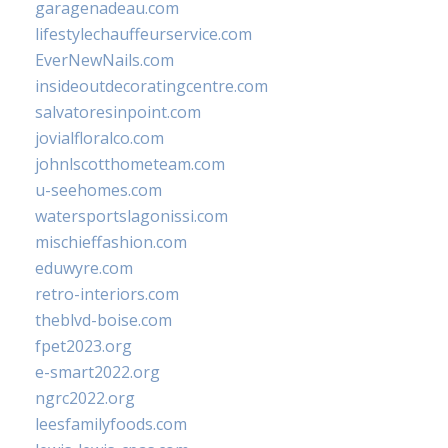
garagenadeau.com
lifestylechauffeurservice.com
EverNewNails.com
insideoutdecoratingcentre.com
salvatoresinpoint.com
jovialfloralco.com
johnlscotthometeam.com
u-seehomes.com
watersportslagonissi.com
mischieffashion.com
eduwyre.com
retro-interiors.com
theblvd-boise.com
fpet2023.org
e-smart2022.org
ngrc2022.org
leesfamilyfoods.com