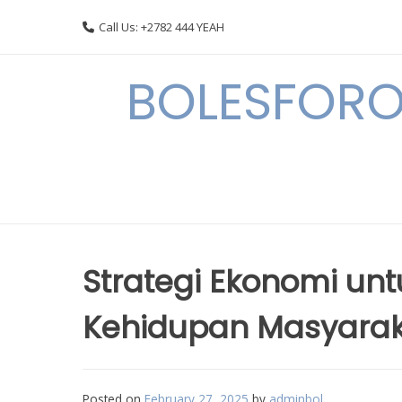
Skip
Call Us: +2782 444 YEAH
to
content
BOLESFORO
Strategi Ekonomi un
Kehidupan Masyarak
Posted on
February 27, 2025
by
adminbol