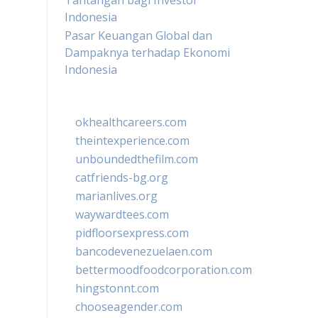
Tantangan bagi Investor
Indonesia
Pasar Keuangan Global dan
Dampaknya terhadap Ekonomi
Indonesia
okhealthcareers.com
theintexperience.com
unboundedthefilm.com
catfriends-bg.org
marianlives.org
waywardtees.com
pidfloorsexpress.com
bancodevenezuelaen.com
bettermoodfoodcorporation.com
hingstonnt.com
chooseagender.com