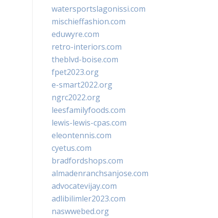
watersportslagonissi.com
mischieffashion.com
eduwyre.com
retro-interiors.com
theblvd-boise.com
fpet2023.org
e-smart2022.org
ngrc2022.org
leesfamilyfoods.com
lewis-lewis-cpas.com
eleontennis.com
cyetus.com
bradfordshops.com
almadenranchsanjose.com
advocatevijay.com
adlibilimler2023.com
naswwebed.org