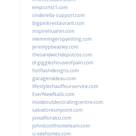
empconst1.com
cinderella-support.com
bigpinkrestaurant.com
inspirehuahin.com
memmingerspainting.com
jeremypbeasley.com
thesandwichdepotcos.com
drgiggleshouseofpain.com
hotflashdesigns.com
garagenadeau.com
lifestylechauffeurservice.com
EverNewNails.com
insideoutdecoratingcentre.com
salvatoresinpoint.com
jovialfloralco.com
johnlscotthometeam.com
u-seehomes.com