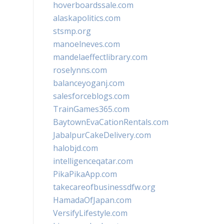
hoverboardssale.com
alaskapolitics.com
stsmp.org
manoelneves.com
mandelaeffectlibrary.com
roselynns.com
balanceyoganj.com
salesforceblogs.com
TrainGames365.com
BaytownEvaCationRentals.com
JabalpurCakeDelivery.com
halobjd.com
intelligenceqatar.com
PikaPikaApp.com
takecareofbusinessdfw.org
HamadaOfJapan.com
VersifyLifestyle.com