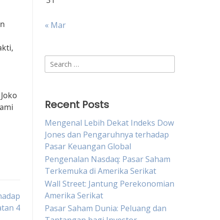
31
an
« Mar
kti,
Search
for:
 Joko
Recent Posts
kami
Mengenal Lebih Dekat Indeks Dow
Jones dan Pengaruhnya terhadap
Pasar Keuangan Global
Pengenalan Nasdaq: Pasar Saham
Terkemuka di Amerika Serikat
Wall Street: Jantung Perekonomian
Amerika Serikat
hadap
tan 4
Pasar Saham Dunia: Peluang dan