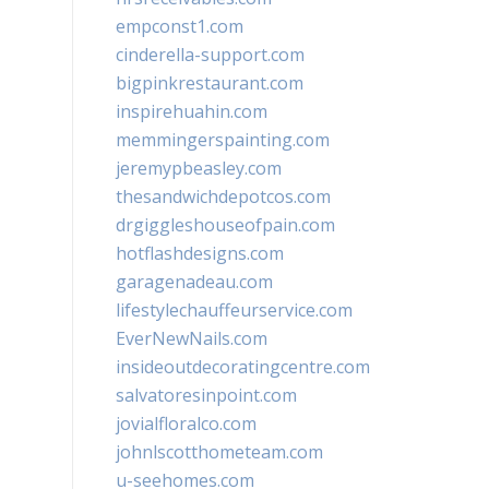
empconst1.com
cinderella-support.com
bigpinkrestaurant.com
inspirehuahin.com
memmingerspainting.com
jeremypbeasley.com
thesandwichdepotcos.com
drgiggleshouseofpain.com
hotflashdesigns.com
garagenadeau.com
lifestylechauffeurservice.com
EverNewNails.com
insideoutdecoratingcentre.com
salvatoresinpoint.com
jovialfloralco.com
johnlscotthometeam.com
u-seehomes.com