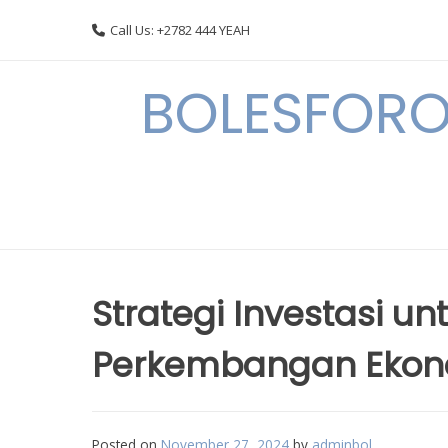
Skip
Call Us: +2782 444 YEAH
to
content
BOLESFORO
Strategi Investasi u
Perkembangan Ekonom
Posted on
November 27, 2024
by
adminbol