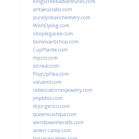
kingscreekadventures.com
antaeuslabs.com
purelycleanchemdry.com
WishOping.com
shoplegacee.com
bonvivantshop.com
CupPlante.com
mpzin.com
stcreal.com
PopUpFlea.com
valueml.com
rebeccatorresjewelry.com
jmpbliss.com
drjorgerico.com
queensushipa.com
wendyweimerdds.com
ameri-camp.com
hrsreceivables.com