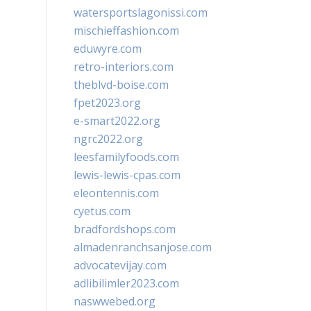
watersportslagonissi.com
mischieffashion.com
eduwyre.com
retro-interiors.com
theblvd-boise.com
fpet2023.org
e-smart2022.org
ngrc2022.org
leesfamilyfoods.com
lewis-lewis-cpas.com
eleontennis.com
cyetus.com
bradfordshops.com
almadenranchsanjose.com
advocatevijay.com
adlibilimler2023.com
naswwebed.org