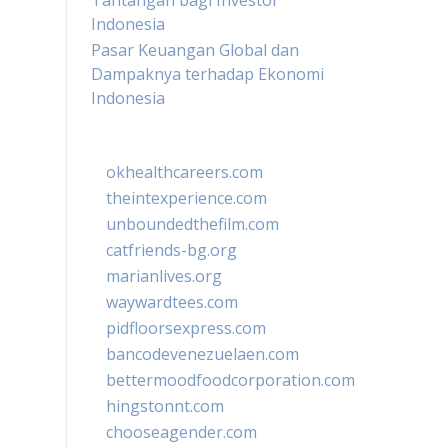
Tantangan bagi Investor
Indonesia
Pasar Keuangan Global dan
Dampaknya terhadap Ekonomi
Indonesia
okhealthcareers.com
theintexperience.com
unboundedthefilm.com
catfriends-bg.org
marianlives.org
waywardtees.com
pidfloorsexpress.com
bancodevenezuelaen.com
bettermoodfoodcorporation.com
hingstonnt.com
chooseagender.com