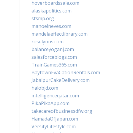
hoverboardssale.com
alaskapolitics.com
stsmp.org
manoelneves.com
mandelaeffectlibrary.com
roselynns.com
balanceyoganj.com
salesforceblogs.com
TrainGames365.com
BaytownEvaCationRentals.com
JabalpurCakeDelivery.com
halobjd.com
intelligenceqatar.com
PikaPikaApp.com
takecareofbusinessdfw.org
HamadaOfJapan.com
VersifyLifestyle.com