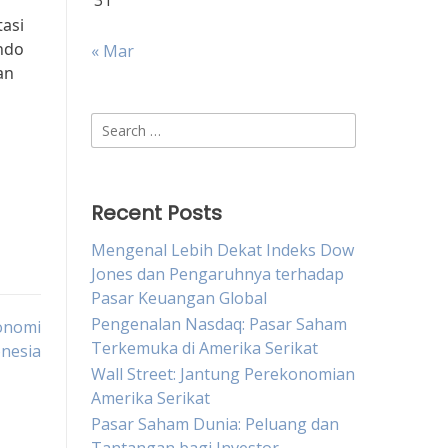
31
tasi
ndo
« Mar
an
Search
for:
Recent Posts
Mengenal Lebih Dekat Indeks Dow
Jones dan Pengaruhnya terhadap
Pasar Keuangan Global
Pengenalan Nasdaq: Pasar Saham
konomi
Terkemuka di Amerika Serikat
onesia
Wall Street: Jantung Perekonomian
Amerika Serikat
Pasar Saham Dunia: Peluang dan