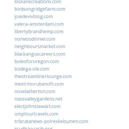
loceanecreations.com
birdsongridgefarm.com
joiedevivblog.com
valera-amsterdam.com
libertybrandhemp.com
norwoodinnwi.com
neighboursmarket.com
blackanguscareers.com
bolesfororegon.com
bodega-ole.com
thestreamlinerlounge.com
mestrinorubanofc.com
novelatherton.com
nassvalleygardens.net
electjohnstewart.com
omptourtravels.com
tribratanews-polreskebumen.com
rsudbayuasih.org