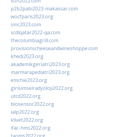
isth2022.com
p2b2pabi2023-makassar.com
wocfparis2023.org
sinc2023.com
scdlqatar2022-qa.com
thecolumbiagrill.com
provisionscheeseandwineshoppe.com
khedi2023.org
akademikgeriatri2023.org
marmarapediatri2023.org
emchie2023.org
girisimselradyoloji2022.org
utcd2022.org
biosensor2022.org
ialp2022.org
klivet2022.org
ifac-hms2022.org
taoms2022.org