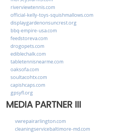
riverviewtennis.com
official-kelly-toys-squishmallows.com
displaygardenonsuncrest.org
bbq-empire-usa.com
feedstoreva.com
drogopets.com
ediblechalk.com
tabletennisnearme.com
oaksofa.com
soultacohtx.com
capishcaps.com
gpsyfl.org
MEDIA PARTNER III
vwrepairarlington.com
cleaningservicebaltimore-md.com