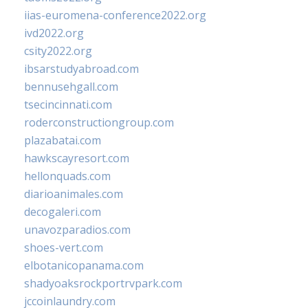
iias-euromena-conference2022.org
ivd2022.org
csity2022.org
ibsarstudyabroad.com
bennusehgall.com
tsecincinnati.com
roderconstructiongroup.com
plazabatai.com
hawkscayresort.com
hellonquads.com
diarioanimales.com
decogaleri.com
unavozparadios.com
shoes-vert.com
elbotanicopanama.com
shadyoaksrockportrvpark.com
jccoinlaundry.com