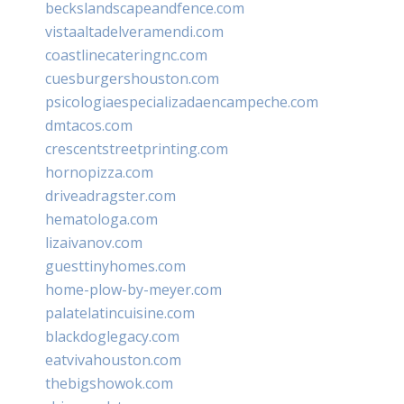
beckslandscapeandfence.com
vistaaltadelveramendi.com
coastlinecateringnc.com
cuesburgershouston.com
psicologiaespecializadaencampeche.com
dmtacos.com
crescentstreetprinting.com
hornopizza.com
driveadragster.com
hematologa.com
lizaivanov.com
guesttinyhomes.com
home-plow-by-meyer.com
palatelatincuisine.com
blackdoglegacy.com
eatvivahouston.com
thebigshowok.com