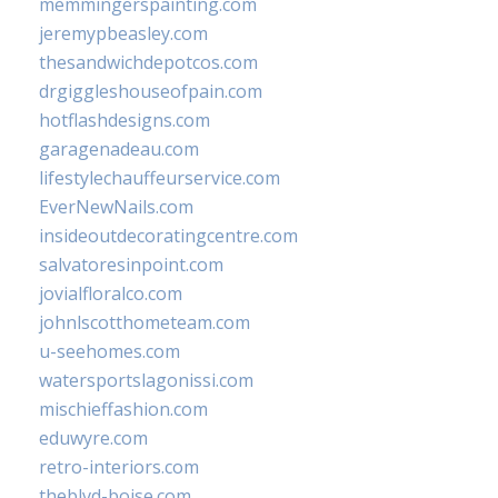
memmingerspainting.com
jeremypbeasley.com
thesandwichdepotcos.com
drgiggleshouseofpain.com
hotflashdesigns.com
garagenadeau.com
lifestylechauffeurservice.com
EverNewNails.com
insideoutdecoratingcentre.com
salvatoresinpoint.com
jovialfloralco.com
johnlscotthometeam.com
u-seehomes.com
watersportslagonissi.com
mischieffashion.com
eduwyre.com
retro-interiors.com
theblvd-boise.com