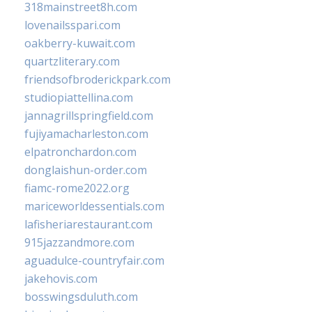
318mainstreet8h.com
lovenailsspari.com
oakberry-kuwait.com
quartzliterary.com
friendsofbroderickpark.com
studiopiattellina.com
jannagrillspringfield.com
fujiyamacharleston.com
elpatronchardon.com
donglaishun-order.com
fiamc-rome2022.org
mariceworldessentials.com
lafisheriarestaurant.com
915jazzandmore.com
aguadulce-countryfair.com
jakehovis.com
bosswingsduluth.com