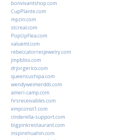
bonvivantshop.com
CupPlante.com
mpzin.com
stcreal.com
PopUpFlea.com
valueml.com
rebeccatorresjewelry.com
jmpbliss.com
drjorgerico.com
queensushipa.com
wendyweimerdds.com
ameri-camp.com
hrsreceivables.com
empconst1.com
cinderella-support.com
bigpinkrestaurant.com
inspirehuahin.com