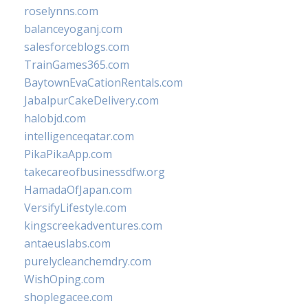
roselynns.com
balanceyoganj.com
salesforceblogs.com
TrainGames365.com
BaytownEvaCationRentals.com
JabalpurCakeDelivery.com
halobjd.com
intelligenceqatar.com
PikaPikaApp.com
takecareofbusinessdfw.org
HamadaOfJapan.com
VersifyLifestyle.com
kingscreekadventures.com
antaeuslabs.com
purelycleanchemdry.com
WishOping.com
shoplegacee.com