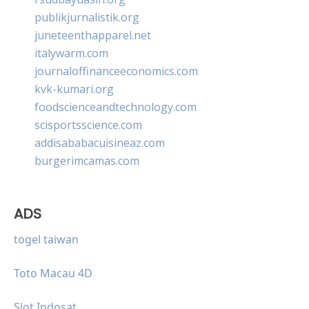
publikjurnalistik.org
juneteenthapparel.net
italywarm.com
journaloffinanceeconomics.com
kvk-kumari.org
foodscienceandtechnology.com
scisportsscience.com
addisababacuisineaz.com
burgerimcamas.com
ADS
togel taiwan
Toto Macau 4D
Slot Indosat