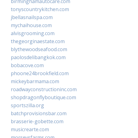
birminghamautocare.com
tonyscountrykitchen.com
jbellasnailspa.com
mychaihouse.com
alvisgrooming.com
thegeorginaestate.com
blythewoodseafood.com
paolosdelibangkok.com
bobacove.com
phoone24brookfield.com
mickeybarmama.com
roadwayconstructioninc.com
shopdragonflyboutique.com
sportszilla.org
batchprovisionsbar.com
brasserie-gobette.com
musicrearte.com
morseysfarms.com