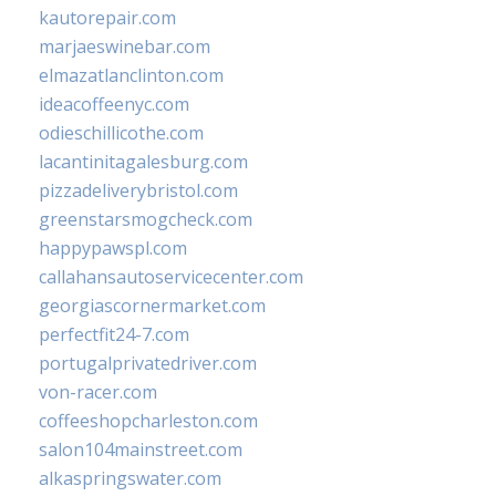
kautorepair.com
marjaeswinebar.com
elmazatlanclinton.com
ideacoffeenyc.com
odieschillicothe.com
lacantinitagalesburg.com
pizzadeliverybristol.com
greenstarsmogcheck.com
happypawspl.com
callahansautoservicecenter.com
georgiascornermarket.com
perfectfit24-7.com
portugalprivatedriver.com
von-racer.com
coffeeshopcharleston.com
salon104mainstreet.com
alkaspringswater.com