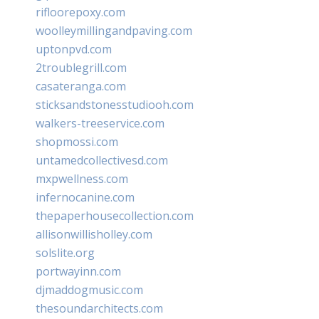
rifloorepoxy.com
woolleymillingandpaving.com
uptonpvd.com
2troublegrill.com
casateranga.com
sticksandstonesstudiooh.com
walkers-treeservice.com
shopmossi.com
untamedcollectivesd.com
mxpwellness.com
infernocanine.com
thepaperhousecollection.com
allisonwillisholley.com
solslite.org
portwayinn.com
djmaddogmusic.com
thesoundarchitects.com