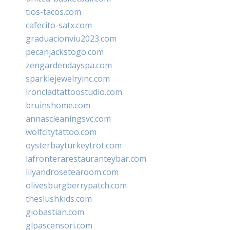
tios-tacos.com
cafecito-satx.com
graduacionviu2023.com
pecanjackstogo.com
zengardendayspa.com
sparklejewelryinc.com
ironcladtattoostudio.com
bruinshome.com
annascleaningsvc.com
wolfcitytattoo.com
oysterbayturkeytrot.com
lafronterarestauranteybar.com
lilyandrosetearoom.com
olivesburgberrypatch.com
theslushkids.com
giobastian.com
glpascensori.com