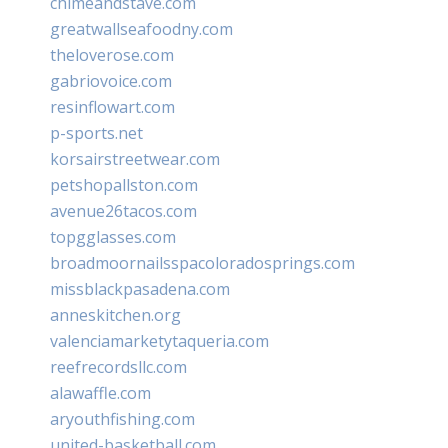
chimeandstave.com
greatwallseafoodny.com
theloverose.com
gabriovoice.com
resinflowart.com
p-sports.net
korsairstreetwear.com
petshopallston.com
avenue26tacos.com
topgglasses.com
broadmoornailsspacoloradosprings.com
missblackpasadena.com
anneskitchen.org
valenciamarketytaqueria.com
reefrecordsllc.com
alawaffle.com
aryouthfishing.com
united-basketball.com