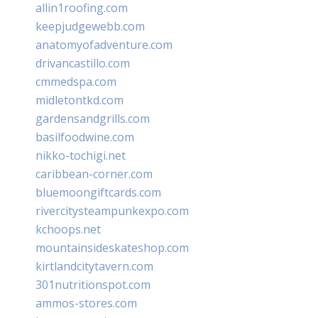
allin1roofing.com
keepjudgewebb.com
anatomyofadventure.com
drivancastillo.com
cmmedspa.com
midletontkd.com
gardensandgrills.com
basilfoodwine.com
nikko-tochigi.net
caribbean-corner.com
bluemoongiftcards.com
rivercitysteampunkexpo.com
kchoops.net
mountainsideskateshop.com
kirtlandcitytavern.com
301nutritionspot.com
ammos-stores.com