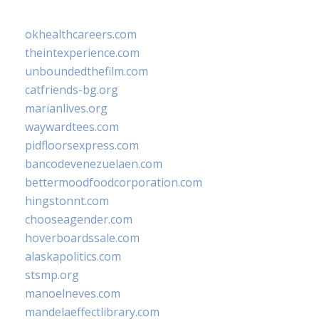
okhealthcareers.com
theintexperience.com
unboundedthefilm.com
catfriends-bg.org
marianlives.org
waywardtees.com
pidfloorsexpress.com
bancodevenezuelaen.com
bettermoodfoodcorporation.com
hingstonnt.com
chooseagender.com
hoverboardssale.com
alaskapolitics.com
stsmp.org
manoelneves.com
mandelaeffectlibrary.com