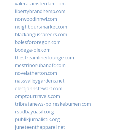
valera-amsterdam.com
libertybrandhemp.com
norwoodinnwi.com
neighboursmarket.com
blackanguscareers.com
bolesfororegon.com
bodega-ole.com
thestreamlinerlounge.com
mestrinorubanofc.com
novelatherton.com
nassvalleygardens.net
electjohnstewart.com
omptourtravels.com
tribratanews-polreskebumen.com
rsudbayuasih.org
publikjurnalistik.org
juneteenthapparel.net