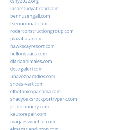
csity2022.org
ibsarstudyabroad.com
bennusehgall.com
tsecincinnati.com
roderconstructiongroup.com
plazabatai.com
hawkscayresort.com
hellonquads.com
diarioanimales.com
decogaleri.com
unavozparadios.com
shoes-vert.com
elbotanicopanama.com
shadyoaksrockportrvpark.com
jccoinlaundry.com
kautorepair.com
marjaeswinebar.com
elmazatlanclinton.com