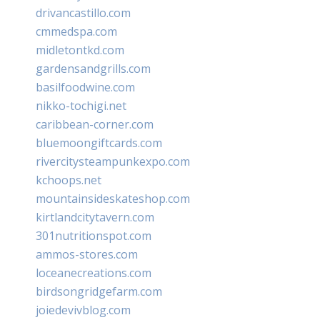
drivancastillo.com
cmmedspa.com
midletontkd.com
gardensandgrills.com
basilfoodwine.com
nikko-tochigi.net
caribbean-corner.com
bluemoongiftcards.com
rivercitysteampunkexpo.com
kchoops.net
mountainsideskateshop.com
kirtlandcitytavern.com
301nutritionspot.com
ammos-stores.com
loceanecreations.com
birdsongridgefarm.com
joiedevivblog.com