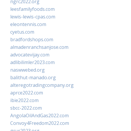
ngrc2022.org
leesfamilyfoods.com
lewis-lewis-cpas.com
eleontennis.com
cyetus.com
bradfordshops.com
almadenranchsanjose.com
advocatevijay.com
adlibilimler2023.com
naswwebed.org
balithut-manado.org
alteregotradingcompany.org
aprce2022.com
ibie2022.com
sbcc-2022.com
AngolaOilAndGas2022.com
Convoy4Freedom2022.com
grur2023.org