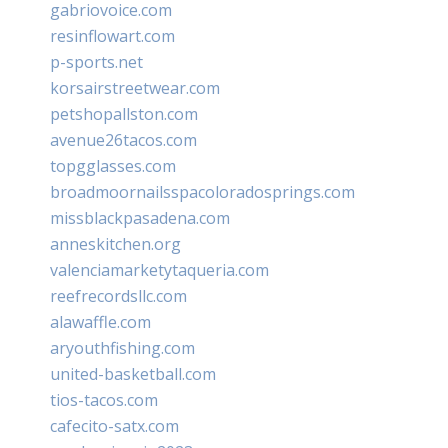
gabriovoice.com
resinflowart.com
p-sports.net
korsairstreetwear.com
petshopallston.com
avenue26tacos.com
topgglasses.com
broadmoornailsspacoloradosprings.com
missblackpasadena.com
anneskitchen.org
valenciamarketytaqueria.com
reefrecordsllc.com
alawaffle.com
aryouthfishing.com
united-basketball.com
tios-tacos.com
cafecito-satx.com