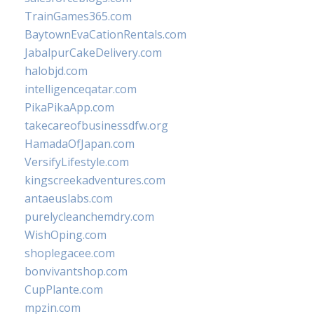
TrainGames365.com
BaytownEvaCationRentals.com
JabalpurCakeDelivery.com
halobjd.com
intelligenceqatar.com
PikaPikaApp.com
takecareofbusinessdfw.org
HamadaOfJapan.com
VersifyLifestyle.com
kingscreekadventures.com
antaeuslabs.com
purelycleanchemdry.com
WishOping.com
shoplegacee.com
bonvivantshop.com
CupPlante.com
mpzin.com