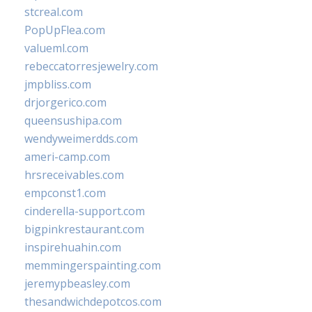
stcreal.com
PopUpFlea.com
valueml.com
rebeccatorresjewelry.com
jmpbliss.com
drjorgerico.com
queensushipa.com
wendyweimerdds.com
ameri-camp.com
hrsreceivables.com
empconst1.com
cinderella-support.com
bigpinkrestaurant.com
inspirehuahin.com
memmingerspainting.com
jeremypbeasley.com
thesandwichdepotcos.com