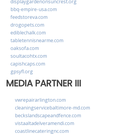
displaygardenonsuncrest.org
bbq-empire-usa.com
feedstoreva.com
drogopets.com
ediblechalk.com
tabletennisnearme.com
oaksofa.com
soultacohtx.com
capishcaps.com
gpsyfl.org
MEDIA PARTNER III
vwrepairarlington.com
cleaningservicebaltimore-md.com
beckslandscapeandfence.com
vistaaltadelveramendi.com
coastlinecateringnc.com