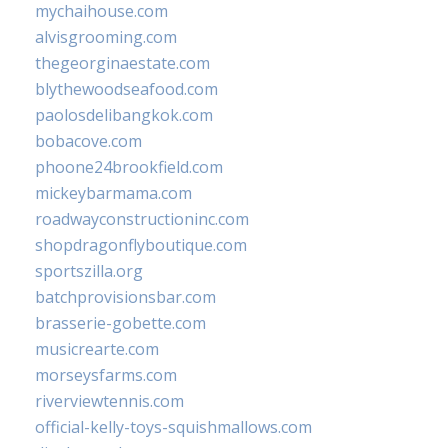
mychaihouse.com
alvisgrooming.com
thegeorginaestate.com
blythewoodseafood.com
paolosdelibangkok.com
bobacove.com
phoone24brookfield.com
mickeybarmama.com
roadwayconstructioninc.com
shopdragonflyboutique.com
sportszilla.org
batchprovisionsbar.com
brasserie-gobette.com
musicrearte.com
morseysfarms.com
riverviewtennis.com
official-kelly-toys-squishmallows.com