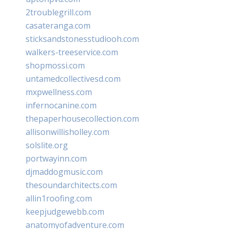
2troublegrill.com
casateranga.com
sticksandstonesstudiooh.com
walkers-treeservice.com
shopmossi.com
untamedcollectivesd.com
mxpwellness.com
infernocanine.com
thepaperhousecollection.com
allisonwillisholley.com
solslite.org
portwayinn.com
djmaddogmusic.com
thesoundarchitects.com
allin1roofing.com
keepjudgewebb.com
anatomyofadventure.com