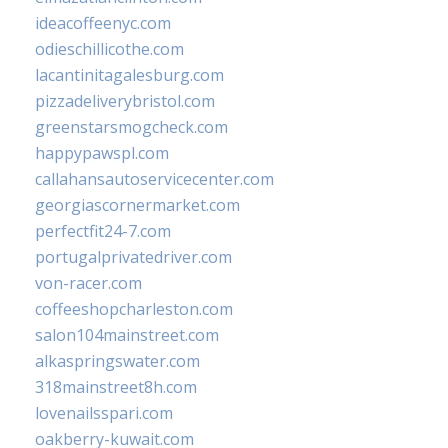
ideacoffeenyc.com
odieschillicothe.com
lacantinitagalesburg.com
pizzadeliverybristol.com
greenstarsmogcheck.com
happypawspl.com
callahansautoservicecenter.com
georgiascornermarket.com
perfectfit24-7.com
portugalprivatedriver.com
von-racer.com
coffeeshopcharleston.com
salon104mainstreet.com
alkaspringswater.com
318mainstreet8h.com
lovenailsspari.com
oakberry-kuwait.com