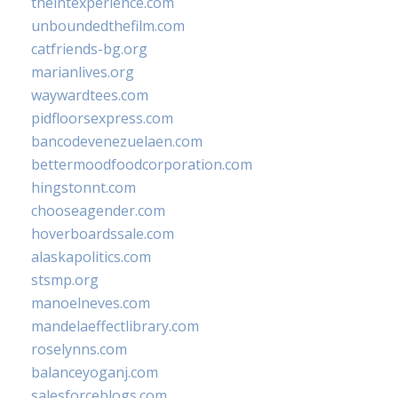
theintexperience.com
unboundedthefilm.com
catfriends-bg.org
marianlives.org
waywardtees.com
pidfloorsexpress.com
bancodevenezuelaen.com
bettermoodfoodcorporation.com
hingstonnt.com
chooseagender.com
hoverboardssale.com
alaskapolitics.com
stsmp.org
manoelneves.com
mandelaeffectlibrary.com
roselynns.com
balanceyoganj.com
salesforceblogs.com