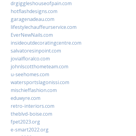
drgiggleshouseofpain.com
hotflashdesigns.com
garagenadeau.com
lifestylechauffeurservice.com
EverNewNails.com
insideoutdecoratingcentre.com
salvatoresinpoint.com
jovialfloralco.com
johnlscotthometeam.com
u-seehomes.com
watersportslagonissi.com
mischieffashion.com
eduwyre.com
retro-interiors.com
theblvd-boise.com
fpet2023.org
e-smart2022.org