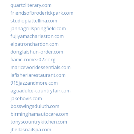
quartzliterary.com
friendsofbroderickpark.com
studiopiattellina.com
jannagrillspringfield.com
fujiyamacharleston.com
elpatronchardon.com
donglaishun-order.com
fiamc-rome2022.org
mariceworldessentials.com
lafisheriarestaurant.com
915jazzandmore.com
aguadulce-countryfair.com
jakehovis.com
bosswingsduluth.com
birminghamautocare.com
tonyscountrykitchen.com
jbellasnailspa.com