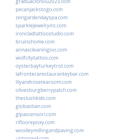
graduacionviu2023.com
pecanjackstogo.com
zengardendayspa.com
sparklejewelryinc.com
ironcladtattoostudio.com
bruinshome.com
annascleaningsvc.com
wolfcitytattoo.com
oysterbayturkeytrot.com
lafronterarestauranteybar.com
lilyandrosetearoom.com
olivesburgberrypatch.com
theslushkids.com
giobastian.com
glpascensori.com
rifloorepoxy.com
woolleymillingandpaving.com
uptonpvd.com