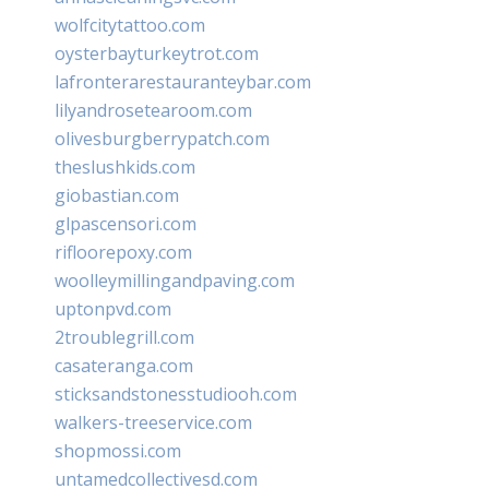
wolfcitytattoo.com
oysterbayturkeytrot.com
lafronterarestauranteybar.com
lilyandrosetearoom.com
olivesburgberrypatch.com
theslushkids.com
giobastian.com
glpascensori.com
rifloorepoxy.com
woolleymillingandpaving.com
uptonpvd.com
2troublegrill.com
casateranga.com
sticksandstonesstudiooh.com
walkers-treeservice.com
shopmossi.com
untamedcollectivesd.com