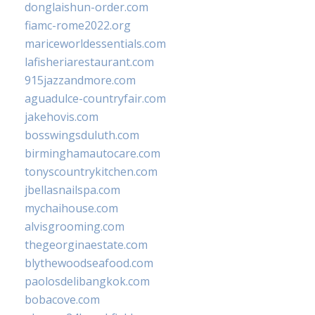
donglaishun-order.com
fiamc-rome2022.org
mariceworldessentials.com
lafisheriarestaurant.com
915jazzandmore.com
aguadulce-countryfair.com
jakehovis.com
bosswingsduluth.com
birminghamautocare.com
tonyscountrykitchen.com
jbellasnailspa.com
mychaihouse.com
alvisgrooming.com
thegeorginaestate.com
blythewoodseafood.com
paolosdelibangkok.com
bobacove.com