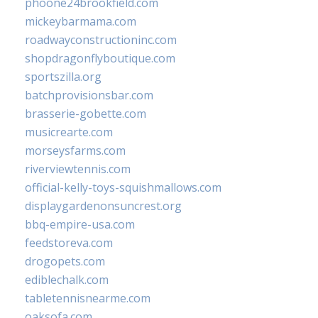
phoone24brookfield.com
mickeybarmama.com
roadwayconstructioninc.com
shopdragonflyboutique.com
sportszilla.org
batchprovisionsbar.com
brasserie-gobette.com
musicrearte.com
morseysfarms.com
riverviewtennis.com
official-kelly-toys-squishmallows.com
displaygardenonsuncrest.org
bbq-empire-usa.com
feedstoreva.com
drogopets.com
ediblechalk.com
tabletennisnearme.com
oaksofa.com