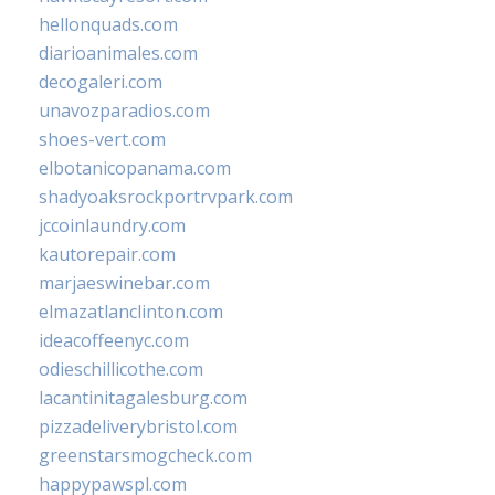
hellonquads.com
diarioanimales.com
decogaleri.com
unavozparadios.com
shoes-vert.com
elbotanicopanama.com
shadyoaksrockportrvpark.com
jccoinlaundry.com
kautorepair.com
marjaeswinebar.com
elmazatlanclinton.com
ideacoffeenyc.com
odieschillicothe.com
lacantinitagalesburg.com
pizzadeliverybristol.com
greenstarsmogcheck.com
happypawspl.com