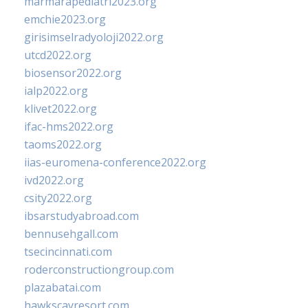
marmarapediatri2023.org
emchie2023.org
girisimselradyoloji2022.org
utcd2022.org
biosensor2022.org
ialp2022.org
klivet2022.org
ifac-hms2022.org
taoms2022.org
iias-euromena-conference2022.org
ivd2022.org
csity2022.org
ibsarstudyabroad.com
bennusehgall.com
tsecincinnati.com
roderconstructiongroup.com
plazabatai.com
hawkscayresort.com