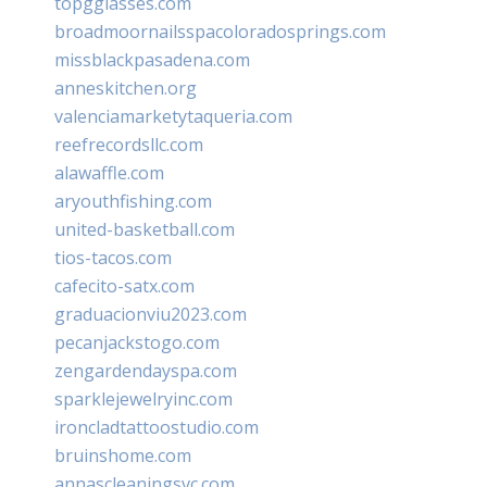
topgglasses.com
broadmoornailsspacoloradosprings.com
missblackpasadena.com
anneskitchen.org
valenciamarketytaqueria.com
reefrecordsllc.com
alawaffle.com
aryouthfishing.com
united-basketball.com
tios-tacos.com
cafecito-satx.com
graduacionviu2023.com
pecanjackstogo.com
zengardendayspa.com
sparklejewelryinc.com
ironcladtattoostudio.com
bruinshome.com
annascleaningsvc.com