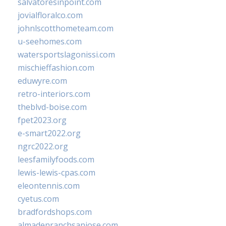
salvatoresinpoint.com
jovialfloralco.com
johnlscotthometeam.com
u-seehomes.com
watersportslagonissi.com
mischieffashion.com
eduwyre.com
retro-interiors.com
theblvd-boise.com
fpet2023.org
e-smart2022.org
ngrc2022.org
leesfamilyfoods.com
lewis-lewis-cpas.com
eleontennis.com
cyetus.com
bradfordshops.com
almadenranchsanjose.com