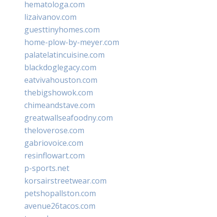
hematologa.com
lizaivanov.com
guesttinyhomes.com
home-plow-by-meyer.com
palatelatincuisine.com
blackdoglegacy.com
eatvivahouston.com
thebigshowok.com
chimeandstave.com
greatwallseafoodny.com
theloverose.com
gabriovoice.com
resinflowart.com
p-sports.net
korsairstreetwear.com
petshopallston.com
avenue26tacos.com