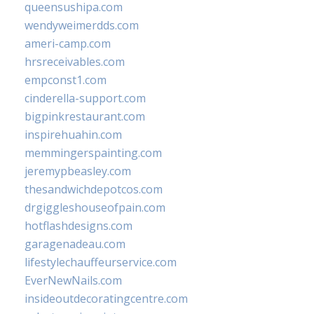
queensushipa.com
wendyweimerdds.com
ameri-camp.com
hrsreceivables.com
empconst1.com
cinderella-support.com
bigpinkrestaurant.com
inspirehuahin.com
memmingerspainting.com
jeremypbeasley.com
thesandwichdepotcos.com
drgiggleshouseofpain.com
hotflashdesigns.com
garagenadeau.com
lifestylechauffeurservice.com
EverNewNails.com
insideoutdecoratingcentre.com