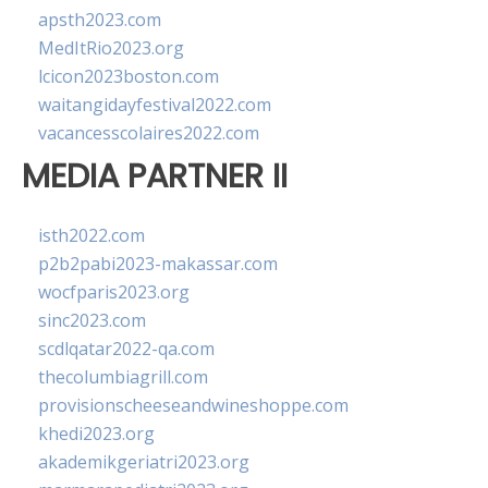
apsth2023.com
MedItRio2023.org
lcicon2023boston.com
waitangidayfestival2022.com
vacancesscolaires2022.com
MEDIA PARTNER II
isth2022.com
p2b2pabi2023-makassar.com
wocfparis2023.org
sinc2023.com
scdlqatar2022-qa.com
thecolumbiagrill.com
provisionscheeseandwineshoppe.com
khedi2023.org
akademikgeriatri2023.org