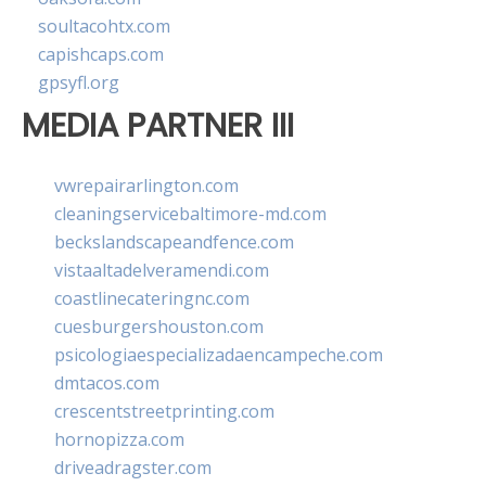
soultacohtx.com
capishcaps.com
gpsyfl.org
MEDIA PARTNER III
vwrepairarlington.com
cleaningservicebaltimore-md.com
beckslandscapeandfence.com
vistaaltadelveramendi.com
coastlinecateringnc.com
cuesburgershouston.com
psicologiaespecializadaencampeche.com
dmtacos.com
crescentstreetprinting.com
hornopizza.com
driveadragster.com