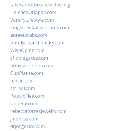
takecareofbusinessdfw.org
HamadaOfJapan.com
VersifyLifestyle.com
kingscreekadventures.com
antaeuslabs.com
purelycleanchemdry.com
WishOping.com
shoplegacee.com
bonvivantshop.com
CupPlante.com
mpzin.com
stcreal.com
PopUpFlea.com
valueml.com
rebeccatorresjewelry.com
jmpbliss.com
drjorgerico.com