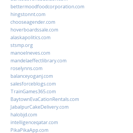
bettermoodfoodcorporation.com
hingstonnt.com
chooseagender.com
hoverboardssale.com
alaskapolitics.com
stsmp.org
manoelneves.com
mandelaeffectlibrary.com
roselynns.com
balanceyoganj.com
salesforceblogs.com
TrainGames365.com
BaytownEvaCationRentals.com
JabalpurCakeDelivery.com
halobjd.com
intelligenceqatar.com
PikaPikaApp.com