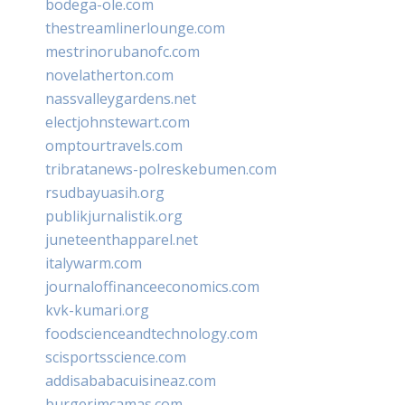
bodega-ole.com
thestreamlinerlounge.com
mestrinorubanofc.com
novelatherton.com
nassvalleygardens.net
electjohnstewart.com
omptourtravels.com
tribratanews-polreskebumen.com
rsudbayuasih.org
publikjurnalistik.org
juneteenthapparel.net
italywarm.com
journaloffinanceeconomics.com
kvk-kumari.org
foodscienceandtechnology.com
scisportsscience.com
addisababacuisineaz.com
burgerimcamas.com