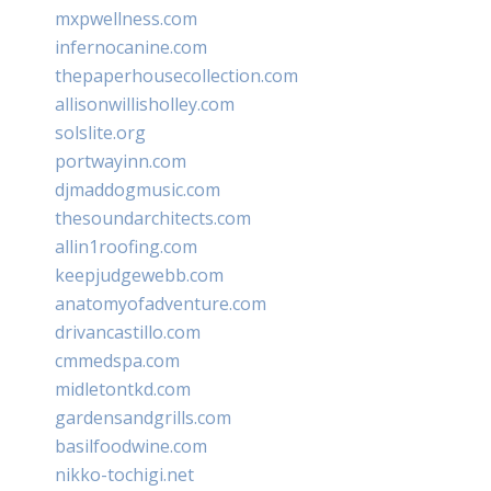
mxpwellness.com
infernocanine.com
thepaperhousecollection.com
allisonwillisholley.com
solslite.org
portwayinn.com
djmaddogmusic.com
thesoundarchitects.com
allin1roofing.com
keepjudgewebb.com
anatomyofadventure.com
drivancastillo.com
cmmedspa.com
midletontkd.com
gardensandgrills.com
basilfoodwine.com
nikko-tochigi.net