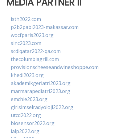
MEDIA PARTNER II
isth2022.com
p2b2pabi2023-makassar.com
wocfparis2023.org
sinc2023.com
scdlqatar2022-qa.com
thecolumbiagrill.com
provisionscheeseandwineshoppe.com
khedi2023.org
akademikgeriatri2023.org
marmarapediatri2023.org
emchie2023.org
girisimselradyoloji2022.org
utcd2022.org
biosensor2022.org
ialp2022.org