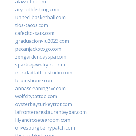
alawaffle.com
aryouthfishing.com
united-basketball.com
tios-tacos.com
cafecito-satx.com
graduacionviu2023.com
pecanjackstogo.com
zengardendayspa.com
sparklejewelryinc.com
ironcladtattoostudio.com
bruinshome.com
annascleaningsvc.com
wolfcitytattoo.com
oysterbayturkeytrot.com
lafronterarestauranteybar.com
lilyandrosetearoom.com
olivesburgberrypatch.com
theslushkids.com