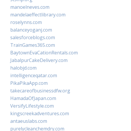
manoelneves.com
mandelaeffectlibrary.com
roselynns.com
balanceyoganj.com
salesforceblogs.com
TrainGames365.com
BaytownEvaCationRentals.com
JabalpurCakeDelivery.com
halobjd.com
intelligenceqatar.com
PikaPikaApp.com
takecareofbusinessdfw.org
HamadaOfJapan.com
VersifyLifestyle.com
kingscreekadventures.com
antaeuslabs.com
purelycleanchemdry.com