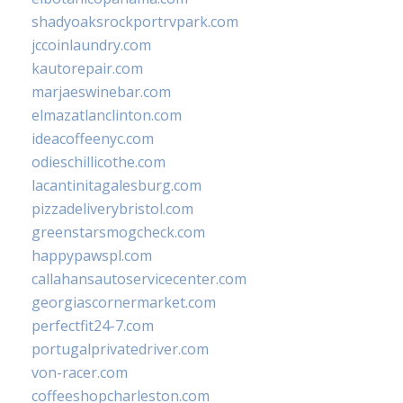
shadyoaksrockportrvpark.com
jccoinlaundry.com
kautorepair.com
marjaeswinebar.com
elmazatlanclinton.com
ideacoffeenyc.com
odieschillicothe.com
lacantinitagalesburg.com
pizzadeliverybristol.com
greenstarsmogcheck.com
happypawspl.com
callahansautoservicecenter.com
georgiascornermarket.com
perfectfit24-7.com
portugalprivatedriver.com
von-racer.com
coffeeshopcharleston.com