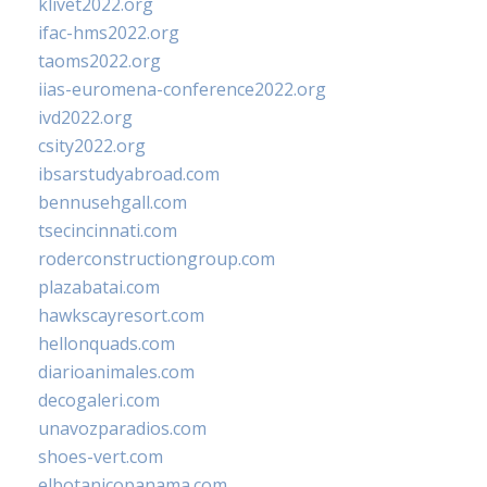
klivet2022.org
ifac-hms2022.org
taoms2022.org
iias-euromena-conference2022.org
ivd2022.org
csity2022.org
ibsarstudyabroad.com
bennusehgall.com
tsecincinnati.com
roderconstructiongroup.com
plazabatai.com
hawkscayresort.com
hellonquads.com
diarioanimales.com
decogaleri.com
unavozparadios.com
shoes-vert.com
elbotanicopanama.com