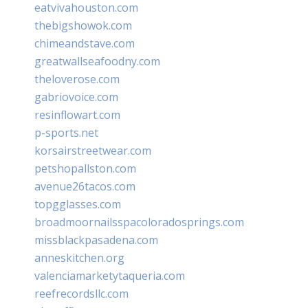
eatvivahouston.com
thebigshowok.com
chimeandstave.com
greatwallseafoodny.com
theloverose.com
gabriovoice.com
resinflowart.com
p-sports.net
korsairstreetwear.com
petshopallston.com
avenue26tacos.com
topgglasses.com
broadmoornailsspacoloradosprings.com
missblackpasadena.com
anneskitchen.org
valenciamarketytaqueria.com
reefrecordsllc.com