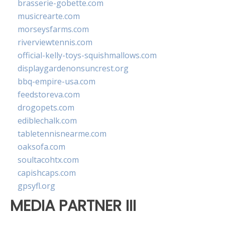
brasserie-gobette.com
musicrearte.com
morseysfarms.com
riverviewtennis.com
official-kelly-toys-squishmallows.com
displaygardenonsuncrest.org
bbq-empire-usa.com
feedstoreva.com
drogopets.com
ediblechalk.com
tabletennisnearme.com
oaksofa.com
soultacohtx.com
capishcaps.com
gpsyfl.org
MEDIA PARTNER III