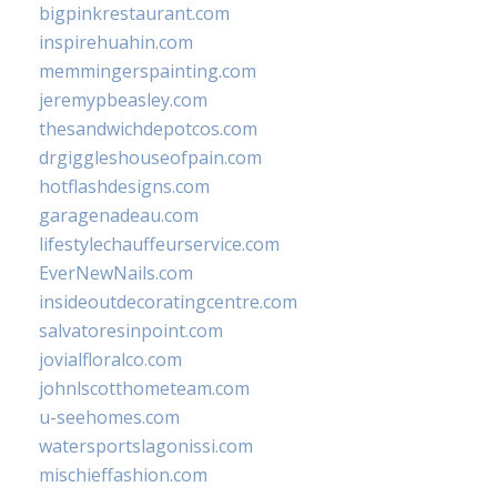
bigpinkrestaurant.com
inspirehuahin.com
memmingerspainting.com
jeremypbeasley.com
thesandwichdepotcos.com
drgiggleshouseofpain.com
hotflashdesigns.com
garagenadeau.com
lifestylechauffeurservice.com
EverNewNails.com
insideoutdecoratingcentre.com
salvatoresinpoint.com
jovialfloralco.com
johnlscotthometeam.com
u-seehomes.com
watersportslagonissi.com
mischieffashion.com