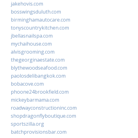
jakehovis.com
bosswingsduluth.com
birminghamautocare.com
tonyscountrykitchen.com
jbellasnailspa.com
mychaihouse.com
alvisgrooming.com
thegeorginaestate.com
blythewoodseafood.com
paolosdelibangkok.com
bobacove.com
phoone24brookfield.com
mickeybarmama.com
roadwayconstructioninc.com
shopdragonflyboutique.com
sportszilla.org
batchprovisionsbar.com