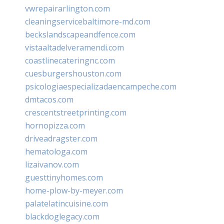
vwrepairarlington.com
cleaningservicebaltimore-md.com
beckslandscapeandfence.com
vistaaltadelveramendi.com
coastlinecateringnc.com
cuesburgershouston.com
psicologiaespecializadaencampeche.com
dmtacos.com
crescentstreetprinting.com
hornopizza.com
driveadragster.com
hematologa.com
lizaivanov.com
guesttinyhomes.com
home-plow-by-meyer.com
palatelatincuisine.com
blackdoglegacy.com