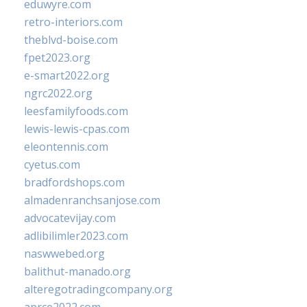
eduwyre.com
retro-interiors.com
theblvd-boise.com
fpet2023.org
e-smart2022.org
ngrc2022.org
leesfamilyfoods.com
lewis-lewis-cpas.com
eleontennis.com
cyetus.com
bradfordshops.com
almadenranchsanjose.com
advocatevijay.com
adlibilimler2023.com
naswwebed.org
balithut-manado.org
alteregotradingcompany.org