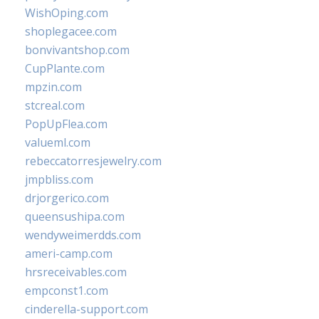
WishOping.com
shoplegacee.com
bonvivantshop.com
CupPlante.com
mpzin.com
stcreal.com
PopUpFlea.com
valueml.com
rebeccatorresjewelry.com
jmpbliss.com
drjorgerico.com
queensushipa.com
wendyweimerdds.com
ameri-camp.com
hrsreceivables.com
empconst1.com
cinderella-support.com