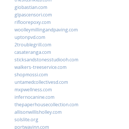
giobastian.com
glpascensori.com
rifloorepoxy.com
woolleymillingandpaving.com
uptonpvd.com
2troublegrill.com
casateranga.com
sticksandstonesstudiooh.com
walkers-treeservice.com
shopmossi.com
untamedcollectivesd.com
mxpwellness.com
infernocanine.com
thepaperhousecollection.com
allisonwillisholley.com
solslite.org
portwayinn.com