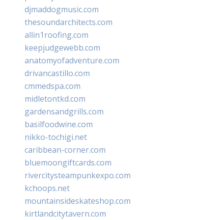
djmaddogmusic.com
thesoundarchitects.com
allin1roofing.com
keepjudgewebb.com
anatomyofadventure.com
drivancastillo.com
cmmedspa.com
midletontkd.com
gardensandgrills.com
basilfoodwine.com
nikko-tochigi.net
caribbean-corner.com
bluemoongiftcards.com
rivercitysteampunkexpo.com
kchoops.net
mountainsideskateshop.com
kirtlandcitytavern.com