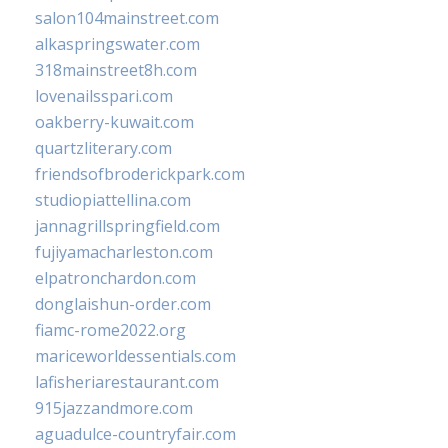
salon104mainstreet.com
alkaspringswater.com
318mainstreet8h.com
lovenailsspari.com
oakberry-kuwait.com
quartzliterary.com
friendsofbroderickpark.com
studiopiattellina.com
jannagrillspringfield.com
fujiyamacharleston.com
elpatronchardon.com
donglaishun-order.com
fiamc-rome2022.org
mariceworldessentials.com
lafisheriarestaurant.com
915jazzandmore.com
aguadulce-countryfair.com