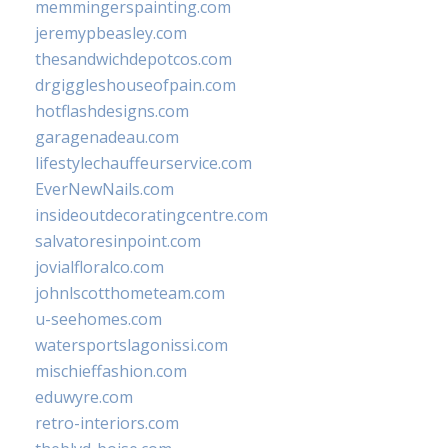
memmingerspainting.com
jeremypbeasley.com
thesandwichdepotcos.com
drgiggleshouseofpain.com
hotflashdesigns.com
garagenadeau.com
lifestylechauffeurservice.com
EverNewNails.com
insideoutdecoratingcentre.com
salvatoresinpoint.com
jovialfloralco.com
johnlscotthometeam.com
u-seehomes.com
watersportslagonissi.com
mischieffashion.com
eduwyre.com
retro-interiors.com