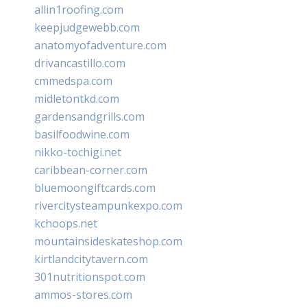
allin1roofing.com
keepjudgewebb.com
anatomyofadventure.com
drivancastillo.com
cmmedspa.com
midletontkd.com
gardensandgrills.com
basilfoodwine.com
nikko-tochigi.net
caribbean-corner.com
bluemoongiftcards.com
rivercitysteampunkexpo.com
kchoops.net
mountainsideskateshop.com
kirtlandcitytavern.com
301nutritionspot.com
ammos-stores.com