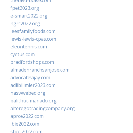
theblvd-boise.com
fpet2023.org
e-smart2022.org
ngrc2022.org
leesfamilyfoods.com
lewis-lewis-cpas.com
eleontennis.com
cyetus.com
bradfordshops.com
almadenranchsanjose.com
advocatevijay.com
adlibilimler2023.com
naswwebed.org
balithut-manado.org
alteregotradingcompany.org
aprce2022.com
ibie2022.com
sbcc-2022.com