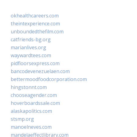
okhealthcareers.com
theintexperience.com
unboundedthefilm.com
catfriends-bg.org
marianlives.org
waywardtees.com
pidfloorsexpress.com
bancodevenezuelaen.com
bettermoodfoodcorporation.com
hingstonnt.com
chooseagender.com
hoverboardssale.com
alaskapolitics.com
stsmp.org
manoelneves.com
mandelaeffectlibrary.com