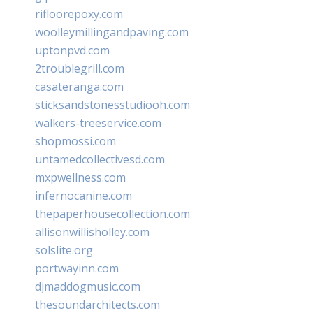
rifloorepoxy.com
woolleymillingandpaving.com
uptonpvd.com
2troublegrill.com
casateranga.com
sticksandstonesstudiooh.com
walkers-treeservice.com
shopmossi.com
untamedcollectivesd.com
mxpwellness.com
infernocanine.com
thepaperhousecollection.com
allisonwillisholley.com
solslite.org
portwayinn.com
djmaddogmusic.com
thesoundarchitects.com