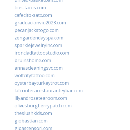
tios-tacos.com
cafecito-satx.com
graduacionviu2023.com
pecanjackstogo.com
zengardendayspa.com
sparklejewelryinc.com
ironcladtattoostudio.com
bruinshome.com
annascleaningsvc.com
wolfcitytattoo.com
oysterbayturkeytrot.com
lafronterarestauranteybar.com
lilyandrosetearoom.com
olivesburgberrypatch.com
theslushkids.com
giobastian.com
glpascensori.com