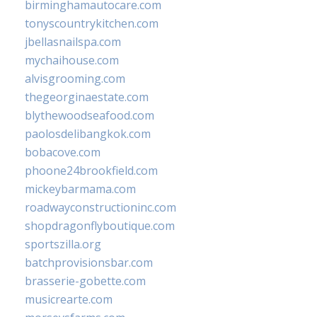
birminghamautocare.com
tonyscountrykitchen.com
jbellasnailspa.com
mychaihouse.com
alvisgrooming.com
thegeorginaestate.com
blythewoodseafood.com
paolosdelibangkok.com
bobacove.com
phoone24brookfield.com
mickeybarmama.com
roadwayconstructioninc.com
shopdragonflyboutique.com
sportszilla.org
batchprovisionsbar.com
brasserie-gobette.com
musicrearte.com