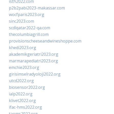
isth2022.com
p2b2pabi2023-makassar.com
wocfparis2023.org
sinc2023.com
scdlqatar2022-qa.com
thecolumbiagrill.com
provisionscheeseandwineshoppe.com
khedi2023.org
akademikgeriatri2023.org
marmarapediatri2023.org
emchie2023.org
girisimselradyoloji2022.org
utcd2022.org
biosensor2022.org
ialp2022.org
klivet2022.org
ifac-hms2022.org
taoms2022.org