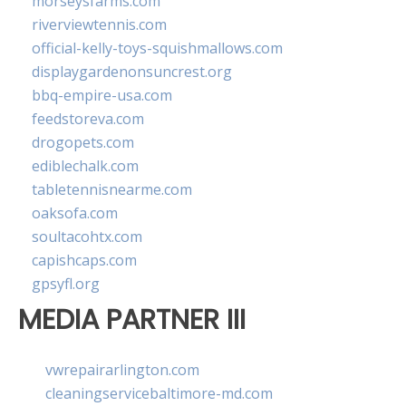
morseysfarms.com
riverviewtennis.com
official-kelly-toys-squishmallows.com
displaygardenonsuncrest.org
bbq-empire-usa.com
feedstoreva.com
drogopets.com
ediblechalk.com
tabletennisnearme.com
oaksofa.com
soultacohtx.com
capishcaps.com
gpsyfl.org
MEDIA PARTNER III
vwrepairarlington.com
cleaningservicebaltimore-md.com