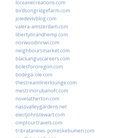
loceanecreations.com
birdsongridgefarm.com
joiedevivblog.com
valera-amsterdam.com
libertybrandhemp.com
norwoodinnwi.com
neighboursmarket.com
blackanguscareers.com
bolesfororegon.com
bodega-ole.com
thestreamlinerlounge.com
mestrinorubanofc.com
novelatherton.com
nassvalleygardens.net
electjohnstewart.com
omptourtravels.com
tribratanews-polreskebumen.com