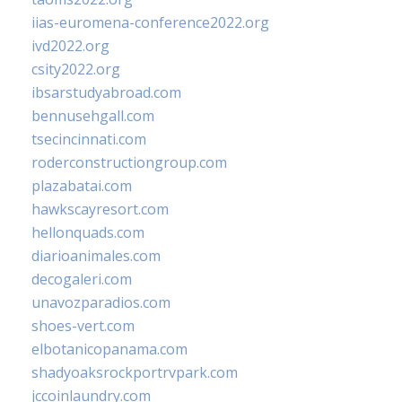
iias-euromena-conference2022.org
ivd2022.org
csity2022.org
ibsarstudyabroad.com
bennusehgall.com
tsecincinnati.com
roderconstructiongroup.com
plazabatai.com
hawkscayresort.com
hellonquads.com
diarioanimales.com
decogaleri.com
unavozparadios.com
shoes-vert.com
elbotanicopanama.com
shadyoaksrockportrvpark.com
jccoinlaundry.com