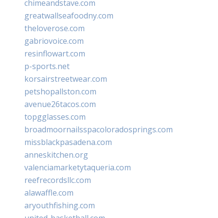
chimeandstave.com
greatwallseafoodny.com
theloverose.com
gabriovoice.com
resinflowart.com
p-sports.net
korsairstreetwear.com
petshopallston.com
avenue26tacos.com
topgglasses.com
broadmoornailsspacoloradosprings.com
missblackpasadena.com
anneskitchen.org
valenciamarketytaqueria.com
reefrecordsllc.com
alawaffle.com
aryouthfishing.com
united-basketball.com