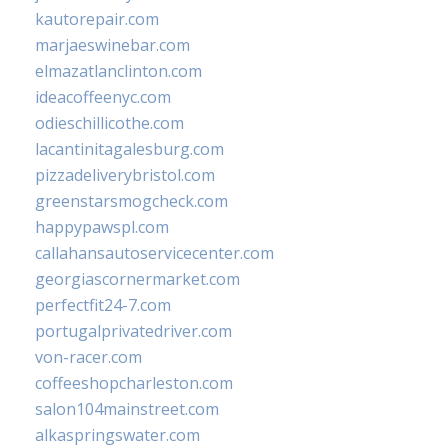
kautorepair.com
marjaeswinebar.com
elmazatlanclinton.com
ideacoffeenyc.com
odieschillicothe.com
lacantinitagalesburg.com
pizzadeliverybristol.com
greenstarsmogcheck.com
happypawspl.com
callahansautoservicecenter.com
georgiascornermarket.com
perfectfit24-7.com
portugalprivatedriver.com
von-racer.com
coffeeshopcharleston.com
salon104mainstreet.com
alkaspringswater.com