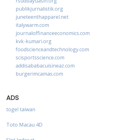
rsudbayuasih.org
publikjurnalistik.org
juneteenthapparel.net
italywarm.com
journaloffinanceeconomics.com
kvk-kumari.org
foodscienceandtechnology.com
scisportsscience.com
addisababacuisineaz.com
burgerimcamas.com
ADS
togel taiwan
Toto Macau 4D
Slot Indosat