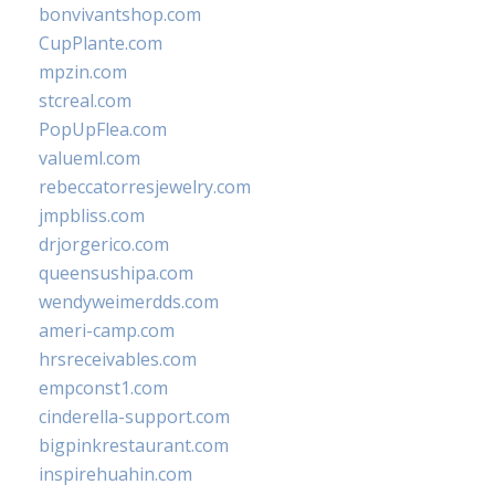
bonvivantshop.com
CupPlante.com
mpzin.com
stcreal.com
PopUpFlea.com
valueml.com
rebeccatorresjewelry.com
jmpbliss.com
drjorgerico.com
queensushipa.com
wendyweimerdds.com
ameri-camp.com
hrsreceivables.com
empconst1.com
cinderella-support.com
bigpinkrestaurant.com
inspirehuahin.com