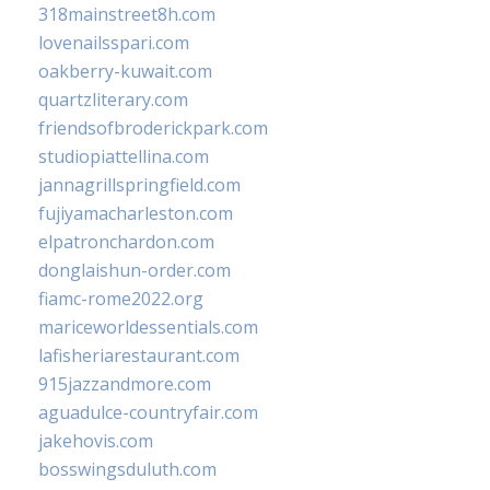
318mainstreet8h.com
lovenailsspari.com
oakberry-kuwait.com
quartzliterary.com
friendsofbroderickpark.com
studiopiattellina.com
jannagrillspringfield.com
fujiyamacharleston.com
elpatronchardon.com
donglaishun-order.com
fiamc-rome2022.org
mariceworldessentials.com
lafisheriarestaurant.com
915jazzandmore.com
aguadulce-countryfair.com
jakehovis.com
bosswingsduluth.com