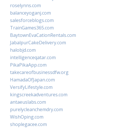
roselynns.com
balanceyoganj.com
salesforceblogs.com
TrainGames365.com
BaytownEvaCationRentals.com
JabalpurCakeDelivery.com
halobjd.com
intelligenceqatar.com
PikaPikaApp.com
takecareofbusinessdfw.org
HamadaOfJapan.com
VersifyLifestyle.com
kingscreekadventures.com
antaeuslabs.com
purelycleanchemdry.com
WishOping.com
shoplegacee.com