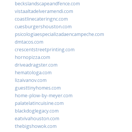
beckslandscapeandfence.com
vistaaltadelveramendi.com
coastlinecateringnc.com
cuesburgershouston.com
psicologiaespecializadaencampeche.com
dmtacos.com
crescentstreetprinting.com
hornopizza.com
driveadragster.com
hematologa.com
lizaivanov.com
guesttinyhomes.com
home-plow-by-meyer.com
palatelatincuisine.com
blackdoglegacy.com
eatvivahouston.com
thebigshowok.com