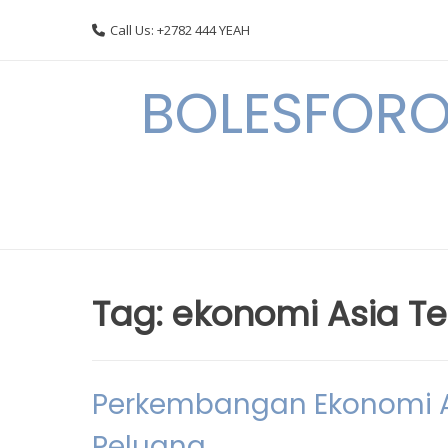
Skip
Call Us: +2782 444 YEAH
to
content
BOLESFORO
Tag:
ekonomi Asia T
Perkembangan Ekonomi A
Peluang