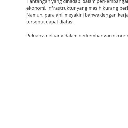
Tantangan yang dihadapi dalam perkembangan
ekonomi, infrastruktur yang masih kurang ber
Namun, para ahli meyakini bahwa dengan kerja
tersebut dapat diatasi.
Peluang-peluang dalam perkembangan ekonomi 
yang besar dan pertumbuhan ekonomi yang stabi
ekonomi yang kuat di tingkat global. Menurut J
yang berkembang pesat seperti teknologi infor
negara-negara di Asia Tenggara.”
Dengan memperhatikan tantangan dan peluan
dapat terus berkembang dan memberikan manfa
kepentingan, baik dari pemerintah maupun sek
tepat guna menghadapi dinamika ekonomi glo
bukanlah hal yang mudah, namun dengan kerja k
besar untuk meraih kesuksesan di masa depan