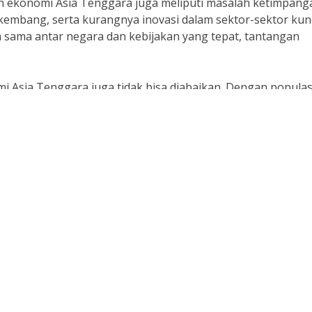
 ekonomi Asia Tenggara juga meliputi masalah ketimpang
kembang, serta kurangnya inovasi dalam sektor-sektor kunc
 sama antar negara dan kebijakan yang tepat, tantangan
Asia Tenggara juga tidak bisa diabaikan. Dengan populas
l, wilayah ini memiliki potensi besar untuk menjadi pusat
ames Brown, seorang analis pasar, “Investasi di sektor-sek
masi, pariwisata, dan energi dapat menjadi peluang emas b
g yang ada, perkembangan ekonomi Asia Tenggara dihara
at bagi masyarakat di wilayah tersebut. Para pemangku
tor swasta, perlu bekerja sama untuk menciptakan strateg
bal yang terus berubah. Perkembangan ekonomi Asia Teng
eras dan kolaborasi yang baik, wilayah ini memiliki potens
.