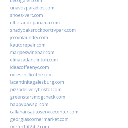
decogaleri.com
unavozparadios.com
shoes-vert.com
elbotanicopanama.com
shadyoaksrockportrvpark.com
jccoinlaundry.com
kautorepair.com
marjaeswinebar.com
elmazatlanclinton.com
ideacoffeenyc.com
odieschillicothe.com
lacantinitagalesburg.com
pizzadeliverybristol.com
greenstarsmogcheck.com
happypawspl.com
callahansautoservicecenter.com
georgiascornermarket.com
perfectfit24-7.com