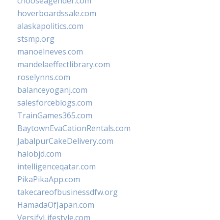
chooseagender.com
hoverboardssale.com
alaskapolitics.com
stsmp.org
manoelneves.com
mandelaeffectlibrary.com
roselynns.com
balanceyoganj.com
salesforceblogs.com
TrainGames365.com
BaytownEvaCationRentals.com
JabalpurCakeDelivery.com
halobjd.com
intelligenceqatar.com
PikaPikaApp.com
takecareofbusinessdfw.org
HamadaOfJapan.com
VersifyLifestyle.com