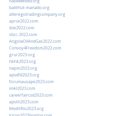
naswwebed.org
balithut-manado.org
alteregotradingcompany.org
aprce2022.com
ibie2022.com
sbcc-2022.com
AngolaOilAndGas2022.com
Convoy4Freedom2022.com
grur2023.org
hkhk2023.org
napm2023.org
apsdfd2023.org
forumausape2023.com
imkl2023.com
careerfaircsd2023.com
apsth2023.com
MedItRio2023.org
lcicon2023boston.com