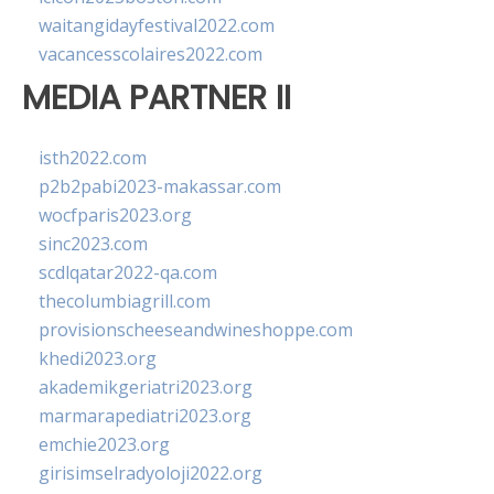
waitangidayfestival2022.com
vacancesscolaires2022.com
MEDIA PARTNER II
isth2022.com
p2b2pabi2023-makassar.com
wocfparis2023.org
sinc2023.com
scdlqatar2022-qa.com
thecolumbiagrill.com
provisionscheeseandwineshoppe.com
khedi2023.org
akademikgeriatri2023.org
marmarapediatri2023.org
emchie2023.org
girisimselradyoloji2022.org