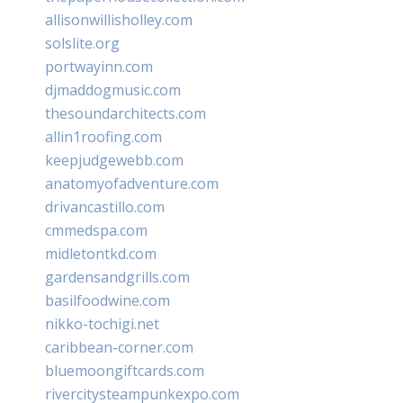
allisonwillisholley.com
solslite.org
portwayinn.com
djmaddogmusic.com
thesoundarchitects.com
allin1roofing.com
keepjudgewebb.com
anatomyofadventure.com
drivancastillo.com
cmmedspa.com
midletontkd.com
gardensandgrills.com
basilfoodwine.com
nikko-tochigi.net
caribbean-corner.com
bluemoongiftcards.com
rivercitysteampunkexpo.com