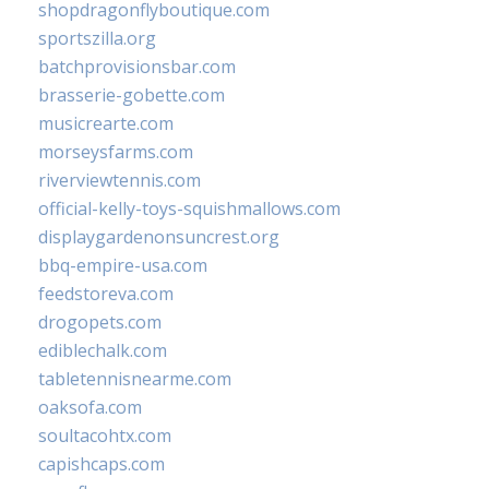
shopdragonflyboutique.com
sportszilla.org
batchprovisionsbar.com
brasserie-gobette.com
musicrearte.com
morseysfarms.com
riverviewtennis.com
official-kelly-toys-squishmallows.com
displaygardenonsuncrest.org
bbq-empire-usa.com
feedstoreva.com
drogopets.com
ediblechalk.com
tabletennisnearme.com
oaksofa.com
soultacohtx.com
capishcaps.com