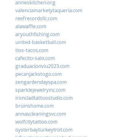
anneskitchen.org
valenciamarketytaqueria.com
reefrecordsllc.com
alawaffle.com
aryouthfishing.com
united-basketball.com
tios-tacos.com
cafecito-satx.com
graduacionviu2023.com
pecanjackstogo.com
zengardendayspa.com
sparklejewelryinc.com
ironcladtattoostudio.com
bruinshome.com
annascleaningsvc.com
wolfcitytattoo.com
oysterbayturkeytrot.com