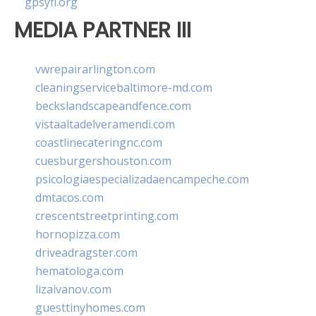
gpsyfl.org
MEDIA PARTNER III
vwrepairarlington.com
cleaningservicebaltimore-md.com
beckslandscapeandfence.com
vistaaltadelveramendi.com
coastlinecateringnc.com
cuesburgershouston.com
psicologiaespecializadaencampeche.com
dmtacos.com
crescentstreetprinting.com
hornopizza.com
driveadragster.com
hematologa.com
lizaivanov.com
guesttinyhomes.com