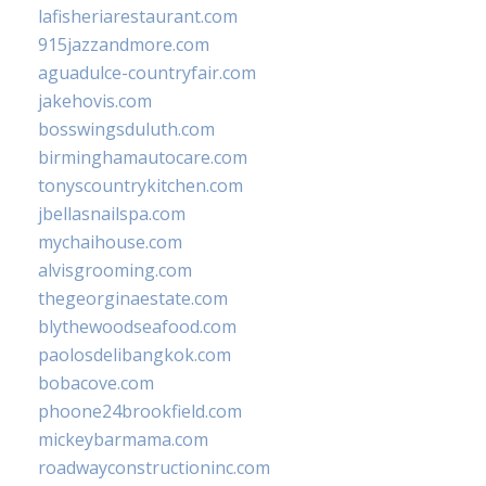
lafisheriarestaurant.com
915jazzandmore.com
aguadulce-countryfair.com
jakehovis.com
bosswingsduluth.com
birminghamautocare.com
tonyscountrykitchen.com
jbellasnailspa.com
mychaihouse.com
alvisgrooming.com
thegeorginaestate.com
blythewoodseafood.com
paolosdelibangkok.com
bobacove.com
phoone24brookfield.com
mickeybarmama.com
roadwayconstructioninc.com