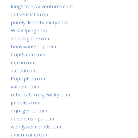
kingscreekadventures.com
antaeuslabs.com
purelycleanchemdry.com
WishOping.com
shoplegacee.com
bonvivantshop.com
CupPlante.com
mpzin.com
stcreal.com
PopUpFlea.com
valueml.com
rebeccatorresjewelry.com
jmpbliss.com
drjorgerico.com
queensushipa.com
wendyweimerdds.com
ameri-camp.com