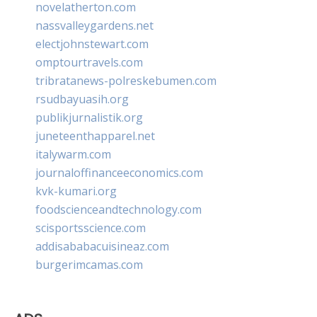
novelatherton.com
nassvalleygardens.net
electjohnstewart.com
omptourtravels.com
tribratanews-polreskebumen.com
rsudbayuasih.org
publikjurnalistik.org
juneteenthapparel.net
italywarm.com
journaloffinanceeconomics.com
kvk-kumari.org
foodscienceandtechnology.com
scisportsscience.com
addisababacuisineaz.com
burgerimcamas.com