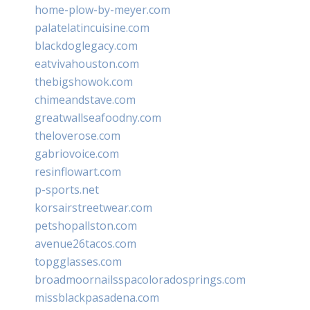
home-plow-by-meyer.com
palatelatincuisine.com
blackdoglegacy.com
eatvivahouston.com
thebigshowok.com
chimeandstave.com
greatwallseafoodny.com
theloverose.com
gabriovoice.com
resinflowart.com
p-sports.net
korsairstreetwear.com
petshopallston.com
avenue26tacos.com
topgglasses.com
broadmoornailsspacoloradosprings.com
missblackpasadena.com