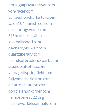
portugalprivatedriver.com
von-racer.com
coffeeshopcharleston.com
salon104mainstreet.com
alkaspringswater.com
318mainstreet8h.com
lovenailsspari.com
oakberry-kuwait.com
quartzliterary.com
friendsofbroderickpark.com
studiopiattellina.com
jannagrillspringfield.com
fujiyamacharleston.com
elpatronchardon.com
donglaishun-order.com
fiamc-rome2022.org
mariceworldessentials.com