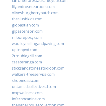
lafronterarestauranteybar.com
lilyandrosetearoom.com
olivesburgberrypatch.com
theslushkids.com
giobastian.com
glpascensori.com
rifloorepoxy.com
woolleymillingandpaving.com
uptonpvd.com
2troublegrill.com
casateranga.com
sticksandstonesstudiooh.com
walkers-treeservice.com
shopmossi.com
untamedcollectivesd.com
mxpwellness.com
infernocanine.com
thepaperhousecollection.com