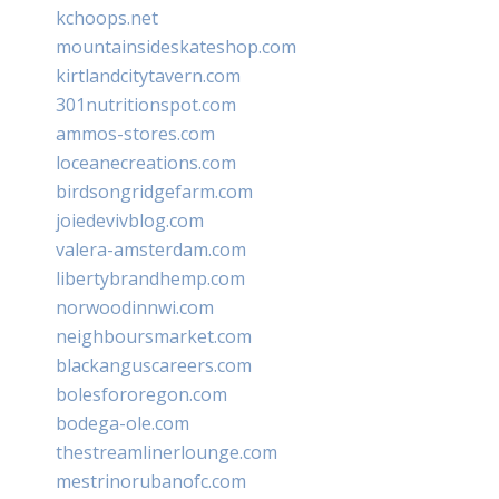
kchoops.net
mountainsideskateshop.com
kirtlandcitytavern.com
301nutritionspot.com
ammos-stores.com
loceanecreations.com
birdsongridgefarm.com
joiedevivblog.com
valera-amsterdam.com
libertybrandhemp.com
norwoodinnwi.com
neighboursmarket.com
blackanguscareers.com
bolesfororegon.com
bodega-ole.com
thestreamlinerlounge.com
mestrinorubanofc.com