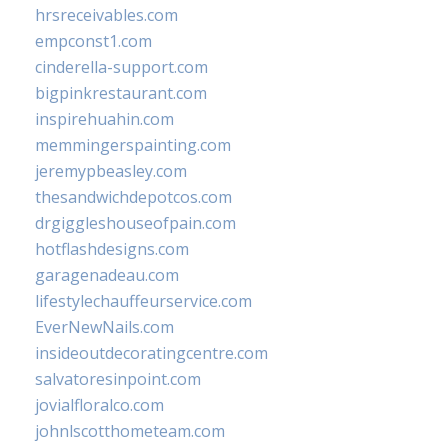
hrsreceivables.com
empconst1.com
cinderella-support.com
bigpinkrestaurant.com
inspirehuahin.com
memmingerspainting.com
jeremypbeasley.com
thesandwichdepotcos.com
drgiggleshouseofpain.com
hotflashdesigns.com
garagenadeau.com
lifestylechauffeurservice.com
EverNewNails.com
insideoutdecoratingcentre.com
salvatoresinpoint.com
jovialfloralco.com
johnlscotthometeam.com