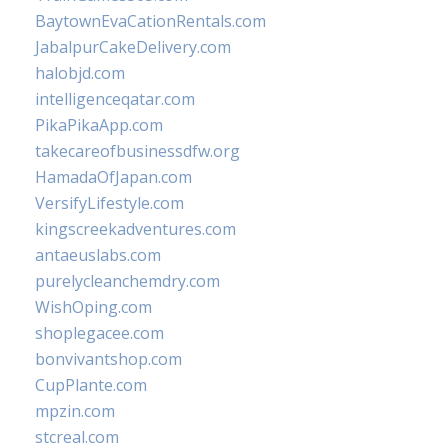
BaytownEvaCationRentals.com
JabalpurCakeDelivery.com
halobjd.com
intelligenceqatar.com
PikaPikaApp.com
takecareofbusinessdfw.org
HamadaOfJapan.com
VersifyLifestyle.com
kingscreekadventures.com
antaeuslabs.com
purelycleanchemdry.com
WishOping.com
shoplegacee.com
bonvivantshop.com
CupPlante.com
mpzin.com
stcreal.com