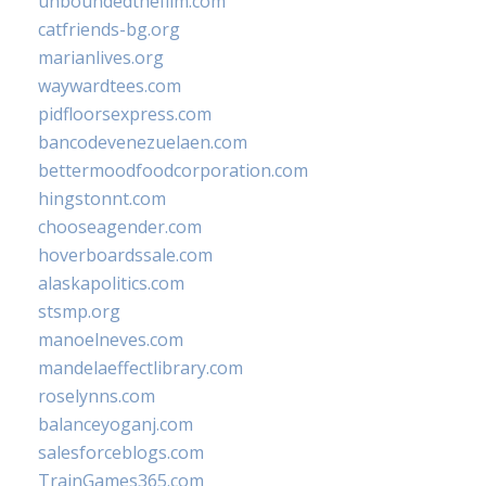
unboundedthefilm.com
catfriends-bg.org
marianlives.org
waywardtees.com
pidfloorsexpress.com
bancodevenezuelaen.com
bettermoodfoodcorporation.com
hingstonnt.com
chooseagender.com
hoverboardssale.com
alaskapolitics.com
stsmp.org
manoelneves.com
mandelaeffectlibrary.com
roselynns.com
balanceyoganj.com
salesforceblogs.com
TrainGames365.com