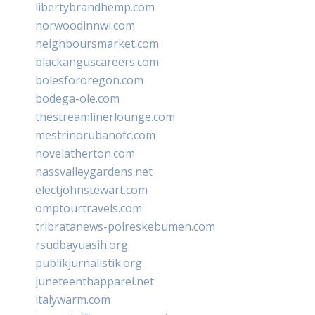
libertybrandhemp.com
norwoodinnwi.com
neighboursmarket.com
blackanguscareers.com
bolesfororegon.com
bodega-ole.com
thestreamlinerlounge.com
mestrinorubanofc.com
novelatherton.com
nassvalleygardens.net
electjohnstewart.com
omptourtravels.com
tribratanews-polreskebumen.com
rsudbayuasih.org
publikjurnalistik.org
juneteenthapparel.net
italywarm.com