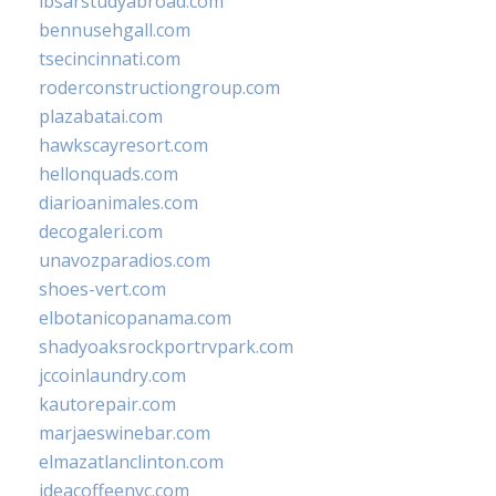
ibsarstudyabroad.com
bennusehgall.com
tsecincinnati.com
roderconstructiongroup.com
plazabatai.com
hawkscayresort.com
hellonquads.com
diarioanimales.com
decogaleri.com
unavozparadios.com
shoes-vert.com
elbotanicopanama.com
shadyoaksrockportrvpark.com
jccoinlaundry.com
kautorepair.com
marjaeswinebar.com
elmazatlanclinton.com
ideacoffeenyc.com