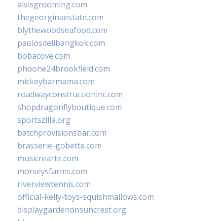
alvisgrooming.com
thegeorginaestate.com
blythewoodseafood.com
paolosdelibangkok.com
bobacove.com
phoone24brookfield.com
mickeybarmama.com
roadwayconstructioninc.com
shopdragonflyboutique.com
sportszilla.org
batchprovisionsbar.com
brasserie-gobette.com
musicrearte.com
morseysfarms.com
riverviewtennis.com
official-kelly-toys-squishmallows.com
displaygardenonsuncrest.org