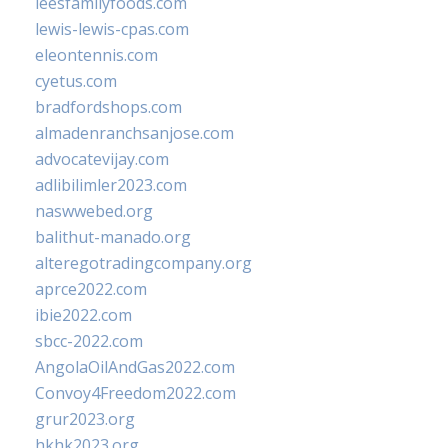
leesfamilyfoods.com
lewis-lewis-cpas.com
eleontennis.com
cyetus.com
bradfordshops.com
almadenranchsanjose.com
advocatevijay.com
adlibilimler2023.com
naswwebed.org
balithut-manado.org
alteregotradingcompany.org
aprce2022.com
ibie2022.com
sbcc-2022.com
AngolaOilAndGas2022.com
Convoy4Freedom2022.com
grur2023.org
hkhk2023.org