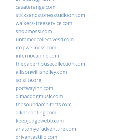
casateranga.com
sticksandstonesstudiooh.com
walkers-treeservice.com
shopmossi.com
untamedcollectivesd.com
mxpwellness.com
infernocanine.com
thepaperhousecollection.com
allisonwillisholley.com
solslite.org
portwayinn.com
djmaddogmusic.com
thesoundarchitects.com
allin1roofing.com
keepjudgewebb.com
anatomyofadventure.com
drivancastillo.com