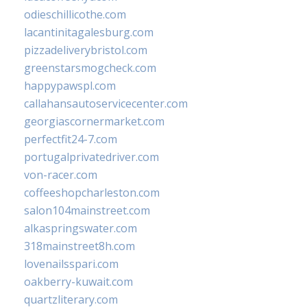
odieschillicothe.com
lacantinitagalesburg.com
pizzadeliverybristol.com
greenstarsmogcheck.com
happypawspl.com
callahansautoservicecenter.com
georgiascornermarket.com
perfectfit24-7.com
portugalprivatedriver.com
von-racer.com
coffeeshopcharleston.com
salon104mainstreet.com
alkaspringswater.com
318mainstreet8h.com
lovenailsspari.com
oakberry-kuwait.com
quartzliterary.com