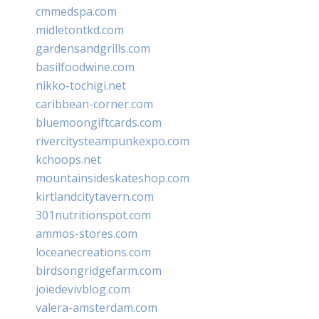
cmmedspa.com
midletontkd.com
gardensandgrills.com
basilfoodwine.com
nikko-tochigi.net
caribbean-corner.com
bluemoongiftcards.com
rivercitysteampunkexpo.com
kchoops.net
mountainsideskateshop.com
kirtlandcitytavern.com
301nutritionspot.com
ammos-stores.com
loceanecreations.com
birdsongridgefarm.com
joiedevivblog.com
valera-amsterdam.com