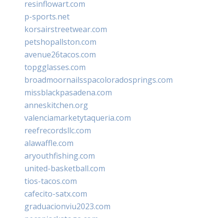
resinflowart.com
p-sports.net
korsairstreetwear.com
petshopallston.com
avenue26tacos.com
topgglasses.com
broadmoornailsspacoloradosprings.com
missblackpasadena.com
anneskitchen.org
valenciamarketytaqueria.com
reefrecordsllc.com
alawaffle.com
aryouthfishing.com
united-basketball.com
tios-tacos.com
cafecito-satx.com
graduacionviu2023.com