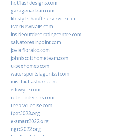
hotflashdesigns.com
garagenadeau.com
lifestylechauffeurservice.com
EverNewNails.com
insideoutdecoratingcentre.com
salvatoresinpoint.com
jovialfloralco.com
johnlscotthometeam.com
u-seehomes.com
watersportslagonissi.com
mischieffashion.com
eduwyre.com
retro-interiors.com
theblvd-boise.com
fpet2023.org
e-smart2022.org
ngrc2022.org