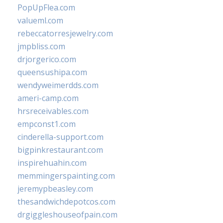
PopUpFlea.com
valueml.com
rebeccatorresjewelry.com
jmpbliss.com
drjorgerico.com
queensushipa.com
wendyweimerdds.com
ameri-camp.com
hrsreceivables.com
empconst1.com
cinderella-support.com
bigpinkrestaurant.com
inspirehuahin.com
memmingerspainting.com
jeremypbeasley.com
thesandwichdepotcos.com
drgiggleshouseofpain.com