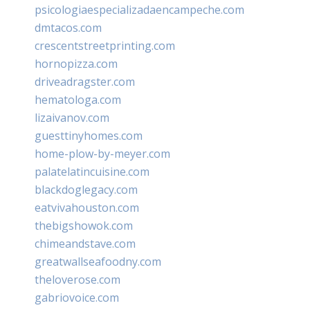
psicologiaespecializadaencampeche.com
dmtacos.com
crescentstreetprinting.com
hornopizza.com
driveadragster.com
hematologa.com
lizaivanov.com
guesttinyhomes.com
home-plow-by-meyer.com
palatelatincuisine.com
blackdoglegacy.com
eatvivahouston.com
thebigshowok.com
chimeandstave.com
greatwallseafoodny.com
theloverose.com
gabriovoice.com