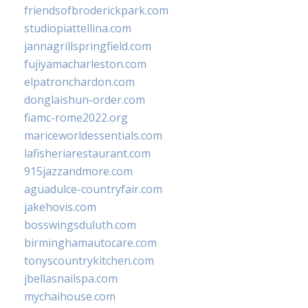
friendsofbroderickpark.com
studiopiattellina.com
jannagrillspringfield.com
fujiyamacharleston.com
elpatronchardon.com
donglaishun-order.com
fiamc-rome2022.org
mariceworldessentials.com
lafisheriarestaurant.com
915jazzandmore.com
aguadulce-countryfair.com
jakehovis.com
bosswingsduluth.com
birminghamautocare.com
tonyscountrykitchen.com
jbellasnailspa.com
mychaihouse.com