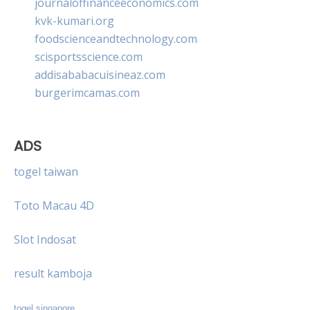
journaloffinanceeconomics.com
kvk-kumari.org
foodscienceandtechnology.com
scisportsscience.com
addisababacuisineaz.com
burgerimcamas.com
ADS
togel taiwan
Toto Macau 4D
Slot Indosat
result kamboja
togel singapore