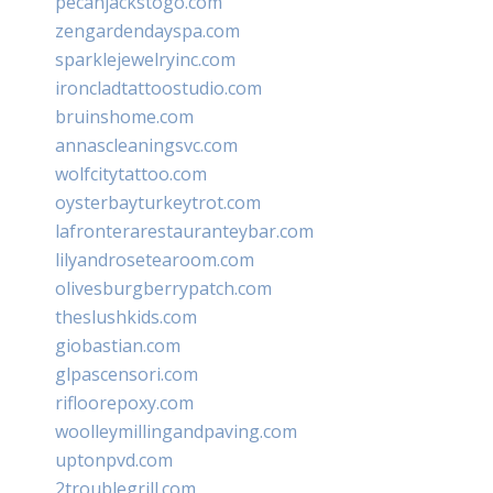
pecanjackstogo.com
zengardendayspa.com
sparklejewelryinc.com
ironcladtattoostudio.com
bruinshome.com
annascleaningsvc.com
wolfcitytattoo.com
oysterbayturkeytrot.com
lafronterarestauranteybar.com
lilyandrosetearoom.com
olivesburgberrypatch.com
theslushkids.com
giobastian.com
glpascensori.com
rifloorepoxy.com
woolleymillingandpaving.com
uptonpvd.com
2troublegrill.com