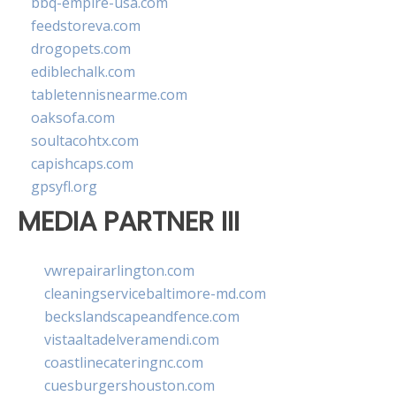
bbq-empire-usa.com
feedstoreva.com
drogopets.com
ediblechalk.com
tabletennisnearme.com
oaksofa.com
soultacohtx.com
capishcaps.com
gpsyfl.org
MEDIA PARTNER III
vwrepairarlington.com
cleaningservicebaltimore-md.com
beckslandscapeandfence.com
vistaaltadelveramendi.com
coastlinecateringnc.com
cuesburgershouston.com