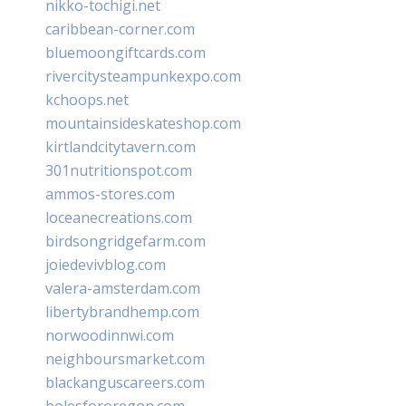
nikko-tochigi.net
caribbean-corner.com
bluemoongiftcards.com
rivercitysteampunkexpo.com
kchoops.net
mountainsideskateshop.com
kirtlandcitytavern.com
301nutritionspot.com
ammos-stores.com
loceanecreations.com
birdsongridgefarm.com
joiedevivblog.com
valera-amsterdam.com
libertybrandhemp.com
norwoodinnwi.com
neighboursmarket.com
blackanguscareers.com
bolesfororegon.com