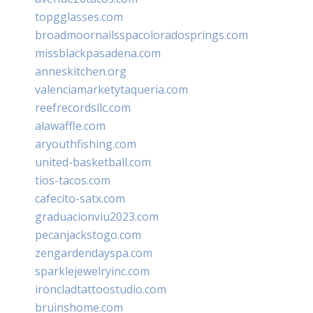
topgglasses.com
broadmoornailsspacoloradosprings.com
missblackpasadena.com
anneskitchen.org
valenciamarketytaqueria.com
reefrecordsllc.com
alawaffle.com
aryouthfishing.com
united-basketball.com
tios-tacos.com
cafecito-satx.com
graduacionviu2023.com
pecanjackstogo.com
zengardendayspa.com
sparklejewelryinc.com
ironcladtattoostudio.com
bruinshome.com