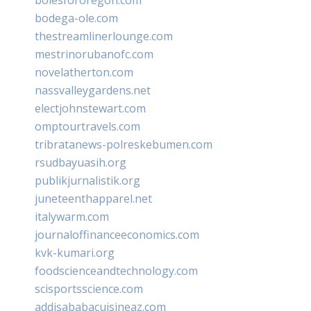
bodega-ole.com
thestreamlinerlounge.com
mestrinorubanofc.com
novelatherton.com
nassvalleygardens.net
electjohnstewart.com
omptourtravels.com
tribratanews-polreskebumen.com
rsudbayuasih.org
publikjurnalistik.org
juneteenthapparel.net
italywarm.com
journaloffinanceeconomics.com
kvk-kumari.org
foodscienceandtechnology.com
scisportsscience.com
addisababacuisineaz.com