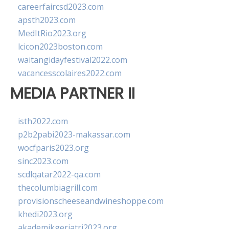
careerfaircsd2023.com
apsth2023.com
MedItRio2023.org
lcicon2023boston.com
waitangidayfestival2022.com
vacancesscolaires2022.com
MEDIA PARTNER II
isth2022.com
p2b2pabi2023-makassar.com
wocfparis2023.org
sinc2023.com
scdlqatar2022-qa.com
thecolumbiagrill.com
provisionscheeseandwineshoppe.com
khedi2023.org
akademikgeriatri2023.org