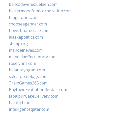
bancodevenezuelaen.com
bettermoodfoodcorporation.com
hingstonnt.com
chooseagender.com
hoverboardssale.com
alaskapolitics.com
stsmp.org
manoelneves.com
mandelaeffectlibrary.com
roselynns.com
balanceyoganj.com
salesforceblogs.com
TrainGames365.com
BaytownEvaCationRentals.com
JabalpurCakeDelivery.com
halobjd.com
intelligenceqatar.com