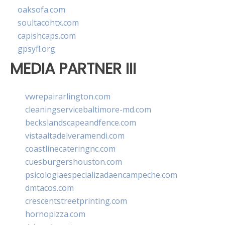
oaksofa.com
soultacohtx.com
capishcaps.com
gpsyfl.org
MEDIA PARTNER III
vwrepairarlington.com
cleaningservicebaltimore-md.com
beckslandscapeandfence.com
vistaaltadelveramendi.com
coastlinecateringnc.com
cuesburgershouston.com
psicologiaespecializadaencampeche.com
dmtacos.com
crescentstreetprinting.com
hornopizza.com