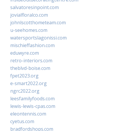
salvatoresinpoint.com
jovialfloralco.com
johnlscotthometeam.com
u-seehomes.com
watersportslagonissi.com
mischieffashion.com
eduwyre.com
retro-interiors.com
theblvd-boise.com
fpet2023.org
e-smart2022.org
ngrc2022.org
leesfamilyfoods.com
lewis-lewis-cpas.com
eleontennis.com
cyetus.com
bradfordshops.com