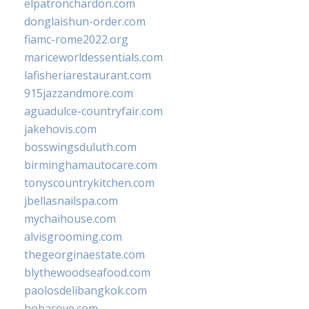
elpatronchardon.com
donglaishun-order.com
fiamc-rome2022.org
mariceworldessentials.com
lafisheriarestaurant.com
915jazzandmore.com
aguadulce-countryfair.com
jakehovis.com
bosswingsduluth.com
birminghamautocare.com
tonyscountrykitchen.com
jbellasnailspa.com
mychaihouse.com
alvisgrooming.com
thegeorginaestate.com
blythewoodseafood.com
paolosdelibangkok.com
bobacove.com