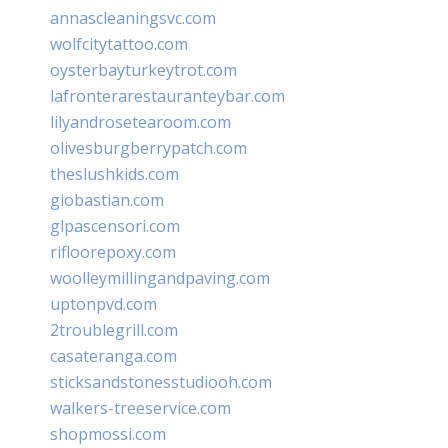
annascleaningsvc.com
wolfcitytattoo.com
oysterbayturkeytrot.com
lafronterarestauranteybar.com
lilyandrosetearoom.com
olivesburgberrypatch.com
theslushkids.com
giobastian.com
glpascensori.com
rifloorepoxy.com
woolleymillingandpaving.com
uptonpvd.com
2troublegrill.com
casateranga.com
sticksandstonesstudiooh.com
walkers-treeservice.com
shopmossi.com