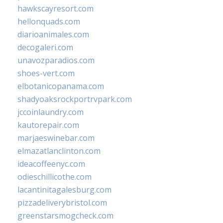
hawkscayresort.com
hellonquads.com
diarioanimales.com
decogaleri.com
unavozparadios.com
shoes-vert.com
elbotanicopanama.com
shadyoaksrockportrvpark.com
jccoinlaundry.com
kautorepair.com
marjaeswinebar.com
elmazatlanclinton.com
ideacoffeenyc.com
odieschillicothe.com
lacantinitagalesburg.com
pizzadeliverybristol.com
greenstarsmogcheck.com