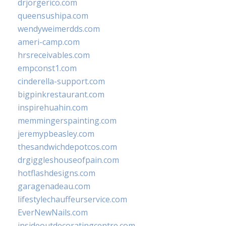
drjorgerico.com
queensushipa.com
wendyweimerdds.com
ameri-camp.com
hrsreceivables.com
empconst1.com
cinderella-support.com
bigpinkrestaurant.com
inspirehuahin.com
memmingerspainting.com
jeremypbeasley.com
thesandwichdepotcos.com
drgiggleshouseofpain.com
hotflashdesigns.com
garagenadeau.com
lifestylechauffeurservice.com
EverNewNails.com
insideoutdecoratingcentre.com