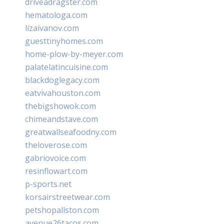
driveadragster.com
hematologa.com
lizaivanov.com
guesttinyhomes.com
home-plow-by-meyer.com
palatelatincuisine.com
blackdoglegacy.com
eatvivahouston.com
thebigshowok.com
chimeandstave.com
greatwallseafoodny.com
theloverose.com
gabriovoice.com
resinflowart.com
p-sports.net
korsairstreetwear.com
petshopallston.com
avenue26tacos.com