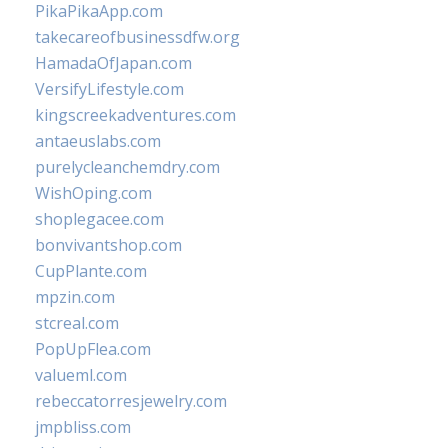
PikaPikaApp.com
takecareofbusinessdfw.org
HamadaOfJapan.com
VersifyLifestyle.com
kingscreekadventures.com
antaeuslabs.com
purelycleanchemdry.com
WishOping.com
shoplegacee.com
bonvivantshop.com
CupPlante.com
mpzin.com
stcreal.com
PopUpFlea.com
valueml.com
rebeccatorresjewelry.com
jmpbliss.com