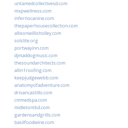
untamedcollectivesd.com
mxpwellness.com
infernocanine.com
thepaperhousecollection.com
allisonwillisholley.com
solslite.org
portwayinn.com
djmaddogmusic.com
thesoundarchitects.com
allin1roofing.com
keepjudgewebb.com
anatomyofadventure.com
drivancastillo.com
cmmedspa.com
midletontkd.com
gardensandgrills.com
basilfoodwine.com