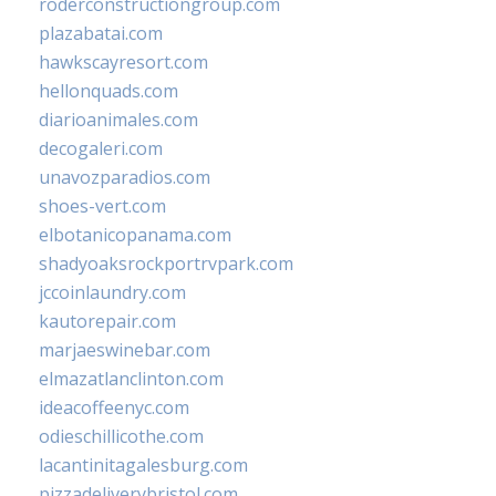
roderconstructiongroup.com
plazabatai.com
hawkscayresort.com
hellonquads.com
diarioanimales.com
decogaleri.com
unavozparadios.com
shoes-vert.com
elbotanicopanama.com
shadyoaksrockportrvpark.com
jccoinlaundry.com
kautorepair.com
marjaeswinebar.com
elmazatlanclinton.com
ideacoffeenyc.com
odieschillicothe.com
lacantinitagalesburg.com
pizzadeliverybristol.com