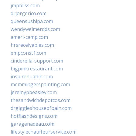
jmpbliss.com
drjorgerico.com
queensushipa.com
wendyweimerdds.com
ameri-camp.com
hrsreceivables.com
empconst1.com
cinderella-support.com
bigpinkrestaurant.com
inspirehuahin.com
memmingerspainting.com
jeremypbeasley.com
thesandwichdepotcos.com
drgiggleshouseofpain.com
hotflashdesigns.com
garagenadeau.com
lifestylechauffeurservice.com