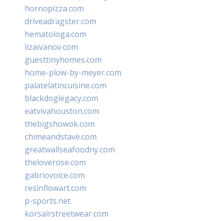
hornopizza.com
driveadragster.com
hematologa.com
lizaivanov.com
guesttinyhomes.com
home-plow-by-meyer.com
palatelatincuisine.com
blackdoglegacy.com
eatvivahouston.com
thebigshowok.com
chimeandstave.com
greatwallseafoodny.com
theloverose.com
gabriovoice.com
resinflowart.com
p-sports.net
korsairstreetwear.com