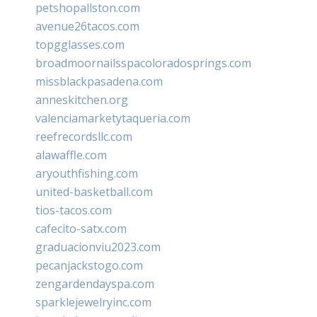
petshopallston.com
avenue26tacos.com
topgglasses.com
broadmoornailsspacoloradosprings.com
missblackpasadena.com
anneskitchen.org
valenciamarketytaqueria.com
reefrecordsllc.com
alawaffle.com
aryouthfishing.com
united-basketball.com
tios-tacos.com
cafecito-satx.com
graduacionviu2023.com
pecanjackstogo.com
zengardendayspa.com
sparklejewelryinc.com