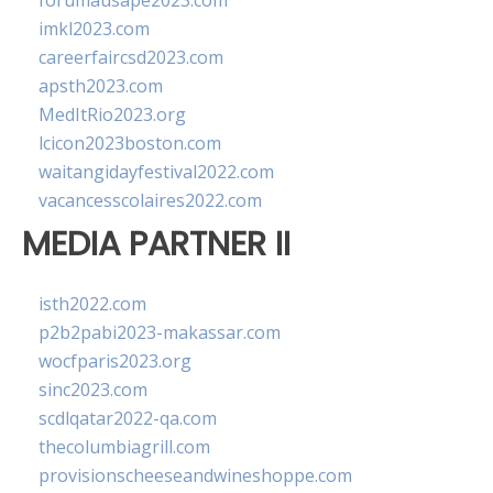
forumausape2023.com
imkl2023.com
careerfaircsd2023.com
apsth2023.com
MedItRio2023.org
lcicon2023boston.com
waitangidayfestival2022.com
vacancesscolaires2022.com
MEDIA PARTNER II
isth2022.com
p2b2pabi2023-makassar.com
wocfparis2023.org
sinc2023.com
scdlqatar2022-qa.com
thecolumbiagrill.com
provisionscheeseandwineshoppe.com