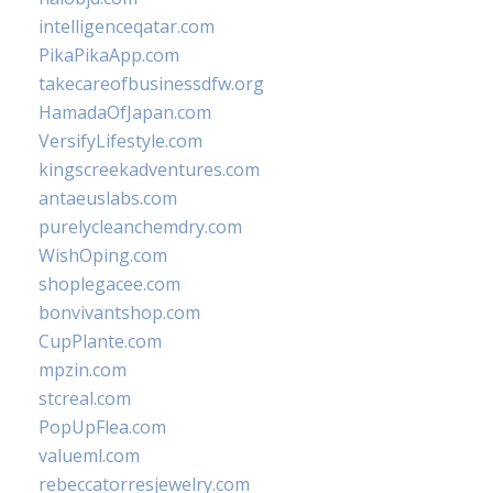
intelligenceqatar.com
PikaPikaApp.com
takecareofbusinessdfw.org
HamadaOfJapan.com
VersifyLifestyle.com
kingscreekadventures.com
antaeuslabs.com
purelycleanchemdry.com
WishOping.com
shoplegacee.com
bonvivantshop.com
CupPlante.com
mpzin.com
stcreal.com
PopUpFlea.com
valueml.com
rebeccatorresjewelry.com