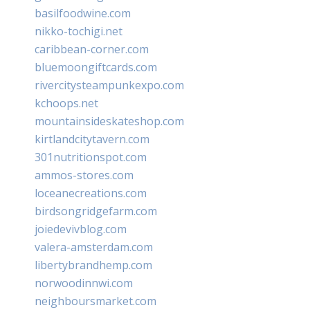
basilfoodwine.com
nikko-tochigi.net
caribbean-corner.com
bluemoongiftcards.com
rivercitysteampunkexpo.com
kchoops.net
mountainsideskateshop.com
kirtlandcitytavern.com
301nutritionspot.com
ammos-stores.com
loceanecreations.com
birdsongridgefarm.com
joiedevivblog.com
valera-amsterdam.com
libertybrandhemp.com
norwoodinnwi.com
neighboursmarket.com