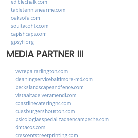
ediblechalk.com
tabletennisnearme.com
oaksofa.com
soultacohtx.com
capishcaps.com
gpsyfl.org
MEDIA PARTNER III
vwrepairarlington.com
cleaningservicebaltimore-md.com
beckslandscapeandfence.com
vistaaltadelveramendi.com
coastlinecateringnc.com
cuesburgershouston.com
psicologiaespecializadaencampeche.com
dmtacos.com
crescentstreetprinting.com