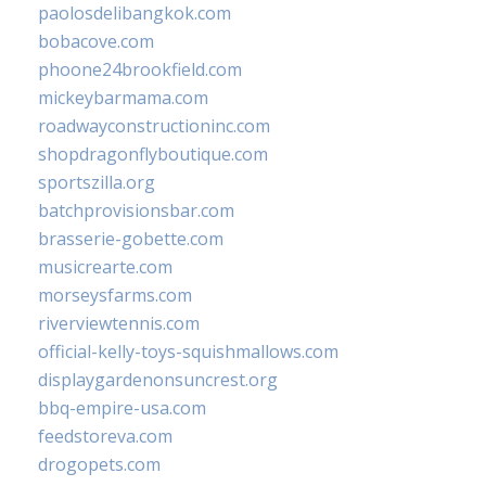
paolosdelibangkok.com
bobacove.com
phoone24brookfield.com
mickeybarmama.com
roadwayconstructioninc.com
shopdragonflyboutique.com
sportszilla.org
batchprovisionsbar.com
brasserie-gobette.com
musicrearte.com
morseysfarms.com
riverviewtennis.com
official-kelly-toys-squishmallows.com
displaygardenonsuncrest.org
bbq-empire-usa.com
feedstoreva.com
drogopets.com