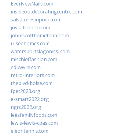
EverNewNails.com
insideoutdecoratingcentre.com
salvatoresinpoint.com
jovialfloralco.com
johnlscotthometeam.com
u-seehomes.com
watersportslagonissi.com
mischieffashion.com
eduwyre.com
retro-interiors.com
theblvd-boise.com
fpet2023.org
e-smart2022.org
ngrc2022.org
leesfamilyfoods.com
lewis-lewis-cpas.com
eleontennis.com