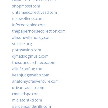
shopmossi.com
untamedcollectivesd.com
mxpwellness.com
infernocanine.com
thepaperhousecollection.com
allisonwillisholley.com
solslite.org
portwayinn.com
djmaddogmusic.com
thesoundarchitects.com
allin1roofing.com
keepjudgewebb.com
anatomyofadventure.com
drivancastillo.com
cmmedspa.com
midletontkd.com
gardensandgrills.com