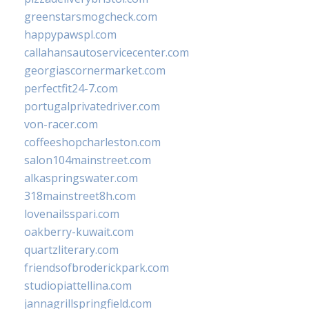
greenstarsmogcheck.com
happypawspl.com
callahansautoservicecenter.com
georgiascornermarket.com
perfectfit24-7.com
portugalprivatedriver.com
von-racer.com
coffeeshopcharleston.com
salon104mainstreet.com
alkaspringswater.com
318mainstreet8h.com
lovenailsspari.com
oakberry-kuwait.com
quartzliterary.com
friendsofbroderickpark.com
studiopiattellina.com
jannagrillspringfield.com