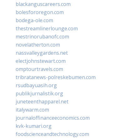
blackanguscareers.com
bolesfororegon.com
bodega-ole.com
thestreamlinerlounge.com
mestrinorubanofc.com
novelatherton.com
nassvalleygardens.net
electjohnstewart.com
omptourtravels.com
tribratanews-polreskebumen.com
rsudbayuasih.org
publikjurnalistik.org
juneteenthapparel.net
italywarm.com
journaloffinanceeconomics.com
kvk-kumari.org
foodscienceandtechnology.com