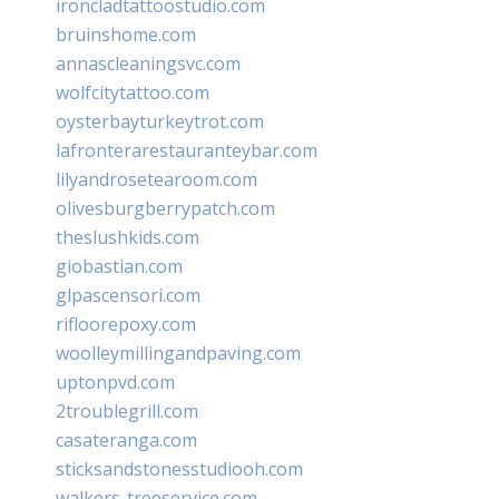
ironcladtattoostudio.com
bruinshome.com
annascleaningsvc.com
wolfcitytattoo.com
oysterbayturkeytrot.com
lafronterarestauranteybar.com
lilyandrosetearoom.com
olivesburgberrypatch.com
theslushkids.com
giobastian.com
glpascensori.com
rifloorepoxy.com
woolleymillingandpaving.com
uptonpvd.com
2troublegrill.com
casateranga.com
sticksandstonesstudiooh.com
walkers-treeservice.com