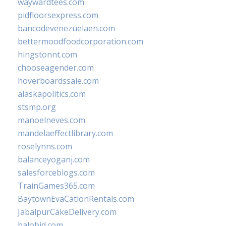
waywardtees.com
pidfloorsexpress.com
bancodevenezuelaen.com
bettermoodfoodcorporation.com
hingstonnt.com
chooseagender.com
hoverboardssale.com
alaskapolitics.com
stsmp.org
manoelneves.com
mandelaeffectlibrary.com
roselynns.com
balanceyoganj.com
salesforceblogs.com
TrainGames365.com
BaytownEvaCationRentals.com
JabalpurCakeDelivery.com
halobjd.com