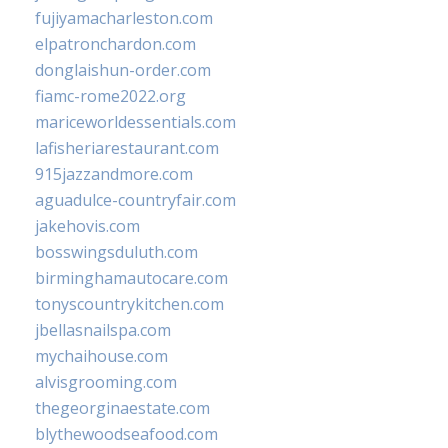
fujiyamacharleston.com
elpatronchardon.com
donglaishun-order.com
fiamc-rome2022.org
mariceworldessentials.com
lafisheriarestaurant.com
915jazzandmore.com
aguadulce-countryfair.com
jakehovis.com
bosswingsduluth.com
birminghamautocare.com
tonyscountrykitchen.com
jbellasnailspa.com
mychaihouse.com
alvisgrooming.com
thegeorginaestate.com
blythewoodseafood.com