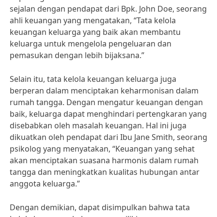
sejalan dengan pendapat dari Bpk. John Doe, seorang
ahli keuangan yang mengatakan, “Tata kelola
keuangan keluarga yang baik akan membantu
keluarga untuk mengelola pengeluaran dan
pemasukan dengan lebih bijaksana.”
Selain itu, tata kelola keuangan keluarga juga
berperan dalam menciptakan keharmonisan dalam
rumah tangga. Dengan mengatur keuangan dengan
baik, keluarga dapat menghindari pertengkaran yang
disebabkan oleh masalah keuangan. Hal ini juga
dikuatkan oleh pendapat dari Ibu Jane Smith, seorang
psikolog yang menyatakan, “Keuangan yang sehat
akan menciptakan suasana harmonis dalam rumah
tangga dan meningkatkan kualitas hubungan antar
anggota keluarga.”
Dengan demikian, dapat disimpulkan bahwa tata