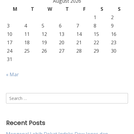
August 2026
M
T
W
T
F
S
S
1
2
3
4
5
6
7
8
9
10
11
12
13
14
15
16
17
18
19
20
21
22
23
24
25
26
27
28
29
30
31
« Mar
Search
for:
Recent Posts