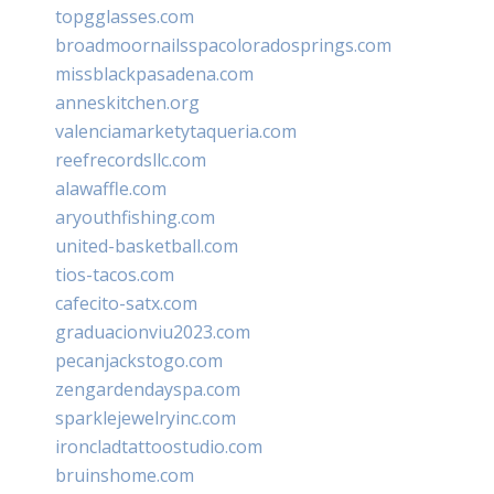
topgglasses.com
broadmoornailsspacoloradosprings.com
missblackpasadena.com
anneskitchen.org
valenciamarketytaqueria.com
reefrecordsllc.com
alawaffle.com
aryouthfishing.com
united-basketball.com
tios-tacos.com
cafecito-satx.com
graduacionviu2023.com
pecanjackstogo.com
zengardendayspa.com
sparklejewelryinc.com
ironcladtattoostudio.com
bruinshome.com