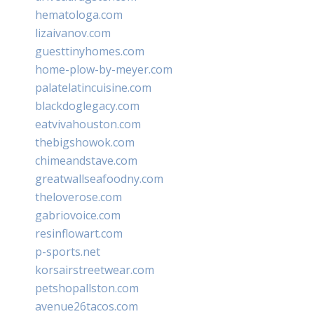
hematologa.com
lizaivanov.com
guesttinyhomes.com
home-plow-by-meyer.com
palatelatincuisine.com
blackdoglegacy.com
eatvivahouston.com
thebigshowok.com
chimeandstave.com
greatwallseafoodny.com
theloverose.com
gabriovoice.com
resinflowart.com
p-sports.net
korsairstreetwear.com
petshopallston.com
avenue26tacos.com