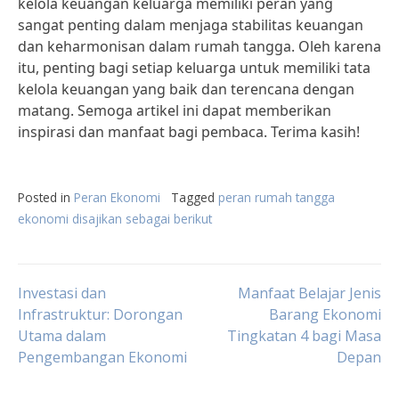
kelola keuangan keluarga memiliki peran yang
sangat penting dalam menjaga stabilitas keuangan
dan keharmonisan dalam rumah tangga. Oleh karena
itu, penting bagi setiap keluarga untuk memiliki tata
kelola keuangan yang baik dan terencana dengan
matang. Semoga artikel ini dapat memberikan
inspirasi dan manfaat bagi pembaca. Terima kasih!
Posted in
Peran Ekonomi
Tagged
peran rumah tangga
ekonomi disajikan sebagai berikut
Post
Investasi dan
Manfaat Belajar Jenis
Infrastruktur: Dorongan
Barang Ekonomi
Utama dalam
Tingkatan 4 bagi Masa
navigation
Pengembangan Ekonomi
Depan