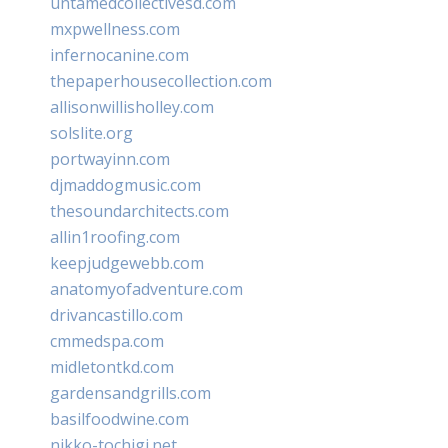
untamedcollectivesd.com
mxpwellness.com
infernocanine.com
thepaperhousecollection.com
allisonwillisholley.com
solslite.org
portwayinn.com
djmaddogmusic.com
thesoundarchitects.com
allin1roofing.com
keepjudgewebb.com
anatomyofadventure.com
drivancastillo.com
cmmedspa.com
midletontkd.com
gardensandgrills.com
basilfoodwine.com
nikko-tochigi.net