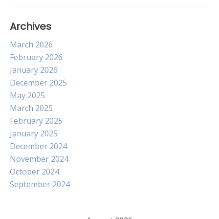
Archives
March 2026
February 2026
January 2026
December 2025
May 2025
March 2025
February 2025
January 2025
December 2024
November 2024
October 2024
September 2024