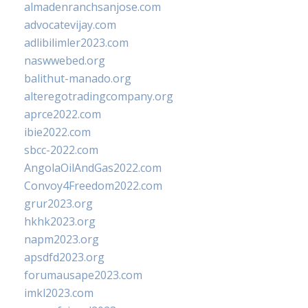
almadenranchsanjose.com
advocatevijay.com
adlibilimler2023.com
naswwebed.org
balithut-manado.org
alteregotradingcompany.org
aprce2022.com
ibie2022.com
sbcc-2022.com
AngolaOilAndGas2022.com
Convoy4Freedom2022.com
grur2023.org
hkhk2023.org
napm2023.org
apsdfd2023.org
forumausape2023.com
imkl2023.com