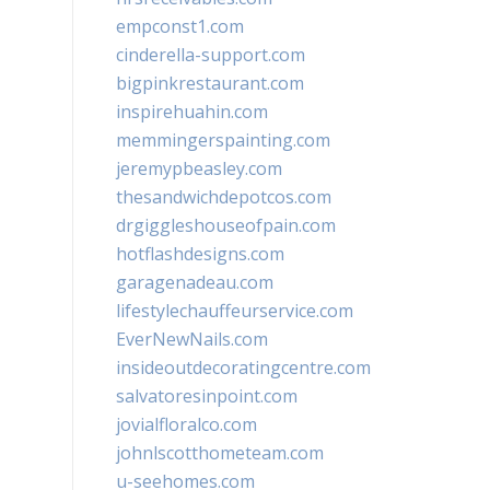
empconst1.com
cinderella-support.com
bigpinkrestaurant.com
inspirehuahin.com
memmingerspainting.com
jeremypbeasley.com
thesandwichdepotcos.com
drgiggleshouseofpain.com
hotflashdesigns.com
garagenadeau.com
lifestylechauffeurservice.com
EverNewNails.com
insideoutdecoratingcentre.com
salvatoresinpoint.com
jovialfloralco.com
johnlscotthometeam.com
u-seehomes.com