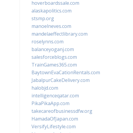
hoverboardssale.com
alaskapolitics.com
stsmp.org
manoelneves.com
mandelaeffectlibrary.com
roselynns.com
balanceyoganj.com
salesforceblogs.com
TrainGames365.com
BaytownEvaCationRentals.com
JabalpurCakeDelivery.com
halobjd.com
intelligenceqatar.com
PikaPikaApp.com
takecareofbusinessdfw.org
HamadaOfJapan.com
VersifyLifestyle.com