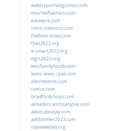
watersportslagonissi.com
mischieffashion.com
eduwyre.com
retro-interiors.com
theblvd-boise.com
fpet2023.org
e-smart2022.org
ngrc2022.org
leesfamilyfoods.com
lewis-lewis-cpas.com
eleontennis.com
cyetus.com
bradfordshops.com
almadenranchsanjose.com
advocatevijay.com
adlibilimler2023.com
naswwebed.org