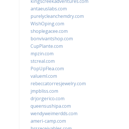
kingscreekadventures.com
antaeuslabs.com
purelycleanchemdry.com
WishOping.com
shoplegacee.com
bonvivantshop.com
CupPlante.com
mpzin.com
stcreal.com
PopUpFlea.com
valueml.com
rebeccatorresjewelry.com
jmpbliss.com
drjorgerico.com
queensushipa.com
wendyweimerdds.com
ameri-camp.com
hrsreceivables.com