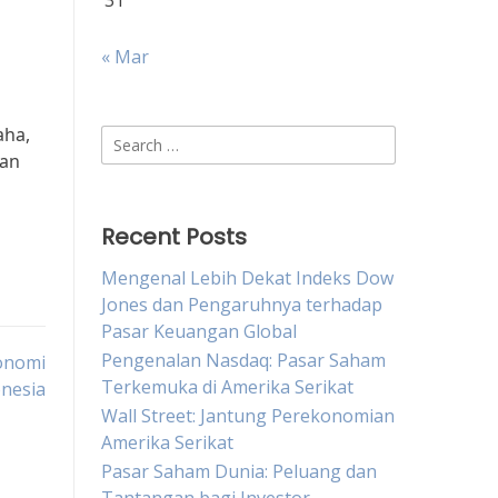
31
« Mar
aha,
Search
gan
for:
Recent Posts
Mengenal Lebih Dekat Indeks Dow
Jones dan Pengaruhnya terhadap
Pasar Keuangan Global
Pengenalan Nasdaq: Pasar Saham
onomi
Terkemuka di Amerika Serikat
onesia
Wall Street: Jantung Perekonomian
Amerika Serikat
Pasar Saham Dunia: Peluang dan