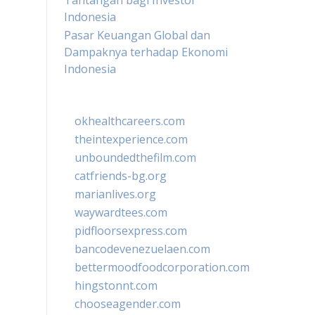
Tantangan bagi Investor
Indonesia
Pasar Keuangan Global dan
Dampaknya terhadap Ekonomi
Indonesia
okhealthcareers.com
theintexperience.com
unboundedthefilm.com
catfriends-bg.org
marianlives.org
waywardtees.com
pidfloorsexpress.com
bancodevenezuelaen.com
bettermoodfoodcorporation.com
hingstonnt.com
chooseagender.com