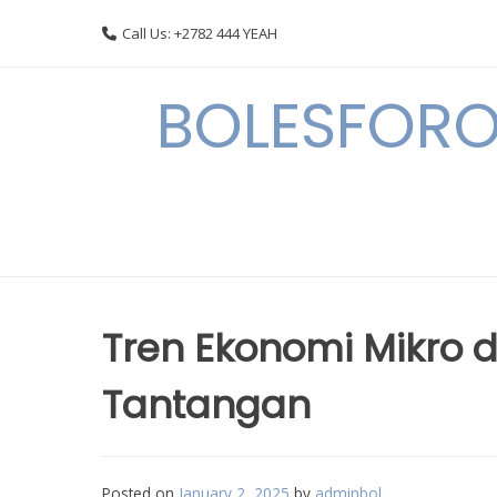
Skip
Call Us: +2782 444 YEAH
to
content
BOLESFORO
Tren Ekonomi Mikro d
Tantangan
Posted on
January 2, 2025
by
adminbol