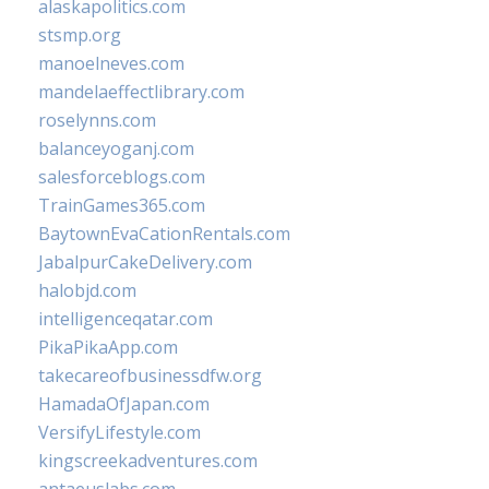
alaskapolitics.com
stsmp.org
manoelneves.com
mandelaeffectlibrary.com
roselynns.com
balanceyoganj.com
salesforceblogs.com
TrainGames365.com
BaytownEvaCationRentals.com
JabalpurCakeDelivery.com
halobjd.com
intelligenceqatar.com
PikaPikaApp.com
takecareofbusinessdfw.org
HamadaOfJapan.com
VersifyLifestyle.com
kingscreekadventures.com