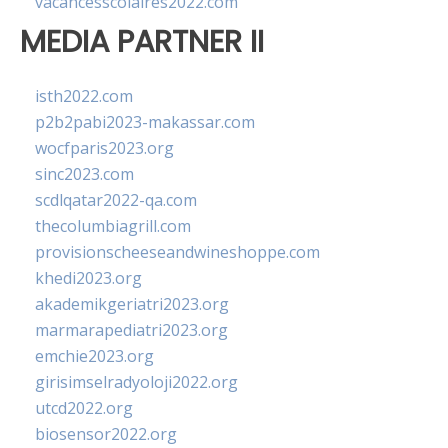
vacancesscolaires2022.com
MEDIA PARTNER II
isth2022.com
p2b2pabi2023-makassar.com
wocfparis2023.org
sinc2023.com
scdlqatar2022-qa.com
thecolumbiagrill.com
provisionscheeseandwineshoppe.com
khedi2023.org
akademikgeriatri2023.org
marmarapediatri2023.org
emchie2023.org
girisimselradyoloji2022.org
utcd2022.org
biosensor2022.org