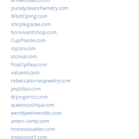
antaeuslabs.com
purelycleanchemdry.com
WishOping.com
shoplegacee.com
bonvivantshop.com
CupPlante.com
mpzin.com
stcreal.com
PopUpFlea.com
valueml.com
rebeccatorresjewelry.com
jmpbliss.com
drjorgerico.com
queensushipa.com
wendyweimerdds.com
ameri-camp.com
hrsreceivables.com
empconst1.com