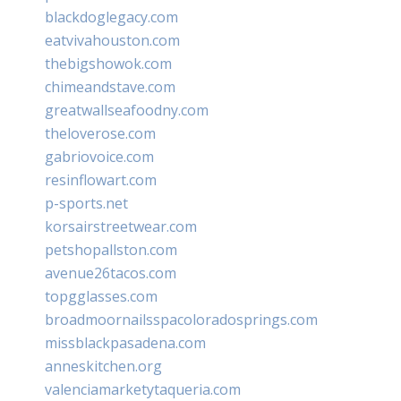
blackdoglegacy.com
eatvivahouston.com
thebigshowok.com
chimeandstave.com
greatwallseafoodny.com
theloverose.com
gabriovoice.com
resinflowart.com
p-sports.net
korsairstreetwear.com
petshopallston.com
avenue26tacos.com
topgglasses.com
broadmoornailsspacoloradosprings.com
missblackpasadena.com
anneskitchen.org
valenciamarketytaqueria.com