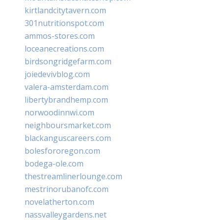
kirtlandcitytavern.com
301nutritionspot.com
ammos-stores.com
loceanecreations.com
birdsongridgefarm.com
joiedevivblog.com
valera-amsterdam.com
libertybrandhemp.com
norwoodinnwi.com
neighboursmarket.com
blackanguscareers.com
bolesfororegon.com
bodega-ole.com
thestreamlinerlounge.com
mestrinorubanofc.com
novelatherton.com
nassvalleygardens.net