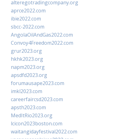
alteregotradingcompany.org
aprce2022.com
ibie2022.com
sbcc-2022.com
AngolaOilAndGas2022.com
Convoy4Freedom2022.com
grur2023.org
hkhk2023.org
napm2023.org
apsdfd2023.org
forumausape2023.com
imkl2023.com
careerfaircsd2023.com
apsth2023.com
MedItRio2023.org
lcicon2023boston.com
waitangidayfestival2022.com