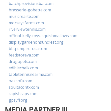
batchprovisionsbar.com
brasserie-gobette.com
musicrearte.com
morseysfarms.com
riverviewtennis.com
official-kelly-toys-squishmallows.com
displaygardenonsuncrest.org
bbq-empire-usa.com
feedstoreva.com
drogopets.com
ediblechalk.com
tabletennisnearme.com
oaksofa.com
soultacohtx.com
capishcaps.com
gpsyfl.org
MEDIA PARTNER III