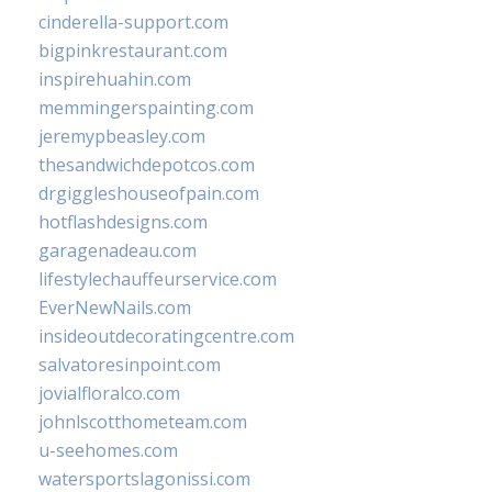
cinderella-support.com
bigpinkrestaurant.com
inspirehuahin.com
memmingerspainting.com
jeremypbeasley.com
thesandwichdepotcos.com
drgiggleshouseofpain.com
hotflashdesigns.com
garagenadeau.com
lifestylechauffeurservice.com
EverNewNails.com
insideoutdecoratingcentre.com
salvatoresinpoint.com
jovialfloralco.com
johnlscotthometeam.com
u-seehomes.com
watersportslagonissi.com