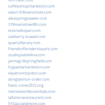
von-racer.com
coffeeshopcharleston.com
salon104mainstreet.com
alkaspringswater.com
318mainstreet8h.com
lovenailsspari.com
oakberry-kuwait.com
quartzliterary.com
friendsofbroderickpark.com
studiopiattellina.com
jannagrillspringfield.com
fujiyamacharleston.com
elpatronchardon.com
donglaishun-order.com
fiamc-rome2022.org
mariceworldessentials.com
lafisheriarestaurant.com
915jazzandmore.com