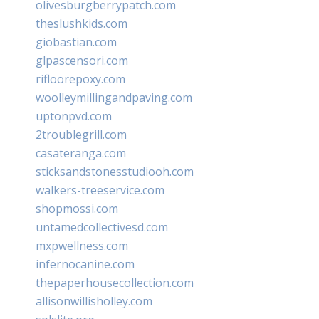
olivesburgberrypatch.com
theslushkids.com
giobastian.com
glpascensori.com
rifloorepoxy.com
woolleymillingandpaving.com
uptonpvd.com
2troublegrill.com
casateranga.com
sticksandstonesstudiooh.com
walkers-treeservice.com
shopmossi.com
untamedcollectivesd.com
mxpwellness.com
infernocanine.com
thepaperhousecollection.com
allisonwillisholley.com