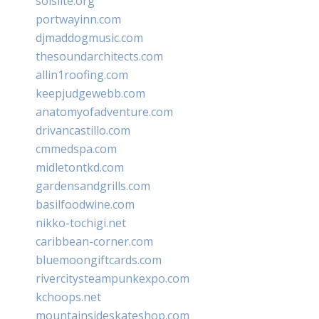
solslite.org
portwayinn.com
djmaddogmusic.com
thesoundarchitects.com
allin1roofing.com
keepjudgewebb.com
anatomyofadventure.com
drivancastillo.com
cmmedspa.com
midletontkd.com
gardensandgrills.com
basilfoodwine.com
nikko-tochigi.net
caribbean-corner.com
bluemoongiftcards.com
rivercitysteampunkexpo.com
kchoops.net
mountainsideskateshop.com