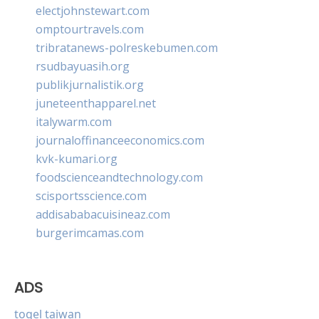
electjohnstewart.com
omptourtravels.com
tribratanews-polreskebumen.com
rsudbayuasih.org
publikjurnalistik.org
juneteenthapparel.net
italywarm.com
journaloffinanceeconomics.com
kvk-kumari.org
foodscienceandtechnology.com
scisportsscience.com
addisababacuisineaz.com
burgerimcamas.com
ADS
togel taiwan