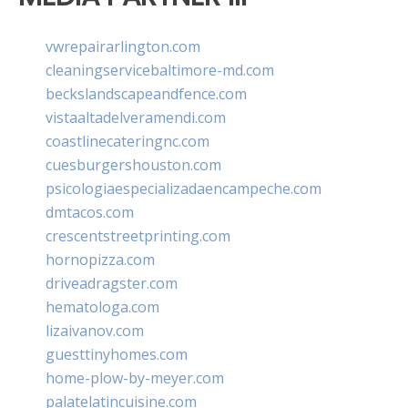
vwrepairarlington.com
cleaningservicebaltimore-md.com
beckslandscapeandfence.com
vistaaltadelveramendi.com
coastlinecateringnc.com
cuesburgershouston.com
psicologiaespecializadaencampeche.com
dmtacos.com
crescentstreetprinting.com
hornopizza.com
driveadragster.com
hematologa.com
lizaivanov.com
guesttinyhomes.com
home-plow-by-meyer.com
palatelatincuisine.com