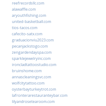
reefrecordsllc.com
alawaffle.com
aryouthfishing.com
united-basketball.com
tios-tacos.com
cafecito-satx.com
graduacionviu2023.com
pecanjackstogo.com
zengardendayspa.com
sparklejewelryinc.com
ironcladtattoostudio.com
bruinshome.com
annascleaningsvc.com
wolfcitytattoo.com
oysterbayturkeytrot.com
lafronterarestauranteybar.com
lilyandrosetearoom.com