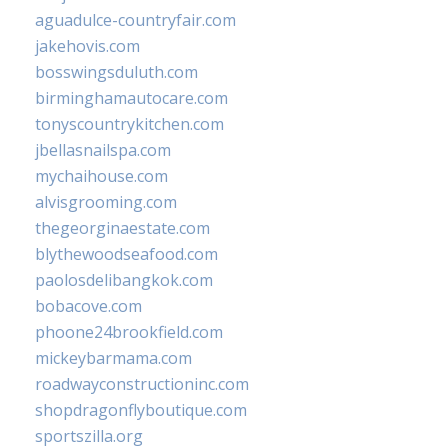
aguadulce-countryfair.com
jakehovis.com
bosswingsduluth.com
birminghamautocare.com
tonyscountrykitchen.com
jbellasnailspa.com
mychaihouse.com
alvisgrooming.com
thegeorginaestate.com
blythewoodseafood.com
paolosdelibangkok.com
bobacove.com
phoone24brookfield.com
mickeybarmama.com
roadwayconstructioninc.com
shopdragonflyboutique.com
sportszilla.org