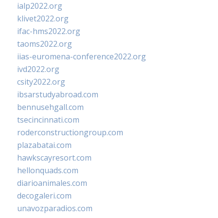
ialp2022.org
klivet2022.org
ifac-hms2022.org
taoms2022.org
iias-euromena-conference2022.org
ivd2022.org
csity2022.org
ibsarstudyabroad.com
bennusehgall.com
tsecincinnati.com
roderconstructiongroup.com
plazabatai.com
hawkscayresort.com
hellonquads.com
diarioanimales.com
decogaleri.com
unavozparadios.com