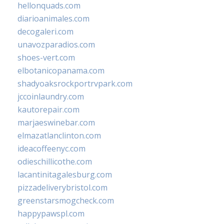
hellonquads.com
diarioanimales.com
decogaleri.com
unavozparadios.com
shoes-vert.com
elbotanicopanama.com
shadyoaksrockportrvpark.com
jccoinlaundry.com
kautorepair.com
marjaeswinebar.com
elmazatlanclinton.com
ideacoffeenyc.com
odieschillicothe.com
lacantinitagalesburg.com
pizzadeliverybristol.com
greenstarsmogcheck.com
happypawspl.com