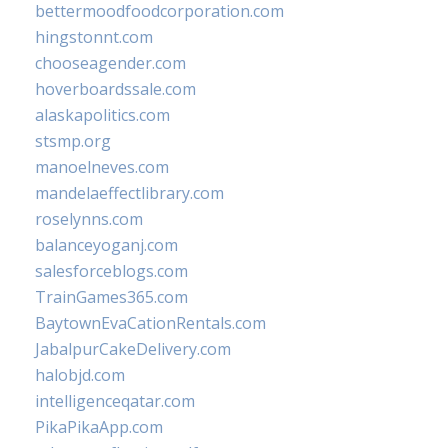
bettermoodfoodcorporation.com
hingstonnt.com
chooseagender.com
hoverboardssale.com
alaskapolitics.com
stsmp.org
manoelneves.com
mandelaeffectlibrary.com
roselynns.com
balanceyoganj.com
salesforceblogs.com
TrainGames365.com
BaytownEvaCationRentals.com
JabalpurCakeDelivery.com
halobjd.com
intelligenceqatar.com
PikaPikaApp.com