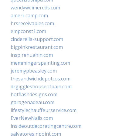
wendyweimerdds.com
ameri-camp.com
hrsreceivables.com
empconst1.com
cinderella-support.com
bigpinkrestaurant.com
inspirehuahin.com
memmingerspainting.com
jeremypbeasley.com
thesandwichdepotcos.com
drgiggleshouseofpain.com
hotflashdesigns.com
garagenadeau.com
lifestylechauffeurservice.com
EverNewNails.com
insideoutdecoratingcentre.com
salvatoresinpoint.com