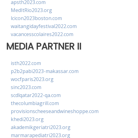
apsth2023.com
MedItRio2023.org
lcicon2023boston.com
waitangidayfestival2022.com
vacancesscolaires2022.com
MEDIA PARTNER II
isth2022.com
p2b2pabi2023-makassar.com
wocfparis2023.org
sinc2023.com
scdlqatar2022-qa.com
thecolumbiagrill.com
provisionscheeseandwineshoppe.com
khedi2023.org
akademikgeriatri2023.org
marmarapediatri2023.org