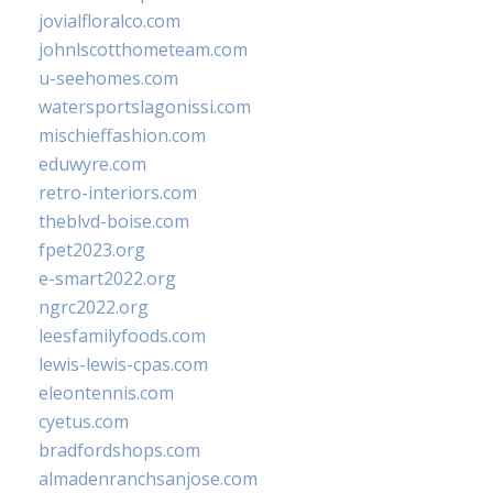
jovialfloralco.com
johnlscotthometeam.com
u-seehomes.com
watersportslagonissi.com
mischieffashion.com
eduwyre.com
retro-interiors.com
theblvd-boise.com
fpet2023.org
e-smart2022.org
ngrc2022.org
leesfamilyfoods.com
lewis-lewis-cpas.com
eleontennis.com
cyetus.com
bradfordshops.com
almadenranchsanjose.com