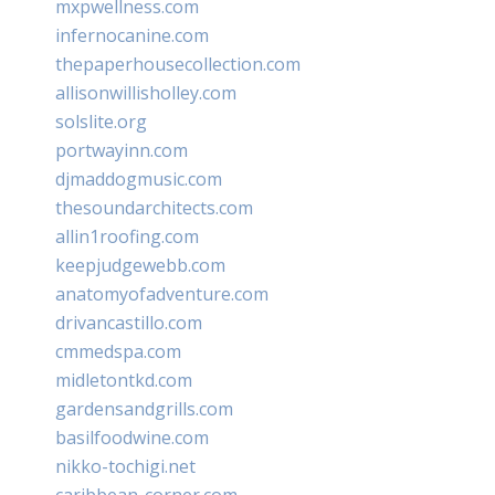
mxpwellness.com
infernocanine.com
thepaperhousecollection.com
allisonwillisholley.com
solslite.org
portwayinn.com
djmaddogmusic.com
thesoundarchitects.com
allin1roofing.com
keepjudgewebb.com
anatomyofadventure.com
drivancastillo.com
cmmedspa.com
midletontkd.com
gardensandgrills.com
basilfoodwine.com
nikko-tochigi.net
caribbean-corner.com