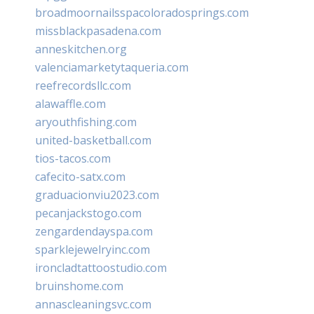
broadmoornailsspacoloradosprings.com
missblackpasadena.com
anneskitchen.org
valenciamarketytaqueria.com
reefrecordsllc.com
alawaffle.com
aryouthfishing.com
united-basketball.com
tios-tacos.com
cafecito-satx.com
graduacionviu2023.com
pecanjackstogo.com
zengardendayspa.com
sparklejewelryinc.com
ironcladtattoostudio.com
bruinshome.com
annascleaningsvc.com