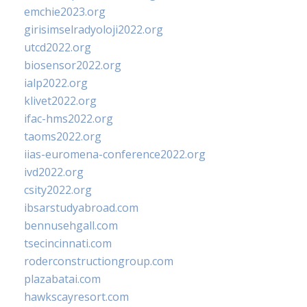
emchie2023.org
girisimselradyoloji2022.org
utcd2022.org
biosensor2022.org
ialp2022.org
klivet2022.org
ifac-hms2022.org
taoms2022.org
iias-euromena-conference2022.org
ivd2022.org
csity2022.org
ibsarstudyabroad.com
bennusehgall.com
tsecincinnati.com
roderconstructiongroup.com
plazabatai.com
hawkscayresort.com