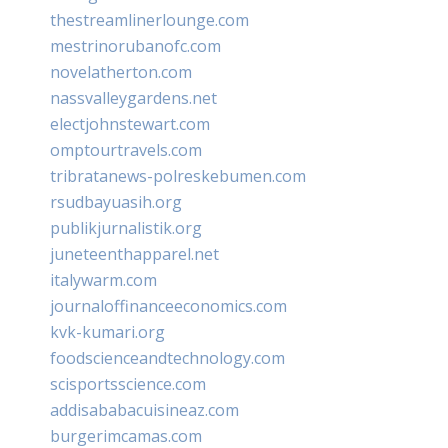
thestreamlinerlounge.com
mestrinorubanofc.com
novelatherton.com
nassvalleygardens.net
electjohnstewart.com
omptourtravels.com
tribratanews-polreskebumen.com
rsudbayuasih.org
publikjurnalistik.org
juneteenthapparel.net
italywarm.com
journaloffinanceeconomics.com
kvk-kumari.org
foodscienceandtechnology.com
scisportsscience.com
addisababacuisineaz.com
burgerimcamas.com