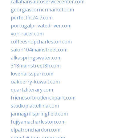
callahansautoservicecenter.com
georgiascornermarket.com
perfectfit24-7.com
portugalprivatedriver.com
von-racer.com
coffeeshopcharleston.com
salon104mainstreet.com
alkaspringswater.com
318mainstreet8h.com
lovenailsspari.com
oakberry-kuwait.com
quartzliterary.com
friendsofbroderickpark.com
studiopiattellina.com
jannagrillspringfield.com
fujiyamacharleston.com
elpatronchardon.com
donglaishun-order.com