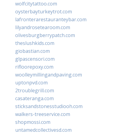
wolfcitytattoo.com
oysterbayturkeytrot.com
lafronterarestauranteybar.com
lilyandrosetearoom.com
olivesburgberrypatch.com
theslushkids.com
giobastian.com
glpascensori.com
rifloorepoxy.com
woolleymillingandpaving.com
uptonpvd.com
2troublegrill.com
casateranga.com
sticksandstonesstudiooh.com
walkers-treeservice.com
shopmossi.com
untamedcollectivesd.com