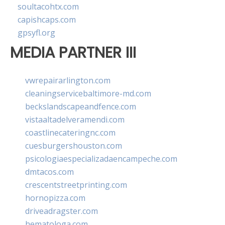
soultacohtx.com
capishcaps.com
gpsyfl.org
MEDIA PARTNER III
vwrepairarlington.com
cleaningservicebaltimore-md.com
beckslandscapeandfence.com
vistaaltadelveramendi.com
coastlinecateringnc.com
cuesburgershouston.com
psicologiaespecializadaencampeche.com
dmtacos.com
crescentstreetprinting.com
hornopizza.com
driveadragster.com
hematologa.com