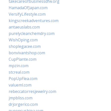
takecareofbusinessdfw.org
HamadaOfJapan.com
VersifyLifestyle.com
kingscreekadventures.com
antaeuslabs.com
purelycleanchemdry.com
WishOping.com
shoplegacee.com
bonvivantshop.com
CupPlante.com
mpzin.com
stcreal.com
PopUpFlea.com
valueml.com
rebeccatorresjewelry.com
jmpbliss.com
drjorgerico.com
queensushipa.com