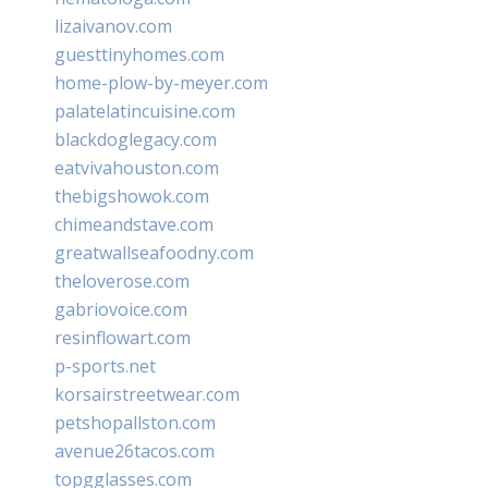
lizaivanov.com
guesttinyhomes.com
home-plow-by-meyer.com
palatelatincuisine.com
blackdoglegacy.com
eatvivahouston.com
thebigshowok.com
chimeandstave.com
greatwallseafoodny.com
theloverose.com
gabriovoice.com
resinflowart.com
p-sports.net
korsairstreetwear.com
petshopallston.com
avenue26tacos.com
topgglasses.com