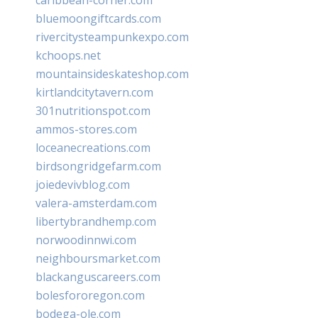
bluemoongiftcards.com
rivercitysteampunkexpo.com
kchoops.net
mountainsideskateshop.com
kirtlandcitytavern.com
301nutritionspot.com
ammos-stores.com
loceanecreations.com
birdsongridgefarm.com
joiedevivblog.com
valera-amsterdam.com
libertybrandhemp.com
norwoodinnwi.com
neighboursmarket.com
blackanguscareers.com
bolesfororegon.com
bodega-ole.com