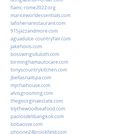
fiamc-rome2022.org
mariceworldessentials.com
lafisheriarestaurant.com
915jazzandmore.com
aguadulce-countryfair.com
jakehovis.com
bosswingsduluth.com
birminghamautocare.com
tonyscountrykitchen.com
jbellasnailspa.com
mychaihouse.com
alvisgrooming.com
thegeorginaestate.com
blythewoodseafood.com
paolosdelibangkok.com
bobacove.com
phoone24brookfield.com