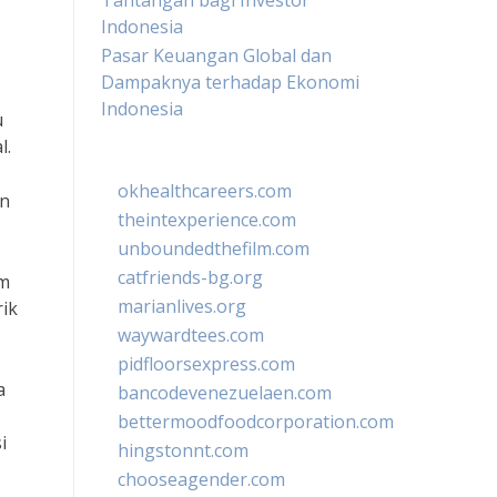
Tantangan bagi Investor
Indonesia
Pasar Keuangan Global dan
Dampaknya terhadap Ekonomi
Indonesia
u
l.
okhealthcareers.com
an
theintexperience.com
unboundedthefilm.com
catfriends-bg.org
am
marianlives.org
ik
waywardtees.com
pidfloorsexpress.com
a
bancodevenezuelaen.com
bettermoodfoodcorporation.com
i
hingstonnt.com
chooseagender.com