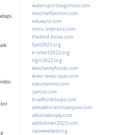
watersportslagonissi.com
mischieffashion.com
adapi.
eduwyre.com
retro-interiors.com
theblvd-boise.com
fpet2023.org
aik
e-smart2022.org
ngrc2022.org
leesfamilyfoods.com
lewis-lewis-cpas.com
ndisi
eleontennis.com
cyetus.com
bradfordshops.com
stor
almadenranchsanjose.com
advocatevijay.com
adlibilimler2023.com
naswwebed.org
ng