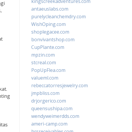
kingscreekadventures.com
agi
antaeuslabs.com
,
purelycleanchemdry.com
WishOping.com
shoplegacee.com
at
bonvivantshop.com
CupPlante.com
mpzin.com
stcreal.com
PopUpFlea.com
valueml.com
rebeccatorresjewelry.com
kat.
jmpbliss.com
nting
drjorgerico.com
queensushipa.com
wendyweimerdds.com
ameri-camp.com
itas
hrsreceivables.com