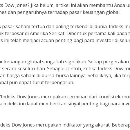
 Dow Jones? Jika belum, artikel ini akan membantu Anda u
nes dan pengaruhnya terhadap pasar keuangan global.
asar saham tertua dan paling terkenal di dunia. Indeks ini
k terbesar di Amerika Serikat. Dibentuk pertama kali pada 
 ini telah menjadi acuan penting bagi para investor di selu
 keuangan global sangatlah signifikan. Setiap pergerakan 
 secara keseluruhan. Sebagai contoh, ketika Indeks Dow Jo
n harga saham di bursa-bursa lainnya. Sebaliknya, jika terj
obal pun dapat turut terpengaruh.
 “Indeks Dow Jones merupakan cerminan dari kondisi ekono
 indeks ini dapat memberikan sinyal penting bagi para inv
ndeks Dow Jones merupakan indikator yang akurat. Bebera