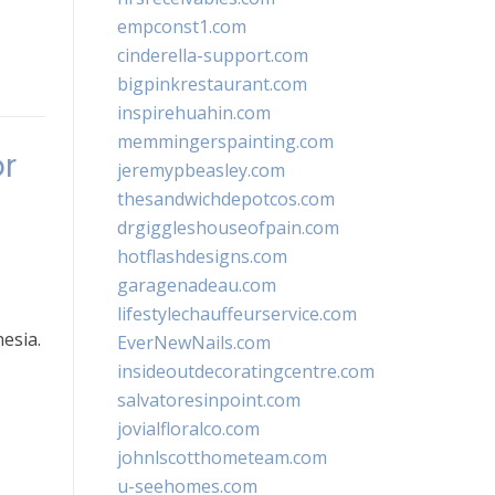
empconst1.com
cinderella-support.com
bigpinkrestaurant.com
inspirehuahin.com
memmingerspainting.com
r
jeremypbeasley.com
thesandwichdepotcos.com
drgiggleshouseofpain.com
hotflashdesigns.com
garagenadeau.com
lifestylechauffeurservice.com
esia.
EverNewNails.com
insideoutdecoratingcentre.com
salvatoresinpoint.com
jovialfloralco.com
johnlscotthometeam.com
u-seehomes.com