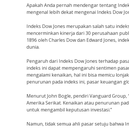
Apakah Anda pernah mendengar tentang Indeks
mengenal lebih dekat mengenai Indeks Dow Jo
Indeks Dow Jones merupakan salah satu indeks p
mencerminkan kinerja dari 30 perusahaan publi
1896 oleh Charles Dow dan Edward Jones, indeks
dunia.
Pengaruh dari Indeks Dow Jones terhadap pasar
indeks ini dapat mempengaruhi sentimen pasar
mengalami kenaikan, hal ini bisa memicu lonjaka
penurunan pada indeks ini, pasar keuangan gl
Menurut John Bogle, pendiri Vanguard Group,
Amerika Serikat. Kenaikan atau penurunan pada
untuk mengambil keputusan investasi.”
Namun, tidak semua ahli pasar setuju bahwa I