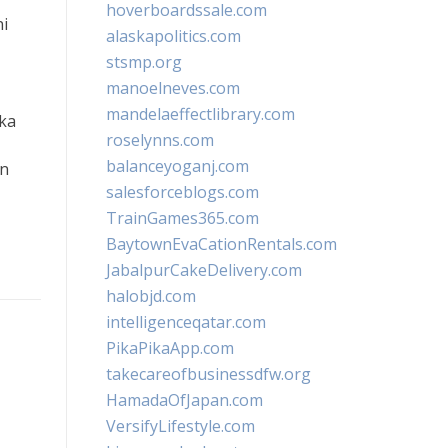
hoverboardssale.com
ni
alaskapolitics.com
stsmp.org
manoelneves.com
mandelaeffectlibrary.com
ka
roselynns.com
balanceyoganj.com
an
salesforceblogs.com
TrainGames365.com
BaytownEvaCationRentals.com
JabalpurCakeDelivery.com
halobjd.com
intelligenceqatar.com
PikaPikaApp.com
takecareofbusinessdfw.org
HamadaOfJapan.com
VersifyLifestyle.com