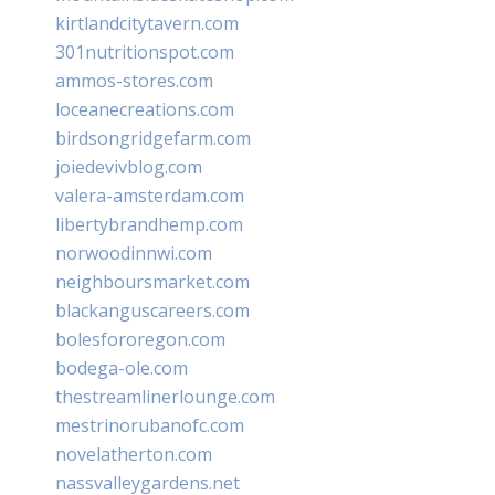
kirtlandcitytavern.com
301nutritionspot.com
ammos-stores.com
loceanecreations.com
birdsongridgefarm.com
joiedevivblog.com
valera-amsterdam.com
libertybrandhemp.com
norwoodinnwi.com
neighboursmarket.com
blackanguscareers.com
bolesfororegon.com
bodega-ole.com
thestreamlinerlounge.com
mestrinorubanofc.com
novelatherton.com
nassvalleygardens.net