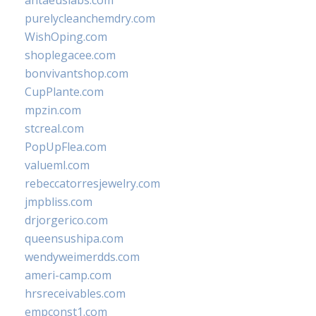
antaeuslabs.com
purelycleanchemdry.com
WishOping.com
shoplegacee.com
bonvivantshop.com
CupPlante.com
mpzin.com
stcreal.com
PopUpFlea.com
valueml.com
rebeccatorresjewelry.com
jmpbliss.com
drjorgerico.com
queensushipa.com
wendyweimerdds.com
ameri-camp.com
hrsreceivables.com
empconst1.com