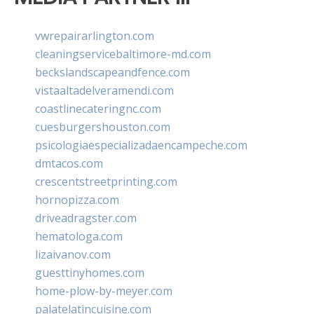
vwrepairarlington.com
cleaningservicebaltimore-md.com
beckslandscapeandfence.com
vistaaltadelveramendi.com
coastlinecateringnc.com
cuesburgershouston.com
psicologiaespecializadaencampeche.com
dmtacos.com
crescentstreetprinting.com
hornopizza.com
driveadragster.com
hematologa.com
lizaivanov.com
guesttinyhomes.com
home-plow-by-meyer.com
palatelatincuisine.com