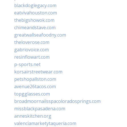
blackdoglegacy.com
eatvivahouston.com
thebigshowok.com
chimeandstave.com
greatwallseafoodny.com
theloverose.com
gabriovoice.com
resinflowart.com
p-sports.net
korsairstreetwear.com
petshopallston.com
avenue26tacos.com
topgglasses.com
broadmoornailsspacoloradosprings.com
missblackpasadena.com
anneskitchen.org
valenciamarketytaqueria.com