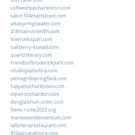
von-racer.com
coffeeshopcharleston.com
salon104mainstreet.com
alkaspringswater.com
318mainstreet8h.com
lovenailsspari.com
oakberry-kuwait.com
quartzliterary.com
friendsofbroderickpark.com
studiopiattellina.com
jannagrillspringfield.com
fujiyamacharleston.com
elpatronchardon.com
donglaishun-order.com
fiamc-rome2022.org
mariceworldessentials.com
lafisheriarestaurant.com
915jazzandmore.com