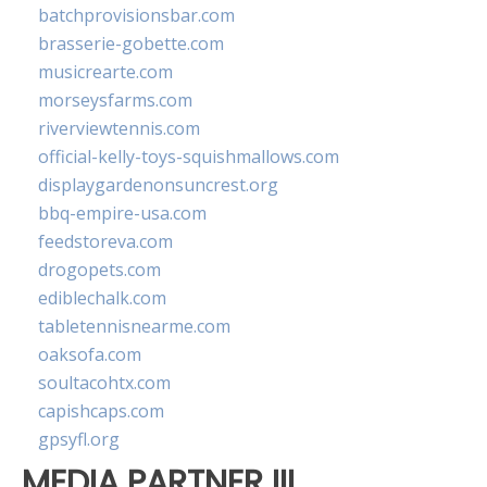
batchprovisionsbar.com
brasserie-gobette.com
musicrearte.com
morseysfarms.com
riverviewtennis.com
official-kelly-toys-squishmallows.com
displaygardenonsuncrest.org
bbq-empire-usa.com
feedstoreva.com
drogopets.com
ediblechalk.com
tabletennisnearme.com
oaksofa.com
soultacohtx.com
capishcaps.com
gpsyfl.org
MEDIA PARTNER III