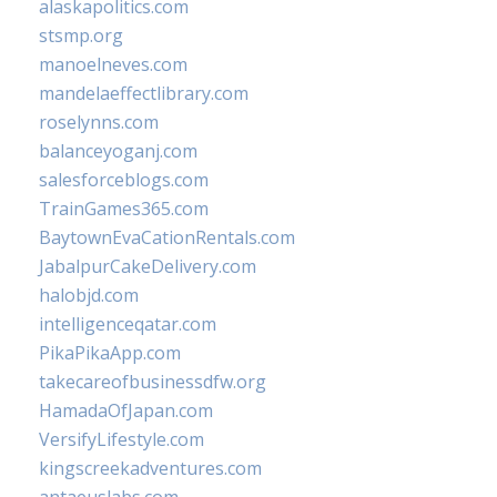
alaskapolitics.com
stsmp.org
manoelneves.com
mandelaeffectlibrary.com
roselynns.com
balanceyoganj.com
salesforceblogs.com
TrainGames365.com
BaytownEvaCationRentals.com
JabalpurCakeDelivery.com
halobjd.com
intelligenceqatar.com
PikaPikaApp.com
takecareofbusinessdfw.org
HamadaOfJapan.com
VersifyLifestyle.com
kingscreekadventures.com