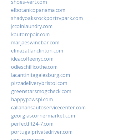
shoes-vert.com
elbotanicopanama.com
shadyoaksrockportrvpark.com
jccoinlaundry.com
kautorepair.com
marjaeswinebar.com
elmazatlanclinton.com
ideacoffeenyc.com
odieschillicothe.com
lacantinitagalesburg.com
pizzadeliverybristol.com
greenstarsmogcheck.com
happypawspl.com
callahansautoservicecenter.com
georgiascornermarket.com
perfectfit24-7.com
portugalprivatedriver.com