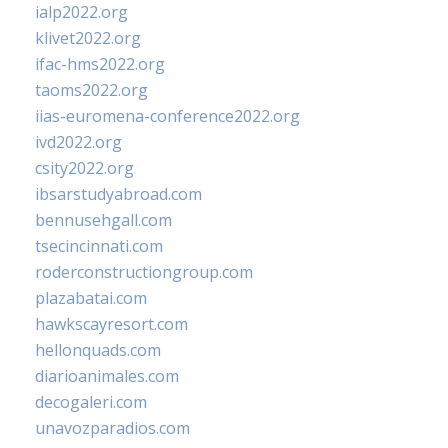
ialp2022.org
klivet2022.org
ifac-hms2022.org
taoms2022.org
iias-euromena-conference2022.org
ivd2022.org
csity2022.org
ibsarstudyabroad.com
bennusehgall.com
tsecincinnati.com
roderconstructiongroup.com
plazabatai.com
hawkscayresort.com
hellonquads.com
diarioanimales.com
decogaleri.com
unavozparadios.com