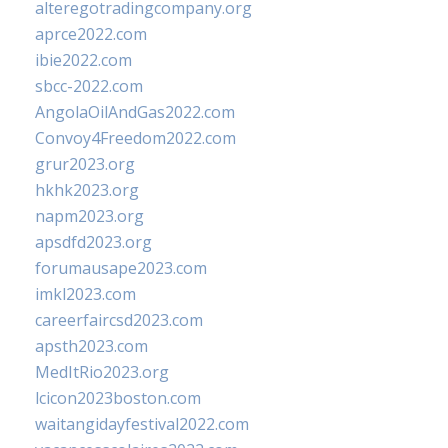
alteregotradingcompany.org
aprce2022.com
ibie2022.com
sbcc-2022.com
AngolaOilAndGas2022.com
Convoy4Freedom2022.com
grur2023.org
hkhk2023.org
napm2023.org
apsdfd2023.org
forumausape2023.com
imkl2023.com
careerfaircsd2023.com
apsth2023.com
MedItRio2023.org
lcicon2023boston.com
waitangidayfestival2022.com