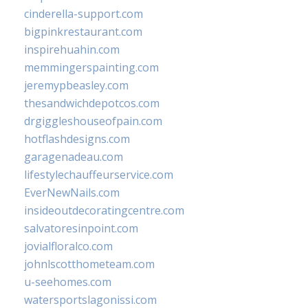
cinderella-support.com
bigpinkrestaurant.com
inspirehuahin.com
memmingerspainting.com
jeremypbeasley.com
thesandwichdepotcos.com
drgiggleshouseofpain.com
hotflashdesigns.com
garagenadeau.com
lifestylechauffeurservice.com
EverNewNails.com
insideoutdecoratingcentre.com
salvatoresinpoint.com
jovialfloralco.com
johnlscotthometeam.com
u-seehomes.com
watersportslagonissi.com