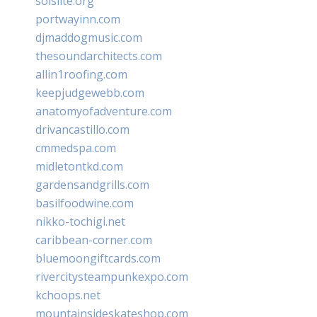
solslite.org
portwayinn.com
djmaddogmusic.com
thesoundarchitects.com
allin1roofing.com
keepjudgewebb.com
anatomyofadventure.com
drivancastillo.com
cmmedspa.com
midletontkd.com
gardensandgrills.com
basilfoodwine.com
nikko-tochigi.net
caribbean-corner.com
bluemoongiftcards.com
rivercitysteampunkexpo.com
kchoops.net
mountainsideskateshop.com