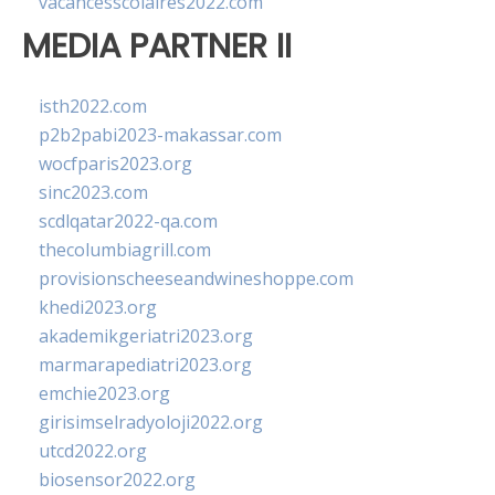
vacancesscolaires2022.com
MEDIA PARTNER II
isth2022.com
p2b2pabi2023-makassar.com
wocfparis2023.org
sinc2023.com
scdlqatar2022-qa.com
thecolumbiagrill.com
provisionscheeseandwineshoppe.com
khedi2023.org
akademikgeriatri2023.org
marmarapediatri2023.org
emchie2023.org
girisimselradyoloji2022.org
utcd2022.org
biosensor2022.org