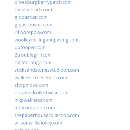
olivesburgberrypatch.com
theslushkids.com
giobastian.com
glpascensori.com
rifloorepoxy.com
woolleymillingandpaving.com
uptonpvd.com
2troublegrill.com
casateranga.com
sticksandstonesstudiooh.com
walkers-treeservice.com
shopmossi.com
untamedcollectivesd.com
mxpwellness.com
infernocanine.com
thepaperhousecollection.com
allisonwillisholley.com