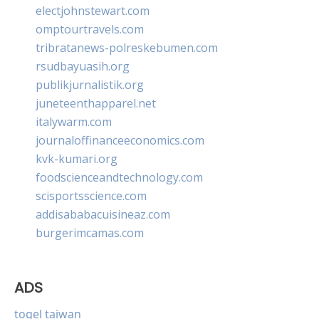
electjohnstewart.com
omptourtravels.com
tribratanews-polreskebumen.com
rsudbayuasih.org
publikjurnalistik.org
juneteenthapparel.net
italywarm.com
journaloffinanceeconomics.com
kvk-kumari.org
foodscienceandtechnology.com
scisportsscience.com
addisababacuisineaz.com
burgerimcamas.com
ADS
togel taiwan