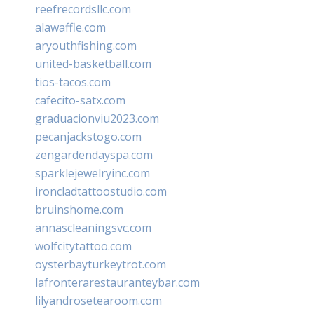
reefrecordsllc.com
alawaffle.com
aryouthfishing.com
united-basketball.com
tios-tacos.com
cafecito-satx.com
graduacionviu2023.com
pecanjackstogo.com
zengardendayspa.com
sparklejewelryinc.com
ironcladtattoostudio.com
bruinshome.com
annascleaningsvc.com
wolfcitytattoo.com
oysterbayturkeytrot.com
lafronterarestauranteybar.com
lilyandrosetearoom.com