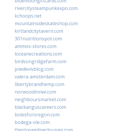
bluemoongiftcards.com
rivercitysteampunkexpo.com
kchoops.net
mountainsideskateshop.com
kirtlandcitytavern.com
301nutritionspot.com
ammos-stores.com
loceanecreations.com
birdsongridgefarm.com
joiedevivblog.com
valera-amsterdam.com
libertybrandhemp.com
norwoodinnwi.com
neighboursmarket.com
blackanguscareers.com
bolesfororegon.com
bodega-ole.com
thestreamlinerlounge.com