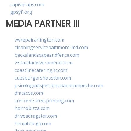
capishcaps.com
gpsyfl.org
MEDIA PARTNER III
vwrepairarlington.com
cleaningservicebaltimore-md.com
beckslandscapeandfence.com
vistaaltadelveramendi.com
coastlinecateringnc.com
cuesburgershouston.com
psicologiaespecializadaencampeche.com
dmtacos.com
crescentstreetprinting.com
hornopizza.com
driveadragster.com
hematologa.com
lizaivanov.com