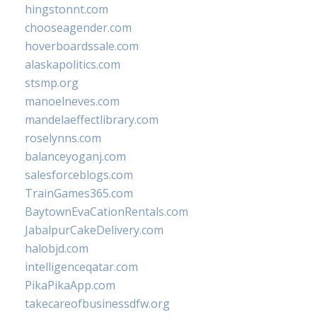
hingstonnt.com
chooseagender.com
hoverboardssale.com
alaskapolitics.com
stsmp.org
manoelneves.com
mandelaeffectlibrary.com
roselynns.com
balanceyoganj.com
salesforceblogs.com
TrainGames365.com
BaytownEvaCationRentals.com
JabalpurCakeDelivery.com
halobjd.com
intelligenceqatar.com
PikaPikaApp.com
takecareofbusinessdfw.org