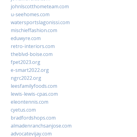
johnlscotthometeam.com
u-seehomes.com
watersportslagonissi.com
mischieffashion.com
eduwyre.com
retro-interiors.com
theblvd-boise.com
fpet2023.org
e-smart2022.org
ngrc2022.org
leesfamilyfoods.com
lewis-lewis-cpas.com
eleontennis.com
cyetus.com
bradfordshops.com
almadenranchsanjose.com
advocatevijay.com