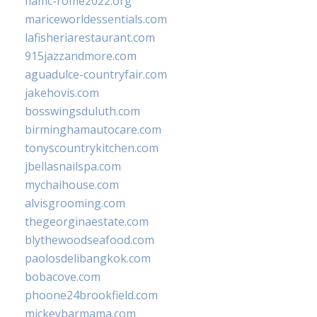
fiamc-rome2022.org
mariceworldessentials.com
lafisheriarestaurant.com
915jazzandmore.com
aguadulce-countryfair.com
jakehovis.com
bosswingsduluth.com
birminghamautocare.com
tonyscountrykitchen.com
jbellasnailspa.com
mychaihouse.com
alvisgrooming.com
thegeorginaestate.com
blythewoodseafood.com
paolosdelibangkok.com
bobacove.com
phoone24brookfield.com
mickeybarmama.com