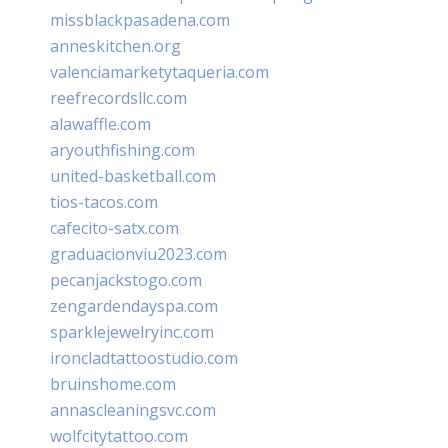
missblackpasadena.com
anneskitchen.org
valenciamarketytaqueria.com
reefrecordsllc.com
alawaffle.com
aryouthfishing.com
united-basketball.com
tios-tacos.com
cafecito-satx.com
graduacionviu2023.com
pecanjackstogo.com
zengardendayspa.com
sparklejewelryinc.com
ironcladtattoostudio.com
bruinshome.com
annascleaningsvc.com
wolfcitytattoo.com