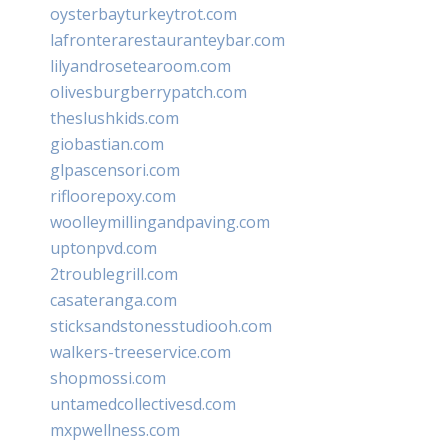
oysterbayturkeytrot.com
lafronterarestauranteybar.com
lilyandrosetearoom.com
olivesburgberrypatch.com
theslushkids.com
giobastian.com
glpascensori.com
rifloorepoxy.com
woolleymillingandpaving.com
uptonpvd.com
2troublegrill.com
casateranga.com
sticksandstonesstudiooh.com
walkers-treeservice.com
shopmossi.com
untamedcollectivesd.com
mxpwellness.com