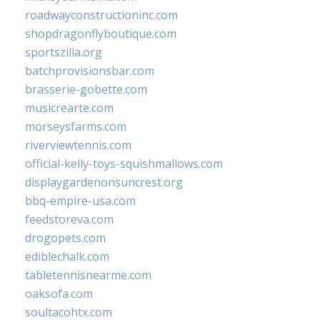
roadwayconstructioninc.com
shopdragonflyboutique.com
sportszilla.org
batchprovisionsbar.com
brasserie-gobette.com
musicrearte.com
morseysfarms.com
riverviewtennis.com
official-kelly-toys-squishmallows.com
displaygardenonsuncrest.org
bbq-empire-usa.com
feedstoreva.com
drogopets.com
ediblechalk.com
tabletennisnearme.com
oaksofa.com
soultacohtx.com