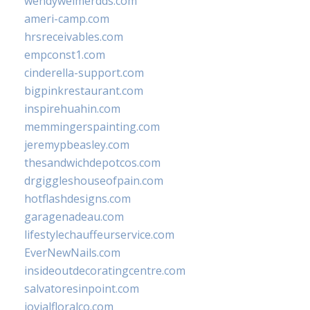
wendyweimerdds.com
ameri-camp.com
hrsreceivables.com
empconst1.com
cinderella-support.com
bigpinkrestaurant.com
inspirehuahin.com
memmingerspainting.com
jeremypbeasley.com
thesandwichdepotcos.com
drgiggleshouseofpain.com
hotflashdesigns.com
garagenadeau.com
lifestylechauffeurservice.com
EverNewNails.com
insideoutdecoratingcentre.com
salvatoresinpoint.com
jovialfloralco.com