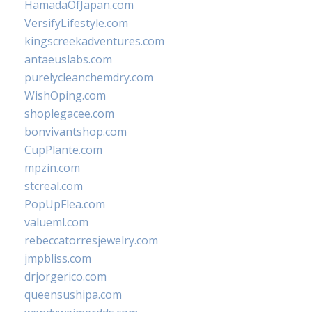
HamadaOfJapan.com
VersifyLifestyle.com
kingscreekadventures.com
antaeuslabs.com
purelycleanchemdry.com
WishOping.com
shoplegacee.com
bonvivantshop.com
CupPlante.com
mpzin.com
stcreal.com
PopUpFlea.com
valueml.com
rebeccatorresjewelry.com
jmpbliss.com
drjorgerico.com
queensushipa.com