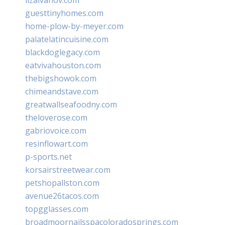
guesttinyhomes.com
home-plow-by-meyer.com
palatelatincuisine.com
blackdoglegacy.com
eatvivahouston.com
thebigshowok.com
chimeandstave.com
greatwallseafoodny.com
theloverose.com
gabriovoice.com
resinflowart.com
p-sports.net
korsairstreetwear.com
petshopallston.com
avenue26tacos.com
topgglasses.com
broadmoornailsspacoloradosprings.com