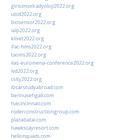
girisimselradyoloji2022.org
utcd2022.org
biosensor2022.org
ialp2022.org
klivet2022.org
ifac-hms2022.org
taoms2022.org
iias-euromena-conference2022.org
ivd2022.org
csity2022.org
ibsarstudyabroad.com
bennusehgall.com
tsecincinnati.com
roderconstructiongroup.com
plazabatai.com
hawkscayresort.com
hellonquads.com