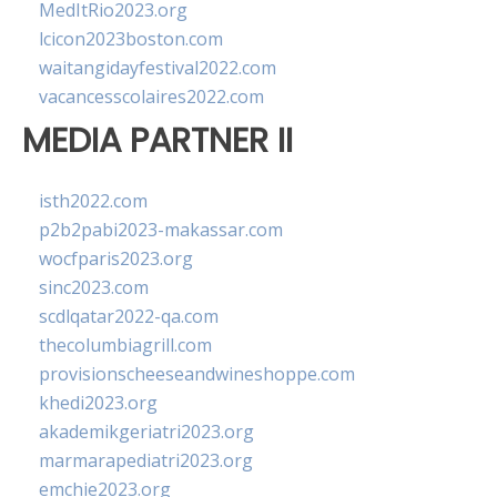
MedItRio2023.org
lcicon2023boston.com
waitangidayfestival2022.com
vacancesscolaires2022.com
MEDIA PARTNER II
isth2022.com
p2b2pabi2023-makassar.com
wocfparis2023.org
sinc2023.com
scdlqatar2022-qa.com
thecolumbiagrill.com
provisionscheeseandwineshoppe.com
khedi2023.org
akademikgeriatri2023.org
marmarapediatri2023.org
emchie2023.org