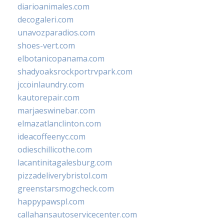
diarioanimales.com
decogaleri.com
unavozparadios.com
shoes-vert.com
elbotanicopanama.com
shadyoaksrockportrvpark.com
jccoinlaundry.com
kautorepair.com
marjaeswinebar.com
elmazatlanclinton.com
ideacoffeenyc.com
odieschillicothe.com
lacantinitagalesburg.com
pizzadeliverybristol.com
greenstarsmogcheck.com
happypawspl.com
callahansautoservicecenter.com