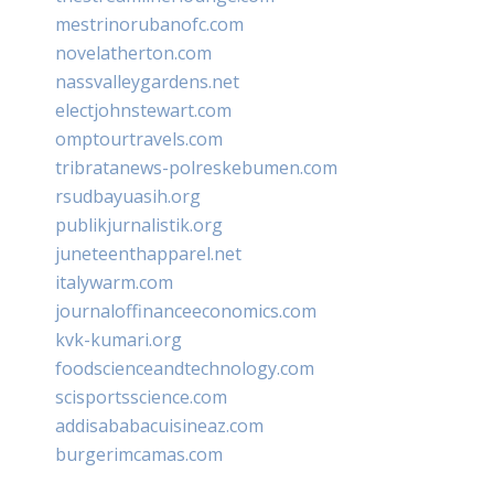
mestrinorubanofc.com
novelatherton.com
nassvalleygardens.net
electjohnstewart.com
omptourtravels.com
tribratanews-polreskebumen.com
rsudbayuasih.org
publikjurnalistik.org
juneteenthapparel.net
italywarm.com
journaloffinanceeconomics.com
kvk-kumari.org
foodscienceandtechnology.com
scisportsscience.com
addisababacuisineaz.com
burgerimcamas.com